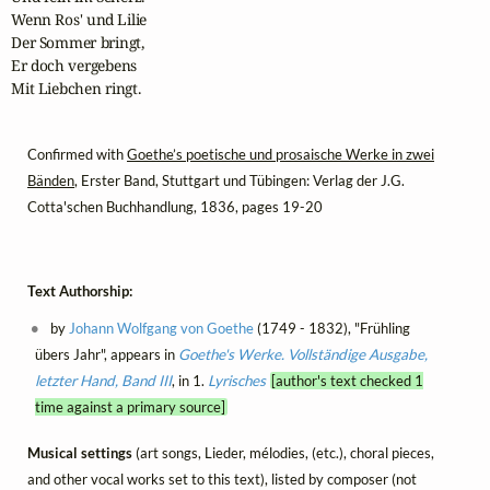
Wenn Ros' und Lilie

Der Sommer bringt,

Er doch vergebens

Mit Liebchen ringt.
Confirmed with
Goethe’s poetische und prosaische Werke in zwei
Bänden
, Erster Band, Stuttgart und Tübingen: Verlag der J.G.
Cotta'schen Buchhandlung, 1836, pages 19-20
Text Authorship:
by
Johann Wolfgang von Goethe
(1749 - 1832), "Frühling
übers Jahr", appears in
Goethe's Werke. Vollständige Ausgabe,
letzter Hand, Band III
, in 1.
Lyrisches
[author's text checked 1
time against a primary source]
Musical settings
(art songs, Lieder, mélodies, (etc.), choral pieces,
and other vocal works set to this text), listed by composer (not