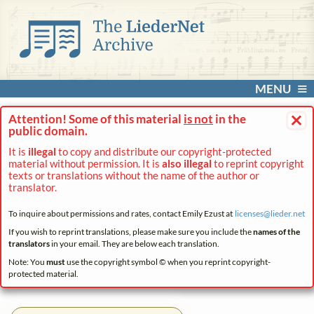
MENU
×
Attention! Some of this material
is not
in the
public domain.
It is
illegal
to copy and distribute our copyright-protected
material without permission. It is
also illegal
to reprint copyright
texts or translations without the name of the author or
translator.
To inquire about permissions and rates, contact Emily Ezust at
licenses@
lieder.
net
If you wish to reprint translations, please make sure you include the
names of the
translators
in your email. They are below each translation.
Note: You
must
use the copyright symbol © when you reprint copyright-
protected material.