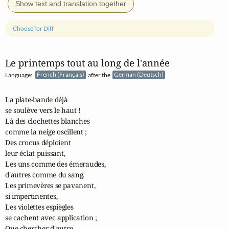
Show text and translation together
Choose for Diff
Le printemps tout au long de l'année
Language:
French (Français)
after the
German (Deutsch)
La plate-bande déjà 

se soulève vers le haut !

Là des clochettes blanches 

comme la neige oscillent ;

Des crocus déploient 

leur éclat puissant,

Les uns comme des émeraudes, 

d'autres comme du sang.

Les primevères se pavanent, 

si impertinentes,

Les violettes espiègles 

se cachent avec application ;

Que chercher d'autre 
