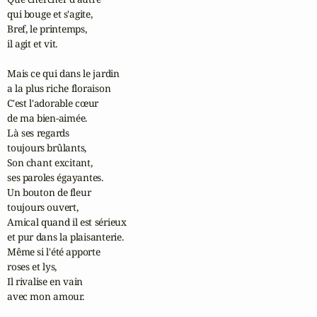
qui bouge et s'agite,

Bref, le printemps, 

il agit et vit.

Mais ce qui dans le jardin 

a la plus riche floraison

C'est l'adorable cœur 

de ma bien-aimée.

Là ses regards 

toujours brûlants,

Son chant excitant, 

ses paroles égayantes.

Un bouton de fleur 

toujours ouvert,

Amical quand il est sérieux 

et pur dans la plaisanterie.

Même si l'été apporte 

roses et lys,

Il rivalise en vain 

avec mon amour.