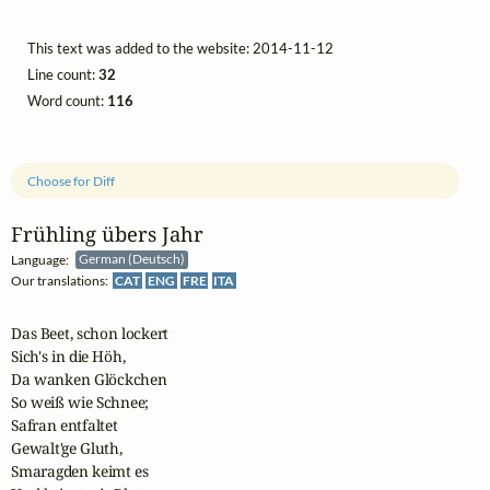
This text was added to the website: 2014-11-12
Line count:
32
Word count:
116
Choose for Diff
Frühling übers Jahr
Language:
German (Deutsch)
Our translations:
CAT
ENG
FRE
ITA
Das Beet, schon lockert

Sich's in die Höh,

Da wanken Glöckchen

So weiß wie Schnee;

Safran entfaltet

Gewalt'ge Gluth,

Smaragden keimt es
