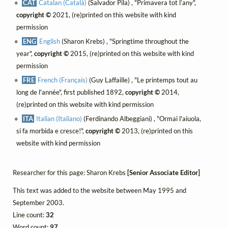
CAT
Catalan (Català)
(Salvador Pila) , "Primavera tot l’any",
copyright ©
2021, (re)printed on this website with kind
permission
ENG
English
(Sharon Krebs) , "Springtime throughout the
year",
copyright ©
2015, (re)printed on this website with kind
permission
FRE
French (Français)
(Guy Laffaille) , "Le printemps tout au
long de l'année", first published 1892,
copyright ©
2014,
(re)printed on this website with kind permission
ITA
Italian (Italiano)
(Ferdinando Albeggiani) , "Ormai l'aiuola,
si fa morbida e cresce!",
copyright ©
2013, (re)printed on this
website with kind permission
Researcher for this page: Sharon Krebs
[Senior Associate Editor]
This text was added to the website between May 1995 and
September 2003.
Line count:
32
Word count:
97