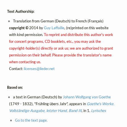
Text Authorship:
Translation from German (Deutsch) to French (Français)
copyright ©
2014 by
Guy Laffaille
, (re)printed on this website
with kind permission.
To reprint and distribute this author's work
for concert programs, CD booklets, etc., you may ask the
copyright-holder(s) directly or ask us; we are authorized to grant
permission on their behalf. Please provide the translator's name
when contacting us.
Contact:
licenses@
lieder.
net
Based on:
a text in German (Deutsch) by
Johann Wolfgang von Goethe
(1749 - 1832), "Frühling übers Jahr", appears in
Goethe's Werke.
Vollständige Ausgabe, letzter Hand, Band III
, in 1.
Lyrisches
Go to the text page.