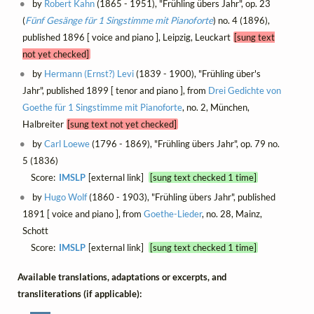
by
Robert Kahn
(1865 - 1951), "Frühling übers Jahr", op. 23
(
Fünf Gesänge für 1 Singstimme mit Pianoforte
) no. 4 (1896),
published 1896 [ voice and piano ], Leipzig, Leuckart
[sung text
not yet checked]
by
Hermann (Ernst?) Levi
(1839 - 1900), "Frühling über's
Jahr", published 1899 [ tenor and piano ], from
Drei Gedichte von
Goethe für 1 Singstimme mit Pianoforte
, no. 2, München,
Halbreiter
[sung text not yet checked]
by
Carl Loewe
(1796 - 1869), "Frühling übers Jahr", op. 79 no.
5 (1836)
Score:
IMSLP
[external link]
[sung text checked 1 time]
by
Hugo Wolf
(1860 - 1903), "Frühling übers Jahr", published
1891 [ voice and piano ], from
Goethe-Lieder
, no. 28, Mainz,
Schott
Score:
IMSLP
[external link]
[sung text checked 1 time]
Available translations, adaptations or excerpts, and
transliterations (if applicable):