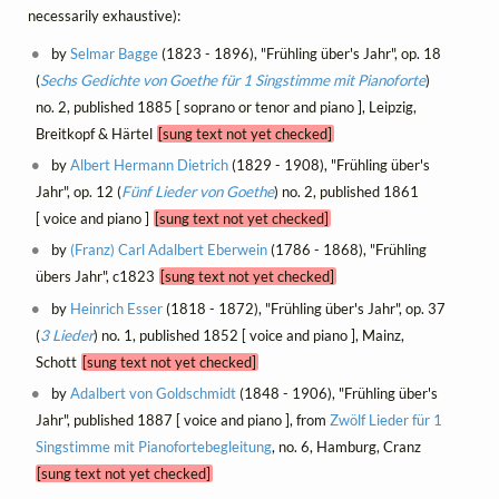
necessarily exhaustive):
by
Selmar Bagge
(1823 - 1896), "Frühling über's Jahr", op. 18
(
Sechs Gedichte von Goethe für 1 Singstimme mit Pianoforte
)
no. 2, published 1885 [ soprano or tenor and piano ], Leipzig,
Breitkopf & Härtel
[sung text not yet checked]
by
Albert Hermann Dietrich
(1829 - 1908), "Frühling über's
Jahr", op. 12 (
Fünf Lieder von Goethe
) no. 2, published 1861
[ voice and piano ]
[sung text not yet checked]
by
(Franz) Carl Adalbert Eberwein
(1786 - 1868), "Frühling
übers Jahr", c1823
[sung text not yet checked]
by
Heinrich Esser
(1818 - 1872), "Frühling über's Jahr", op. 37
(
3 Lieder
) no. 1, published 1852 [ voice and piano ], Mainz,
Schott
[sung text not yet checked]
by
Adalbert von Goldschmidt
(1848 - 1906), "Frühling über's
Jahr", published 1887 [ voice and piano ], from
Zwölf Lieder für 1
Singstimme mit Pianofortebegleitung
, no. 6, Hamburg, Cranz
[sung text not yet checked]