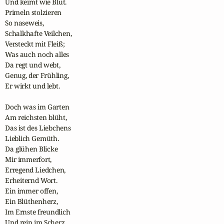
Und keimt wie Blut.

Primeln stolzieren

So naseweis,

Schalkhafte Veilchen,

Versteckt mit Fleiß;

Was auch noch alles

Da regt und webt,

Genug, der Frühling,

Er wirkt und lebt.

Doch was im Garten

Am reichsten blüht,

Das ist des Liebchens

Lieblich Gemüth.

Da glühen Blicke

Mir immerfort,

Erregend Liedchen,

Erheiternd Wort.

Ein immer offen,

Ein Blüthenherz,

Im Ernste freundlich

Und rein im Scherz.
