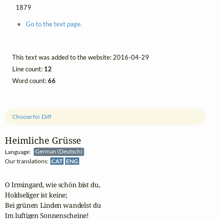
1879
Go to the text page.
This text was added to the website: 2016-04-29
Line count:
12
Word count:
66
Choose for Diff
Heimliche Grüsse
Language:
German (Deutsch)
Our translations:
CAT
ENG
O Irmingard, wie schön bist du,

Holdseliger ist keine;

Bei grünen Linden wandelst du

Im luftigen Sonnenscheine!
