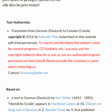
allà dins les pots trobar!
Text Authorship:
Translation from German (Deutsch) to Catalan (Català)
copyright ©
2016 by
Salvador Pila
, (re)printed on this website
with kind permission.
To reprint and distribute this author's work
for concert programs, CD booklets, etc., you may ask the
copyright-holder(s) directly or ask us; we are authorized to grant
permission on their behalf. Please provide the translator's name
when contacting us.
Contact:
licenses@
lieder.
net
Based on:
a text in German (Deutsch) by
Karl Stieler
(1842 - 1885),
"Heimliche Grüße", appears in
Hochland-Lieder
, in 10.
Eliland: ein
Sang vom Chiemsee
, in 2.
Reicher Fund
, no. 4, first published