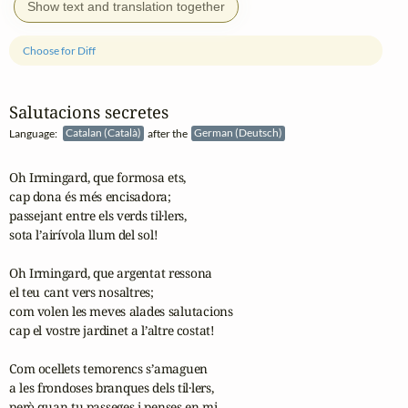
Show text and translation together
Choose for Diff
Salutacions secretes
Language:
Catalan (Català)
after the
German (Deutsch)
Oh Irmingard, que formosa ets,

cap dona és més encisadora;

passejant entre els verds til·lers,

sota l’airívola llum del sol!

Oh Irmingard, que argentat ressona

el teu cant vers nosaltres;

com volen les meves alades salutacions

cap el vostre jardinet a l’altre costat!

Com ocellets temorencs s’amaguen

a les frondoses branques dels til·lers,

però quan tu passeges i penses en mi,
