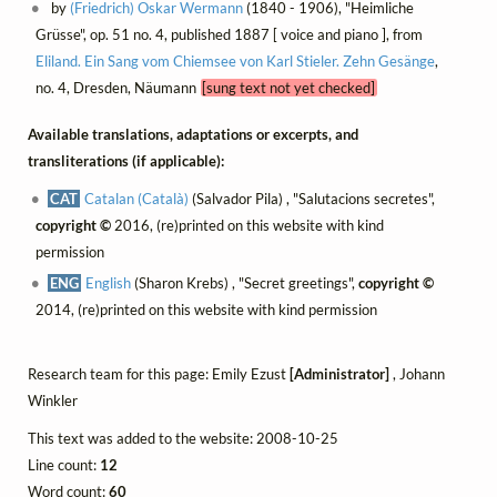
by
(Friedrich) Oskar Wermann
(1840 - 1906), "Heimliche
Grüsse", op. 51 no. 4, published 1887 [ voice and piano ], from
Eliland. Ein Sang vom Chiemsee von Karl Stieler. Zehn Gesänge
,
no. 4, Dresden, Näumann
[sung text not yet checked]
Available translations, adaptations or excerpts, and
transliterations (if applicable):
CAT
Catalan (Català)
(Salvador Pila) , "Salutacions secretes",
copyright ©
2016, (re)printed on this website with kind
permission
ENG
English
(Sharon Krebs) , "Secret greetings",
copyright ©
2014, (re)printed on this website with kind permission
Research team for this page: Emily Ezust
[Administrator]
, Johann
Winkler
This text was added to the website: 2008-10-25
Line count:
12
Word count:
60