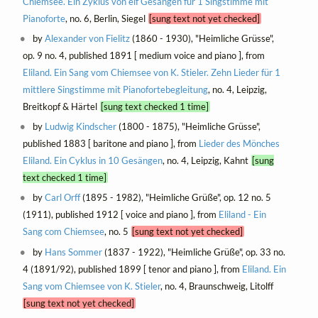
Chiemsee. Ein Zyklus von elf Gesängen für 1 Singstimme mit
Pianoforte
, no. 6, Berlin, Siegel
[sung text not yet checked]
by
Alexander von Fielitz
(1860 - 1930), "Heimliche Grüsse",
op. 9 no. 4, published 1891 [ medium voice and piano ], from
Eliland. Ein Sang vom Chiemsee von K. Stieler. Zehn Lieder für 1
mittlere Singstimme mit Pianofortebegleitung
, no. 4, Leipzig,
Breitkopf & Härtel
[sung text checked 1 time]
by
Ludwig Kindscher
(1800 - 1875), "Heimliche Grüsse",
published 1883 [ baritone and piano ], from
Lieder des Mönches
Eliland. Ein Cyklus in 10 Gesängen
, no. 4, Leipzig, Kahnt
[sung
text checked 1 time]
by
Carl Orff
(1895 - 1982), "Heimliche Grüße", op. 12 no. 5
(1911), published 1912 [ voice and piano ], from
Eliland - Ein
Sang com Chiemsee
, no. 5
[sung text not yet checked]
by
Hans Sommer
(1837 - 1922), "Heimliche Grüße", op. 33 no.
4 (1891/92), published 1899 [ tenor and piano ], from
Eliland. Ein
Sang vom Chiemsee von K. Stieler
, no. 4, Braunschweig, Litolff
[sung text not yet checked]