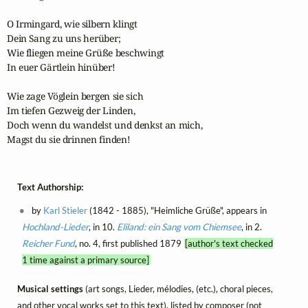
O Irmingard, wie silbern klingt

Dein Sang zu uns herüber;

Wie fliegen meine Grüße beschwingt

In euer Gärtlein hinüber!

Wie zage Vöglein bergen sie sich

Im tiefen Gezweig der Linden,

Doch wenn du wandelst und denkst an mich,

Magst du sie drinnen finden!
Text Authorship:
by
Karl Stieler
(1842 - 1885), "Heimliche Grüße", appears in
Hochland-Lieder
, in 10.
Eliland: ein Sang vom Chiemsee
, in 2.
Reicher Fund
, no. 4, first published 1879
[author's text checked
1 time against a primary source]
Musical settings
(art songs, Lieder, mélodies, (etc.), choral pieces,
and other vocal works set to this text), listed by composer (not