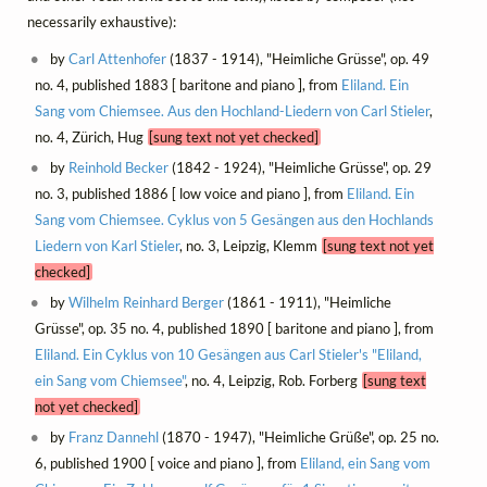
necessarily exhaustive):
by
Carl Attenhofer
(1837 - 1914), "Heimliche Grüsse", op. 49
no. 4, published 1883 [ baritone and piano ], from
Eliland. Ein
Sang vom Chiemsee. Aus den Hochland-Liedern von Carl Stieler
,
no. 4, Zürich, Hug
[sung text not yet checked]
by
Reinhold Becker
(1842 - 1924), "Heimliche Grüsse", op. 29
no. 3, published 1886 [ low voice and piano ], from
Eliland. Ein
Sang vom Chiemsee. Cyklus von 5 Gesängen aus den Hochlands
Liedern von Karl Stieler
, no. 3, Leipzig, Klemm
[sung text not yet
checked]
by
Wilhelm Reinhard Berger
(1861 - 1911), "Heimliche
Grüsse", op. 35 no. 4, published 1890 [ baritone and piano ], from
Eliland. Ein Cyklus von 10 Gesängen aus Carl Stieler's "Eliland,
ein Sang vom Chiemsee"
, no. 4, Leipzig, Rob. Forberg
[sung text
not yet checked]
by
Franz Dannehl
(1870 - 1947), "Heimliche Grüße", op. 25 no.
6, published 1900 [ voice and piano ], from
Eliland, ein Sang vom