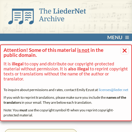
MENU
×
Attention! Some of this material
is not
in the
public domain.
It is
illegal
to copy and distribute our copyright-protected
material without permission. It is
also illegal
to reprint copyright
texts or translations without the name of the author or
translator.
To inquire about permissions and rates, contact Emily Ezust at
licenses@
lieder.
net
If you wish to reprint translations, please make sure you include the
names of the
translators
in your email. They are below each translation.
Note: You
must
use the copyright symbol © when you reprint copyright-
protected material.