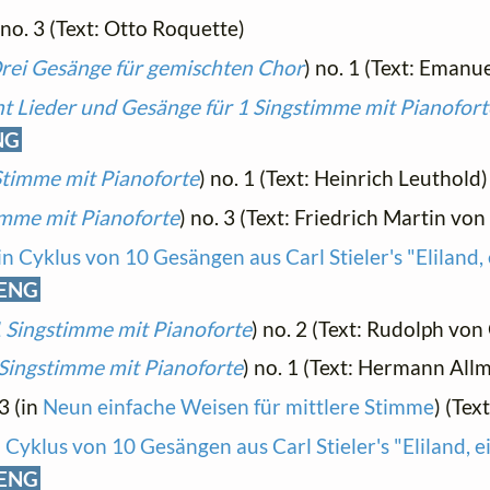
 no. 3 (Text: Otto Roquette)
rei Gesänge für gemischten Chor
) no. 1 (Text: Emanu
t Lieder und Gesänge für 1 Singstimme mit Pianofort
NG
Stimme mit Pianoforte
) no. 1 (Text: Heinrich Leuthold)
timme mit Pianoforte
) no. 3 (Text: Friedrich Martin vo
Ein Cyklus von 10 Gesängen aus Carl Stieler's "Eliland
ENG
1 Singstimme mit Pianoforte
) no. 2 (Text: Rudolph von
 Singstimme mit Pianoforte
) no. 1 (Text: Hermann All
 3 (in
Neun einfache Weisen für mittlere Stimme
) (Te
n Cyklus von 10 Gesängen aus Carl Stieler's "Eliland, 
ENG