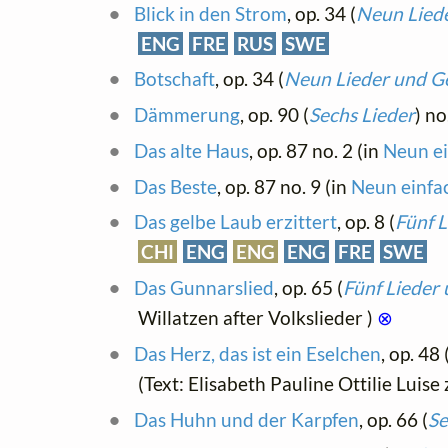
Blick in den Strom
, op. 34 (
Neun Liede
ENG
FRE
RUS
SWE
Botschaft
, op. 34 (
Neun Lieder und Ge
Dämmerung
, op. 90 (
Sechs Lieder
) no
Das alte Haus
, op. 87 no. 2 (in
Neun ei
Das Beste
, op. 87 no. 9 (in
Neun einfa
Das gelbe Laub erzittert
, op. 8 (
Fünf L
CHI
ENG
ENG
ENG
FRE
SWE
Das Gunnarslied
, op. 65 (
Fünf Lieder
Willatzen after Volkslieder )
⊗
Das Herz, das ist ein Eselchen
, op. 48 
(Text: Elisabeth Pauline Ottilie Luise
Das Huhn und der Karpfen
, op. 66 (
Se