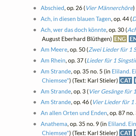
Abschied
, op. 26 (
Vier Männerchöre
)
Ach, in diesen blauen Tagen
, op. 44 (
D
Ach, wer das doch könnte
, op. 30 (
Ach
August Eberhard Blüthgen)
ENG
E
Am Meere
, op. 50 (
Zwei Lieder für 1 
Am Rhein
, op. 37 (
Lieder für 1 Sings
Am Strande
, op. 35 no. 5 (in
Eliland. 
Chiemsee"
) (Text: Karl Stieler)
CAT
Am Strande
, op. 3 (
Vier Gesänge für 
Am Strande
, op. 46 (
Vier Lieder für 1
An allen Orten und Enden
, op. 87 no.
Anathema
, op. 35 no. 9 (in
Eliland. Ei
Chiemsee"
) (Text: Karl Stieler)
CAT