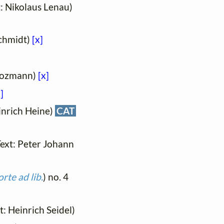
xt: Nikolaus Lenau)
Schmidt)
[x]
Zoozmann)
[x]
]
einrich Heine)
CAT
(Text: Peter Johann
rte ad lib.
) no. 4
xt: Heinrich Seidel)