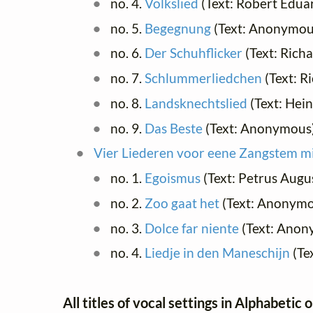
no. 4.
Volkslied
(Text: Robert Edua
no. 5.
Begegnung
(Text: Anonymo
no. 6.
Der Schuhflicker
(Text: Ric
no. 7.
Schlummerliedchen
(Text: R
no. 8.
Landsknechtslied
(Text: Hei
no. 9.
Das Beste
(Text: Anonymous
Vier Liederen voor eene Zangstem mi
no. 1.
Egoismus
(Text: Petrus Augu
no. 2.
Zoo gaat het
(Text: Anonym
no. 3.
Dolce far niente
(Text: Ano
no. 4.
Liedje in den Maneschijn
(Te
All titles of vocal settings in Alphabetic 