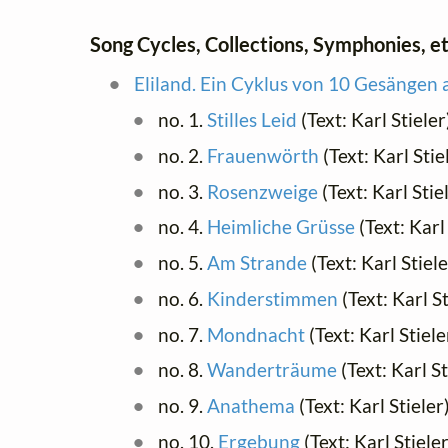
Song Cycles, Collections, Symphonies, et
Eliland. Ein Cyklus von 10 Gesängen a
no. 1.
Stilles Leid
(Text: Karl Stieler
no. 2.
Frauenwörth
(Text: Karl Stie
no. 3.
Rosenzweige
(Text: Karl Stie
no. 4.
Heimliche Grüsse
(Text: Karl
no. 5.
Am Strande
(Text: Karl Stiel
no. 6.
Kinderstimmen
(Text: Karl S
no. 7.
Mondnacht
(Text: Karl Stiele
no. 8.
Wanderträume
(Text: Karl S
no. 9.
Anathema
(Text: Karl Stieler
no. 10.
Ergebung
(Text: Karl Stiele