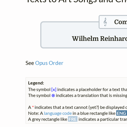
𝄞
Com
Wilhelm Reinhard 
See
Opus Order
Legend:
The symbol
[x]
indicates a placeholder for a text tha
The symbol
⊗
indicates a translation that is missing
A
*
indicates that a text cannot (yet?) be displayed o
Note: A
language code
in a blue rectangle like
ENG
A grey rectangle like
FRE
indicates a particular tran