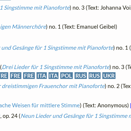
 1 Singstimme mit Pianoforte
) no. 3 (Text: Johanna Vo
migen Männerchöre
) no. 1 (Text: Emanuel Geibel)
 und Gesänge für 1 Singstimme mit Pianoforte
) no. 1
(
Drei Lieder für 1 Singstimme mit Pianoforte
) no. 3 (
FRE
FRE
FRE
ITA
ITA
POL
RUS
RUS
UKR
r dreistimmigen Frauenchor mit Pianoforte
) no. 2 (T
ache Weisen für mittlere Stimme
) (Text: Anonymous)
r
, op. 24 (
Neun Lieder und Gesänge für 1 Singstimme m