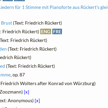
 Liedern für 1 Stimme mit Pianoforte aus Rückert's gl
 Brust
(Text: Friedrich Rückert)
: Friedrich Rückert)
ENG
FRE
Text: Friedrich Rückert)
den
(Text: Friedrich Rückert)
iedrich Rückert)
ied
(Text: Friedrich Rückert)
timme
, op. 87
: Friedrich Wolters after Konrad von Würzburg)
d Zoozmann)
[x]
ext: Anonymous)
[x]