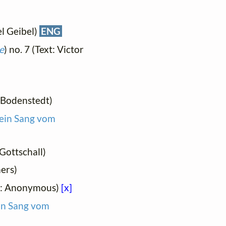
el Geibel)
ENG
e
) no. 7 (Text: Victor
n Bodenstedt)
, ein Sang vom
 Gottschall)
mers)
xt: Anonymous)
[x]
ein Sang vom