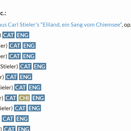
c.:
us Carl Stieler's "Eliland, ein Sang vom Chiemsee"
, op
)
CAT
ENG
ler)
CAT
ENG
ler)
CAT
ENG
 Stieler)
CAT
ENG
er)
CAT
ENG
tieler)
CAT
ENG
r)
CAT
CHI
ENG
tieler)
CAT
ENG
)
CAT
ENG
r)
CAT
ENG