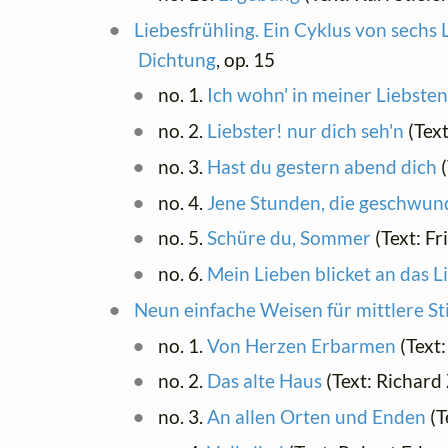
Liebesfrühling. Ein Cyklus von sechs
Dichtung
, op. 15
no. 1.
Ich wohn' in meiner Liebsten
no. 2.
Liebster! nur dich seh'n
(Text
no. 3.
Hast du gestern abend dich
(
no. 4.
Jene Stunden, die geschwun
no. 5.
Schüre du, Sommer
(Text: Fr
no. 6.
Mein Lieben blicket an das L
Neun einfache Weisen für mittlere S
no. 1.
Von Herzen Erbarmen
(Text
no. 2.
Das alte Haus
(Text: Richar
no. 3.
An allen Orten und Enden
(T