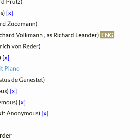
rd Prutz)
us)
[x]
hard Zoozmann)
ichard Volkmann , as Richard Leander)
ENG
nrich von Reder)
)
[x]
t Piano
stus de Genestet)
ous)
[x]
nymous)
[x]
xt: Anonymous)
[x]
order