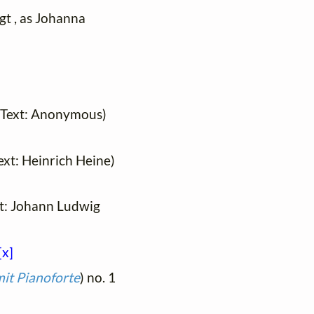
igt , as Johanna
 (Text: Anonymous)
Text: Heinrich Heine)
ext: Johann Ludwig
[x]
it Pianoforte
) no. 1