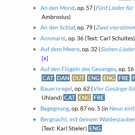
An den Mond
, op. 57 (
Fünf Lieder für
Ambrosius)
An den Schlaf
, op. 79 (
Zwei vierstim
Annmarei
, op. 36 (Text: Carl Schultes)
Auf dem Meere
, op. 32 (
Sieben Lieder
[x]
Auf den Flügeln des Gesanges
, op. 16 
CAT
DAN
DUT
ENG
ENG
FRE
Bauernregel
, op. 62 (
Vier Gesänge fü
Uhland)
CAT
ENG
FRE
Begegnung
, op. 87 no. 5 (in
Neun einf
Bergnacht, mit deinem Waldeszaube
(Text: Karl Stieler)
ENG