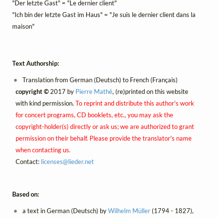
"Der letzte Gast" = "Le dernier client"
"Ich bin der letzte Gast im Haus" = "Je suis le dernier client dans la
maison"
Text Authorship:
Translation from German (Deutsch) to French (Français)
copyright ©
2017 by
Pierre Mathé
, (re)printed on this website
with kind permission.
To reprint and distribute this author's work
for concert programs, CD booklets, etc., you may ask the
copyright-holder(s) directly or ask us; we are authorized to grant
permission on their behalf. Please provide the translator's name
when contacting us.
Contact:
licenses@
lieder.
net
Based on:
a text in German (Deutsch) by
Wilhelm Müller
(1794 - 1827),