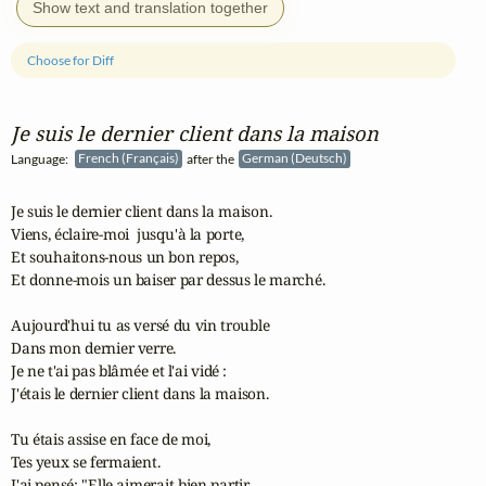
Show text and translation together
Choose for Diff
Je suis le dernier client dans la maison
Language:
French (Français)
after the
German (Deutsch)
Je suis le dernier client dans la maison.

Viens, éclaire-moi  jusqu'à la porte,

Et souhaitons-nous un bon repos,

Et donne-mois un baiser par dessus le marché.

Aujourd'hui tu as versé du vin trouble

Dans mon dernier verre.

Je ne t'ai pas blâmée et l'ai vidé :

J'étais le dernier client dans la maison.

Tu étais assise en face de moi,

Tes yeux se fermaient.

J'ai pensé: "Elle aimerait bien partir,
