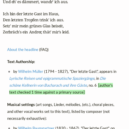
Und eh' es dämmert, wandr' ich aus.

Ich bin der letzte Gast im Haus,

Den letzten Tropfen trink' ich aus.

Setz' mir mein grünes Glas beiseit,

Zerbräch's ein Andrer, thät' mir's leid.
About the headline
(FAQ)
Text Authorship:
by
Wilhelm Müller
(1794 - 1827), "Der letzte Gast", appears in
Lyrische Reisen und epigrammatische Spaziergänge
, in
Die
schöne Kellnerin von Bacharach und ihre Gäste
, no. 6
[author's
text checked 1 time against a primary source]
Musical settings
(art songs, Lieder, mélodies, (etc.), choral pieces,
and other vocal works set to this text), listed by composer (not
necessarily exhaustive):
by
Wilhelm Baumgartner
(1820 - 1867), "Der letzte Gast", op.