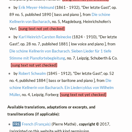
by
Erik Meyer-Helmund
(1861 - 1932), "Der letzte Gast", op.
89 no. 5, published 1890 [ bass and piano ], from
Die schöne
Kellnerin von Bacharach
, no. 5, Magdeburg, Heinrichshofen's
Verl.
[sung text not yet checked]
by
Karl Heinrich Carsten Reinecke
(1824 - 1910), "Der letzte
Gast", op. 28 no. 7, published 1881 [ low voice and piano ], from
Die schöne Kellnerin von Bacharach. Sieben Lieder für 1 tiefe
Stimme mit Pianofortebegleitung
, no. 7, Leipzig, Schuberth & Co.
[sung text not yet checked]
by
Robert Schwalm
(1845 - 1912), "Der letzte Gast", op. 52
no. 4, published 1884 [ bass or baritone and piano ], from
Die
schöne Kellnerin von Bacharach. Ein Liedercyklus von Wilhelm
Müller
, no. 4, Leipzig, Forberg
[sung text not yet checked]
Available translations, adaptations or excerpts, and
transliterations (if applicable):
FRE
French (Français)
(Pierre Mathé) ,
copyright ©
2017,
(re)printed on this website with kind permission