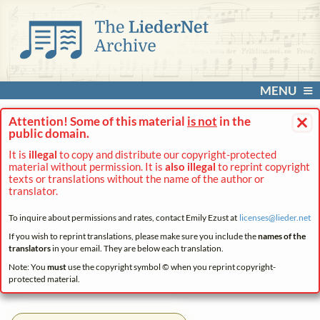
MENU
×
Attention! Some of this material
is not
in the
public domain.
It is
illegal
to copy and distribute our copyright-protected
material without permission. It is
also illegal
to reprint copyright
texts or translations without the name of the author or
translator.
To inquire about permissions and rates, contact Emily Ezust at
licenses@
lieder.
net
If you wish to reprint translations, please make sure you include the
names of the
translators
in your email. They are below each translation.
Note: You
must
use the copyright symbol © when you reprint copyright-
protected material.