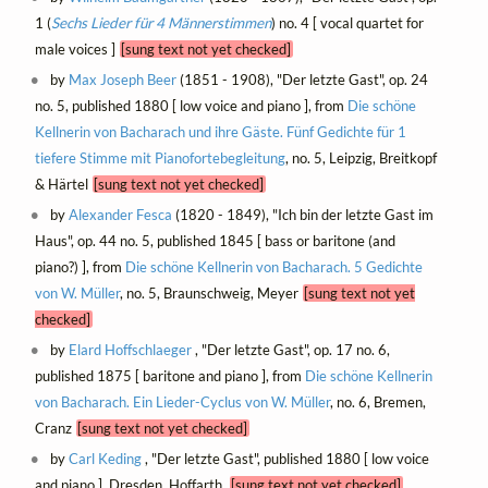
1 (
Sechs Lieder für 4 Männerstimmen
) no. 4 [ vocal quartet for
male voices ]
[sung text not yet checked]
by
Max Joseph Beer
(1851 - 1908), "Der letzte Gast", op. 24
no. 5, published 1880 [ low voice and piano ], from
Die schöne
Kellnerin von Bacharach und ihre Gäste. Fünf Gedichte für 1
tiefere Stimme mit Pianofortebegleitung
, no. 5, Leipzig, Breitkopf
& Härtel
[sung text not yet checked]
by
Alexander Fesca
(1820 - 1849), "Ich bin der letzte Gast im
Haus", op. 44 no. 5, published 1845 [ bass or baritone (and
piano?) ], from
Die schöne Kellnerin von Bacharach. 5 Gedichte
von W. Müller
, no. 5, Braunschweig, Meyer
[sung text not yet
checked]
by
Elard Hoffschlaeger
, "Der letzte Gast", op. 17 no. 6,
published 1875 [ baritone and piano ], from
Die schöne Kellnerin
von Bacharach. Ein Lieder-Cyclus von W. Müller
, no. 6, Bremen,
Cranz
[sung text not yet checked]
by
Carl Keding
, "Der letzte Gast", published 1880 [ low voice
and piano ], Dresden, Hoffarth
[sung text not yet checked]