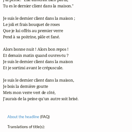
Tu es le dernier client dans la maison."

Je suis le dernier client dans la maison ;

Le joli et frais bouquet de roses

Que je lui offris au premier verre

Pend à sa poitrine, pâle et fané.

Alors bonne nuit ! Alors bon repos !

Et demain matin quand ouvres-tu ?

Je suis le dernier client dans la maison

Et je sortirai avant le crépuscule.

Je suis le dernier client dans la maison,

Je bois la dernière goutte

Mets mon verre vert de côté,

J'aurais de la peine qu'un autre soit brisé.
About the headline
(FAQ)
Translations of title(s):