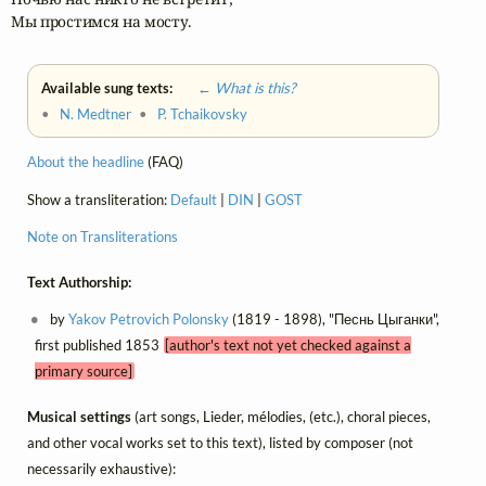
Мы простимся на мосту.
Available sung texts:
← What is this?
•
N. Medtner
•
P. Tchaikovsky
About the headline
(FAQ)
Show a transliteration:
Default
|
DIN
|
GOST
Note on Transliterations
Text Authorship:
by
Yakov Petrovich Polonsky
(1819 - 1898), "Песнь Цыганки",
first published 1853
[author's text not yet checked against a
primary source]
Musical settings
(art songs, Lieder, mélodies, (etc.), choral pieces,
and other vocal works set to this text), listed by composer (not
necessarily exhaustive):