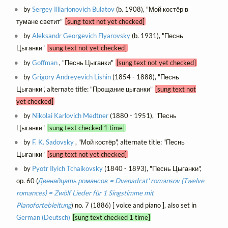
by
Sergey Illiarionovich Bulatov
(b. 1908), "Мой костёр в
тумане светит"
[sung text not yet checked]
by
Aleksandr Georgevich Flyarovsky
(b. 1931), "Песнь
Цыганки"
[sung text not yet checked]
by
Goffman
, "Песнь Цыганки"
[sung text not yet checked]
by
Grigory Andreyevich Lishin
(1854 - 1888), "Песнь
Цыганки", alternate title: "Прощание цыганки"
[sung text not
yet checked]
by
Nikolai Karlovich Medtner
(1880 - 1951), "Песнь
Цыганки"
[sung text checked 1 time]
by
F. K. Sadovsky
, "Мой костёр", alternate title: "Песнь
Цыганки"
[sung text not yet checked]
by
Pyotr Ilyich Tchaikovsky
(1840 - 1893), "Песнь Цыганки",
op. 60 (
Двенадцать романсов = Dvenadcat' romansov (Twelve
romances) = Zwölf Lieder für 1 Singstimme mit
Pianofortebleitung
) no. 7 (1886) [ voice and piano ], also set in
German (Deutsch)
[sung text checked 1 time]