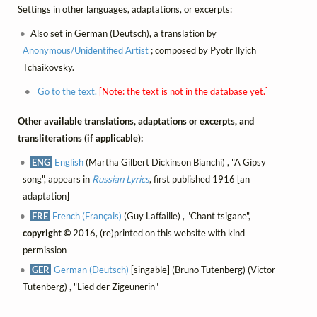
Settings in other languages, adaptations, or excerpts:
Also set in German (Deutsch), a translation by
Anonymous/Unidentified Artist
; composed by Pyotr Ilyich
Tchaikovsky.
Go to the text.
[Note: the text is not in the database yet.]
Other available translations, adaptations or excerpts, and
transliterations (if applicable):
ENG
English
(Martha Gilbert Dickinson Bianchi) , "A Gipsy
song", appears in
Russian Lyrics
, first published 1916 [an
adaptation]
FRE
French (Français)
(Guy Laffaille) , "Chant tsigane",
copyright ©
2016, (re)printed on this website with kind
permission
GER
German (Deutsch)
[singable] (Bruno Tutenberg) (Victor
Tutenberg) , "Lied der Zigeunerin"