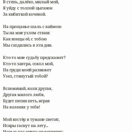
В степь, далёко, милый мой,

Я уйду с толпой цыганок

За кибиткой кочевой.

На прощанье шаль с каймою

Ты на мне узлом стяни:

Как концы её, с тобою

Мы сходились в эти дни.

Кто-то мне судьбу предскажет?

Кто-то завтра, сокол мой,

На груди моей развяжет 

Узел, стянутый тобой?

Вспоминай, коли другая,

Другая милого любя,

Будет песни петь, играя

На коленях у тебя!

Мой костёр в тумане светит,

Искры гаснут на лету...

Ночью нас никто не встретит;
