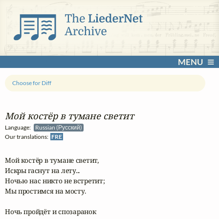
MENU
Choose for Diff
Мой костёр в тумане светит
Language:
Russian (Русский)
Our translations:
FRE
Мой костёр в тумане светит,

Искры гаснут на лету...

Ночью нас никто не встретит;

Мы простимся на мосту.

Ночь пройдёт и спозаранок
