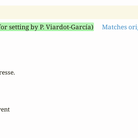
for setting by P. Viardot-García)
Matches ori
esse.

ent
