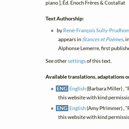
piano ], Éd. Enoch Frères & Costallat
Text Authorship:
by
René-François Sully-Prudh
appears in
Stances et Poèmes
, i
Alphonse Lemerre, first publis
See other
settings
of this text.
Available translations, adaptations or
ENG
English
(Barbara Miller) , 
this website with kind permissi
ENG
English
(Amy Pfrimmer) , 
this website with kind permissi