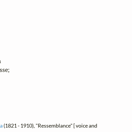


se;

ía
(1821 - 1910), "Ressemblance" [ voice and