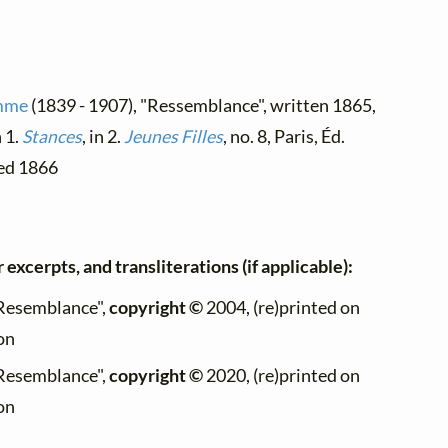
omme
(1839 - 1907), "Ressemblance", written 1865,
n 1.
Stances
, in 2.
Jeunes Filles
, no. 8, Paris, Éd.
hed 1866
 excerpts, and transliterations (if applicable):
"Resemblance",
copyright ©
2004, (re)printed on
on
"Resemblance",
copyright ©
2020, (re)printed on
on