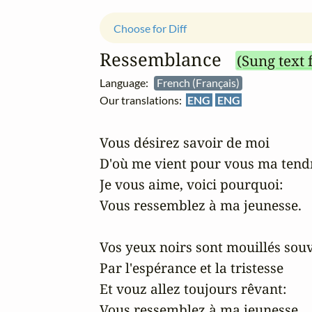
Choose for Diff
Ressemblance
(Sung text 
Language:
French (Français)
Our translations:
ENG
ENG
Vous désirez savoir de moi

D'où me vient pour vous ma tendr
Je vous aime, voici pourquoi:

Vous ressemblez à ma jeunesse.

Vos yeux noirs sont mouillés souv
Par l'espérance et la tristesse

Et vouz allez toujours rêvant:

Vous ressemblez à ma jeunesse.
