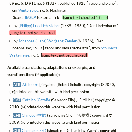
89 no. 5, D 911 no. 5 (1827), published 1828 [ voice and piano ],
from
Winterreise
, no. 5, Haslinger
Score:
IMSLP
[external link]
[sung text checked 1 time]
by
(Philipp) Friedrich Silcher
(1789 - 1860), "Der Lindenbaum"
[sung text not yet checked]
by
Johannes (Hans) Wolfgang Zender
(b. 1936), "Der
Lindenbaum", 1993 [ tenor and small orchestra ], from
Schuberts
Winterreise
, no. 5
[sung text not yet checked]
Available translations, adaptations or excerpts, and
transliterations (if applicable):
AFR
Afrikaans
[singable] (Robert Schall) ,
copyright ©
2020,
(re)printed on this website with kind permission
CAT
Catalan (Català)
(Salvador Pila) , "El til·ler",
copyright ©
2010, (re)printed on this website with kind permission
CHI
Chinese (中文)
(Yan-Jiang Che) , "菩提樹",
copyright ©
2009, (re)printed on this website with kind permission
CHI
Chinese (中文)
[singable] (Dr Huaixing Wang) ,
copyright