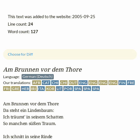
This text was added to the website: 2005-09-25
Line count:
24
Word count:
127
Choose for Diff
Am Brunnen vor dem Thore
Language:
German (Deutsch)
Our translations:
AFR
CAT
CHI
CHI
DUT
ENG
ENG
ENG
ENG
FIN
FRE
FRI
GRE
HEB
IRI
ITA
KOR
LIT
POR
SPA
SPA
SPA
Am Brunnen vor dem Thore

Da steht ein Lindenbaum:

Ich träumt' in seinem Schatten

So manchen süßen Traum.

Ich schnitt in seine Rinde
