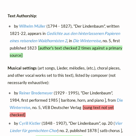
Text Authorship:
by
Wilhelm Müller
(1794 - 1827), "Der Lindenbaum", written
1821-22, appears in
Gedichte aus den hinterlassenen Papieren
eines reisenden Waldhornisten 2
, in
Die Winterreise
, no. 5, first
published 1823
[author's text checked 2 times against a primary
source]
Musical settings
(art songs, Lieder, mélodies, (etc.), choral pieces,
and other vocal works set to this text), listed by composer (not
necessarily exhaustive):
by
Reiner Bredemeyer
(1929 - 1995), "Der Lindenbaum",
1984, first performed 1985 [ baritone, horn, and piano ], from
Die
Winterreise
, no. 5, VEB Deutscher Verlag
[sung text not yet
checked]
by
Cyrill Kistler
(1848 - 1907), "Der Lindenbaum", op. 20 (
Vier
Lieder für gemischten Chor
) no. 2, published 1878 [ satb chorus ],