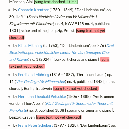
München, Aibl
[sung text checked 1 time]
by
Conradin Kreutzer
(1780 - 1849), "Der Lindenbaum", op.
80, Heft 1 (
Sechs ländliche Lieder von W Müller für 1
Singstimme mit Pianoforte
) no. 4, KWV 9115 no. 4, published
1831 [ voice and piano ], Leipzig, Probst
[sung text not yet
checked]
by
Klaus Miehling
(b. 1963), "Der Lindenbaum", op. 376 (
Drei
Bearbeitungen volkstümlicher Lieder für vierstimmigen Chor
und Klavier
) no. 1 (2024) [ four-part chorus and piano ]
[sung
text not yet checked]
by
Ferdinand Möhring
(1816 - 1887), "Der Lindenbaum", op.
11 (
Vier Gesänge für Männerchor
) no. 4, published 1843 [ men's
chorus ], Berlin, Trautwein
[sung text not yet checked]
by
Hermann Theobald Petschke
(1806 - 1888), "Am Brunnen
vor dem Thore", op. 7 (
Fünf Gesänge für Sopran oder Tenor mit
Pianoforte
) no. 3, published 1838 [ soprano or tenor and piano ],
Leipzig, Crayen
[sung text not yet checked]
by
Franz Peter Schubert
(1797 - 1828), "Der Lindenbaum", op.