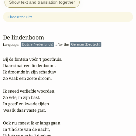
Show text and translation together
Choose for Diff
De lindenboom
Language:
Dutch (Nederlands)
after the
German (Deutsch)
Bij de fontein vóór 't poorthuis,

Daar staat een lindenboom.

Ik droomde in zijn schaduw

Zo vaak een zoete droom.

Ik sneed verliefde woorden,

Zo vele, in zijn bast.

In goed' en kwade tijden

Was ik daar vaste gast.

Ook nu moest ik er langs gaan

In 't holste van de nacht,

Ik heb er nog in 't donker
