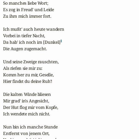
So manches liebe Wort;

Es zog in Freud' und Leide

Zu ihm mich immer fort.

Ich mußt' auch heute wandern

Vorbei in tiefer Nacht,

1
Da hab' ich noch im [Dunkel]
Die Augen zugemacht.

Und seine Zweige rauschten,

Als riefen sie mir zu:

Komm her zu mir, Geselle,

Hier findst du deine Ruh'!

Die kalten Winde bliesen

Mir grad' in's Angesicht,

Der Hut flog mir vom Kopfe,

Ich wendete mich nicht.

Nun bin ich manche Stunde

Entfernt von jenem Ort,
