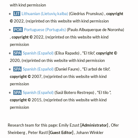
with kind permission
LIT
Lithuanian (Lietuvių kalba)
(Giedrius Prunskus) ,
copyright
©
2022, (re)printed on this website with kind permission
POR
Portuguese (Português)
(Paulo Albuquerque de Noronha)
,
copyright ©
2022, (re)printed on this website with kind
permission
SPA
Spanish (Español)
(Elisa Rapado) , "El tilo",
copyright ©
2020, (re)printed on this website with kind permission
SPA
Spanish (Español)
(Daniel Faure) , "El arbol de tilo",
copyright ©
2007, (re)printed on this website with kind
permission
SPA
Spanish (Español)
(Saúl Botero Restrepo) , "El tilo ",
copyright ©
2015, (re)printed on this website with kind
permission
Research team for this page: Emily Ezust
[Administrator]
, Ofer
Sheinberg , Peter Rastl
[Guest Editor]
, Johann Winkler