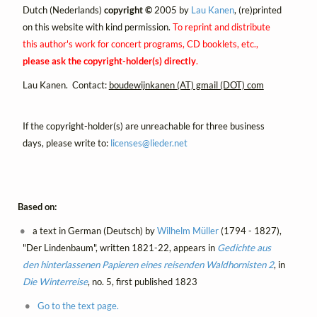
Dutch (Nederlands)
copyright ©
2005 by
Lau Kanen
, (re)printed
on this website with kind permission.
To reprint and distribute
this author's work for concert programs, CD booklets, etc.,
please ask the copyright-holder(s) directly
.
Lau Kanen. Contact:
boudewijnkanen (AT) gmail (DOT) com
If the copyright-holder(s) are unreachable for three business
days, please write to:
licenses@
lieder.
net
Based on:
a text in German (Deutsch) by
Wilhelm Müller
(1794 - 1827),
"Der Lindenbaum", written 1821-22, appears in
Gedichte aus
den hinterlassenen Papieren eines reisenden Waldhornisten 2
, in
Die Winterreise
, no. 5, first published 1823
Go to the text page.