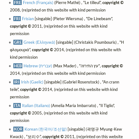
FRE
French (Français)
(Pierre Mathé) , "Le tilleul",
copyright ©
2008, (re)printed on this website with kind permission
FRI
Frisian
[singable] (Pieter Wiersma) , "De Linebeam",
copyright ©
2011, (re)printed on this website with kind
permission
GRE
Greek (Ελληνικά)
[singable] (Christakis Poumbouris) , "Η
φλαμουριά",
copyright ©
2014, (re)printed on this website with
kind permission
HEB
Hebrew (עברית)
(Max Mader) , "עץ התירזה",
copyright ©
2014, (re)printed on this website with kind permission
IRI
Irish (Gaelic)
[singable] (Gabriel Rosenstock) , "An crann
teile",
copyright ©
2014, (re)printed on this website with kind
permission
ITA
Italian (Italiano)
(Amelia Maria Imbarrato) , "Il Tiglio",
copyright ©
2005, (re)printed on this website with kind
permission
KOR
Korean (한국어/조선말)
[singable] (곽명규 Myung-Kew
Kwack) , "보리수",
copyright ©
2011, (re)printed on this website