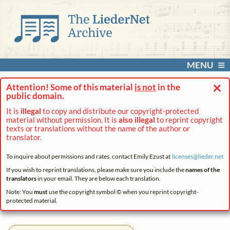
MENU
×
Attention! Some of this material
is not
in the
public domain.
It is
illegal
to copy and distribute our copyright-protected
material without permission. It is
also illegal
to reprint copyright
texts or translations without the name of the author or
translator.
To inquire about permissions and rates, contact Emily Ezust at
licenses@
lieder.
net
If you wish to reprint translations, please make sure you include the
names of the
translators
in your email. They are below each translation.
Note: You
must
use the copyright symbol © when you reprint copyright-
protected material.