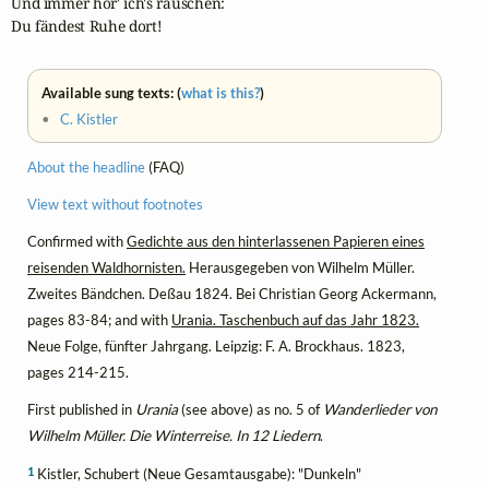
Und immer hör' ich's rauschen:

Du fändest Ruhe dort!
Available sung texts: (
what is this?
)
•
C. Kistler
About the headline
(FAQ)
View text without footnotes
Confirmed with
Gedichte aus den hinterlassenen Papieren eines
reisenden Waldhornisten.
Herausgegeben von Wilhelm Müller.
Zweites Bändchen. Deßau 1824. Bei Christian Georg Ackermann,
pages 83-84; and with
Urania. Taschenbuch auf das Jahr 1823.
Neue Folge, fünfter Jahrgang. Leipzig: F. A. Brockhaus. 1823,
pages 214-215.
First published in
Urania
(see above) as no. 5 of
Wanderlieder von
Wilhelm Müller. Die Winterreise. In 12 Liedern
.
1
Kistler, Schubert (Neue Gesamtausgabe): "Dunkeln"