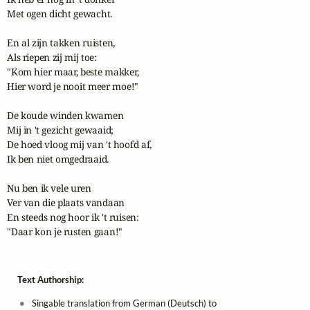
Met ogen dicht gewacht.

En al zijn takken ruisten,

Als riepen zij mij toe:

"Kom hier maar, beste makker,

Hier word je nooit meer moe!"

De koude winden kwamen

Mij in 't gezicht gewaaid;

De hoed vloog mij van 't hoofd af,

Ik ben niet omgedraaid.

Nu ben ik vele uren

Ver van die plaats vandaan

En steeds nog hoor ik 't ruisen:

"Daar kon je rusten gaan!"
Text Authorship:
Singable translation from German (Deutsch) to