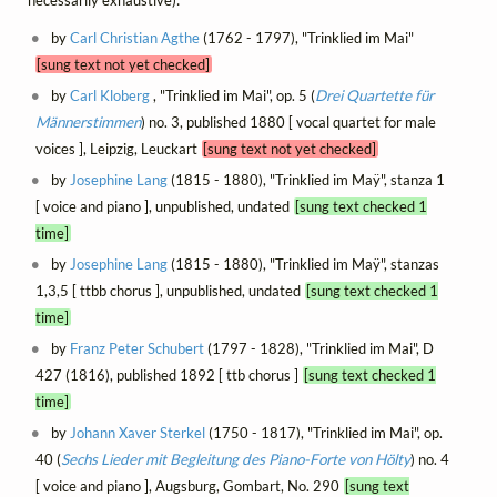
by
Carl Christian Agthe
(1762 - 1797), "Trinklied im Mai"
[sung text not yet checked]
by
Carl Kloberg
, "Trinklied im Mai", op. 5 (
Drei Quartette für
Männerstimmen
) no. 3, published 1880 [ vocal quartet for male
voices ], Leipzig, Leuckart
[sung text not yet checked]
by
Josephine Lang
(1815 - 1880), "Trinklied im Maÿ", stanza 1
[ voice and piano ], unpublished, undated
[sung text checked 1
time]
by
Josephine Lang
(1815 - 1880), "Trinklied im Maÿ", stanzas
1,3,5 [ ttbb chorus ], unpublished, undated
[sung text checked 1
time]
by
Franz Peter Schubert
(1797 - 1828), "Trinklied im Mai", D
427 (1816), published 1892 [ ttb chorus ]
[sung text checked 1
time]
by
Johann Xaver Sterkel
(1750 - 1817), "Trinklied im Mai", op.
40 (
Sechs Lieder mit Begleitung des Piano-Forte von Hölty
) no. 4
[ voice and piano ], Augsburg, Gombart, No. 290
[sung text