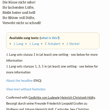
Die Küsse nicht sehn!

Ihr lachenden Lüfte,

Bleibt heiter und hell!

Ihr Blüten voll Düfte,

Verweht nicht so schnell!
Available sung texts: (
what is this?
)
•
J. Lang
•
J. Lang
•
F. Schubert
•
J. Sterkel
J. Lang sets stanza 1 in (at least) one setting - see below for more
information
J. Lang sets stanzas 1, 3, 5 in (at least) one setting - see below for
more information
About the headline
(FAQ)
View text without footnotes
Confirmed with
Gedichte von Ludewig Heinrich Christoph Hölty
.
Besorgt durch seine Freunde Friederich Leopold Grafen zu
Stolberg und Johann Heinrich Voß. Carlsruhe, bey Christian