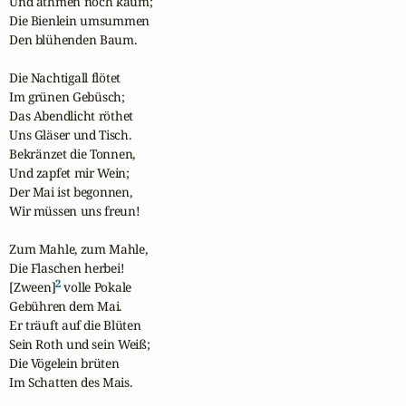
Und athmen noch kaum;

Die Bienlein umsummen

Den blühenden Baum.

Die Nachtigall flötet

Im grünen Gebüsch;

Das Abendlicht röthet

Uns Gläser und Tisch.

Bekränzet die Tonnen,

Und zapfet mir Wein;

Der Mai ist begonnen,

Wir müssen uns freun!

Zum Mahle, zum Mahle,

Die Flaschen herbei!

2
[Zween]
 volle Pokale

Gebühren dem Mai.

Er träuft auf die Blüten

Sein Roth und sein Weiß;

Die Vögelein brüten

Im Schatten des Mais.
