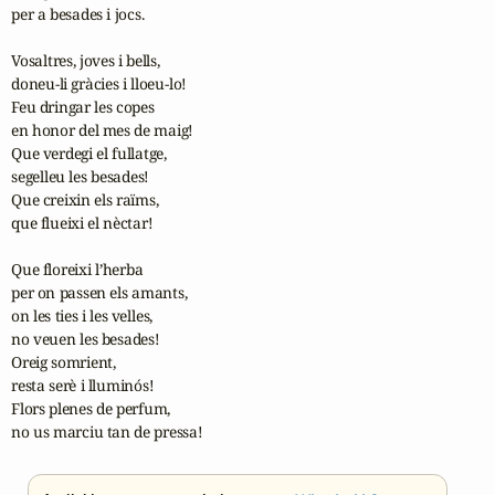
per a besades i jocs.

Vosaltres, joves i bells,

doneu-li gràcies i lloeu-lo!

Feu dringar les copes

en honor del mes de maig!

Que verdegi el fullatge,

segelleu les besades!

Que creixin els raïms,

que flueixi el nèctar!

Que floreixi l’herba

per on passen els amants,

on les ties i les velles,

no veuen les besades!

Oreig somrient,

resta serè i lluminós!

Flors plenes de perfum,

no us marciu tan de pressa!