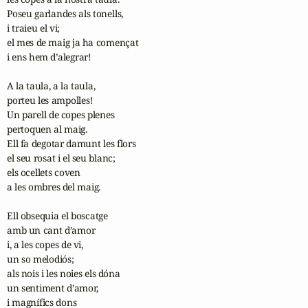
Poseu garlandes als tonells,

i traieu el vi;

el mes de maig ja ha començat

i ens hem d’alegrar!

A la taula, a la taula,

porteu les ampolles!

Un parell de copes plenes

pertoquen al maig.

Ell fa degotar damunt les flors

el seu rosat i el seu blanc;

els ocellets coven

a les ombres del maig.

Ell obsequia el boscatge

amb un cant d’amor

i, a les copes de vi,

un so melodiós;

als nois i les noies els dóna

un sentiment d’amor,

i magnífics dons
