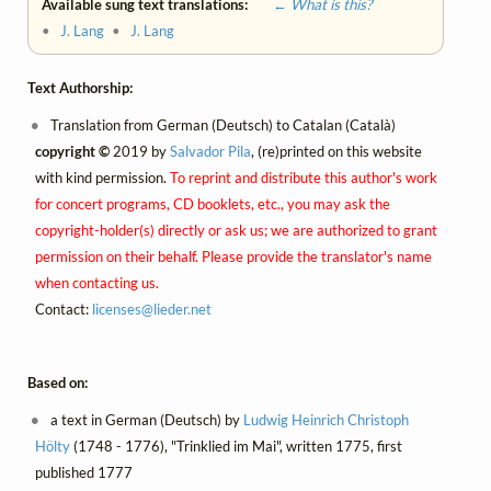
Available sung text translations:
← What is this?
•
J. Lang
•
J. Lang
Text Authorship:
Translation from German (Deutsch) to Catalan (Català)
copyright ©
2019 by
Salvador Pila
, (re)printed on this website
with kind permission.
To reprint and distribute this author's work
for concert programs, CD booklets, etc., you may ask the
copyright-holder(s) directly or ask us; we are authorized to grant
permission on their behalf. Please provide the translator's name
when contacting us.
Contact:
licenses@
lieder.
net
Based on:
a text in German (Deutsch) by
Ludwig Heinrich Christoph
Hölty
(1748 - 1776), "Trinklied im Mai", written 1775, first
published 1777