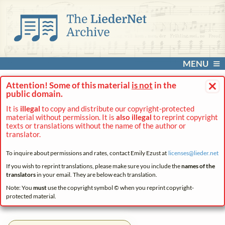
MENU
×
Attention! Some of this material
is not
in the
public domain.
It is
illegal
to copy and distribute our copyright-protected
material without permission. It is
also illegal
to reprint copyright
texts or translations without the name of the author or
translator.
To inquire about permissions and rates, contact Emily Ezust at
licenses@
lieder.
net
If you wish to reprint translations, please make sure you include the
names of the
translators
in your email. They are below each translation.
Note: You
must
use the copyright symbol © when you reprint copyright-
protected material.