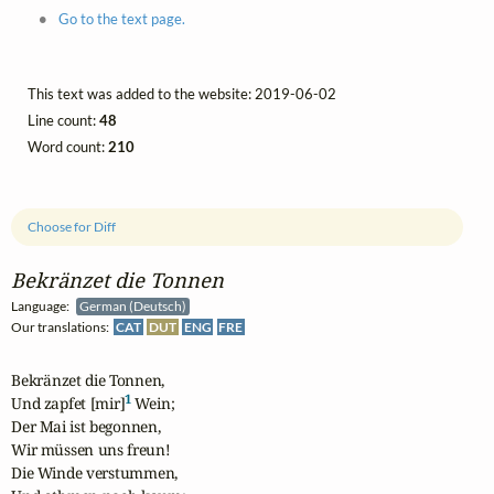
Go to the text page.
This text was added to the website: 2019-06-02
Line count:
48
Word count:
210
Choose for Diff
Bekränzet die Tonnen
Language:
German (Deutsch)
Our translations:
CAT
DUT
ENG
FRE
Bekränzet die Tonnen,

1
Und zapfet [mir]
 Wein;

Der Mai ist begonnen,

Wir müssen uns freun!

Die Winde verstummen,
