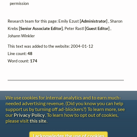
permission
Research team for this page: Emily Ezust
[Administrator]
, Sharon
Krebs
[Senior Associate Editor]
, Peter Rastl
[Guest Editor]
,
Johann Winkler
This text was added to the website: 2004-01-12
Line count:
48
Word count:
174
We use cookies for internal analytics and to earn much-
needed advertising revenue. (Did you know you can help
Contact
support us by turning off ad-blockers?) To learn more, see
Copyright
our
Privacy Policy
. To learn how to opt out of cookies,
Privacy
please visit
this site
.
Copyright © 2026 The LiederNet Archive
I acknowledge the use of cookies