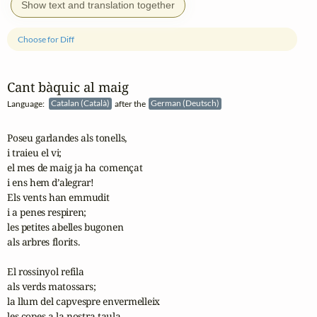
Show text and translation together
Choose for Diff
Cant bàquic al maig
Language:
Catalan (Català)
after the
German (Deutsch)
Poseu garlandes als tonells,

i traieu el vi;

el mes de maig ja ha començat

i ens hem d’alegrar!

Els vents han emmudit

i a penes respiren;

les petites abelles bugonen

als arbres florits.

El rossinyol refila

als verds matossars;

la llum del capvespre envermelleix 

les copes a la nostra taula.
