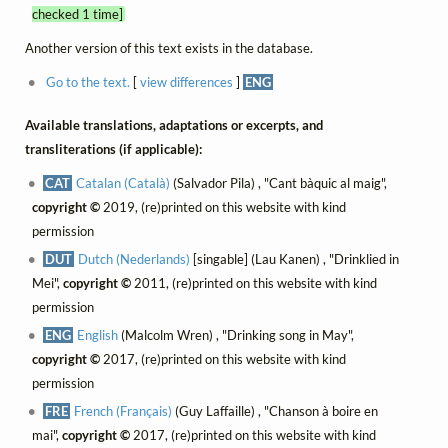
checked 1 time]
Another version of this text exists in the database.
Go to the text.
[
view differences
]
ENG
Available translations, adaptations or excerpts, and
transliterations (if applicable):
CAT
Catalan (Català)
(Salvador Pila) , "Cant bàquic al maig",
copyright ©
2019, (re)printed on this website with kind
permission
DUT
Dutch (Nederlands)
[singable] (Lau Kanen) , "Drinklied in
Mei",
copyright ©
2011, (re)printed on this website with kind
permission
ENG
English
(Malcolm Wren) , "Drinking song in May",
copyright ©
2017, (re)printed on this website with kind
permission
FRE
French (Français)
(Guy Laffaille) , "Chanson à boire en
mai",
copyright ©
2017, (re)printed on this website with kind