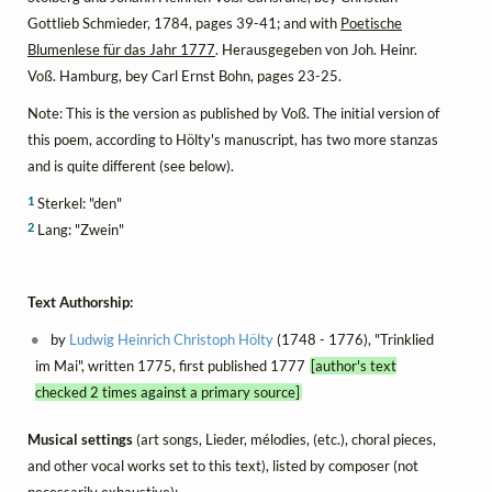
Gottlieb Schmieder, 1784, pages 39-41; and with
Poetische
Blumenlese für das Jahr 1777
. Herausgegeben von Joh. Heinr.
Voß. Hamburg, bey Carl Ernst Bohn, pages 23-25.
Note: This is the version as published by Voß. The initial version of
this poem, according to Hölty's manuscript, has two more stanzas
and is quite different (see below).
1
Sterkel: "den"
2
Lang: "Zwein"
Text Authorship:
by
Ludwig Heinrich Christoph Hölty
(1748 - 1776), "Trinklied
im Mai", written 1775, first published 1777
[author's text
checked 2 times against a primary source]
Musical settings
(art songs, Lieder, mélodies, (etc.), choral pieces,
and other vocal works set to this text), listed by composer (not
necessarily exhaustive):