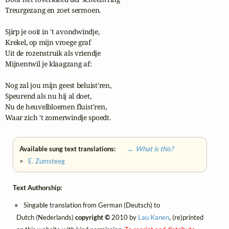
Treurgezang en zoet sermoen.

Sjirp je ooit in 't avondwindje,

Krekel, op mijn vroege graf

Uit de rozenstruik als vriendje

Mijnentwil je klaagzang af:

Nog zal jou mijn geest beluist'ren,

Speurend als nu hij al doet,

Nu de heuvelbloemen fluist'ren,

Waar zich 't zomerwindje spoedt.
Available sung text translations:
← What is this?
•
E. Zumsteeg
Text Authorship:
Singable translation from German (Deutsch) to
Dutch (Nederlands)
copyright ©
2010 by
Lau Kanen
, (re)printed