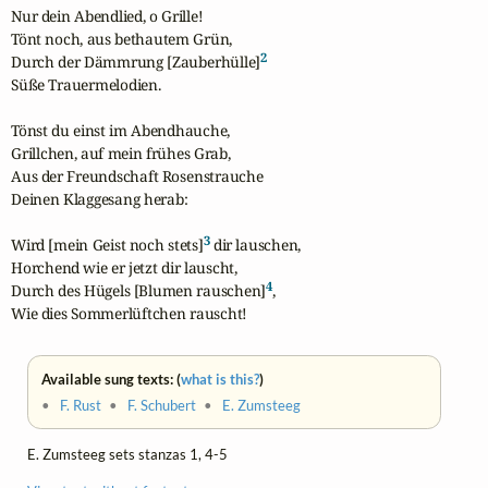
Nur dein Abendlied, o Grille!

Tönt noch, aus bethautem Grün,

2
Durch der Dämmrung [Zauberhülle]
Süße Trauermelodien.

Tönst du einst im Abendhauche,

Grillchen, auf mein frühes Grab,

Aus der Freundschaft Rosenstrauche

Deinen Klaggesang herab:

3
Wird [mein Geist noch stets]
 dir lauschen,

Horchend wie er jetzt dir lauscht,

4
Durch des Hügels [Blumen rauschen]
,

Wie dies Sommerlüftchen rauscht!
Available sung texts: (
what is this?
)
•
F. Rust
•
F. Schubert
•
E. Zumsteeg
E. Zumsteeg sets stanzas 1, 4-5