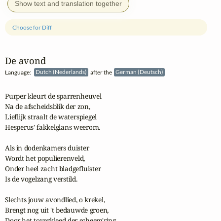
Show text and translation together
Choose for Diff
De avond
Language:
Dutch (Nederlands)
after the
German (Deutsch)
Purper kleurt de sparrenheuvel

Na de afscheidsblik der zon,

Lieflijk straalt de waterspiegel

Hesperus' fakkelglans weerom.

Als in dodenkamers duister

Wordt het populierenveld,

Onder heel zacht bladgefluister

Is de vogelzang verstild.

Slechts jouw avondlied, o krekel,

Brengt nog uit 't bedauwde groen,

Door het toverkleed der scheem'ring
