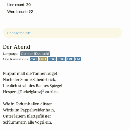
Line count:
20
Word count:
92
Choose for Diff
Der Abend
Language:
German (Deutsch)
Our translations:
CAT
DUT
ENG
ENG
FRE
ITA
Purpur malt die Tannenhügel

Nach der Sonne Scheideblick,

Lieblich stralt des Baches Spiegel

1
Hespers [Fackelglanz]
 zurück.

Wie in Todtenhallen düster

Wirds im Pappelweidenhain,

Unter leisem Blattgeflüster

Schlummern alle Vögel ein.
