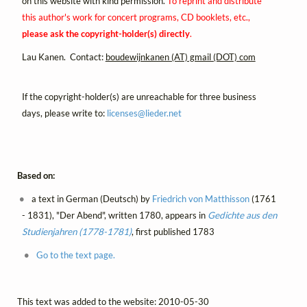
on this website with kind permission.
To reprint and distribute
this author's work for concert programs, CD booklets, etc.,
please ask the copyright-holder(s) directly
.
Lau Kanen. Contact:
boudewijnkanen (AT) gmail (DOT) com
If the copyright-holder(s) are unreachable for three business
days, please write to:
licenses@
lieder.
net
Based on:
a text in German (Deutsch) by
Friedrich von Matthisson
(1761
- 1831), "Der Abend", written 1780, appears in
Gedichte aus den
Studienjahren (1778-1781)
, first published 1783
Go to the text page.
This text was added to the website: 2010-05-30