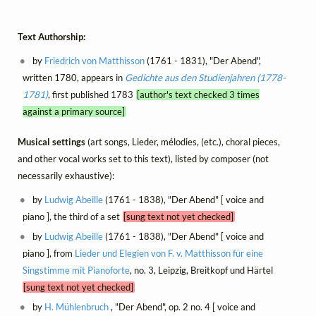
Text Authorship:
by
Friedrich von Matthisson
(1761 - 1831), "Der Abend",
written 1780, appears in
Gedichte aus den Studienjahren (1778-
1781)
, first published 1783
[author's text checked 3 times
against a primary source]
Musical settings
(art songs, Lieder, mélodies, (etc.), choral pieces,
and other vocal works set to this text), listed by composer (not
necessarily exhaustive):
by
Ludwig Abeille
(1761 - 1838), "Der Abend" [ voice and
piano ], the third of a set
[sung text not yet checked]
by
Ludwig Abeille
(1761 - 1838), "Der Abend" [ voice and
piano ], from
Lieder und Elegien von F. v. Matthisson für eine
Singstimme mit Pianoforte
, no. 3, Leipzig, Breitkopf und Härtel
[sung text not yet checked]
by
H. Mühlenbruch
, "Der Abend", op. 2 no. 4 [ voice and