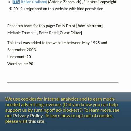
ITA
Italian (Italiano)
(Antonio Zencovich) , "La sera",
copyright
©
2014, (re)printed on this website with kind permission
Research team for this page: Emily Ezust
[Administrator]
,
Melanie Trumbull , Peter Rastl
[Guest Editor]
This text was added to the website between May 1995 and
September 2003.
Line count:
20
Word count:
90
We use cookies for internal analytics and to earn much-
needed advertising revenue. (Did you know you can help
Contact
support us by turning off ad-blockers?) To learn more, see
Copyright
our
Privacy Policy
. To learn how to opt out of cookies,
Privacy
please visit
this site
.
Copyright © 2026 The LiederNet Archive