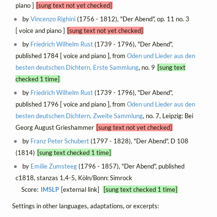
piano ]
[sung text not yet checked]
by
Vincenzo Righini
(1756 - 1812), "Der Abend", op. 11 no. 3
[ voice and piano ]
[sung text not yet checked]
by
Friedrich Wilhelm Rust
(1739 - 1796), "Der Abend",
published 1784 [ voice and piano ], from
Oden und Lieder aus den
besten deutschen Dichtern, Erste Sammlung
, no. 9
[sung text
checked 1 time]
by
Friedrich Wilhelm Rust
(1739 - 1796), "Der Abend",
published 1796 [ voice and piano ], from
Oden und Lieder aus den
besten deutschen Dichtern, Zweite Sammlung
, no. 7, Leipzig: Bei
Georg August Grieshammer
[sung text not yet checked]
by
Franz Peter Schubert
(1797 - 1828), "Der Abend", D 108
(1814)
[sung text checked 1 time]
by
Emilie Zumsteeg
(1796 - 1857), "Der Abend", published
c1818, stanzas 1,4-5, Köln/Bonn: Simrock
Score:
IMSLP
[external link]
[sung text checked 1 time]
Settings in other languages, adaptations, or excerpts: