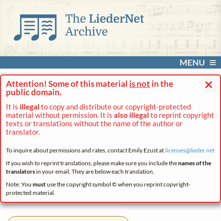
MENU
×
Attention! Some of this material
is not
in the
public domain.
It is
illegal
to copy and distribute our copyright-protected
material without permission. It is
also illegal
to reprint copyright
texts or translations without the name of the author or
translator.
To inquire about permissions and rates, contact Emily Ezust at
licenses@
lieder.
net
If you wish to reprint translations, please make sure you include the
names of the
translators
in your email. They are below each translation.
Note: You
must
use the copyright symbol © when you reprint copyright-
protected material.