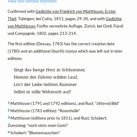
View text without footnotes
Confirmed with
Gedichte von Friedrich von Matthisson. Erster
Theil
. Tübingen, bei Cotta, 1811, pages 29-30, and with
Gedichte
von Matthisson.
Fünfte vermehrte Auflage. Zürich, bei Orell, Füssli
und Compagnie. 1802, pages 213-214.
The first edition (Dessau, 1783) has the correct creation date
(1780) and an additional (fourth) stanza which was left out in later
editions:
Singt das bange Herz in Schlummer,

Hemmt der Zähren wilden Lauf,

Lös't der Liebe tiefsten Kummer

Selbst in stille Wehmuth auf!
1
Matthisson (1791 and 1792 editions), and Rust: "zitternd Bild"
2
Matthisson (1783 edition): "Rosenhülle"
3
Matthisson (editions prior to 1811), and Rust, Schubert,
Zumsteeg: "noch stets mein Geist"
4
Schubert: "Blumenrauschen"