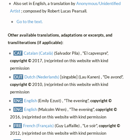
Also set in English, a translation by
Anonymous/Unidentified
Artist
; composed by Robert Lucas Pearsall.
Go to the text.
Other available translations, adaptations or excerpts, and
transliterations (if applicable):
CAT
Catalan (Català)
(Salvador Pila) , "El capvespre",
copyright ©
2017, (re)printed on this website with kind
permission
DUT
Dutch (Nederlands)
[singable] (Lau Kanen) , "De avond",
copyright ©
2010, (re)printed on this website with kind
permission
ENG
English
(Emily Ezust) , "The evening",
copyright ©
ENG
English
(Malcolm Wren) , "The evening",
copyright ©
2016, (re)printed on this website with kind permission
FRE
French (Français)
(Guy Laffaille) , "Le soir",
copyright ©
2012, (re)printed on this website with kind permission