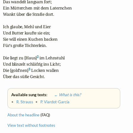
Das wandelt langsam fort;

Ein Mütterchen mit dem Laternchen

Wankt über die Straße dort.

Ich glaube, Mehl und Eier

Und Butter kaufte sie ein;

Sie will einen Kuchen backen

Für's große Töchterlein.

2
Die liegt zu [Haus]
 im Lehnstuhl

Und blinzelt schläfrig ins Licht;

3
Die [gold'nen]
 Locken wallen

Über das süße Gesicht.
Available sung texts:
← What is this?
•
R. Strauss
•
P. Viardot-García
About the headline
(FAQ)
View text without footnotes