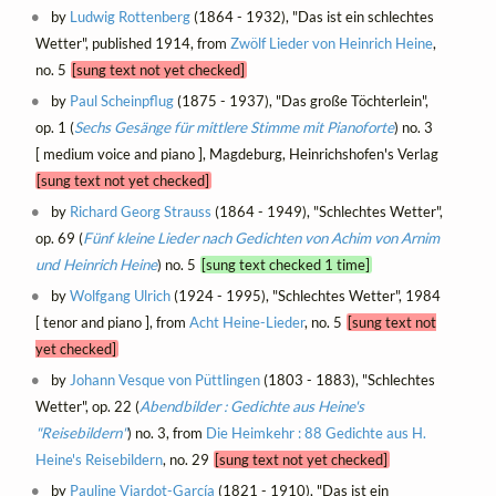
by
Ludwig Rottenberg
(1864 - 1932), "Das ist ein schlechtes
Wetter", published 1914, from
Zwölf Lieder von Heinrich Heine
,
no. 5
[sung text not yet checked]
by
Paul Scheinpflug
(1875 - 1937), "Das große Töchterlein",
op. 1 (
Sechs Gesänge für mittlere Stimme mit Pianoforte
) no. 3
[ medium voice and piano ], Magdeburg, Heinrichshofen's Verlag
[sung text not yet checked]
by
Richard Georg Strauss
(1864 - 1949), "Schlechtes Wetter",
op. 69 (
Fünf kleine Lieder nach Gedichten von Achim von Arnim
und Heinrich Heine
) no. 5
[sung text checked 1 time]
by
Wolfgang Ulrich
(1924 - 1995), "Schlechtes Wetter", 1984
[ tenor and piano ], from
Acht Heine-Lieder
, no. 5
[sung text not
yet checked]
by
Johann Vesque von Püttlingen
(1803 - 1883), "Schlechtes
Wetter", op. 22 (
Abendbilder : Gedichte aus Heine's
"Reisebildern"
) no. 3, from
Die Heimkehr : 88 Gedichte aus H.
Heine's Reisebildern
, no. 29
[sung text not yet checked]
by
Pauline Viardot-García
(1821 - 1910), "Das ist ein