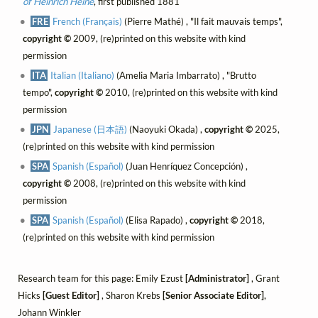
of Heinrich Heine
, first published 1881
FRE
French (Français)
(Pierre Mathé) , "Il fait mauvais temps",
copyright ©
2009, (re)printed on this website with kind
permission
ITA
Italian (Italiano)
(Amelia Maria Imbarrato) , "Brutto
tempo",
copyright ©
2010, (re)printed on this website with kind
permission
JPN
Japanese (日本語)
(Naoyuki Okada) ,
copyright ©
2025,
(re)printed on this website with kind permission
SPA
Spanish (Español)
(Juan Henríquez Concepción) ,
copyright ©
2008, (re)printed on this website with kind
permission
SPA
Spanish (Español)
(Elisa Rapado) ,
copyright ©
2018,
(re)printed on this website with kind permission
Research team for this page: Emily Ezust
[Administrator]
, Grant
Hicks
[Guest Editor]
, Sharon Krebs
[Senior Associate Editor]
,
Johann Winkler