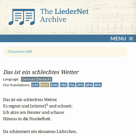
MENU
Choose for Diff
Das ist ein schlechtes Wetter
Language:
German (Deutsch)
Our translations:
CAT
DUT
ENG
FRE
ITA
JPN
SPA
SPA
Das ist ein schlechtes Wetter,

1
Es regnet und [stürmt]
 und schneit;

Ich sitze am Fenster und schaue

Hinaus in die Dunkelheit.

Da schimmert ein einsames Lichtchen,
