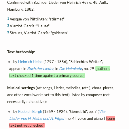
Confirmed with
Buch der Lieder von Heinrich Heine
, 48. Aufl.,
Hamburg, 1882.
1
Vesque von Püttlingen: "stürmet"
2
Viardot-García: "Hause"
3
Strauss, Viardot-García: "goldenen"
Text Authorship:
by
Heinrich Heine
(1797 - 1856), "Schlechtes Wetter",
appears in
Buch der Lieder
, in
Die Heimkehr
, no. 29
[author's
text checked 1 time against a primary source]
Musical settings
(art songs, Lieder, mélodies, (etc.), choral pieces,
and other vocal works set to this text), listed by composer (not
necessarily exhaustive):
by
Rudolph Bergh
(1859 - 1924), "Genrebild", op. 7 (
Vier
Lieder von H. Heine und A. Fitger
) no. 4 [ voice and piano ]
[sung
text not yet checked]