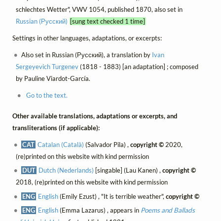
schlechtes Wetter", VWV 1054, published 1870, also set in
Russian (Русский)
[sung text checked 1 time]
Settings in other languages, adaptations, or excerpts:
Also set in Russian (Русский), a translation by
Ivan
Sergeyevich Turgenev
(1818 - 1883) [an adaptation] ; composed
by Pauline Viardot-García.
Go to the text.
Other available translations, adaptations or excerpts, and
transliterations (if applicable):
CAT
Catalan (Català)
(Salvador Pila) ,
copyright ©
2020,
(re)printed on this website with kind permission
DUT
Dutch (Nederlands)
[singable] (Lau Kanen) ,
copyright ©
2018, (re)printed on this website with kind permission
ENG
English
(Emily Ezust) , "It is terrible weather",
copyright ©
ENG
English
(Emma Lazarus) , appears in
Poems and Ballads