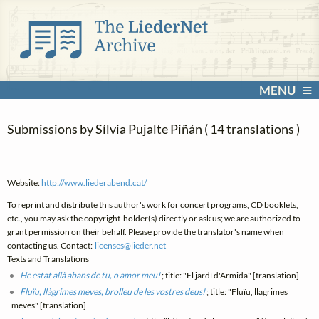
MENU
Submissions by Sílvia Pujalte Piñán ( 14 translations )
Website:
http://www.liederabend.cat/
To reprint and distribute this author's work for concert programs, CD booklets,
etc., you may ask the copyright-holder(s) directly or ask us; we are authorized to
grant permission on their behalf. Please provide the translator's name when
contacting us. Contact:
licenses@
lieder.
net
Texts and Translations
He estat allà abans de tu, o amor meu!
; title: "El jardí d'Armida" [translation]
Fluïu, llàgrimes meves, brolleu de les vostres deus!
; title: "Fluïu, llagrimes
meves" [translation]