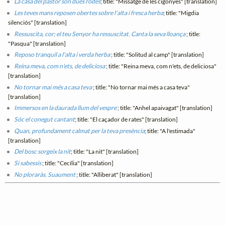
La casa del pastor són dues rodes
; title: "Missatge de les cigonyes" [translation]
Les teves mans reposen obertes sobre l'alta i fresca herba
; title: "Migdia
silenciós" [translation]
Ressuscita, cor; el teu Senyor ha ressuscitat. Canta la seva lloança
; title:
"Pasqua" [translation]
Reposo tranquil a l'alta i verda herba
; title: "Solitud al camp" [translation]
Reina meva, com n'ets, de deliciosa
; title: "Reina meva, com n'ets, de deliciosa"
[translation]
No tornar mai més a casa teva
; title: "No tornar mai més a casa teva"
[translation]
Immersos en la daurada llum del vespre
; title: "Anhel apaivagat" [translation]
Sóc el conegut cantant
; title: "El caçador de rates" [translation]
Quan, profundament calmat per la teva presència
; title: "A l'estimada"
[translation]
Del bosc sorgeix la nit
; title: "La nit" [translation]
Si sabessis
; title: "Cecília" [translation]
No ploraràs. Suaument
; title: "Alliberat" [translation]