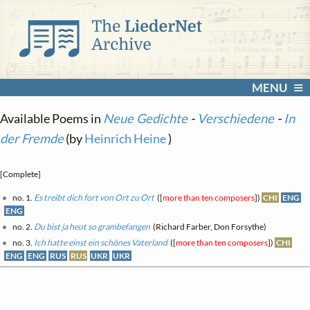
MENU
Available Poems in
Neue Gedichte
-
Verschiedene
-
In
der Fremde
(by
Heinrich Heine
)
[Complete]
no. 1.
Es treibt dich fort von Ort zu Ort
([
more than ten composers
])
CHI
ENG
ENG
no. 2.
Du bist ja heut so grambefangen
(Richard Farber, Don Forsythe)
no. 3.
Ich hatte einst ein schönes Vaterland
([
more than ten composers
])
CHI
ENG
ENG
RUS
RUS
UKR
UKR