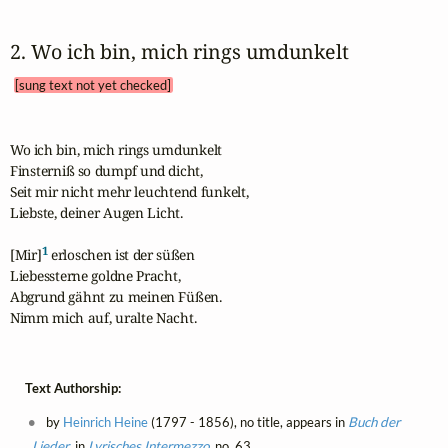
2. Wo ich bin, mich rings umdunkelt 
[sung text not yet checked]
Wo ich bin, mich rings umdunkelt

Finsterniß so dumpf und dicht,

Seit mir nicht mehr leuchtend funkelt,

Liebste, deiner Augen Licht.

1
[Mir]
 erloschen ist der süßen

Liebessterne goldne Pracht,

Abgrund gähnt zu meinen Füßen.

Nimm mich auf, uralte Nacht.
Text Authorship:
by
Heinrich Heine
(1797 - 1856), no title, appears in
Buch der
Lieder
, in
Lyrisches Intermezzo
, no. 63