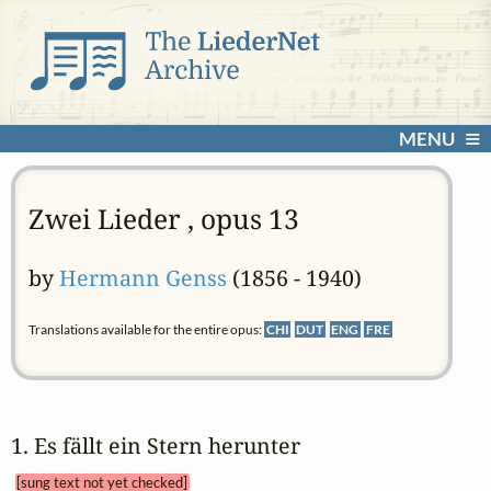
MENU
Zwei Lieder , opus 13
by
Hermann Genss
(1856 - 1940)
Translations available for the entire opus:
CHI
DUT
ENG
FRE
1. Es fällt ein Stern herunter 
[sung text not yet checked]