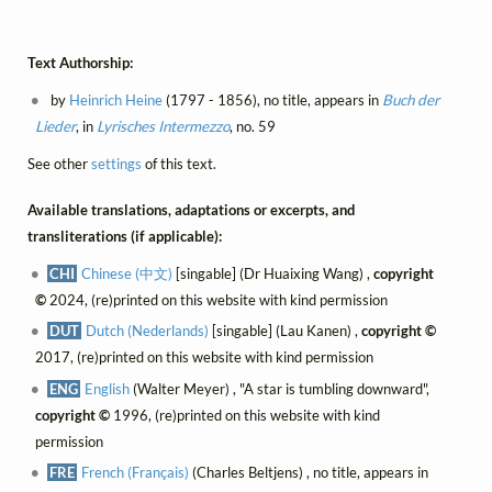
Text Authorship:
by
Heinrich Heine
(1797 - 1856), no title, appears in
Buch der
Lieder
, in
Lyrisches Intermezzo
, no. 59
See other
settings
of this text.
Available translations, adaptations or excerpts, and
transliterations (if applicable):
CHI
Chinese (中文)
[singable] (Dr Huaixing Wang) ,
copyright
©
2024, (re)printed on this website with kind permission
DUT
Dutch (Nederlands)
[singable] (Lau Kanen) ,
copyright ©
2017, (re)printed on this website with kind permission
ENG
English
(Walter Meyer) , "A star is tumbling downward",
copyright ©
1996, (re)printed on this website with kind
permission
FRE
French (Français)
(Charles Beltjens) , no title, appears in