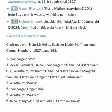
Intermezzo lyrique
, no. 59, first published 1827
FRE
French (Français)
(Pierre Mathé) ,
copyright ©
2016,
(re)printed on this website with kind permission
HEB
Hebrew (עברית)
[singable] (Hamutal Atariah) ,
copyright
©
2024, (re)printed on this website with kind permission
View text without footnotes
Confirmed with Heinrich Heine,
Buch der Lieder
, Hoffmann und
Campe, Hamburg, 1827, page 163.
1
Rheinberger: "Von"
2
Backer-Grøndahl, Haine, Rheinberger: "Blüten und Blätter viel";
Cui, Gernsheim, Pfitzner: "Blüten und Blätter so viel"; Mangold:
"weißen Blätter viel"; Unger: "Blätter und Blüten viel"
3
Gernsheim: "Winde"
4
Rheinberger, Unger: "ein"
5
Gernsheim: "Wasser"
6
Haine, Mangold: "und so dunkel"; Lenz: "so dunkel"