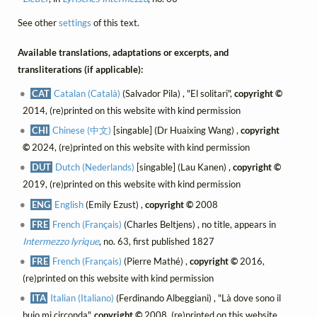
See other
settings
of this text.
Available translations, adaptations or excerpts, and
transliterations (if applicable):
CAT
Catalan (Català)
(Salvador Pila) , "El solitari",
copyright ©
2014, (re)printed on this website with kind permission
CHI
Chinese (中文)
[singable] (Dr Huaixing Wang) ,
copyright
©
2024, (re)printed on this website with kind permission
DUT
Dutch (Nederlands)
[singable] (Lau Kanen) ,
copyright ©
2019, (re)printed on this website with kind permission
ENG
English
(Emily Ezust) ,
copyright ©
2008
FRE
French (Français)
(Charles Beltjens) , no title, appears in
Intermezzo lyrique
, no. 63, first published 1827
FRE
French (Français)
(Pierre Mathé) ,
copyright ©
2016,
(re)printed on this website with kind permission
ITA
Italian (Italiano)
(Ferdinando Albeggiani) , "Là dove sono il
buio mi circonda",
copyright ©
2008, (re)printed on this website