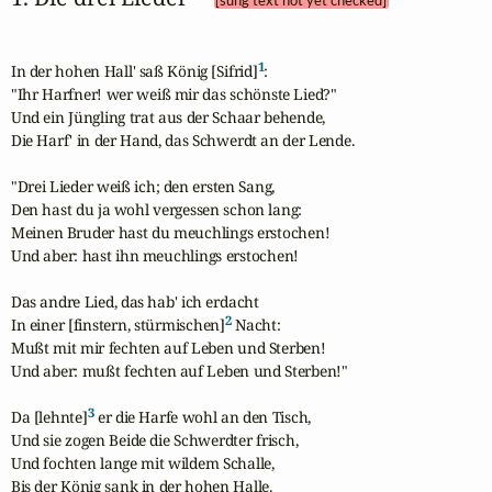
[sung text not yet checked]
1
In der hohen Hall' saß König [Sifrid]
:

"Ihr Harfner! wer weiß mir das schönste Lied?"

Und ein Jüngling trat aus der Schaar behende,

Die Harf' in der Hand, das Schwerdt an der Lende.

"Drei Lieder weiß ich; den ersten Sang,

Den hast du ja wohl vergessen schon lang:

Meinen Bruder hast du meuchlings erstochen!

Und aber: hast ihn meuchlings erstochen!

Das andre Lied, das hab' ich erdacht

2
In einer [finstern, stürmischen]
 Nacht:

Mußt mit mir fechten auf Leben und Sterben!

Und aber: mußt fechten auf Leben und Sterben!"

3
Da [lehnte]
 er die Harfe wohl an den Tisch,

Und sie zogen Beide die Schwerdter frisch,

Und fochten lange mit wildem Schalle,

Bis der König sank in der hohen Halle.
