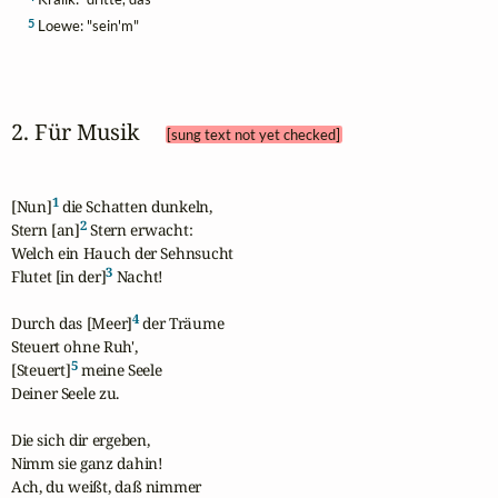
5
Loewe: "sein'm"
2. Für Musik 
[sung text not yet checked]
1
[Nun]
 die Schatten dunkeln,

2
Stern [an]
 Stern erwacht:

Welch ein Hauch der Sehnsucht

3
Flutet [in der]
 Nacht!

4
Durch das [Meer]
 der Träume

Steuert ohne Ruh',

5
[Steuert]
 meine Seele

Deiner Seele zu.

Die sich dir ergeben,

Nimm sie ganz dahin!

Ach, du weißt, daß nimmer
