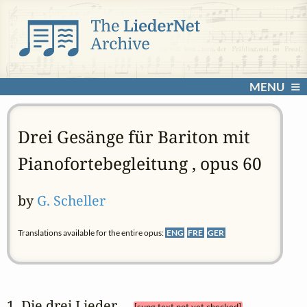
MENU
Drei Gesänge für Bariton mit
Pianofortebegleitung , opus 60
by
G. Scheller
Translations available for the entire opus:
ENG
FRE
GER
1. Die drei Lieder 