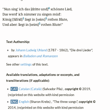
4
"Nun sing' ich das [dritte und]
 schönste Lied,

Das werd' ich nimmer zu singen müd':

1
5
König [Sifrid]
 liegt in [seim]
 rothen Blute,

5
Und aber: liegt in [seim]
 rothen Blute!"
Text Authorship:
by
Johann Ludwig Uhland
(1787 - 1862), "Die drei Lieder",
appears in
Balladen und Romanzen
See other
settings
of this text.
Available translations, adaptations or excerpts, and
transliterations (if applicable):
CAT
Catalan (Català)
(Salvador Pila) ,
copyright ©
2019,
(re)printed on this website with kind permission
ENG
English
(Sharon Krebs) , "The three songs",
copyright ©
2014, (re)printed on this website with kind permission