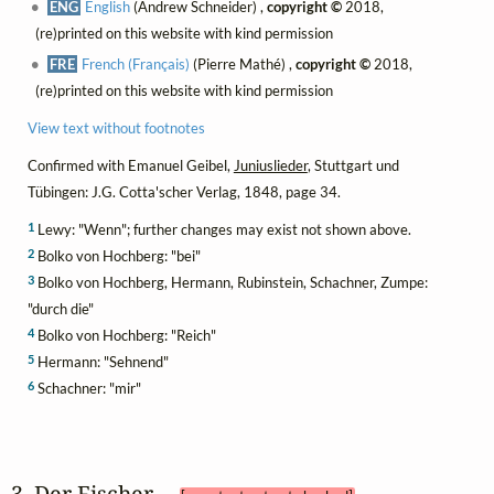
ENG
English
(Andrew Schneider) ,
copyright ©
2018,
(re)printed on this website with kind permission
FRE
French (Français)
(Pierre Mathé) ,
copyright ©
2018,
(re)printed on this website with kind permission
View text without footnotes
Confirmed with Emanuel Geibel,
Juniuslieder
, Stuttgart und
Tübingen: J.G. Cotta'scher Verlag, 1848, page 34.
1
Lewy: "Wenn"; further changes may exist not shown above.
2
Bolko von Hochberg: "bei"
3
Bolko von Hochberg, Hermann, Rubinstein, Schachner, Zumpe:
"durch die"
4
Bolko von Hochberg: "Reich"
5
Hermann: "Sehnend"
6
Schachner: "mir"
3. Der Fischer 