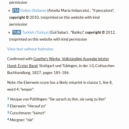
permission
ITA
Italian (Italiano)
(Amelia Maria Imbarrato) , "Il pescatore",
copyright ©
2010, (re)printed on this website with kind
permission
TUR
Turkish (Türkçe)
(Gül Sabar) , "Balıkçı",
copyright ©
2012,
(re)printed on this website with kind permission
View text without footnotes
Confirmed with
Goethe's Werke, Vollständige Ausgabe letzter
Hand, Erster Band
, Stuttgart und Tübingen, in der J.G.Cottaschen
Buchhandlung, 1827, pages 185-186.
Note: the Eberwein score has a likely misprint in stanza 1, line 8,
word 4: "empor".
1
Vesque von Püttlingen: "Sie sprach zu ihm, sie sang zu ihm"
2
Eberwein: "Herauf zu"
3
Curschmann: "kämst"
4
Mergner: "nie"