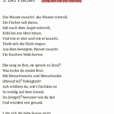
[sung text not yet checked]
Das Wasser rauscht', das Wasser schwoll,

Ein Fischer saß daran,

Sah nach dem Angel ruhevoll,

Kühl bis ans Herz hinan.

Und wie er sitzt und wie er lauscht,

Theilt sich die Fluth empor;

Aus dem bewegten Wasser rauscht

Ein feuchtes Weib hervor.

1
[Sie sang zu ihm, sie sprach zu ihm]
:

Was lockst du meine Brut

Mit Menschenwitz und Menschenlist

2
[Hinauf in]
 Todesgluth?

Ach wüßtest du, wie's Fischlein ist

So wohlig auf dem Grund,

3
Du [stiegst]
 herunter wie du bist

Und würdest erst gesund.

Labt sich die liebe Sonne nicht,
