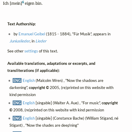
6
Ich [mein]
 eigen bin.
Text Authorship:
by
Emanuel Geibel
(1815 - 1884), "Für Musik", appears in
Juniuslieder
, in
Lieder
See other
settings
of this text.
Available translations, adaptations or excerpts, and
transliterations (if applicable):
ENG
English
(Malcolm Wren) , "Now the shadows are
darkening",
copyright ©
2005, (re)printed on this website with
kind permission
ENG
English
[singable] (Walter A. Aue) , "For music",
copyright
©
2008, (re)printed on this website with kind permission
ENG
English
[singable] (Constance Bache) (William Stigand, né
Stigant) , "Now the shades are deep'ning"