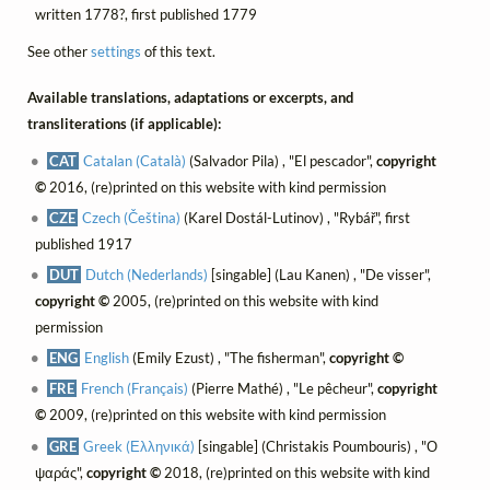
written 1778?, first published 1779
See other
settings
of this text.
Available translations, adaptations or excerpts, and
transliterations (if applicable):
CAT
Catalan (Català)
(Salvador Pila) , "El pescador",
copyright
©
2016, (re)printed on this website with kind permission
CZE
Czech (Čeština)
(Karel Dostál-Lutinov) , "Rybář", first
published 1917
DUT
Dutch (Nederlands)
[singable] (Lau Kanen) , "De visser",
copyright ©
2005, (re)printed on this website with kind
permission
ENG
English
(Emily Ezust) , "The fisherman",
copyright ©
FRE
French (Français)
(Pierre Mathé) , "Le pêcheur",
copyright
©
2009, (re)printed on this website with kind permission
GRE
Greek (Ελληνικά)
[singable] (Christakis Poumbouris) , "Ο
ψαράς",
copyright ©
2018, (re)printed on this website with kind