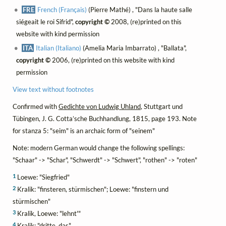
FRE
French (Français)
(Pierre Mathé) , "Dans la haute salle
siégeait le roi Sifrid",
copyright ©
2008, (re)printed on this
website with kind permission
ITA
Italian (Italiano)
(Amelia Maria Imbarrato) , "Ballata",
copyright ©
2006, (re)printed on this website with kind
permission
View text without footnotes
Confirmed with
Gedichte von Ludwig Uhland
, Stuttgart und
Tübingen, J. G. Cotta’sche Buchhandlung, 1815, page 193. Note
for stanza 5: "seim" is an archaic form of "seinem"
Note: modern German would change the following spellings:
"Schaar" -> "Schar", "Schwerdt" -> "Schwert", "rothen" -> "roten"
1
Loewe: "Siegfried"
2
Kralik: "finsteren, stürmischen"; Loewe: "finstern und
stürmischen"
3
Kralik, Loewe: "lehnt'"
4
Kralik: "dritte, das"