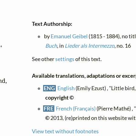
Text Authorship:
by
Emanuel Geibel
(1815 - 1884), no tit
,

Buch
, in
Lieder als Intermezzo
, no. 16
See other
settings
of this text.
Available translations, adaptations or excerp
d,

ENG
English
(Emily Ezust) , "Little bird
copyright ©
FRE
French (Français)
(Pierre Mathé) , "
©
2013, (re)printed on this website wi
View text without footnotes