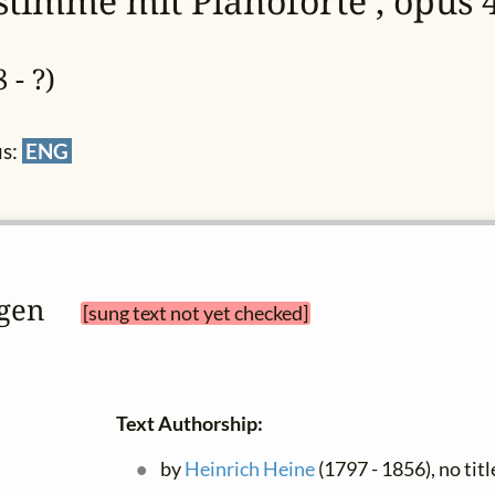
gstimme mit Pianoforte , opus 
 - ?)
us:
ENG
ingen 
[sung text not yet checked]
Text Authorship:
by
Heinrich Heine
(1797 - 1856), no titl