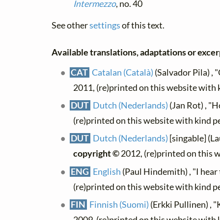
Intermezzo
, no. 40
See other
settings
of this text.
Available translations, adaptations or excerp
CAT
Catalan (Català)
(Salvador Pila) , 
2011, (re)printed on this website with
DUT
Dutch (Nederlands)
(Jan Rot) , "H
(re)printed on this website with kind 
DUT
Dutch (Nederlands)
[singable] (La
copyright ©
2012, (re)printed on this 
ENG
English
(Paul Hindemith) , "I hear
(re)printed on this website with kind 
FIN
Finnish (Suomi)
(Erkki Pullinen) , 
2009, (re)printed on this website with