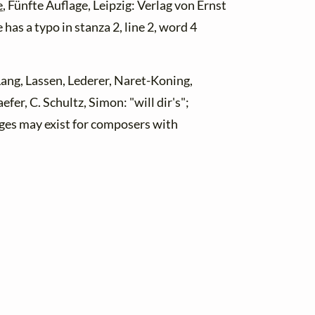
e
, Fünfte Auflage, Leipzig: Verlag von Ernst
 has a typo in stanza 2, line 2, word 4
Lang, Lassen, Lederer, Naret-Koning,
r, C. Schultz, Simon: "will dir's";
nges may exist for composers with