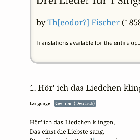
Drei Lieder für 1 Sin
by
Th[eodor?] Fischer
(1858
Translations available for the entire op
1. Hör' ich das Liedchen kl
Language:
German (Deutsch)
Hör' ich das Liedchen klingen,

Das einst die Liebste sang,

1