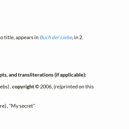
o title, appears in
Buch der Liebe
, in 2.
ts, and transliterations (if applicable):
ebs) ,
copyright ©
2006, (re)printed on this
e) , "My secret"