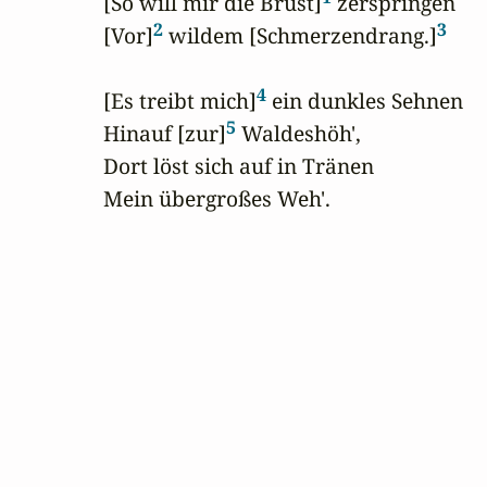
[So will mir die Brust]
 zerspringen

2
3
[Vor]
 wildem [Schmerzendrang.]
4
[Es treibt mich]
 ein dunkles Sehnen

5
Hinauf [zur]
 Waldeshöh',

Dort löst sich auf in Tränen

Mein übergroßes Weh'.