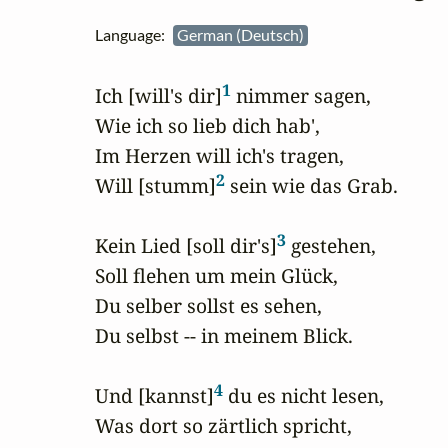
Language:
German (Deutsch)
1
Ich [will's dir]
 nimmer sagen,

Wie ich so lieb dich hab',

Im Herzen will ich's tragen,

2
Will [stumm]
 sein wie das Grab.

3
Kein Lied [soll dir's]
 gestehen,

Soll flehen um mein Glück,

Du selber sollst es sehen,

Du selbst -- in meinem Blick.

4
Und [kannst]
 du es nicht lesen,

Was dort so zärtlich spricht,
