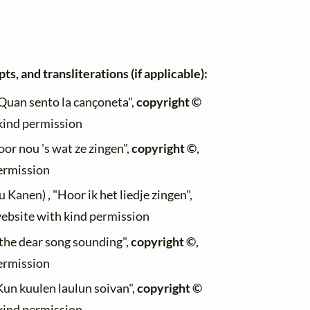
ts, and transliterations (if applicable):
"Quan sento la cançoneta",
copyright ©
 kind permission
oor nou 's wat ze zingen",
copyright ©
,
permission
u Kanen) , "Hoor ik het liedje zingen",
website with kind permission
 the dear song sounding",
copyright ©
,
permission
"Kun kuulen laulun soivan",
copyright ©
 kind permission