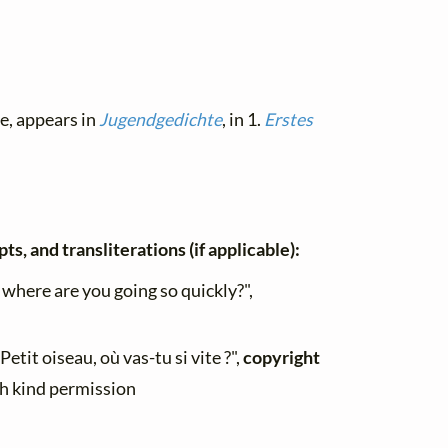
le, appears in
Jugendgedichte
, in 1.
Erstes
ts, and transliterations (if applicable):
, where are you going so quickly?",
Petit oiseau, où vas-tu si vite ?",
copyright
th kind permission