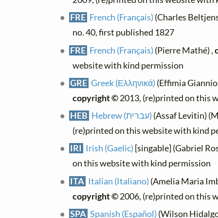
FRE
French (Français)
(Charles Beltjens)
no. 40, first published 1827
FRE
French (Français)
(Pierre Mathé) ,
website with kind permission
GRE
Greek (Ελληνικά)
(Effimia Giannio
copyright ©
2013, (re)printed on this 
HEB
Hebrew (עברית)
(Assaf Levitin) (M
(re)printed on this website with kind 
IRI
Irish (Gaelic)
[singable] (Gabriel Ro
on this website with kind permission
ITA
Italian (Italiano)
(Amelia Maria Imba
copyright ©
2006, (re)printed on this 
SPA
Spanish (Español)
(Wilson Hidalgo)