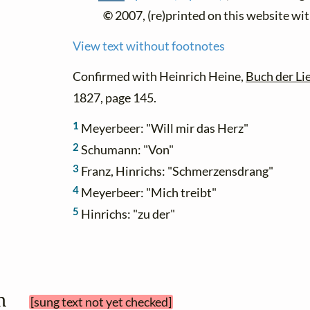
©
2007, (re)printed on this website wi
View text without footnotes
Confirmed with Heinrich Heine,
Buch der Li
1827, page 145.
1
Meyerbeer: "Will mir das Herz"
2
Schumann: "Von"
3
Franz, Hinrichs: "Schmerzensdrang"
4
Meyerbeer: "Mich treibt"
5
Hinrichs: "zu der"
en 
[sung text not yet checked]