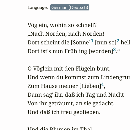
Language:
German (Deutsch)
Vöglein, wohin so schnell?

„Nach Norden, nach Norden!

1
2
Dort scheint die [Sonne]
 [nun so]
 hell
3
Dort ist's nun Frühling [worden]
.“

O Vöglein mit den Flügeln bunt,

Und wenn du kommst zum Lindengrun
4
Zum Hause meiner [Lieben]
,

Dann sag' ihr, daß ich Tag und Nacht

Von ihr geträumt, an sie gedacht,

Und daß ich treu geblieben.

Und die Blumen im Thal,
