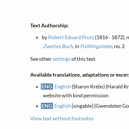
Text Authorship:
by
Robert Eduard Prutz
(1816 - 1872), n
Zweites Buch
, in
Frühlingsliebe
, no. 2
See other
settings
of this text.
Available translations, adaptations or excerp
ENG
English
(Sharon Krebs) (Harald Kr
website with kind permission
ENG
English
[singable] (Gwendolen Gor
View text without footnotes