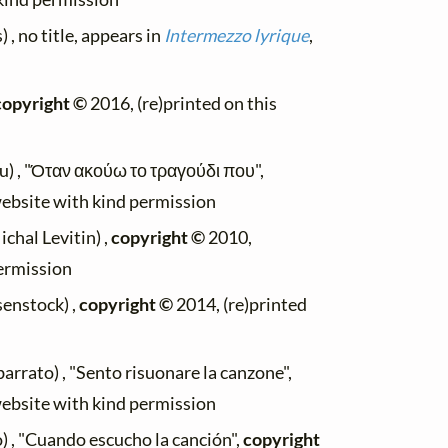
 , no title, appears in
Intermezzo lyrique
,
copyright ©
2016, (re)printed on this
u) , "Όταν ακούω το τραγούδι που",
website with kind permission
ichal Levitin) ,
copyright ©
2010,
permission
senstock) ,
copyright ©
2014, (re)printed
rrato) , "Sento risuonare la canzone",
website with kind permission
 , "Cuando escucho la canción",
copyright