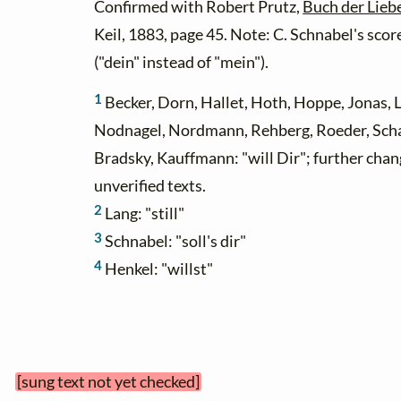
Confirmed with Robert Prutz,
Buch der Lieb
Keil, 1883, page 45. Note: C. Schnabel's score
("dein" instead of "mein").
1
Becker, Dorn, Hallet, Hoth, Hoppe, Jonas, 
Nodnagel, Nordmann, Rehberg, Roeder, Schaefe
Bradsky, Kauffmann: "will Dir"; further cha
unverified texts.
2
Lang: "still"
3
Schnabel: "soll's dir"
4
Henkel: "willst"
 
[sung text not yet checked]