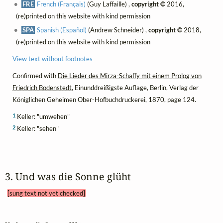
FRE
French (Français)
(Guy Laffaille) ,
copyright ©
2016,
(re)printed on this website with kind permission
SPA
Spanish (Español)
(Andrew Schneider) ,
copyright ©
2018,
(re)printed on this website with kind permission
View text without footnotes
Confirmed with
Die Lieder des Mirza-Schaffy mit einem Prolog von
Friedrich Bodenstedt
, Einunddreißigste Auflage, Berlin, Verlag der
Königlichen Geheimen Ober-Hofbuchdruckerei, 1870, page 124.
1
Keller: "umwehen"
2
Keller: "sehen"
3. Und was die Sonne glüht 
[sung text not yet checked]