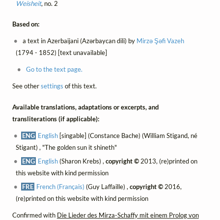
Weisheit
, no. 2
Based on:
a text in Azerbaijani (Azərbaycan dili) by
Mirzə Şəfi Vazeh
(1794 - 1852) [text unavailable]
Go to the text page.
See other
settings
of this text.
Available translations, adaptations or excerpts, and
transliterations (if applicable):
ENG
English
[singable] (Constance Bache) (William Stigand, né
Stigant) , "The golden sun it shineth"
ENG
English
(Sharon Krebs) ,
copyright ©
2013, (re)printed on
this website with kind permission
FRE
French (Français)
(Guy Laffaille) ,
copyright ©
2016,
(re)printed on this website with kind permission
Confirmed with
Die Lieder des Mirza-Schaffy mit einem Prolog von