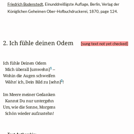
Friedrich Bodenstedt
, Einunddreißigste Auflage, Berlin, Verlag der
Königlichen Geheimen Ober-Hofbuchdruckerei, 1870, page 124.
2. Ich fühle deinen Odem 
[sung text not yet checked]
Ich fühle Deinen Odem

1
  Mich überall [umwehn]
 --

Wohin die Augen schweifen

2
  Wähn' ich, Dein Bild zu [sehn]
!

Im Meere meiner Gedanken

  Kannst Du nur untergehn

Um, wie die Sonne, Morgens

  Schön wieder aufzustehn!