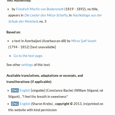
Text Authorship:
by
Friedrich Martin von Bodenstedt
(1819 - 1892), no title,
appears in
Die Lieder des Mirza-Schaffy
, in
Nachklänge aus der
Schule der Weisheit
, no. 3
Based on:
a text in Azerbaijani (Azərbaycan dili) by
Mirzə Şəfi Vazeh
(1794 - 1852) [text unavailable]
Go to the text page.
See other
settings
of this text.
Available translations, adaptations or excerpts, and
transliterations (if applicable):
ENG
English
[singable] (Constance Bache) (William Stigand, né
Stigant) , "I feel thy breath in sweetness"
ENG
English
(Sharon Krebs) ,
copyright ©
2013, (re)printed on
this website with kind permission