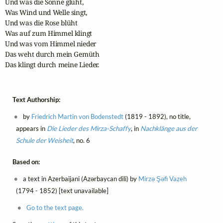
Und was die Sonne glüht,

Was Wind und Welle singt,

Und was die Rose blüht

Was auf zum Himmel klingt

Und was vom Himmel nieder

Das weht durch mein Gemüth

Das klingt durch meine Lieder.
Text Authorship:
by
Friedrich Martin von Bodenstedt
(1819 - 1892), no title,
appears in
Die Lieder des Mirza-Schaffy
, in
Nachklänge aus der
Schule der Weisheit
, no. 6
Based on:
a text in Azerbaijani (Azərbaycan dili) by
Mirzə Şəfi Vazeh
(1794 - 1852) [text unavailable]
Go to the text page.