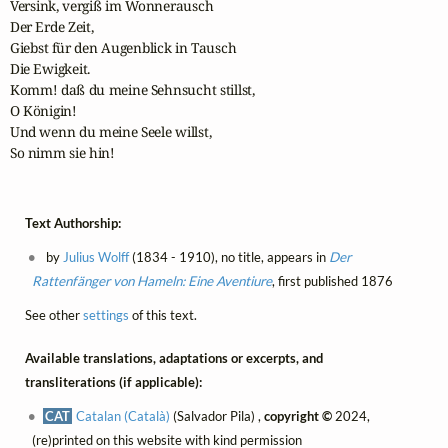
Versink, vergiß im Wonnerausch

Der Erde Zeit,

Giebst für den Augenblick in Tausch

Die Ewigkeit.

Komm! daß du meine Sehnsucht stillst,

O Königin!

Und wenn du meine Seele willst,

So nimm sie hin!
Text Authorship:
by
Julius Wolff
(1834 - 1910), no title, appears in
Der
Rattenfänger von Hameln: Eine Aventiure
, first published 1876
See other
settings
of this text.
Available translations, adaptations or excerpts, and
transliterations (if applicable):
CAT
Catalan (Català)
(Salvador Pila) ,
copyright ©
2024,
(re)printed on this website with kind permission