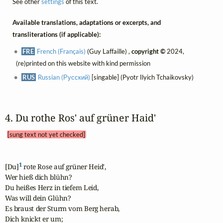
See other
settings
of this text.
Available translations, adaptations or excerpts, and
transliterations (if applicable):
FRE
French (Français)
(Guy Laffaille) ,
copyright ©
2024,
(re)printed on this website with kind permission
RUS
Russian (Русский)
[singable] (Pyotr Ilyich Tchaikovsky)
4. Du rothe Ros' auf grüner Haid' 
[sung text not yet checked]
1
[Du]
 rote Rose auf grüner Heid',

Wer hieß dich blühn?

Du heißes Herz in tiefem Leid,

Was will dein Glühn?

Es braust der Sturm vom Berg herab,

Dich knickt er um;
