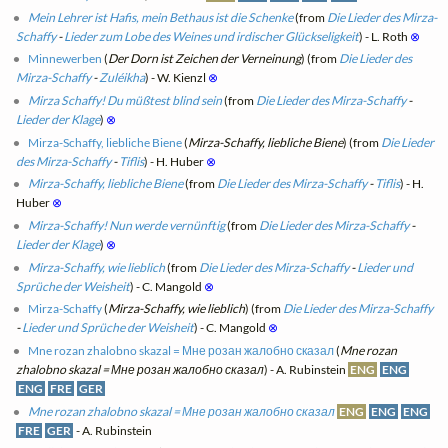
Mein Lehrer ist Hafis, mein Bethaus ist die Schenke
(from
Die Lieder des Mirza-
Schaffy
-
Lieder zum Lobe des Weines und irdischer Glückseligkeit
) - L. Roth
⊗
Minnewerben
(
Der Dorn ist Zeichen der Verneinung
) (from
Die Lieder des
Mirza-Schaffy
-
Zuléikha
) - W. Kienzl
⊗
Mirza Schaffy! Du müßtest blind sein
(from
Die Lieder des Mirza-Schaffy
-
Lieder der Klage
)
⊗
Mirza-Schaffy, liebliche Biene
(
Mirza-Schaffy, liebliche Biene
) (from
Die Lieder
des Mirza-Schaffy
-
Tiflis
) - H. Huber
⊗
Mirza-Schaffy, liebliche Biene
(from
Die Lieder des Mirza-Schaffy
-
Tiflis
) - H.
Huber
⊗
Mirza-Schaffy! Nun werde vernünftig
(from
Die Lieder des Mirza-Schaffy
-
Lieder der Klage
)
⊗
Mirza-Schaffy, wie lieblich
(from
Die Lieder des Mirza-Schaffy
-
Lieder und
Sprüche der Weisheit
) - C. Mangold
⊗
Mirza-Schaffy
(
Mirza-Schaffy, wie lieblich
) (from
Die Lieder des Mirza-Schaffy
-
Lieder und Sprüche der Weisheit
) - C. Mangold
⊗
Mne rozan zhalobno skazal = Мне розан жалобно сказал
(
Mne rozan
zhalobno skazal = Мне розан жалобно сказал
) - A. Rubinstein
ENG
ENG
ENG
FRE
GER
Mne rozan zhalobno skazal = Мне розан жалобно сказал
ENG
ENG
ENG
FRE
GER
- A. Rubinstein