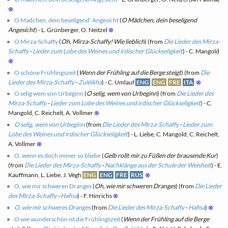
⊗
O Mädchen, dein beseligend' Angesicht
(
O Mädchen, dein beseligend
Angesicht
) - L. Grünberger, O. Neitzel
⊗
O Mirza-Schaffy
(
Oh, Mirza-Schaffy! Wie lieblich
) (from
Die Lieder des Mirza-
Schaffy
-
Lieder zum Lobe des Weines und irdischer Glückseligkeit
) - C. Mangold
⊗
O schöne Frühlingszeit
(
Wenn der Frühling auf die Berge steigt
) (from
Die
Lieder des Mirza-Schaffy
-
Zuléikha
) - C. Umlauf
ENG
ENG
FRE
ITA
⊗
O selig wem von Urbeginn
(
O selig, wem von Urbeginn
) (from
Die Lieder des
Mirza-Schaffy
-
Lieder zum Lobe des Weines und irdischer Glückseligkeit
) - C.
Mangold, C. Reichelt, A. Vollmer
⊗
O selig, wem von Urbeginn
(from
Die Lieder des Mirza-Schaffy
-
Lieder zum
Lobe des Weines und irdischer Glückseligkeit
) - L. Liebe, C. Mangold, C. Reichelt,
A. Vollmer
⊗
O, wenn es doch immer so bliebe
(
Gelb rollt mir zu Füßen der brausende Kur
)
(from
Die Lieder des Mirza-Schaffy
-
Nachklänge aus der Schule der Weisheit
) - E.
Kauffmann, L. Liebe, J. Végh
ENG
ENG
FRE
RUS
⊗
O, wie mir schweren Dranges
(
Oh, wie mir schweren Dranges
) (from
Die Lieder
des Mirza-Schaffy
-
Hafisa
) - F. Hinrichs
⊗
O, wie mir schweres Dranges
(from
Die Lieder des Mirza-Schaffy
-
Hafisa
)
⊗
O wie wunderschön ist die Frühlingszeit
(
Wenn der Frühling auf die Berge