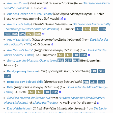
Aus dem Orient
(
Kind, was tust du so erschrocken
) (from
Die Lieder des Mirza-
Schaffy
-
Zuléikha
) - F. Kücken
⊗
Aus den Liedern des Mirza-Schaffy
(
Die Vöglein haben gesungen
) - T. Kahle
(Text: Anonymous after Mirzə Şəfi Vazeh)
[x]
⊗
Aus Mirza Schaffy
(
Ich fühle Deinen Odem
) (from
Die Lieder des Mirza-Schaffy
-
Nachklänge aus der Schule der Weisheit
) - E. Taubert
ENG
ENG
ENG
ENG
FRE
RUS
SPA
SWE
RUS
⊗
Aus Mirza-Schaffy
(
Nach einem hohen Ziele streben wir
) (from
Die Lieder des
Mirza-Schaffy
-
Tiflis
) - C. Grädener
⊗
Aus "Mirza Schaffy"
(
Neig' schöne Knospe, dich zu mir
) (from
Die Lieder des
Mirza-Schaffy
-
Hafisa
) - M. Hauptmann
ENG
ENG
FRE
RUS
⊗
Bend, opening blossom, O bend to me
FRE
GER
RUS
(
Bend, opening
blossom
) -
Bend, opening blossom
(
Bend, opening blossom, O bend to me
)
FRE
GER
RUS
Be not so coy, beloved child
(
Be not so coy, beloved child
)
FRE
GER
RUS
Bitte
(
Neig' schöne Knospe, dich zu mir
) (from
Die Lieder des Mirza-Schaffy
-
Hafisa
) - A. Kleffel
ENG
ENG
FRE
RUS
⊗
Blick' ich zu euch, ihr Sterne, auf
(from
Aus dem nachlasse Mirza Schaffy's:
Neues Liederbuch
- 6.
Lieder des Trostes
) - A. Wallnöfer (An die Sterne)
⊗
Das Weisheitsbuch
(
Trinkt Wein! Das ist mein alter Spruch
) (from
Die Lieder