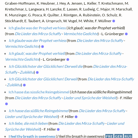
Graben-Hoffmann, K. Heubner, J. Hey, A. Jensen, L. Keller, T. Kretschmann, M.
Kretschmar, L. Langwara, H. Lanzke, E. Lassen, R. Ludwig, C. Major, H. Marschall,
K. Munzinger, G. Posca, R. Quilter, J. Röntgen, A. Rubinstein, O. Schulz, R.
Stöckhardt, E. Taubert, A. Urspruch, W. Vogel, M. White, F. Wüllner
⊗
Ich glaube was der Prophet verhiess
(
Ich glaub', was der Prophet verhieß
)
(from
Die Lieder des Mirza-Schaffy
-
Vermischte Gedichte
) - L. Grünberger
⊗
Ich glaube was der Prophet verhiess
(from
Die Lieder des Mirza-Schaffy
-
Vermischte Gedichte
)
⊗
Ich glaub', was der Prophet verhieß
(from
Die Lieder des Mirza-Schaffy
-
Vermischte Gedichte
) - L. Grünberger
⊗
Ich Glücklichster der Glücklichen! Derweil die
(from
Die Lieder des Mirza-
Schaffy
-
Zuléikha
)
⊗
Ich Glücklichster der Glücklichen! Derweil
(from
Die Lieder des Mirza-Schaffy
-
Zuléikha
)
⊗
Ich hasse das süssliche Reimgebimmel
(
Ich hasse das süßliche Reimgebimmel
)
(from
Die Lieder des Mirza-Schaffy
-
Lieder und Sprüche der Weisheit
) - F. Hiller
⊗
Ich hasse das süßliche Reimgebimmel
(from
Die Lieder des Mirza-Schaffy
-
Lieder und Sprüche der Weisheit
) - F. Hiller
⊗
Ich liebe, die mich lieben
(from
Die Lieder des Mirza-Schaffy
-
Lieder und
Sprüche der Weisheit
) - F. Hiller
⊗
I feel thy breath in sweetness
(
I feel thy breath in sweetness
)
FRE
GER
RUS