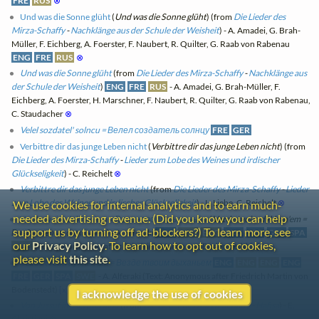
FRE
RUS
⊗
Und was die Sonne glüht
(
Und was die Sonne glüht
) (from
Die Lieder des
Mirza-Schaffy
-
Nachklänge aus der Schule der Weisheit
) - A. Amadei, G. Brah-
Müller, F. Eichberg, A. Foerster, F. Naubert, R. Quilter, G. Raab von Rabenau
ENG
FRE
RUS
⊗
Und was die Sonne glüht
(from
Die Lieder des Mirza-Schaffy
-
Nachklänge aus
der Schule der Weisheit
)
ENG
FRE
RUS
- A. Amadei, G. Brah-Müller, F.
Eichberg, A. Foerster, H. Marschner, F. Naubert, R. Quilter, G. Raab von Rabenau,
C. Staudacher
⊗
Velel sozdatel' solncu = Велел создатель солнцу
FRE
GER
Verbittre dir das junge Leben nicht
(
Verbittre dir das junge Leben nicht
) (from
Die Lieder des Mirza-Schaffy
-
Lieder zum Lobe des Weines und irdischer
Glückseligkeit
) - C. Reichelt
⊗
Verbittre dir das junge Leben nicht
(from
Die Lieder des Mirza-Schaffy
-
Lieder
zum Lobe des Weines und irdischer Glückseligkeit
) - L. Liebe, C. Reichelt
⊗
We use cookies for internal analytics and to earn much-
needed advertising revenue. (Did you know you can help
Vezde tvoim dykhan'em = Везде твоим дыханьем
(
Vezde tvoim dykhan'em =
support us by turning off ad-blockers?) To learn more, see
Везде твоим дыханьем
) - A. Alferaki
ENG
ENG
ENG
ENG
FRE
GER
SPA
our
Privacy Policy
. To learn how to opt out of cookies,
SWE
(Text: Anonymous after Friedrich Martin von Bodenstedt)
[x]
please visit
this site
.
Vezde tvoim dykhan'em = Везде твоим дыханьем
ENG
ENG
ENG
ENG
FRE
GER
SPA
SWE
- A. Alferaki (Text: Anonymous after Friedrich Martin von
Bodenstedt)
[x]
I acknowledge the use of cookies
Von Jussuf im Ägypterland
(from
Die Lieder des Mirza-Schaffy
-
Hafisa
) - E.
Christiani
⊗