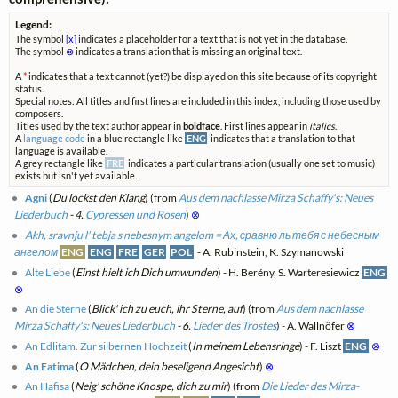
Legend:
The symbol
[x]
indicates a placeholder for a text that is not yet in the database.
The symbol
⊗
indicates a translation that is missing an original text.
A
*
indicates that a text cannot (yet?) be displayed on this site because of its copyright
status.
Special notes: All titles and first lines are included in this index, including those used by
composers.
Titles used by the text author appear in
boldface
. First lines appear in
italics
.
A
language code
in a blue rectangle like
ENG
indicates that a translation to that
language is available.
A grey rectangle like
FRE
indicates a particular translation (usually one set to music)
exists but isn't yet available.
Agni
(
Du lockst den Klang
) (from
Aus dem nachlasse Mirza Schaffy's: Neues
Liederbuch
- 4.
Cypressen und Rosen
)
⊗
Akh, sravnju l' tebja s nebesnym angelom = Ах, сравню ль тебя с небесным
ангелом
ENG
ENG
FRE
GER
POL
- A. Rubinstein, K. Szymanowski
Alte Liebe
(
Einst hielt ich Dich umwunden
) - H. Berény, S. Warteresiewicz
ENG
⊗
An die Sterne
(
Blick' ich zu euch, ihr Sterne, auf
) (from
Aus dem nachlasse
Mirza Schaffy's: Neues Liederbuch
- 6.
Lieder des Trostes
) - A. Wallnöfer
⊗
An Edlitam. Zur silbernen Hochzeit
(
In meinem Lebensringe
) - F. Liszt
ENG
⊗
An Fatima
(
O Mädchen, dein beseligend Angesicht
)
⊗
An Hafisa
(
Neig' schöne Knospe, dich zu mir
) (from
Die Lieder des Mirza-