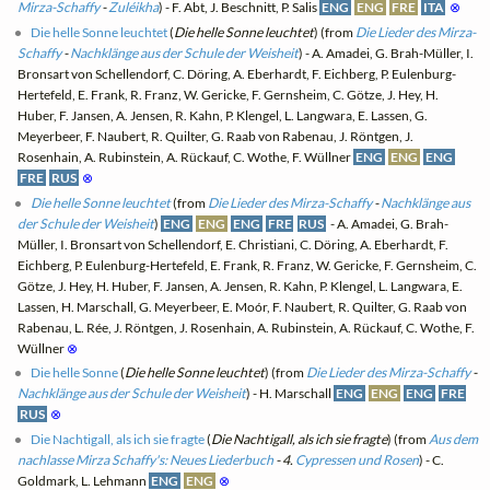
Mirza-Schaffy
-
Zuléikha
) - F. Abt, J. Beschnitt, P. Salis
ENG
ENG
FRE
ITA
⊗
Die helle Sonne leuchtet
(
Die helle Sonne leuchtet
) (from
Die Lieder des Mirza-
Schaffy
-
Nachklänge aus der Schule der Weisheit
) - A. Amadei, G. Brah-Müller, I.
Bronsart von Schellendorf, C. Döring, A. Eberhardt, F. Eichberg, P. Eulenburg-
Hertefeld, E. Frank, R. Franz, W. Gericke, F. Gernsheim, C. Götze, J. Hey, H.
Huber, F. Jansen, A. Jensen, R. Kahn, P. Klengel, L. Langwara, E. Lassen, G.
Meyerbeer, F. Naubert, R. Quilter, G. Raab von Rabenau, J. Röntgen, J.
Rosenhain, A. Rubinstein, A. Rückauf, C. Wothe, F. Wüllner
ENG
ENG
ENG
FRE
RUS
⊗
Die helle Sonne leuchtet
(from
Die Lieder des Mirza-Schaffy
-
Nachklänge aus
der Schule der Weisheit
)
ENG
ENG
ENG
FRE
RUS
- A. Amadei, G. Brah-
Müller, I. Bronsart von Schellendorf, E. Christiani, C. Döring, A. Eberhardt, F.
Eichberg, P. Eulenburg-Hertefeld, E. Frank, R. Franz, W. Gericke, F. Gernsheim, C.
Götze, J. Hey, H. Huber, F. Jansen, A. Jensen, R. Kahn, P. Klengel, L. Langwara, E.
Lassen, H. Marschall, G. Meyerbeer, E. Moór, F. Naubert, R. Quilter, G. Raab von
Rabenau, L. Rée, J. Röntgen, J. Rosenhain, A. Rubinstein, A. Rückauf, C. Wothe, F.
Wüllner
⊗
Die helle Sonne
(
Die helle Sonne leuchtet
) (from
Die Lieder des Mirza-Schaffy
-
Nachklänge aus der Schule der Weisheit
) - H. Marschall
ENG
ENG
ENG
FRE
RUS
⊗
Die Nachtigall, als ich sie fragte
(
Die Nachtigall, als ich sie fragte
) (from
Aus dem
nachlasse Mirza Schaffy's: Neues Liederbuch
- 4.
Cypressen und Rosen
) - C.
Goldmark, L. Lehmann
ENG
ENG
⊗