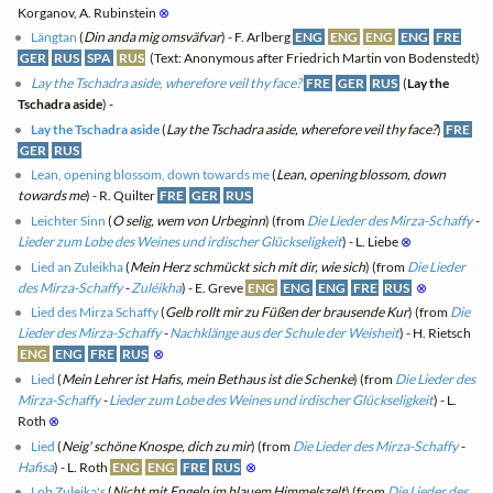
Korganov, A. Rubinstein
⊗
Längtan
(
Din anda mig omsväfvar
) - F. Arlberg
ENG
ENG
ENG
ENG
FRE
GER
RUS
SPA
RUS
(Text: Anonymous after Friedrich Martin von Bodenstedt)
Lay the Tschadra aside, wherefore veil thy face?
FRE
GER
RUS
(
Lay the
Tschadra aside
) -
Lay the Tschadra aside
(
Lay the Tschadra aside, wherefore veil thy face?
)
FRE
GER
RUS
Lean, opening blossom, down towards me
(
Lean, opening blossom, down
towards me
) - R. Quilter
FRE
GER
RUS
Leichter Sinn
(
O selig, wem von Urbeginn
) (from
Die Lieder des Mirza-Schaffy
-
Lieder zum Lobe des Weines und irdischer Glückseligkeit
) - L. Liebe
⊗
Lied an Zuleikha
(
Mein Herz schmückt sich mit dir, wie sich
) (from
Die Lieder
des Mirza-Schaffy
-
Zuléikha
) - E. Greve
ENG
ENG
ENG
FRE
RUS
⊗
Lied des Mirza Schaffy
(
Gelb rollt mir zu Füßen der brausende Kur
) (from
Die
Lieder des Mirza-Schaffy
-
Nachklänge aus der Schule der Weisheit
) - H. Rietsch
ENG
ENG
FRE
RUS
⊗
Lied
(
Mein Lehrer ist Hafis, mein Bethaus ist die Schenke
) (from
Die Lieder des
Mirza-Schaffy
-
Lieder zum Lobe des Weines und irdischer Glückseligkeit
) - L.
Roth
⊗
Lied
(
Neig' schöne Knospe, dich zu mir
) (from
Die Lieder des Mirza-Schaffy
-
Hafisa
) - L. Roth
ENG
ENG
FRE
RUS
⊗
Lob Zuleika's
(
Nicht mit Engeln im blauem Himmelszelt
) (from
Die Lieder des