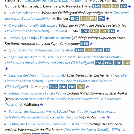
steigt
) (from
Die Lieder des Mirza-Schaffy
-
Zuléikha
) - F. Abt, H. Fahrbach, F.
Gumbert, M. d'Israeli, E. Löwenberg, K. Reinecke, F. Ries
ENG
ENG
FRE
ITA
⊗
O wie wunderschön
(
Wenn der Frühling auf die Berge steigt
) (from
Die Lieder
des Mirza-Schaffy
-
Zuléikha
) - A. Bungert
ENG
ENG
FRE
ITA
⊗
O wunderschöne Frühlingszeit
(
Wenn der Frühling auf die Berge steigt
) (from
Die Lieder des Mirza-Schaffy
-
Zuléikha
) - F. Mair
ENG
ENG
FRE
ITA
⊗
Persidskaja pesnja = Персидская песня
(
Klubitsja volnoju kipucheju Kur =
Клубится волною кипучею Кур
) - G. Korganov
GER
⊗
Quand l'air chaud s'élève aux monts altiers
ENG
ENG
GER
ITA
Sagt, was die Welt im Tausch uns gibt
(from
Die Lieder des Mirza-Schaffy
-
Lieder zum Lobe des Weines und irdischer Glückseligkeit
)
ENG
ENG
FRE
RUS
⊗
Sagt, was die Welt im Tausch uns giebt
(
Die Weise guter Zecher ist
) (from
Die
Lieder des Mirza-Schaffy
-
Lieder zum Lobe des Weines und irdischer
Glückseligkeit
) - C. Mangold
ENG
ENG
FRE
RUS
⊗
Scheuch' des Kummers finstre Wolke
(
Scheuch' des Kummers finstre Wolke
)
(from
Aus dem nachlasse Mirza Schaffy's: Neues Liederbuch
- 6.
Lieder des
Trostes
) - A. Wallnöfer
⊗
Scheuch' des Kummers finstre Wolke
(from
Aus dem nachlasse Mirza
Schaffy's: Neues Liederbuch
- 6.
Lieder des Trostes
) - A. Wallnöfer
⊗
Schlag' die Tschadra zurück! Was verhüllst du dich?
(
Schlag' die Tschadra
zurück! Was verhüllst du dich?
) (from
Die Lieder des Mirza-Schaffy
-
Tiflis
) - A.