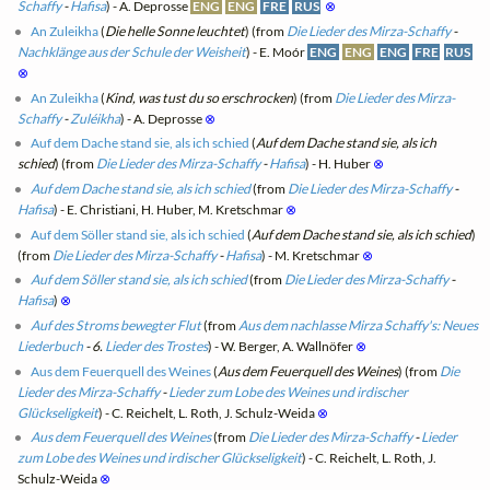
Schaffy
-
Hafisa
) - A. Deprosse
ENG
ENG
FRE
RUS
⊗
An Zuleikha
(
Die helle Sonne leuchtet
) (from
Die Lieder des Mirza-Schaffy
-
Nachklänge aus der Schule der Weisheit
) - E. Moór
ENG
ENG
ENG
FRE
RUS
⊗
An Zuleikha
(
Kind, was tust du so erschrocken
) (from
Die Lieder des Mirza-
Schaffy
-
Zuléikha
) - A. Deprosse
⊗
Auf dem Dache stand sie, als ich schied
(
Auf dem Dache stand sie, als ich
schied
) (from
Die Lieder des Mirza-Schaffy
-
Hafisa
) - H. Huber
⊗
Auf dem Dache stand sie, als ich schied
(from
Die Lieder des Mirza-Schaffy
-
Hafisa
) - E. Christiani, H. Huber, M. Kretschmar
⊗
Auf dem Söller stand sie, als ich schied
(
Auf dem Dache stand sie, als ich schied
)
(from
Die Lieder des Mirza-Schaffy
-
Hafisa
) - M. Kretschmar
⊗
Auf dem Söller stand sie, als ich schied
(from
Die Lieder des Mirza-Schaffy
-
Hafisa
)
⊗
Auf des Stroms bewegter Flut
(from
Aus dem nachlasse Mirza Schaffy's: Neues
Liederbuch
- 6.
Lieder des Trostes
) - W. Berger, A. Wallnöfer
⊗
Aus dem Feuerquell des Weines
(
Aus dem Feuerquell des Weines
) (from
Die
Lieder des Mirza-Schaffy
-
Lieder zum Lobe des Weines und irdischer
Glückseligkeit
) - C. Reichelt, L. Roth, J. Schulz-Weida
⊗
Aus dem Feuerquell des Weines
(from
Die Lieder des Mirza-Schaffy
-
Lieder
zum Lobe des Weines und irdischer Glückseligkeit
) - C. Reichelt, L. Roth, J.
Schulz-Weida
⊗