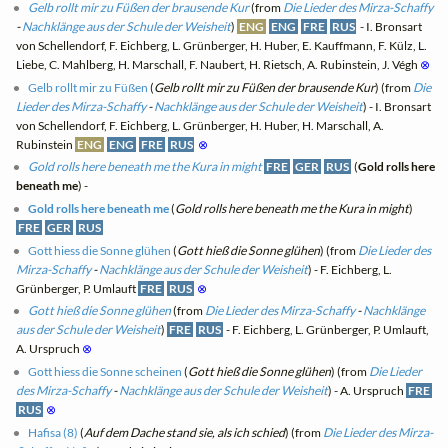
Gelb rollt mir zu Füßen der brausende Kur
(from
Die Lieder des Mirza-Schaffy
-
Nachklänge aus der Schule der Weisheit
)
ENG
ENG
FRE
RUS
- I. Bronsart
von Schellendorf, F. Eichberg, L. Grünberger, H. Huber, E. Kauffmann, F. Külz, L.
Liebe, C. Mahlberg, H. Marschall, F. Naubert, H. Rietsch, A. Rubinstein, J. Végh
⊗
Gelb rollt mir zu Füßen
(
Gelb rollt mir zu Füßen der brausende Kur
) (from
Die
Lieder des Mirza-Schaffy
-
Nachklänge aus der Schule der Weisheit
) - I. Bronsart
von Schellendorf, F. Eichberg, L. Grünberger, H. Huber, H. Marschall, A.
Rubinstein
ENG
ENG
FRE
RUS
⊗
Gold rolls here beneath me the Kura in might
FRE
GER
RUS
(
Gold rolls here
beneath me
) -
Gold rolls here beneath me
(
Gold rolls here beneath me the Kura in might
)
FRE
GER
RUS
Gott hiess die Sonne glühen
(
Gott hieß die Sonne glühen
) (from
Die Lieder des
Mirza-Schaffy
-
Nachklänge aus der Schule der Weisheit
) - F. Eichberg, L.
Grünberger, P. Umlauft
FRE
RUS
⊗
Gott hieß die Sonne glühen
(from
Die Lieder des Mirza-Schaffy
-
Nachklänge
aus der Schule der Weisheit
)
FRE
RUS
- F. Eichberg, L. Grünberger, P. Umlauft,
A. Urspruch
⊗
Gott hiess die Sonne scheinen
(
Gott hieß die Sonne glühen
) (from
Die Lieder
des Mirza-Schaffy
-
Nachklänge aus der Schule der Weisheit
) - A. Urspruch
FRE
RUS
⊗
Hafisa (8)
(
Auf dem Dache stand sie, als ich schied
) (from
Die Lieder des Mirza-