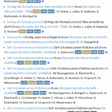
Rubinstein
ENG
FRE
RUS
⊗
Schlag' die Tschadra zurück! Was verhüllst du dich?
(from
Die Lieder des
Mirza-Schaffy
-
Tiflis
)
ENG
FRE
RUS
- H. Huber, L. Liebe, R. Radecke, A.
Rubinstein, A. Rückauf
⊗
Schlag' die Tschadra zurück
(
Schlag' die Tschadra zurück! Was verhüllst du
dich?
) (from
Die Lieder des Mirza-Schaffy
-
Tiflis
) - H. Huber, L. Liebe, R. Radecke,
A. Rückauf
ENG
FRE
RUS
⊗
Schlusschor
(
O selig, wem von Urbeginn
) (from
Die Lieder des Mirza-Schaffy
-
Lieder zum Lobe des Weines und irdischer Glückseligkeit
) - C. Mangold
⊗
Seh' ich deine kleinen Händchen an
(
Seh' ich deine zarten Füßchen an
) (from
Die Lieder des Mirza-Schaffy
-
Zuléikha
) - L. Damrosch
CAT
ENG
FRE
RUS
⊗
Seh' ich deine kleinen Händchen an
(from
Die Lieder des Mirza-Schaffy
-
Zuléikha
)
CAT
ENG
FRE
RUS
⊗
Seh' ich deine zarten Füßchen an
(
Seh' ich deine zarten Füßchen an
) (from
Die
Lieder des Mirza-Schaffy
-
Zuléikha
) - W. Baumgartner, A. Eberhardt, L.
Grünberger, H. Huber, C. Hürse, A. Rubinstein, H. Sommer, A. Urspruch, M.
Weyermann
CAT
ENG
FRE
RUS
⊗
Seh' ich deine zarten Füßchen an
(from
Die Lieder des Mirza-Schaffy
-
Zuléikha
)
CAT
ENG
FRE
RUS
- W. Baumgartner, A. Bungert, L. Damrosch, A.
Eberhardt, L. Grünberger, H. Huber, C. Hürse, L. Liebe, H. Marschner, A.
Rubinstein, H. Sommer, A. Urspruch, M. Weyermann
⊗
Seh' ich deine zarten Füsschen
(
Seh' ich deine zarten Füßchen an
) (from
Die