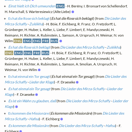
Einst hielt ich Dich umwunden
ENG
- H. Berény, I. Bronsart von Schellendorf,
H. Marschall, S. Warteresiewicz (Alte Liebe)
⊗
Es hat die Rose sich beklagt
(
Es hat die Rose sich beklagt
) (from
Die Lieder des
Mirza-Schaffy
-
Zuléikha
) - H. Böie, F. Eichberg, R. Franz, O. Fretzdorff, L.
Grünberger, H. Huber, L. Keller, L. Liebe, F. Limbert, E. Mandyczewski, H.
Reimann, H. Richter, A. Rubinstein, L. Samson, A. Urspruch, H. Weimar, N. von
Wilm
ENG
ENG
ENG
FRE
RUS
⊗
Es hat die Rose sich beklagt
(from
Die Lieder des Mirza-Schaffy
-
Zuléikha
)
ENG
ENG
ENG
FRE
RUS
- H. Böie, F. Eichberg, R. Franz, O. Fretzdorff, L.
Grünberger, H. Huber, L. Keller, L. Liebe, F. Limbert, E. Mandyczewski, H.
Reimann, H. Richter, A. Rubinstein, L. Samson, A. Smolian, A. Urspruch, H.
Weimar, N. von Wilm
⊗
Es hat einmal ein Tor gesagt
(
Es hat einmal ein Tor gesagt
) (from
Die Lieder des
Mirza-Schaffy
-
Lieder der Klage
) - F. Draeseke
⊗
Es hat einmal ein Tor gesagt
(from
Die Lieder des Mirza-Schaffy
-
Lieder der
Klage
) - F. Draeseke
⊗
Es ist ein Wahn zu glauben, daß
(from
Die Lieder des Mirza-Schaffy
-
Lieder der
Klage
)
⊗
Es kommen die Missionäre
(
Es kommen die Missionäre
) (from
Die Lieder des
Mirza-Schaffy
-
Hafisa
) - F. Eichberg
⊗
Es kommen die Missionäre
(from
Die Lieder des Mirza-Schaffy
-
Hafisa
) - F.
Eichberg
⊗