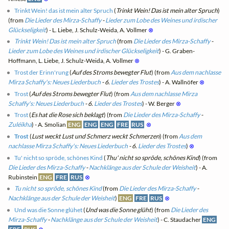
Trinkt Wein! das ist mein alter Spruch
(
Trinkt Wein! Das ist mein alter Spruch
)
(from
Die Lieder des Mirza-Schaffy
-
Lieder zum Lobe des Weines und irdischer
Glückseligkeit
) - L. Liebe, J. Schulz-Weida, A. Vollmer
⊗
Trinkt Wein! Das ist mein alter Spruch
(from
Die Lieder des Mirza-Schaffy
-
Lieder zum Lobe des Weines und irdischer Glückseligkeit
) - G. Graben-
Hoffmann, L. Liebe, J. Schulz-Weida, A. Vollmer
⊗
Trost der Erinn'rung
(
Auf des Stroms bewegter Flut
) (from
Aus dem nachlasse
Mirza Schaffy's: Neues Liederbuch
- 6.
Lieder des Trostes
) - A. Wallnöfer
⊗
Trost
(
Auf des Stroms bewegter Flut
) (from
Aus dem nachlasse Mirza
Schaffy's: Neues Liederbuch
- 6.
Lieder des Trostes
) - W. Berger
⊗
Trost
(
Es hat die Rose sich beklagt
) (from
Die Lieder des Mirza-Schaffy
-
Zuléikha
) - A. Smolian
ENG
ENG
ENG
FRE
RUS
⊗
Trost
(
Lust weckt Lust und Schmerz weckt Schmerzen
) (from
Aus dem
nachlasse Mirza Schaffy's: Neues Liederbuch
- 6.
Lieder des Trostes
)
⊗
Tu' nicht so spröde, schönes Kind
(
Thu' nicht so spröde, schönes Kind
) (from
Die Lieder des Mirza-Schaffy
-
Nachklänge aus der Schule der Weisheit
) - A.
Rubinstein
ENG
FRE
RUS
⊗
Tu nicht so spröde, schönes Kind
(from
Die Lieder des Mirza-Schaffy
-
Nachklänge aus der Schule der Weisheit
)
ENG
FRE
RUS
⊗
Und was die Sonne glühet
(
Und was die Sonne glüht
) (from
Die Lieder des
Mirza-Schaffy
-
Nachklänge aus der Schule der Weisheit
) - C. Staudacher
ENG