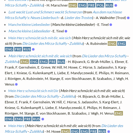
Mirza-Schaffy
-
Zuléikha
) - H. Marschner
ENG
ENG
FRE
POL
RUS
⊗
Lust weckt Lust und Schmerz weckt Schmerzen
(from
Aus dem nachlasse
Mirza Schaffy's: Neues Liederbuch
- 6.
Lieder des Trostes
) - A. Wallnöfer (Trost)
⊗
Manche kleine Liebeslieder
(
Manche kleine Liebeslieder
) - E. Tinel
⊗
Manche kleine Liebeslieder
- E. Tinel
⊗
Mein Herz schmückt sich mit dir, wie sich
(
Mein Herz schmückt sich mit dir, wie
sich
) (from
Die Lieder des Mirza-Schaffy
-
Zuléikha
) - A. Rubinstein
ENG
ENG
ENG
FRE
RUS
⊗
Mein Herz schmückt sich mit dir, wie sich
(from
Die Lieder des Mirza-Schaffy
-
Zuléikha
)
ENG
ENG
ENG
FRE
RUS
- H. Bijvanck, G. Brah-Müller, L. Ebner, E.
Frank, F. Gernsheim, E. Greve, W. Hill, M. Howe, C. Hürse, S. Jadassohn, S. Karg-
Elert, J. Kniese, G. Kulenkampff, L. Liebe, E. Mandyczewski, E. Philips, H. Reimann,
J. Röntgen, A. Rubinstein, M. Stange, E. von Stockhausen, B. Szabados, J. Végh, H.
Venus
⊗
Mein Herz schmückt sich mit Dir
(
Mein Herz schmückt sich mit dir, wie sich
)
(from
Die Lieder des Mirza-Schaffy
-
Zuléikha
) - H. Bijvanck, G. Brah-Müller, L.
Ebner, E. Frank, F. Gernsheim, W. Hill, C. Hürse, S. Jadassohn, S. Karg-Elert, J.
Kniese, G. Kulenkampff, L. Liebe, E. Mandyczewski, E. Philips, H. Reimann, J.
Röntgen, M. Stange, E. von Stockhausen, B. Szabados, J. Végh, H. Venus
ENG
ENG
ENG
FRE
RUS
⊗
Mein Herz
(
Mein Herz schmückt sich mit dir, wie sich
) (from
Die Lieder des
Mirza-Schaffy
-
Zuléikha
) - M. Howe
ENG
ENG
ENG
FRE
RUS
⊗