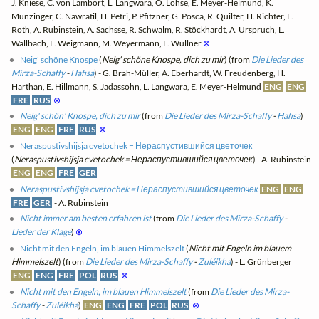
J. Kniese, C. von Lambort, L. Langwara, O. Lohse, E. Meyer-Helmund, K.
Munzinger, C. Nawratil, H. Petri, P. Pfitzner, G. Posca, R. Quilter, H. Richter, L.
Roth, A. Rubinstein, A. Sachsse, R. Schwalm, R. Stöckhardt, A. Urspruch, L.
Wallbach, F. Weigmann, M. Weyermann, F. Wüllner
⊗
Neig' schöne Knospe
(
Neig' schöne Knospe, dich zu mir
) (from
Die Lieder des
Mirza-Schaffy
-
Hafisa
) - G. Brah-Müller, A. Eberhardt, W. Freudenberg, H.
Harthan, E. Hillmann, S. Jadassohn, L. Langwara, E. Meyer-Helmund
ENG
ENG
FRE
RUS
⊗
Neig' schön' Knospe, dich zu mir
(from
Die Lieder des Mirza-Schaffy
-
Hafisa
)
ENG
ENG
FRE
RUS
⊗
Neraspustivshijsja cvetochek = Нераспустившийся цветочек
(
Neraspustivshijsja cvetochek = Нераспустившийся цветочек
) - A. Rubinstein
ENG
ENG
FRE
GER
Neraspustivshijsja cvetochek = Нераспустившийся цветочек
ENG
ENG
FRE
GER
- A. Rubinstein
Nicht immer am besten erfahren ist
(from
Die Lieder des Mirza-Schaffy
-
Lieder der Klage
)
⊗
Nicht mit den Engeln, im blauen Himmelszelt
(
Nicht mit Engeln im blauem
Himmelszelt
) (from
Die Lieder des Mirza-Schaffy
-
Zuléikha
) - L. Grünberger
ENG
ENG
FRE
POL
RUS
⊗
Nicht mit den Engeln, im blauen Himmelszelt
(from
Die Lieder des Mirza-
Schaffy
-
Zuléikha
)
ENG
ENG
FRE
POL
RUS
⊗