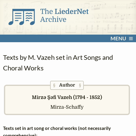
MENU
Texts by M. Vazeh set in Art Songs and
Choral Works
Author
§
§
Mirzə Şəfi Vazeh (1794 - 1852)
Mirza-Schaffy
Texts set in art song or choral works (not necessarily
comprehensive):