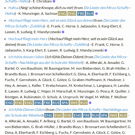
Schaffy
-
Hafisa
) - E. Christiani
⊗
Hafisa
(
Neig' schöne Knospe, dich zu mir
) (from
Die Lieder des Mirza-Schaffy
-
Hafisa
) - K. Munzinger, A. Sachsse
ENG
ENG
FRE
RUS
⊗
Hochauf fliegt mein Herz, seit es sein Glück aus deines
(from
Die Lieder des
Mirza-Schaffy
-
Zuléikha
) - E. Frank, C. Hürse, S. Jadassohn, S. Karg-Elert, E.
Lassen, R. Ludwig, E. Mandyczewski
⊗
Hochauf fliegt mein Herz
(
Hochauf fliegt mein Herz, seit es sein Glück aus
deines
) (from
Die Lieder des Mirza-Schaffy
-
Zuléikha
) - E. Frank, C. Hürse, S.
Jadassohn, S. Karg-Elert, E. Lassen, R. Ludwig, E. Mandyczewski
⊗
Ich fühle deinen Odem
(
Ich fühle Deinen Odem
) (from
Die Lieder des Mirza-
Schaffy
-
Nachklänge aus der Schule der Weisheit
) - A. Alferaki, A. Amadei, G.
Bartel, O. von Baudissin, W. Baumgartner, M. von Bieberstein, G. Brah-Müller, J.
Brandts-Buys, I. Bronsart von Schellendorf, G. Dima, A. Eberhardt, F. Eichberg, L.
Fuchs, F. Gernsheim, A. Glück, C. Götze, G. Graben-Hoffmann, K. Heubner, J.
Hey, A. Jensen, L. Keller, T. Kretschmann, M. Kretschmar, L. Langwara, H. Lanzke,
E. Lassen, R. Ludwig, C. Major, H. Marschall, K. Munzinger, G. Posca, R. Quilter, J.
Röntgen, A. Rubinstein, O. Schulz, A. Urspruch, W. Vogel, M. White, F. Wüllner
ENG
ENG
ENG
ENG
FRE
RUS
SPA
SWE
RUS
⊗
Ich fühle Deinen Odem
(from
Die Lieder des Mirza-Schaffy
-
Nachklänge aus
der Schule der Weisheit
)
ENG
ENG
ENG
ENG
FRE
RUS
SPA
SWE
RUS
-
A. Alferaki, A. Amadei, F. Arlberg, G. Bartel, O. von Baudissin, W. Baumgartner, M.
von Bieberstein, G. Brah-Müller, J. Brandts-Buys, I. Bronsart von Schellendorf, G.
Dima, A. Eberhardt, F. Eichberg, L. Fuchs, F. Gernsheim, A. Glück, C. Götze, G.