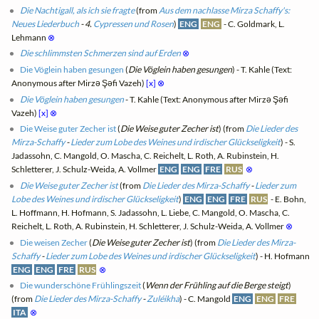
Die Nachtigall, als ich sie fragte
(from
Aus dem nachlasse Mirza Schaffy's:
Neues Liederbuch
- 4.
Cypressen und Rosen
)
ENG
ENG
- C. Goldmark, L.
Lehmann
⊗
Die schlimmsten Schmerzen sind auf Erden
⊗
Die Vöglein haben gesungen
(
Die Vöglein haben gesungen
) - T. Kahle (Text:
Anonymous after Mirzə Şəfi Vazeh)
[x]
⊗
Die Vöglein haben gesungen
- T. Kahle (Text: Anonymous after Mirzə Şəfi
Vazeh)
[x]
⊗
Die Weise guter Zecher ist
(
Die Weise guter Zecher ist
) (from
Die Lieder des
Mirza-Schaffy
-
Lieder zum Lobe des Weines und irdischer Glückseligkeit
) - S.
Jadassohn, C. Mangold, O. Mascha, C. Reichelt, L. Roth, A. Rubinstein, H.
Schletterer, J. Schulz-Weida, A. Vollmer
ENG
ENG
FRE
RUS
⊗
Die Weise guter Zecher ist
(from
Die Lieder des Mirza-Schaffy
-
Lieder zum
Lobe des Weines und irdischer Glückseligkeit
)
ENG
ENG
FRE
RUS
- E. Bohn,
L. Hoffmann, H. Hofmann, S. Jadassohn, L. Liebe, C. Mangold, O. Mascha, C.
Reichelt, L. Roth, A. Rubinstein, H. Schletterer, J. Schulz-Weida, A. Vollmer
⊗
Die weisen Zecher
(
Die Weise guter Zecher ist
) (from
Die Lieder des Mirza-
Schaffy
-
Lieder zum Lobe des Weines und irdischer Glückseligkeit
) - H. Hofmann
ENG
ENG
FRE
RUS
⊗
Die wunderschöne Frühlingszeit
(
Wenn der Frühling auf die Berge steigt
)
(from
Die Lieder des Mirza-Schaffy
-
Zuléikha
) - C. Mangold
ENG
ENG
FRE
ITA
⊗