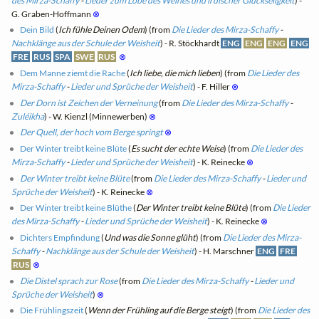
des Mirza-Schaffy
-
Lieder zum Lobe des Weines und irdischer Glückseligkeit
) -
G. Graben-Hoffmann
⊗
Dein Bild
(
Ich fühle Deinen Odem
) (from
Die Lieder des Mirza-Schaffy
-
Nachklänge aus der Schule der Weisheit
) - R. Stöckhardt
ENG
ENG
ENG
ENG
FRE
RUS
SPA
SWE
RUS
⊗
Dem Manne ziemt die Rache
(
Ich liebe, die mich lieben
) (from
Die Lieder des
Mirza-Schaffy
-
Lieder und Sprüche der Weisheit
) - F. Hiller
⊗
Der Dorn ist Zeichen der Verneinung
(from
Die Lieder des Mirza-Schaffy
-
Zuléikha
) - W. Kienzl (Minnewerben)
⊗
Der Quell, der hoch vom Berge springt
⊗
Der Winter treibt keine Blüte
(
Es sucht der echte Weise
) (from
Die Lieder des
Mirza-Schaffy
-
Lieder und Sprüche der Weisheit
) - K. Reinecke
⊗
Der Winter treibt keine Blüte
(from
Die Lieder des Mirza-Schaffy
-
Lieder und
Sprüche der Weisheit
) - K. Reinecke
⊗
Der Winter treibt keine Blüthe
(
Der Winter treibt keine Blüte
) (from
Die Lieder
des Mirza-Schaffy
-
Lieder und Sprüche der Weisheit
) - K. Reinecke
⊗
Dichters Empfindung
(
Und was die Sonne glüht
) (from
Die Lieder des Mirza-
Schaffy
-
Nachklänge aus der Schule der Weisheit
) - H. Marschner
ENG
FRE
RUS
⊗
Die Distel sprach zur Rose
(from
Die Lieder des Mirza-Schaffy
-
Lieder und
Sprüche der Weisheit
)
⊗
Die Frühlingszeit
(
Wenn der Frühling auf die Berge steigt
) (from
Die Lieder des