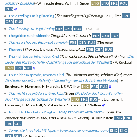
Schaffy
-
Zuléikha
) - W. Freudenberg, W. Hill, F. Sieber
ENG
ENG
FRE
POL
RUS
⊗
The dazzling sun is glistening
(
The dazzling sun is glistening
) - R. Quilter
FRE
GER
RUS
The dazzling sun is glistening
FRE
GER
RUS
- R. Quilter
The golden sun it shineth
(
The golden sun it shineth
)
FRE
GER
RUS
The rose, the rose did sweet complain
FRE
GER
RUS
(
The rose
) -
The rose
(
The rose, the rose did sweet complain
)
FRE
GER
RUS
Thu nicht so spröde, liebes Kind
(
Thu' nicht so spröde, schönes Kind
) (from
Die
Lieder des Mirza-Schaffy
-
Nachklänge aus der Schule der Weisheit
) - A. Rückauf
ENG
FRE
RUS
⊗
Thu' nicht so spröde, schönes Kind
(
Thu' nicht so spröde, schönes Kind
) (from
Die Lieder des Mirza-Schaffy
-
Nachklänge aus der Schule der Weisheit
) - F.
Eichberg, H. Hermann, H. Marschall, F. Wüllner
ENG
FRE
RUS
⊗
Thu' nicht so spröde, schönes Kind
(from
Die Lieder des Mirza-Schaffy
-
Nachklänge aus der Schule der Weisheit
)
ENG
FRE
RUS
- F. Eichberg, H.
Hermann, H. Marschall, A. Rubinstein, A. Rückauf, F. Wüllner
⊗
Tomu, kto khochet zhit' legko = Тому, кто хочет жить легко
(
Tomu, kto
khochet zhit' legko = Тому, кто хочет жить легко
) - A. Rubinstein
ENG
ENG
FRE
GER
Tomu, kto khochet zhit' legko = Тому, кто хочет жить легко
ENG
ENG
FRE
GER
- A. Rubinstein