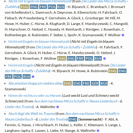
Nicht mit Engeln im blauem Himmelszelt
(from
Die Lieder des Mirza-Schaffy
-
Zuléikha
)
ENG
ENG
FRE
POL
RUS
- H. Bijvanck, C. Brambach, I. Bronsart
von Schellendorf, L. Damrosch, A. Deprosse, A. Eibenschütz, H. Fahrbach, O.
Fiebach, W. Freudenberg, F. Gernsheim, A. Glück, L. Grünberger, W. Hill, M.
Howe, H. Huber, C. Hürse, A. Klughardt, D. Lange, E. Mandyczewski, C. Mangold,
H. Marschner, O. Neitzel, C. Noseda, H. Reinhardt, J. Röntgen, J. Rosenhain, C.
Rothenberger, A. Rubinstein, F. Sieber, L. Spohr, K. Szymanowski, F. Wüllner
⊗
Nicht mit Engeln im blauen Himmelszelt
(
Nicht mit Engeln im blauem
Himmelszelt
) (from
Die Lieder des Mirza-Schaffy
-
Zuléikha
) - H. Fahrbach, F.
Gernsheim, A. Glück, H. Huber, C. Hürse, E. Mandyczewski, O. Neitzel, J.
Röntgen, J. Rosenhain, F. Wüllner
ENG
ENG
FRE
POL
RUS
⊗
Nicht mit Engeln
(
Nicht mit Engeln im blauem Himmelszelt
) (from
Die Lieder
des Mirza-Schaffy
-
Zuléikha
) - H. Bijvanck, M. Howe, A. Rubinstein
ENG
ENG
FRE
POL
RUS
⊗
Nie aniołom tkającym niebios sklep
ENG
ENG
FRE
GER
RUS
- K.
Szymanowski
Nimm dir nichts zu sehr zu Herzen
(
Lust weckt Lust und Schmerz weckt
Schmerzen
) (from
Aus dem nachlasse Mirza Schaffy's: Neues Liederbuch
- 6.
Lieder des Trostes
) - A. Wallnöfer
⊗
Noch liegt die Welt im Traume
(from
Aus dem nachlasse Mirza Schaffy's:
Neues Liederbuch
- 6.
Lieder des Trostes
)
ENG
(
Sommernacht
) - F. Abt, A.
Fermin, G. Hasse, J. Hirschbach, H. Huber, L. Keller, C. Kleemann, S. Lange, L.
Langhans-Japha, E. Lassen, L. Liebe, M. Stange, A. Wallnöfer
⊗