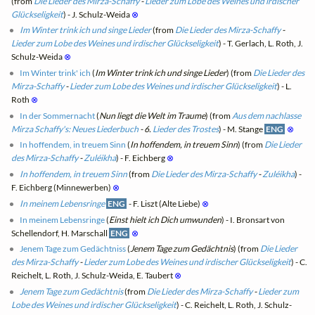
(from
Die Lieder des Mirza-Schaffy
-
Lieder zum Lobe des Weines und irdischer
Glückseligkeit
) - J. Schulz-Weida
⊗
Im Winter trink ich und singe Lieder
(from
Die Lieder des Mirza-Schaffy
-
Lieder zum Lobe des Weines und irdischer Glückseligkeit
) - T. Gerlach, L. Roth, J.
Schulz-Weida
⊗
Im Winter trink' ich
(
Im Winter trink ich und singe Lieder
) (from
Die Lieder des
Mirza-Schaffy
-
Lieder zum Lobe des Weines und irdischer Glückseligkeit
) - L.
Roth
⊗
In der Sommernacht
(
Nun liegt die Welt im Traume
) (from
Aus dem nachlasse
Mirza Schaffy's: Neues Liederbuch
- 6.
Lieder des Trostes
) - M. Stange
ENG
⊗
In hoffendem, in treuem Sinn
(
In hoffendem, in treuem Sinn
) (from
Die Lieder
des Mirza-Schaffy
-
Zuléikha
) - F. Eichberg
⊗
In hoffendem, in treuem Sinn
(from
Die Lieder des Mirza-Schaffy
-
Zuléikha
) -
F. Eichberg (Minnewerben)
⊗
In meinem Lebensringe
ENG
- F. Liszt (Alte Liebe)
⊗
In meinem Lebensringe
(
Einst hielt ich Dich umwunden
) - I. Bronsart von
Schellendorf, H. Marschall
ENG
⊗
Jenem Tage zum Gedächtniss
(
Jenem Tage zum Gedächtnis
) (from
Die Lieder
des Mirza-Schaffy
-
Lieder zum Lobe des Weines und irdischer Glückseligkeit
) - C.
Reichelt, L. Roth, J. Schulz-Weida, E. Taubert
⊗
Jenem Tage zum Gedächtnis
(from
Die Lieder des Mirza-Schaffy
-
Lieder zum
Lobe des Weines und irdischer Glückseligkeit
) - C. Reichelt, L. Roth, J. Schulz-