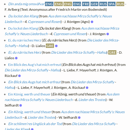
Din anda mig omsväfvar
ENG
ENG
ENG
ENG
FRE
GER
RUS
SPA
RUS
-
F. Arlberg (Text: Anonymous after Friedrich Martin von Bodenstedt)
Du lockst den Klang
(from
Aus dem nachlasse Mirza Schaffy's: Neues
Liederbuch
- 4.
Cypressen und Rosen
) - J. Röntgen (Agni)
⊗
Du lockst den Klang
(
Du lockst den Klang
) (from
Aus dem nachlasse Mirza
Schaffy's: Neues Liederbuch
- 4.
Cypressen und Rosen
) - J. Röntgen
⊗
Ei, du närrisches Herz
(
Ei, du närrisches Herz
) (from
Die Lieder des Mirza-
Schaffy
-
Hafisa
) - D. Lialios
GRE
⊗
Ei, du närrisches Herz
(from
Die Lieder des Mirza-Schaffy
-
Hafisa
)
GRE
- D.
Lialios
⊗
Ein Blick des Aug's hat mich erfreut
(
Ein Blick des Augs hat mich erfreut
) (from
Die Lieder des Mirza-Schaffy
-
Hafisa
) - L. Liebe, F. Mayerhoff, J. Röntgen, A.
Rückauf
⊗
Ein Blick des Augs hat mich erfreut
(from
Die Lieder des Mirza-Schaffy
-
Hafisa
) - L. Liebe, F. Mayerhoff, J. Röntgen, A. Rückauf
⊗
Ein König, werth und theuer
(
Ein König, werth und theuer
) (from
Aus dem
nachlasse Mirza Schaffy's: Neues Liederbuch
- 6.
Lieder des Trostes
) - W.
Seifhardt
⊗
Ein König, werth und theuer
(from
Aus dem nachlasse Mirza Schaffy's: Neues
Liederbuch
- 6.
Lieder des Trostes
) - W. Seifhardt
⊗
Ein schlimm'res Unglück als der Tod
(from
Die Lieder des Mirza-Schaffy
-
Lieder der Klage
)
⊗