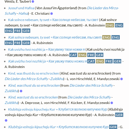
Weida, E. Taubert
⊗
Jussuf und Hafisa
(
Von Jussuf im Ägypterland
) (from
Die Lieder des Mirza-
Schaffy
-
Hafisa
) - E. Christiani
⊗
Kak solnce nebesam, ty svet = Как солнце небесам, ты свет
(
Kak solnce
nebesam, ty svet = Как солнце небесам, ты свет
) - A. Rubinstein
ENG
ENG
ENG
FRE
GER
Kak solnce nebesam, ty svet = Как солнце небесам, ты свет
ENG
ENG
ENG
FRE
GER
- A. Rubinstein
Kak uvizhu tvoi nozhki ja = Как увижу твои ножки я
(
Kak uvizhu tvoi nozhki ja
= Как увижу твои ножки я
) - A. Rubinstein
CAT
ENG
FRE
GER
Kak uvizhu tvoi nozhki ja = Как увижу твои ножки я
CAT
ENG
FRE
GER
-
A. Rubinstein
Kind, was thust du so erschrocken
(
Kind, was tust du so erschrocken
) (from
Die Lieder des Mirza-Schaffy
-
Zuléikha
) - L. von Hirschfeld, E. Mandyczewski
⊗
Kind, was thust du so erschrocken
(from
Die Lieder des Mirza-Schaffy
-
Zuléikha
)
⊗
Kind, was tust du so erschrocken
(from
Die Lieder des Mirza-Schaffy
-
Zuléikha
) - A. Deprosse, L. von Hirschfeld, F. Kücken, E. Mandyczewski
⊗
Klubitsja volnoju kipucheju Kur = Клубится волною кипучею Кур
(
Klubitsja
volnoju kipucheju Kur = Клубится волною кипучею Кур
) - A. Rubinstein
GER
⊗
Klubitsja volnoju kipucheju Kur = Клубится волною кипучею Кур
GER
- G.