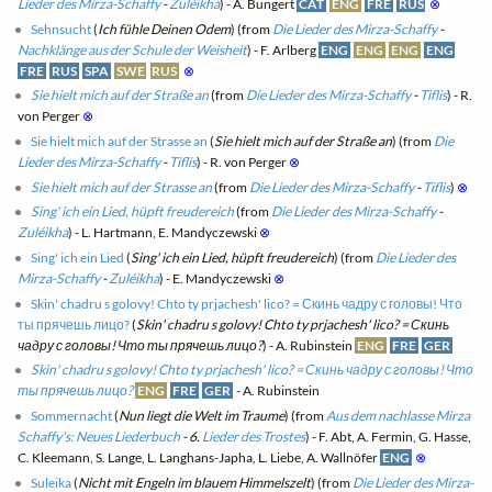
Lieder des Mirza-Schaffy
-
Zuléikha
) - A. Bungert
CAT
ENG
FRE
RUS
⊗
Sehnsucht
(
Ich fühle Deinen Odem
) (from
Die Lieder des Mirza-Schaffy
-
Nachklänge aus der Schule der Weisheit
) - F. Arlberg
ENG
ENG
ENG
ENG
FRE
RUS
SPA
SWE
RUS
⊗
Sie hielt mich auf der Straße an
(from
Die Lieder des Mirza-Schaffy
-
Tiflis
) - R.
von Perger
⊗
Sie hielt mich auf der Strasse an
(
Sie hielt mich auf der Straße an
) (from
Die
Lieder des Mirza-Schaffy
-
Tiflis
) - R. von Perger
⊗
Sie hielt mich auf der Strasse an
(from
Die Lieder des Mirza-Schaffy
-
Tiflis
)
⊗
Sing' ich ein Lied, hüpft freudereich
(from
Die Lieder des Mirza-Schaffy
-
Zuléikha
) - L. Hartmann, E. Mandyczewski
⊗
Sing' ich ein Lied
(
Sing' ich ein Lied, hüpft freudereich
) (from
Die Lieder des
Mirza-Schaffy
-
Zuléikha
) - E. Mandyczewski
⊗
Skin' chadru s golovy! Chto ty prjachesh' lico? = Скинь чадру с головы! Что
ты прячешь лицо?
(
Skin' chadru s golovy! Chto ty prjachesh' lico? = Скинь
чадру с головы! Что ты прячешь лицо?
) - A. Rubinstein
ENG
FRE
GER
Skin' chadru s golovy! Chto ty prjachesh' lico? = Скинь чадру с головы! Что
ты прячешь лицо?
ENG
FRE
GER
- A. Rubinstein
Sommernacht
(
Nun liegt die Welt im Traume
) (from
Aus dem nachlasse Mirza
Schaffy's: Neues Liederbuch
- 6.
Lieder des Trostes
) - F. Abt, A. Fermin, G. Hasse,
C. Kleemann, S. Lange, L. Langhans-Japha, L. Liebe, A. Wallnöfer
ENG
⊗
Suleika
(
Nicht mit Engeln im blauem Himmelszelt
) (from
Die Lieder des Mirza-