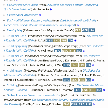
Es sucht der echte Weise
(from
Die Lieder des Mirza-Schaffy
-
Lieder und
Sprüche der Weisheit
) - K. Reinecke
⊗
Es weht der Gottesodem
⊗
Euch mißfällt mein Dichten, weil ich
(from
Die Lieder des Mirza-Schaffy
-
Lieder zum Lobe des Weines und irdischer Glückseligkeit
)
⊗
Flow'ry May
(
When the radiant May ascends the hills
)
FRE
GER
ITA
Frühlings-Echo
(
Wenn der Frühling auf die Berge steigt
) (from
Die Lieder des
Mirza-Schaffy
-
Zuléikha
) - F. Abt
ENG
ENG
FRE
ITA
⊗
Frühlingsgesang
(
Wenn der Frühling auf die Berge steigt
) (from
Die Lieder des
Mirza-Schaffy
-
Zuléikha
) - A. Wallnöfer
ENG
ENG
FRE
ITA
⊗
Frühlingslied
(
Wenn der Frühling auf die Berge steigt
) (from
Die Lieder des
Mirza-Schaffy
-
Zuléikha
) - von Brucken-Fock, L. Damrosch, H. Franke, O. Fuchs,
E. von Seldeneck, F. Stade, A. Wallnöfer, O. Weil
ENG
ENG
FRE
ITA
⊗
Frühlingszeit
(
Wenn der Frühling auf die Berge steigt
) (from
Die Lieder des
Mirza-Schaffy
-
Zuléikha
) - R. Becker, M. Fischer-Herrmann, F. Hiller, E. Kayser, L.
Pachulski, C. Reinthaler, H. Schnell, O. Zehrfeld
ENG
ENG
FRE
ITA
⊗
Frühling
(
Wenn der Frühling auf die Berge steigt
) (from
Die Lieder des Mirza-
Schaffy
-
Zuléikha
) - E. Büchner, F. Kirchner, G. Marston
ENG
ENG
FRE
ITA
⊗
Gelb rollt mir zu Füssen der brausende Kur
(
Gelb rollt mir zu Füßen der
brausende Kur
) (from
Die Lieder des Mirza-Schaffy
-
Nachklänge aus der Schule
der Weisheit
) - F. Külz, C. Mahlberg, F. Naubert
ENG
ENG
FRE
RUS
⊗