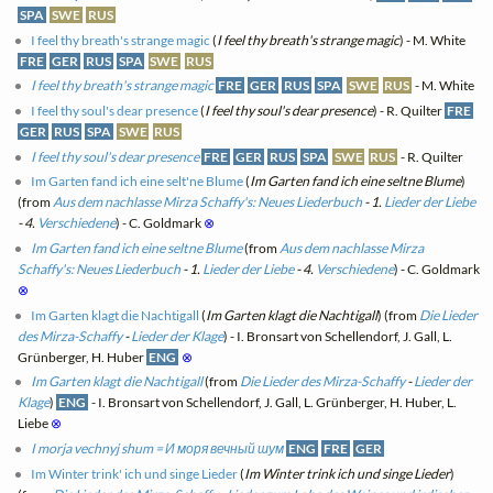
SPA
SWE
RUS
I feel thy breath's strange magic
(
I feel thy breath's strange magic
) - M. White
FRE
GER
RUS
SPA
SWE
RUS
I feel thy breath's strange magic
FRE
GER
RUS
SPA
SWE
RUS
- M. White
I feel thy soul's dear presence
(
I feel thy soul's dear presence
) - R. Quilter
FRE
GER
RUS
SPA
SWE
RUS
I feel thy soul's dear presence
FRE
GER
RUS
SPA
SWE
RUS
- R. Quilter
Im Garten fand ich eine selt'ne Blume
(
Im Garten fand ich eine seltne Blume
)
(from
Aus dem nachlasse Mirza Schaffy's: Neues Liederbuch
- 1.
Lieder der Liebe
- 4.
Verschiedene
) - C. Goldmark
⊗
Im Garten fand ich eine seltne Blume
(from
Aus dem nachlasse Mirza
Schaffy's: Neues Liederbuch
- 1.
Lieder der Liebe
- 4.
Verschiedene
) - C. Goldmark
⊗
Im Garten klagt die Nachtigall
(
Im Garten klagt die Nachtigall
) (from
Die Lieder
des Mirza-Schaffy
-
Lieder der Klage
) - I. Bronsart von Schellendorf, J. Gall, L.
Grünberger, H. Huber
ENG
⊗
Im Garten klagt die Nachtigall
(from
Die Lieder des Mirza-Schaffy
-
Lieder der
Klage
)
ENG
- I. Bronsart von Schellendorf, J. Gall, L. Grünberger, H. Huber, L.
Liebe
⊗
I morja vechnyj shum = И моря вечный шум
ENG
FRE
GER
Im Winter trink' ich und singe Lieder
(
Im Winter trink ich und singe Lieder
)