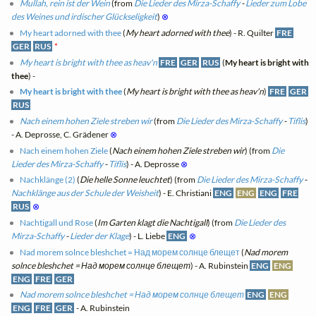
Mullah, rein ist der Wein
(from
Die Lieder des Mirza-Schaffy
-
Lieder zum Lobe
des Weines und irdischer Glückseligkeit
)
⊗
My heart adorned with thee
(
My heart adorned with thee
) - R. Quilter
FRE
GER
RUS
*
My heart is bright with thee as heav'n
FRE
GER
RUS
(
My heart is bright with
thee
) -
My heart is bright with thee
(
My heart is bright with thee as heav'n
)
FRE
GER
RUS
Nach einem hohen Ziele streben wir
(from
Die Lieder des Mirza-Schaffy
-
Tiflis
)
- A. Deprosse, C. Grädener
⊗
Nach einem hohen Ziele
(
Nach einem hohen Ziele streben wir
) (from
Die
Lieder des Mirza-Schaffy
-
Tiflis
) - A. Deprosse
⊗
Nachklänge (2)
(
Die helle Sonne leuchtet
) (from
Die Lieder des Mirza-Schaffy
-
Nachklänge aus der Schule der Weisheit
) - E. Christiani
ENG
ENG
ENG
FRE
RUS
⊗
Nachtigall und Rose
(
Im Garten klagt die Nachtigall
) (from
Die Lieder des
Mirza-Schaffy
-
Lieder der Klage
) - L. Liebe
ENG
⊗
Nad morem solnce bleshchet = Над морем солнце блещет
(
Nad morem
solnce bleshchet = Над морем солнце блещет
) - A. Rubinstein
ENG
ENG
ENG
FRE
GER
Nad morem solnce bleshchet = Над морем солнце блещет
ENG
ENG
ENG
FRE
GER
- A. Rubinstein