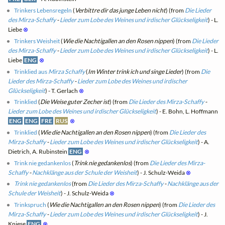
Trinkers Lebensregeln
(
Verbittre dir das junge Leben nicht
) (from
Die Lieder
des Mirza-Schaffy
-
Lieder zum Lobe des Weines und irdischer Glückseligkeit
) - L.
Liebe
⊗
Trinkers Weisheit
(
Wie die Nachtigallen an den Rosen nippen
) (from
Die Lieder
des Mirza-Schaffy
-
Lieder zum Lobe des Weines und irdischer Glückseligkeit
) - L.
Liebe
ENG
⊗
Trinklied aus
Mirza Schaffy
(
Im Winter trink ich und singe Lieder
) (from
Die
Lieder des Mirza-Schaffy
-
Lieder zum Lobe des Weines und irdischer
Glückseligkeit
) - T. Gerlach
⊗
Trinklied
(
Die Weise guter Zecher ist
) (from
Die Lieder des Mirza-Schaffy
-
Lieder zum Lobe des Weines und irdischer Glückseligkeit
) - E. Bohn, L. Hoffmann
ENG
ENG
FRE
RUS
⊗
Trinklied
(
Wie die Nachtigallen an den Rosen nippen
) (from
Die Lieder des
Mirza-Schaffy
-
Lieder zum Lobe des Weines und irdischer Glückseligkeit
) - A.
Dietrich, A. Rubinstein
ENG
⊗
Trink nie gedankenlos
(
Trink nie gedankenlos
) (from
Die Lieder des Mirza-
Schaffy
-
Nachklänge aus der Schule der Weisheit
) - J. Schulz-Weida
⊗
Trink nie gedankenlos
(from
Die Lieder des Mirza-Schaffy
-
Nachklänge aus der
Schule der Weisheit
) - J. Schulz-Weida
⊗
Trinkspruch
(
Wie die Nachtigallen an den Rosen nippen
) (from
Die Lieder des
Mirza-Schaffy
-
Lieder zum Lobe des Weines und irdischer Glückseligkeit
) - J.
Kniese
ENG
⊗