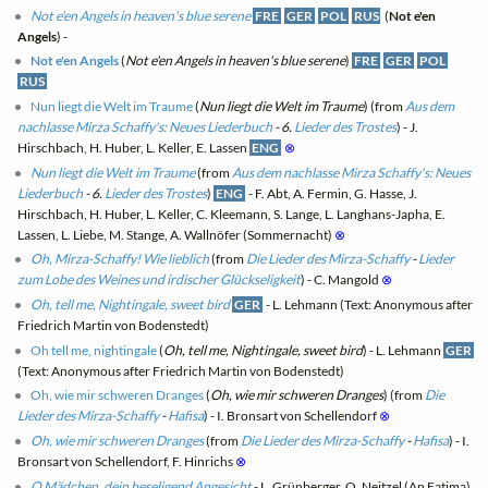
Not e'en Angels in heaven's blue serene
FRE
GER
POL
RUS
(
Not e'en
Angels
) -
Not e'en Angels
(
Not e'en Angels in heaven's blue serene
)
FRE
GER
POL
RUS
Nun liegt die Welt im Traume
(
Nun liegt die Welt im Traume
) (from
Aus dem
nachlasse Mirza Schaffy's: Neues Liederbuch
- 6.
Lieder des Trostes
) - J.
Hirschbach, H. Huber, L. Keller, E. Lassen
ENG
⊗
Nun liegt die Welt im Traume
(from
Aus dem nachlasse Mirza Schaffy's: Neues
Liederbuch
- 6.
Lieder des Trostes
)
ENG
- F. Abt, A. Fermin, G. Hasse, J.
Hirschbach, H. Huber, L. Keller, C. Kleemann, S. Lange, L. Langhans-Japha, E.
Lassen, L. Liebe, M. Stange, A. Wallnöfer (Sommernacht)
⊗
Oh, Mirza-Schaffy! Wie lieblich
(from
Die Lieder des Mirza-Schaffy
-
Lieder
zum Lobe des Weines und irdischer Glückseligkeit
) - C. Mangold
⊗
Oh, tell me, Nightingale, sweet bird
GER
- L. Lehmann (Text: Anonymous after
Friedrich Martin von Bodenstedt)
Oh tell me, nightingale
(
Oh, tell me, Nightingale, sweet bird
) - L. Lehmann
GER
(Text: Anonymous after Friedrich Martin von Bodenstedt)
Oh, wie mir schweren Dranges
(
Oh, wie mir schweren Dranges
) (from
Die
Lieder des Mirza-Schaffy
-
Hafisa
) - I. Bronsart von Schellendorf
⊗
Oh, wie mir schweren Dranges
(from
Die Lieder des Mirza-Schaffy
-
Hafisa
) - I.
Bronsart von Schellendorf, F. Hinrichs
⊗
O Mädchen, dein beseligend Angesicht
- L. Grünberger, O. Neitzel (An Fatima)