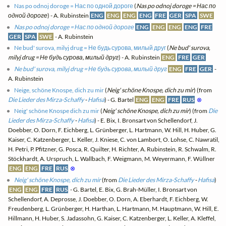
Nas po odnoj doroge = Нас по одной дороге
(
Nas po odnoj doroge = Нас по
одной дороге
) - A. Rubinstein
ENG
ENG
ENG
ENG
FRE
GER
SPA
SWE
Nas po odnoj doroge = Нас по одной дороге
ENG
ENG
ENG
ENG
FRE
GER
SPA
SWE
- A. Rubinstein
Ne bud' surova, milyj drug = Не будь сурова, милый друг
(
Ne bud' surova,
milyj drug = Не будь сурова, милый друг
) - A. Rubinstein
ENG
FRE
GER
Ne bud' surova, milyj drug = Не будь сурова, милый друг
ENG
FRE
GER
-
A. Rubinstein
Neige, schöne Knospe, dich zu mir
(
Neig' schöne Knospe, dich zu mir
) (from
Die Lieder des Mirza-Schaffy
-
Hafisa
) - G. Bartel
ENG
ENG
FRE
RUS
⊗
Neig' schöne Knospe dich zu mir
(
Neig' schöne Knospe, dich zu mir
) (from
Die
Lieder des Mirza-Schaffy
-
Hafisa
) - E. Bix, I. Bronsart von Schellendorf, J.
Doebber, O. Dorn, F. Eichberg, L. Grünberger, L. Hartmann, W. Hill, H. Huber, G.
Kaiser, C. Katzenberger, L. Keller, J. Kniese, C. von Lambort, O. Lohse, C. Nawratil,
H. Petri, P. Pfitzner, G. Posca, R. Quilter, H. Richter, A. Rubinstein, R. Schwalm, R.
Stöckhardt, A. Urspruch, L. Wallbach, F. Weigmann, M. Weyermann, F. Wüllner
ENG
ENG
FRE
RUS
⊗
Neig' schöne Knospe, dich zu mir
(from
Die Lieder des Mirza-Schaffy
-
Hafisa
)
ENG
ENG
FRE
RUS
- G. Bartel, E. Bix, G. Brah-Müller, I. Bronsart von
Schellendorf, A. Deprosse, J. Doebber, O. Dorn, A. Eberhardt, F. Eichberg, W.
Freudenberg, L. Grünberger, H. Harthan, L. Hartmann, M. Hauptmann, W. Hill, E.
Hillmann, H. Huber, S. Jadassohn, G. Kaiser, C. Katzenberger, L. Keller, A. Kleffel,