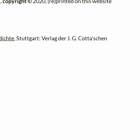
,
copyright ©
2020, (re)printed on this website
dichte
, Stuttgart: Verlag der J. G. Cotta'schen