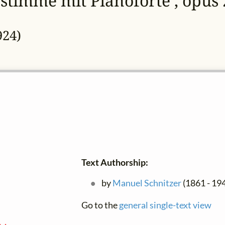
gstimme mit Pianoforte , opus
924)
Text Authorship:
by
Manuel Schnitzer
(1861 - 19
Go to the
general single-text view