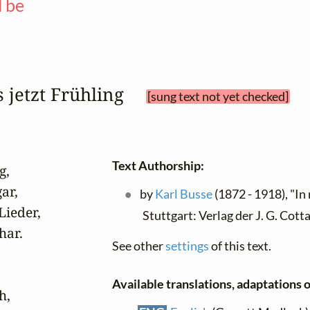
l be
—
s jetzt Frühling 
[sung text not yet checked]
Text Authorship:
,

r,

by
Karl Busse
(1872 - 1918), "In
ieder,

Stuttgart: Verlag der J. G. Cot
ar.

See other
settings
of this text.
Available translations, adaptations or
,
