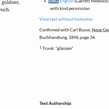
ENG
English
(Garrett Medlock) 
l goldner,

with kind permission
euch.
View text without footnotes
Confirmed with Carl Busse,
Neue Ge
Buchhandlung, 1896, page 34.
1
Trunk: "glänzen"
Text Authorship: