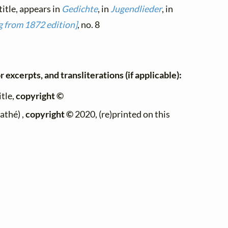
title, appears in
Gedichte
, in
Jugendlieder
, in
 from 1872 edition]
, no. 8
 excerpts, and transliterations (if applicable):
itle,
copyright ©
athé) ,
copyright ©
2020, (re)printed on this