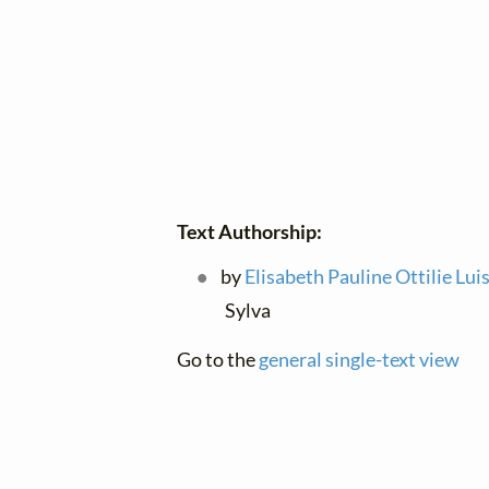
Text Authorship:
by
Elisabeth Pauline Ottilie Lui
Sylva
Go to the
general single-text view