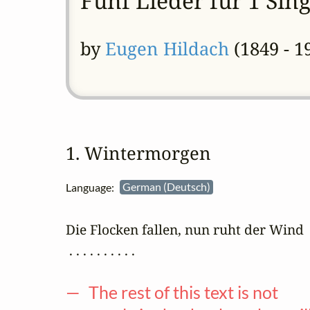
Fünf Lieder für 1 Sin
by
Eugen Hildach
(1849 - 1
1. Wintermorgen
Language:
German (Deutsch)
Die Flocken fallen, nun ruht der Wind

 . . . . . . . . . .

— The rest of this text is not