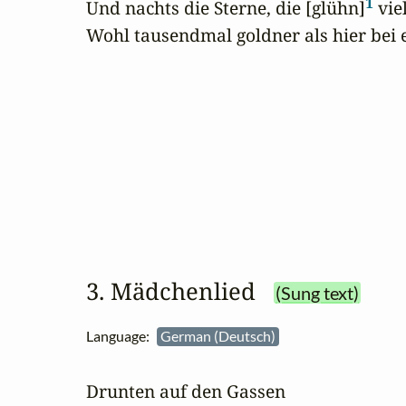
1
Und nachts die Sterne, die [glühn]
 vie
Wohl tausendmal goldner als hier bei 
3. Mädchenlied
(Sung text)
Language:
German (Deutsch)
Drunten auf den Gassen 
