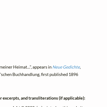
 meiner Heimat...", appears in
Neue Gedichte
,
ta'schen Buchhandlung, first published 1896
 excerpts, and transliterations (if applicable):