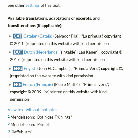
See other
settings
of this text.
Available translations, adaptations or excerpts, and
transliterations (if applicable):
CAT
Catalan (Català)
(Salvador Pila) , "La prímula",
copyright
©
2011, (re)printed on this website with kind permission
DUT
Dutch (Nederlands)
[singable] (Lau Kanen) ,
copyright ©
2017, (re)printed on this website with kind permission
ENG
English
(John H. Campbell) , "Primula Veris",
copyright ©
,
(re)printed on this website with kind permission
FRE
French (Français)
(Pierre Mathé) , "Primula veris",
copyright ©
2009, (re)printed on this website with kind
permission
View text without footnotes
1
Mendelssohn: "Botin des Frühlings"
2
Mendelssohn: "Primel"
3
Kleffel: "am"