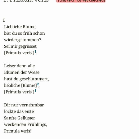
[sung text not yet checked]
I
 Liebliche Blume, 

 bist du so früh schon 

 wiedergekommen?

 Sei mir gegrüsset, 

1
 [Primula veris!]
 Leiser denn alle 

 Blumen der Wiese 

 hast du geschlummert,

2
 liebliche [Blume]
,

1
 [Primula veris!]
 Dir nur vernehmbar 

 lockte das erste 

 Sanfte Geflüster

 weckenden Frühlings,

 Primula veris!
