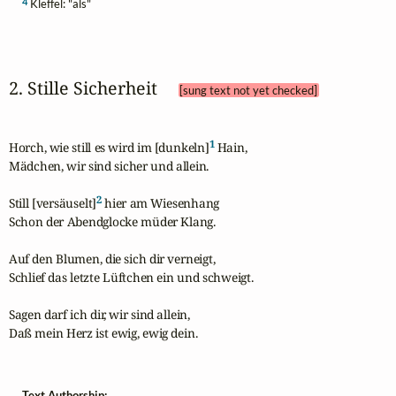
4
Kleffel: "als"
2. Stille Sicherheit 
[sung text not yet checked]
1
Horch, wie still es wird im [dunkeln]
 Hain,

Mädchen, wir sind sicher und allein.

2
Still [versäuselt]
 hier am Wiesenhang

Schon der Abendglocke müder Klang.

Auf den Blumen, die sich dir verneigt,

Schlief das letzte Lüftchen ein und schweigt.

Sagen darf ich dir, wir sind allein,

Daß mein Herz ist ewig, ewig dein.
Text Authorship: