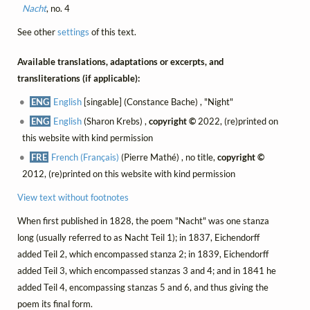
Nacht
, no. 4
See other
settings
of this text.
Available translations, adaptations or excerpts, and
transliterations (if applicable):
ENG
English
[singable] (Constance Bache) , "Night"
ENG
English
(Sharon Krebs) ,
copyright ©
2022, (re)printed on
this website with kind permission
FRE
French (Français)
(Pierre Mathé) , no title,
copyright ©
2012, (re)printed on this website with kind permission
View text without footnotes
When first published in 1828, the poem "Nacht" was one stanza
long (usually referred to as Nacht Teil 1); in 1837, Eichendorff
added Teil 2, which encompassed stanza 2; in 1839, Eichendorff
added Teil 3, which encompassed stanzas 3 and 4; and in 1841 he
added Teil 4, encompassing stanzas 5 and 6, and thus giving the
poem its final form.