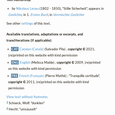
by
Nikolaus Lenau
(1802 - 1850), "Stille Sicherheit", appears in
Gedichte
, in 1.
Erstes Buch
, in
Vermischte Gedichte
See other
settings
of this text.
Available translations, adaptations or excerpts, and
transliterations (if applicable):
CAT
Catalan (Català)
(Salvador Pila) ,
copyright ©
2021,
(re)printed on this website with kind permission
ENG
English
(Melissa Malde) ,
copyright ©
2009, (re)printed
on this website with kind permission
FRE
French (Français)
(Pierre Mathé) , "Tranquille certitude",
copyright ©
2011, (re)printed on this website with kind
permission
View text without footnotes
1
Schoeck, Wolf: "dunklen"
2
Hecht: "umsäuselt"