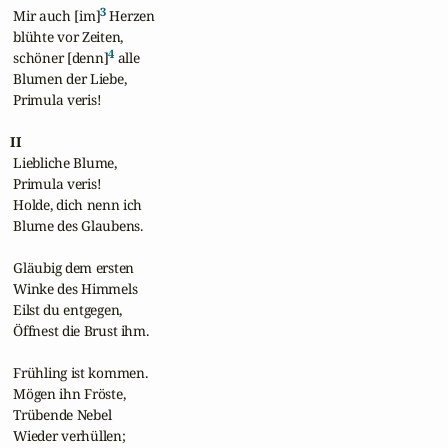
3
 Mir auch [im]
 Herzen 

 blühte vor Zeiten,

4
 schöner [denn]
 alle 

 Blumen der Liebe,

 Primula veris!

II
 Liebliche Blume,

 Primula veris!

 Holde, dich nenn ich

 Blume des Glaubens. 

 Gläubig dem ersten

 Winke des Himmels

 Eilst du entgegen,

 Öffnest die Brust ihm.

 Frühling ist kommen.

 Mögen ihn Fröste,

 Trübende Nebel

 Wieder verhüllen;
