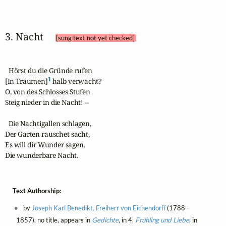
3. Nacht 
[sung text not yet checked]
  Hörst du die Gründe rufen

1
[In Träumen]
 halb verwacht? 

O, von des Schlosses Stufen

Steig nieder in die Nacht! --

  Die Nachtigallen schlagen,

Der Garten rauschet sacht,

Es will dir Wunder sagen,

Die wunderbare Nacht.
Text Authorship:
by
Joseph Karl Benedikt, Freiherr von Eichendorff
(1788 -
1857), no title, appears in
Gedichte
, in 4.
Frühling und Liebe
, in