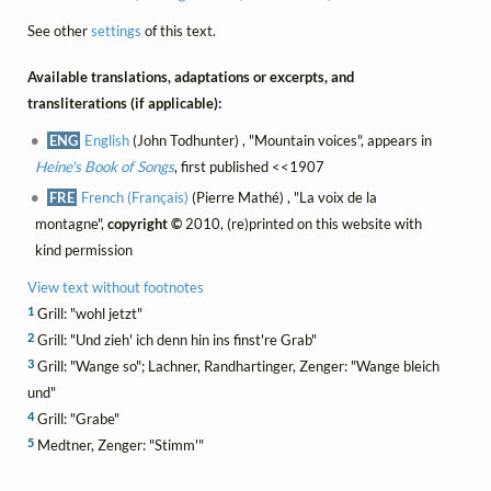
See other
settings
of this text.
Available translations, adaptations or excerpts, and
transliterations (if applicable):
ENG
English
(John Todhunter) , "Mountain voices", appears in
Heine's Book of Songs
, first published <<1907
FRE
French (Français)
(Pierre Mathé) , "La voix de la
montagne",
copyright ©
2010, (re)printed on this website with
kind permission
View text without footnotes
1
Grill: "wohl jetzt"
2
Grill: "Und zieh' ich denn hin ins finst're Grab"
3
Grill: "Wange so"; Lachner, Randhartinger, Zenger: "Wange bleich
und"
4
Grill: "Grabe"
5
Medtner, Zenger: "Stimm'"