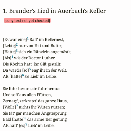
1. Brander's Lied in Auerbach's Keller 
[sung text not yet checked]
1
[Es war eine]
 Ratt' im Kellernest,

2
[Lebte]
 nur von Fett und Butter,

3
[Hatte]
 sich ein Ränzlein angemäst't,

4
[Als]
 wie der Doctor Luther.

Die Köchin hatt' ihr Gift gestellt;

5
Da ward's [so]
 eng' ihr in der Welt,

6
Als [hätte]
 sie Lieb' im Leibe.

Sie fuhr herum, sie fuhr heraus

Und soff aus allen Pfützen,

Zernagt', zerkratzt' das ganze Haus,

7
[Wollt']
 nichts ihr Wüten nützen;

Sie tät' gar manchen Ängstesprung,

8
Bald [hatte]
 das arme Tier genung

9
Als hätt' [es]
 Lieb' im Leibe.
