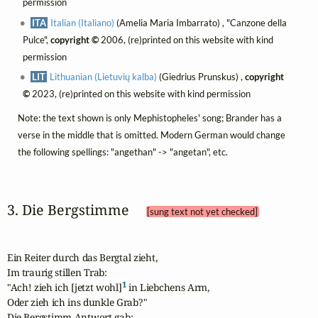
permission
ITA
Italian (Italiano)
(Amelia Maria Imbarrato) , "Canzone della
Pulce",
copyright ©
2006, (re)printed on this website with kind
permission
LIT
Lithuanian (Lietuvių kalba)
(Giedrius Prunskus) ,
copyright
©
2023, (re)printed on this website with kind permission
Note: the text shown is only Mephistopheles' song; Brander has a
verse in the middle that is omitted. Modern German would change
the following spellings: "angethan" -> "angetan", etc.
3. Die Bergstimme 
[sung text not yet checked]
Ein Reiter durch das Bergtal zieht,

Im traurig stillen Trab:

1
"Ach! zieh ich [jetzt wohl]
 in Liebchens Arm,

Oder zieh ich ins dunkle Grab?"

Die Bergstimm Antwort gab:
