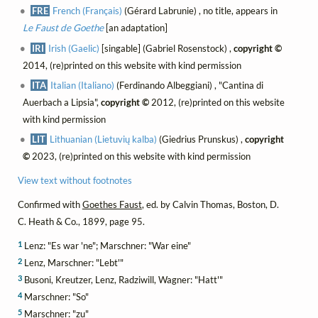
FRE
French (Français)
(Gérard Labrunie) , no title, appears in
Le Faust de Goethe
[an adaptation]
IRI
Irish (Gaelic)
[singable] (Gabriel Rosenstock) ,
copyright ©
2014, (re)printed on this website with kind permission
ITA
Italian (Italiano)
(Ferdinando Albeggiani) , "Cantina di
Auerbach a Lipsia",
copyright ©
2012, (re)printed on this website
with kind permission
LIT
Lithuanian (Lietuvių kalba)
(Giedrius Prunskus) ,
copyright
©
2023, (re)printed on this website with kind permission
View text without footnotes
Confirmed with
Goethes Faust
, ed. by Calvin Thomas, Boston, D.
C. Heath & Co., 1899, page 95.
1
Lenz: "Es war 'ne"; Marschner: "War eine"
2
Lenz, Marschner: "Lebt'"
3
Busoni, Kreutzer, Lenz, Radziwill, Wagner: "Hatt'"
4
Marschner: "So"
5
Marschner: "zu"