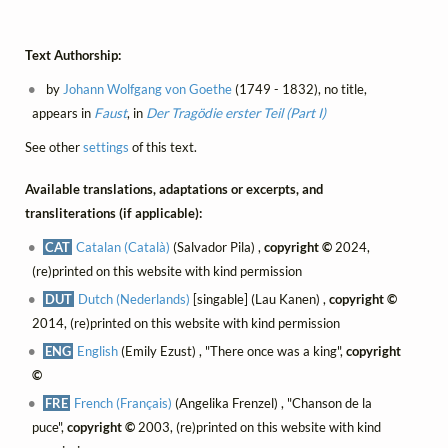
Text Authorship:
by
Johann Wolfgang von Goethe
(1749 - 1832), no title,
appears in
Faust
, in
Der Tragödie erster Teil (Part I)
See other
settings
of this text.
Available translations, adaptations or excerpts, and
transliterations (if applicable):
CAT
Catalan (Català)
(Salvador Pila) ,
copyright ©
2024,
(re)printed on this website with kind permission
DUT
Dutch (Nederlands)
[singable] (Lau Kanen) ,
copyright ©
2014, (re)printed on this website with kind permission
ENG
English
(Emily Ezust) , "There once was a king",
copyright
©
FRE
French (Français)
(Angelika Frenzel) , "Chanson de la
puce",
copyright ©
2003, (re)printed on this website with kind