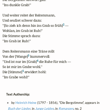
"Ins dunkle Grab!"

Und weiter reitet der Reitersmann,

Und seufzet schwer dazu:

2
"[So zieh ich denn hin ins Grab so früh]
 —

Wohlan, im Grab ist Ruh!"

Die Stimme sprach dazu:

"Im Grab ist Ruh!"

Dem Reitersmann eine Träne rollt

3
Von der [Wange]
 kummervoll:

4
"Und ist nur im [Grab]
 die Ruhe für mich —

So ist mir im Grabe wohl."

5
Die [Stimme]
 erwidert hohl:

"Im Grabe wohl!"
Text Authorship:
by
Heinrich Heine
(1797 - 1856), "Die Bergstimme", appears in
Buch der Lieder
, in
Junge Leiden
, in
Romanzen
, no. 2