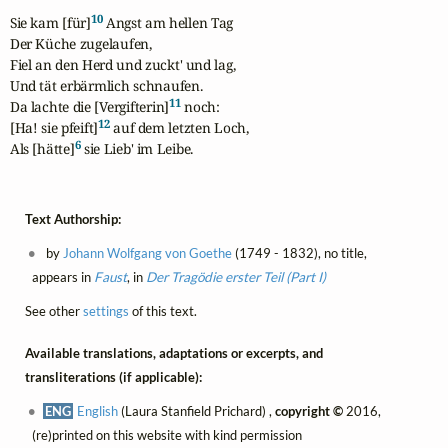
10
Sie kam [für]
 Angst am hellen Tag

Der Küche zugelaufen,

Fiel an den Herd und zuckt' und lag,

Und tät erbärmlich schnaufen.

11
Da lachte die [Vergifterin]
 noch:

12
[Ha! sie pfeift]
 auf dem letzten Loch,

6
Als [hätte]
 sie Lieb' im Leibe.
Text Authorship:
by
Johann Wolfgang von Goethe
(1749 - 1832), no title,
appears in
Faust
, in
Der Tragödie erster Teil (Part I)
See other
settings
of this text.
Available translations, adaptations or excerpts, and
transliterations (if applicable):
ENG
English
(Laura Stanfield Prichard) ,
copyright ©
2016,
(re)printed on this website with kind permission