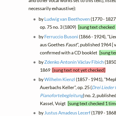
and other vocal works set to this text), list
necessarily exhaustive):
by
Ludwig van Beethoven
(1770 - 1827
op. 75 no. 3 (1809)
[sung text checked 
by
Ferruccio Busoni
(1866 - 1924), "Li
aus Goethes
Faust
", published 1964 [ 
confirmed with a CD booklet
[sung te
by
Zdenko Antonín Václav Fibich
(1850 
1869
[sung text not yet checked]
by
Wilhelm Kienzl
(1857 - 1941), "Meph
Auerbachs Keller", op. 25 (
Drei Lieder
Pianofortebegleitung
) no. 2, publishe
Kassel, Voigt
[sung text checked 1 tim
by
Justus Amadeus Lecerf
(1789 - 1868)