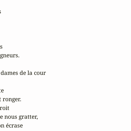


 

gneurs.

 dames de la cour

e

 ronger.

oit 

e nous gratter, 

n écrase 
