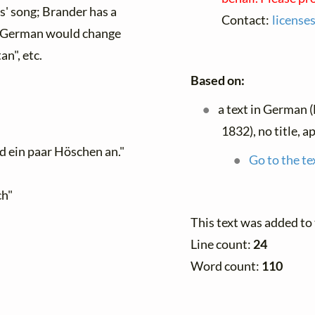
s' song; Brander has a
Contact:
license
rn German would change
an", etc.
Based on:
a text in German 
1832), no title, a
 ein paar Höschen an."
Go to the te
ch"
This text was added to
Line count:
24
Word count:
110