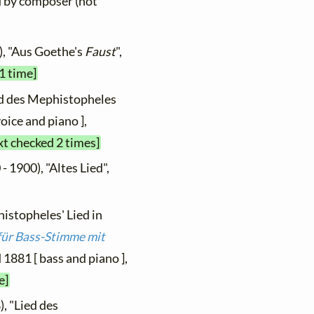
ed by composer (not
), "Aus Goethe's
Faust
",
1 time]
ed des Mephistopheles
voice and piano ],
xt checked 2 times]
- 1900), "Altes Lied",
istopheles' Lied in
 für Bass-Stimme mit
d 1881 [ bass and piano ],
e]
, "Lied des