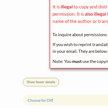
It is
illegal
to copy and dist
permission. It is
also illegal
name of the author or trans
To inquire about permissions 
If you wish to reprint transla
in your email. They are below 
Note: You
must
use the copyr
Show fewer details
Choose for Diff