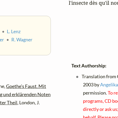
 l'insecte dès qu'il n
•
L. Lenz
er
•
R. Wagner
Text Authorship:
Translation from 
2003 by
Angelika
he,
Goethe's Faust. Mit
permission.
To re
g und erklärenden Noten
programs, CD book
ter Theil
, London, J.
directly or ask u
behalf. Please pr