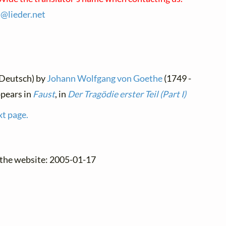
s@
lieder.
net
(Deutsch) by
Johann Wolfgang von Goethe
(1749 -
ppears in
Faust
, in
Der Tragödie erster Teil (Part I)
xt page.
 the website: 2005-01-17