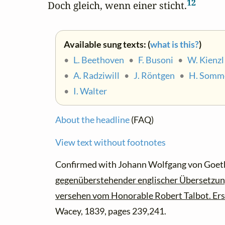
12
Doch gleich, wenn einer sticht.
Available sung texts: (
what is this?
)
•
L. Beethoven
•
F. Busoni
•
W. Kienzl
•
A. Radziwill
•
J. Röntgen
•
H. Somm
•
I. Walter
About the headline
(FAQ)
View text without footnotes
Confirmed with Johann Wolfgang von Goet
gegenüberstehender englischer Übersetzun
versehen vom Honorable Robert Talbot. Ers
Wacey, 1839, pages 239,241.