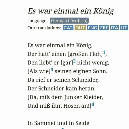
Es war einmal ein König
Language:
German (Deutsch)
Our translations:
CAT
DUT
ENG
FRE
ITA
LIT
Es war einmal ein König,

1
Der hatt' einen [großen Floh]
,

2
Den liebt' er [gar]
 nicht wenig,

3
[Als wie]
 seinen eig'nen Sohn.

Da rief er seinen Schneider,

Der Schneider kam heran:

[Da, miß dem Junker Kleider,

4
Und miß ihm Hosen an!]
In Sammet und in Seide
