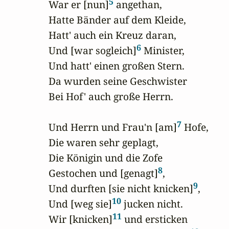
5
War er [nun]
 angethan,

Hatte Bänder auf dem Kleide,

Hatt' auch ein Kreuz daran,

6
Und [war sogleich]
 Minister,

Und hatt' einen großen Stern.

Da wurden seine Geschwister

Bei Hof' auch große Herrn.

7
Und Herrn und Frau'n [am]
 Hofe,

Die waren sehr geplagt,

Die Königin und die Zofe

8
Gestochen und [genagt]
,

9
Und durften [sie nicht knicken]
,

10
Und [weg sie]
 jucken nicht.

11
Wir [knicken]
 und ersticken
