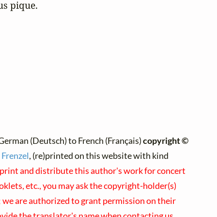
ous pique.
German (Deutsch) to French (Français)
copyright ©
 Frenzel
, (re)printed on this website with kind
print and distribute this author's work for concert
lets, etc., you may ask the copyright-holder(s)
s; we are authorized to grant permission on their
ovide the translator's name when contacting us.