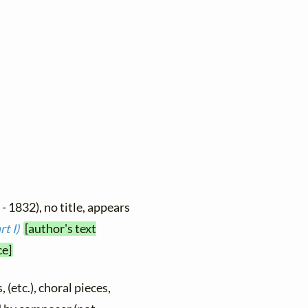
- 1832), no title, appears
t I)
[author's text
ce]
 (etc.), choral pieces,