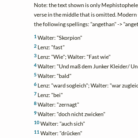
Note: the text shown is only Mephistophele
verse in the middle that is omitted. Mode
the following spellings: "angethan" -> "anget
1
Walter: "Skorpion"
2
Lenz: "fast"
3
Lenz: "Wie"; Walter: "Fast wie"
4
Walter: "Und maß dem Junker Kleider/ Und
5
Walter: "bald"
6
Lenz: "ward sogleich"; Walter: "war zuglei
7
Lenz: "bei"
8
Walter: "zernagt"
9
Walter: "doch nicht zwicken"
10
Walter: "auch sich"
11
Walter: "drücken"