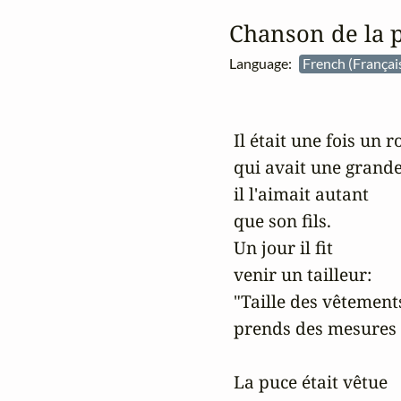
Chanson de la 
Language:
French (Françai
 Il était une fois un ro
 qui avait une grande
 il l'aimait autant

 que son fils.

 Un jour il fit 

 venir un tailleur:

 "Taille des vêtement
 prends des mesures 
 La puce était vêtue 
