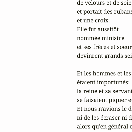
 de velours et de soie

 et portait des rubans
 et une croix.

 Elle fut aussitôt 

 nommée ministre

 et ses frères et soeurs
 devinrent grands sei
 Et les hommes et les
 étaient importunés;

 la reine et sa servant
 se faisaient piquer et
 Et nous n'avions le dr
 ni de les écraser ni d
 alors qu'en général o