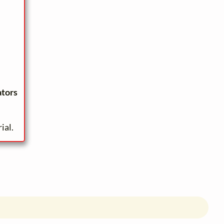
ators
ial.