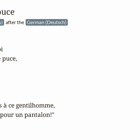
puce
s)
after the
German (Deutsch)
i

 puce,

s à ce gentilhomme,

pour un pantalon!"
