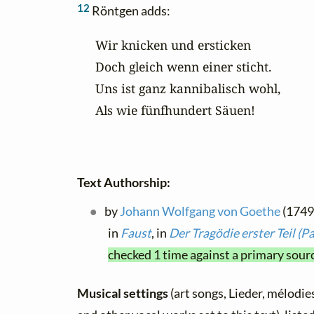
12
Röntgen adds:
Wir knicken und ersticken

Doch gleich wenn einer sticht.

Uns ist ganz kannibalisch wohl,

Als wie fünfhundert Säuen!
Text Authorship:
by
Johann Wolfgang von Goethe
(1749 
in
Faust
, in
Der Tragödie erster Teil (Par
checked 1 time against a primary sour
Musical settings
(art songs, Lieder, mélodies,