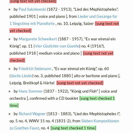
[sung text not yet checked]
by
Paul Sakolowski
(1872 - 1913), "Lied des Mephistopheles",
published 1901 [ voice and piano ], from
Lieder und Gesänge für
1 Singstime mit Pianoforte
, no. 10, Leipzig, Salzer
[sung text not
yet checked]
by
Margarete Schweikert
(1887 - 1957), "Es war einmal ein
König", op. 11 (
Vier Gedichte von Goethe
) no. 4 (1916?),
published 1918 [ medium voice and piano ]
[sung text not yet
checked]
by
Friedrich Siebmann
, "Es war einmal ein König", op. 60
(
Sechs Lieder
) no. 3, published 1880 [ alto or baritone and piano ],
Leipzig, Breitkopf & Härtel
[sung text not yet checked]
by
Hans Sommer
(1837 - 1922), "König und Floh" [ voice and
orchestra ], confirmed with a CD booklet
[sung text checked 1
time]
by
Richard Wagner
(1813 - 1883), "Lied des Mephistopheles I",
op. 5 no. 4, WWV 15 no. 4 (1831-2), from
Sieben Kompositionen
zu Goethes Faust
, no. 4
[sung text checked 1 time]