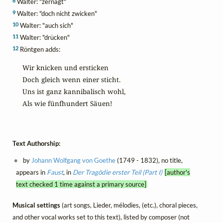
8
Walter: "zernagt"
9
Walter: "doch nicht zwicken"
10
Walter: "auch sich"
11
Walter: "drücken"
12
Röntgen adds:
Wir knicken und ersticken

Doch gleich wenn einer sticht.

Uns ist ganz kannibalisch wohl,

Als wie fünfhundert Säuen!
Text Authorship:
by
Johann Wolfgang von Goethe
(1749 - 1832), no title,
appears in
Faust
, in
Der Tragödie erster Teil (Part I)
[author's
text checked 1 time against a primary source]
Musical settings
(art songs, Lieder, mélodies, (etc.), choral pieces,
and other vocal works set to this text), listed by composer (not