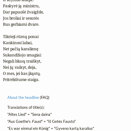
Paskyrė ją ministru,

Dar papuošė žvaigžde,

Jos broliai ir sesutės

Bus gerbiami dvare.

Tikrieji rūmų ponai

Kankinosi labai,

Net pačią karalienę

Sukandžiojo smagiai:

Negali blusų traiškyt,

Nei jų vaikyt, deja,

O mes, jei kas įkąstų,

Pritrėkštume staiga.
About the headline
(FAQ)
Translations of title(s):
"Altes Lied" = "Sena daina"
"Aus Goethe's
Faust
" = "Iš Getės Fausto"
"Es war einmal ein König" = "Gyveno kartą karalius"