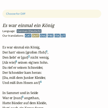
Choose for Diff
Es war einmal ein König
Language:
German (Deutsch)
Our translations:
CAT
DUT
ENG
FRE
ITA
LIT
Es war einmal ein König,

1
Der hatt' einen [großen Floh]
,

2
Den liebt' er [gar]
 nicht wenig,

3
[Als wie]
 seinen eig'nen Sohn.

Da rief er seinen Schneider,

Der Schneider kam heran:

[Da, miß dem Junker Kleider,

4
Und miß ihm Hosen an!]
In Sammet und in Seide

5
War er [nun]
 angethan,

Hatte Bänder auf dem Kleide,

Hatt' auch ein Kreuz daran,
