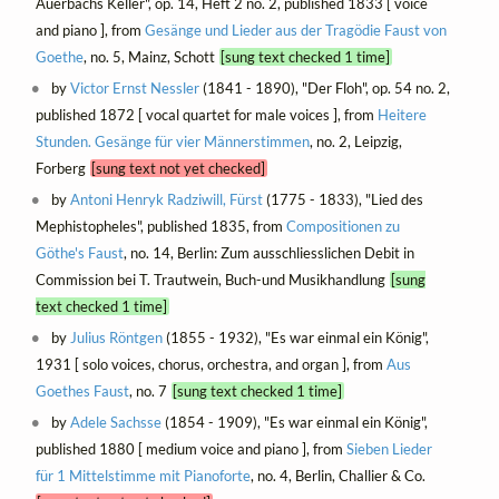
Auerbachs Keller", op. 14, Heft 2 no. 2, published 1833 [ voice
and piano ], from
Gesänge und Lieder aus der Tragödie Faust von
Goethe
, no. 5, Mainz, Schott
[sung text checked 1 time]
by
Victor Ernst Nessler
(1841 - 1890), "Der Floh", op. 54 no. 2,
published 1872 [ vocal quartet for male voices ], from
Heitere
Stunden. Gesänge für vier Männerstimmen
, no. 2, Leipzig,
Forberg
[sung text not yet checked]
by
Antoni Henryk Radziwill, Fürst
(1775 - 1833), "Lied des
Mephistopheles", published 1835, from
Compositionen zu
Göthe's Faust
, no. 14, Berlin: Zum ausschliesslichen Debit in
Commission bei T. Trautwein, Buch-und Musikhandlung
[sung
text checked 1 time]
by
Julius Röntgen
(1855 - 1932), "Es war einmal ein König",
1931 [ solo voices, chorus, orchestra, and organ ], from
Aus
Goethes Faust
, no. 7
[sung text checked 1 time]
by
Adele Sachsse
(1854 - 1909), "Es war einmal ein König",
published 1880 [ medium voice and piano ], from
Sieben Lieder
für 1 Mittelstimme mit Pianoforte
, no. 4, Berlin, Challier & Co.