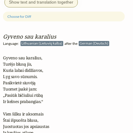
Show text and translation together
Choose for Diff
Gyveno sau karalius
Language:
Lithuanian (Lietuvių kalba)
after the
German (Deutsch)
Gyveno sau karalius,

Turėjo blusą jis,

Kuria labai didžiavos,

Lyg savo sūnumis.

Pasikvietė siuvėją

Tuomet įsakė jam:

„Pasiūk bičiuliui rūbą

Ir kelnes prabangias.“

Vien šilku ir aksomais

Štai išpuošta blusa,

Juostuotas jos apsiaustas

Ir kryžius atlape.
