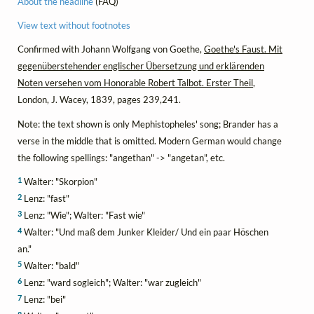
About the headline
(FAQ)
View text without footnotes
Confirmed with Johann Wolfgang von Goethe,
Goethe's Faust. Mit
gegenüberstehender englischer Übersetzung und erklärenden
Noten versehen vom Honorable Robert Talbot. Erster Theil
,
London, J. Wacey, 1839, pages 239,241.
Note: the text shown is only Mephistopheles' song; Brander has a
verse in the middle that is omitted. Modern German would change
the following spellings: "angethan" -> "angetan", etc.
1
Walter: "Skorpion"
2
Lenz: "fast"
3
Lenz: "Wie"; Walter: "Fast wie"
4
Walter: "Und maß dem Junker Kleider/ Und ein paar Höschen
an."
5
Walter: "bald"
6
Lenz: "ward sogleich"; Walter: "war zugleich"
7
Lenz: "bei"