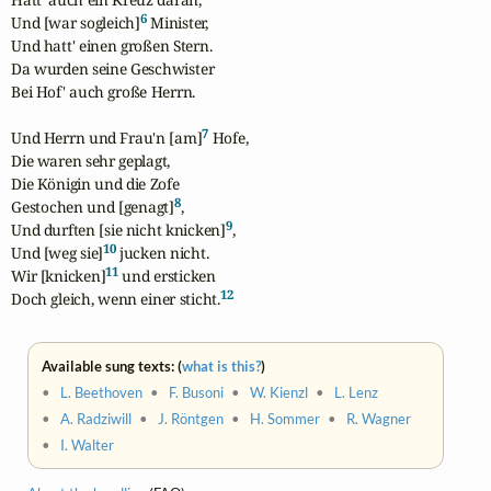
6
Und [war sogleich]
 Minister,

Und hatt' einen großen Stern.

Da wurden seine Geschwister

Bei Hof' auch große Herrn.

7
Und Herrn und Frau'n [am]
 Hofe,

Die waren sehr geplagt,

Die Königin und die Zofe

8
Gestochen und [genagt]
,

9
Und durften [sie nicht knicken]
,

10
Und [weg sie]
 jucken nicht.

11
Wir [knicken]
 und ersticken

12
Doch gleich, wenn einer sticht.
Available sung texts: (
what is this?
)
•
L. Beethoven
•
F. Busoni
•
W. Kienzl
•
L. Lenz
•
A. Radziwill
•
J. Röntgen
•
H. Sommer
•
R. Wagner
•
I. Walter