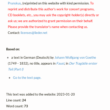
Prunskus
, (re)printed on this website with kind permission.
To
reprint and distribute this author's work for concert programs,
CD booklets, etc., you may ask the copyright-holder(s) directly or
ask us; we are authorized to grant permission on their behalf.
Please provide the translator's name when contacting us.
Contact:
licenses@
lieder.
net
Based on:
a text in German (Deutsch) by
Johann Wolfgang von Goethe
(1749 - 1832), no title, appears in
Faust
, in
Der Tragödie erster
Teil (Part I)
Go to the text page.
This text was added to the website: 2023-01-20
Line count:
24
Word count:
73