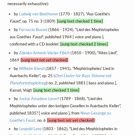
necessarily exhaustive):
by
Ludwig van Beethoven
(1770 - 1827), "Aus Goethe's
Faust
", op. 75 no. 3 (1809)
[sung text checked 1 time]
by
Ferruccio Busoni
(1866 - 1924), "Lied des Mephistopheles
aus Goethes
Faust
", published 1964 [ voice and piano ],
confirmed with a CD booklet
[sung text checked 2 times]
by
Zdenko Antonín Václav Fibich
(1850 - 1900), "Altes Lied",
1869
[sung text not yet checked]
by
Wilhelm Kienzl
(1857 - 1941), "Mephistopheles' Lied in
Auerbachs Keller", op. 25 (
Drei Lieder für Bass-Stimme mit
Pianofortebegleitung
) no. 2, published 1881 [ bass and piano ],
Kassel, Voigt
[sung text checked 1 time]
by
Justus Amadeus Lecerf
(1789 - 1868), "Lied des
Mephistopheles unter den lustigen Gesellen in Auerbachs Keller",
published 1835? [ voice and piano ], from
Neun Gesänge zu
Goethe's Faust
, no. 6
[sung text not yet checked]
by
Leopold Lenz
(1803 - 1862), "Lied des Mephistopheles in