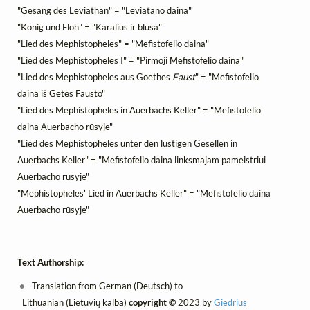
"Gesang des Leviathan" = "Leviatano daina"
"König und Floh" = "Karalius ir blusa"
"Lied des Mephistopheles" = "Mefistofelio daina"
"Lied des Mephistopheles I" = "Pirmoji Mefistofelio daina"
"Lied des Mephistopheles aus Goethes
Faust
" = "Mefistofelio
daina iš Getės Fausto"
"Lied des Mephistopheles in Auerbachs Keller" = "Mefistofelio
daina Auerbacho rūsyje"
"Lied des Mephistopheles unter den lustigen Gesellen in
Auerbachs Keller" = "Mefistofelio daina linksmajam pameistriui
Auerbacho rūsyje"
"Mephistopheles' Lied in Auerbachs Keller" = "Mefistofelio daina
Auerbacho rūsyje"
Text Authorship:
Translation from German (Deutsch) to
Lithuanian (Lietuvių kalba)
copyright ©
2023 by
Giedrius