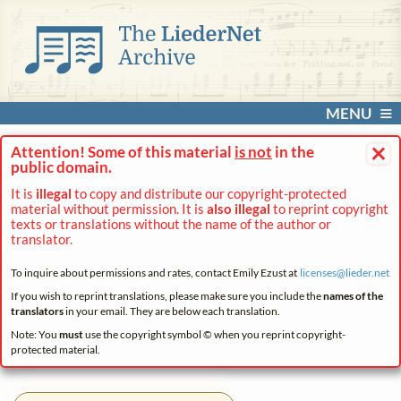
MENU
×
Attention! Some of this material
is not
in the
public domain.
It is
illegal
to copy and distribute our copyright-protected
material without permission. It is
also illegal
to reprint copyright
texts or translations without the name of the author or
translator.
To inquire about permissions and rates, contact Emily Ezust at
licenses@
lieder.
net
If you wish to reprint translations, please make sure you include the
names of the
translators
in your email. They are below each translation.
Note: You
must
use the copyright symbol © when you reprint copyright-
protected material.