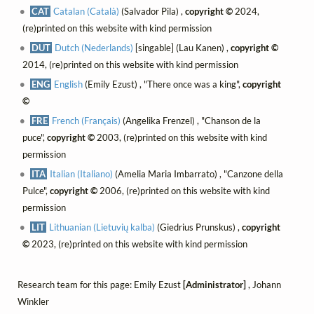
CAT
Catalan (Català)
(Salvador Pila) ,
copyright ©
2024,
(re)printed on this website with kind permission
DUT
Dutch (Nederlands)
[singable] (Lau Kanen) ,
copyright ©
2014, (re)printed on this website with kind permission
ENG
English
(Emily Ezust) , "There once was a king",
copyright
©
FRE
French (Français)
(Angelika Frenzel) , "Chanson de la
puce",
copyright ©
2003, (re)printed on this website with kind
permission
ITA
Italian (Italiano)
(Amelia Maria Imbarrato) , "Canzone della
Pulce",
copyright ©
2006, (re)printed on this website with kind
permission
LIT
Lithuanian (Lietuvių kalba)
(Giedrius Prunskus) ,
copyright
©
2023, (re)printed on this website with kind permission
Research team for this page: Emily Ezust
[Administrator]
, Johann
Winkler