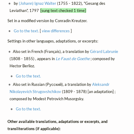
by
(Johann) Ignaz Walter
(1755 - 1822), "Gesang des
Leviathan", 1797
[sung text checked 1 time]
Set in a modified version by Conradin Kreutzer.
Go to the text.
[
view differences
]
Settings in other languages, adaptations, or excerpts:
Also set in French (Français), a translation by
Gérard Labrunie
(1808 - 1855) , appears in
Le Faust de Goethe
; composed by
Hector Berlioz.
Go to the text.
Also set in Russian (Русский), a translation by
Aleksandr
Nikolayevich Strugovshchikov
(1809 - 1878) [an adaptation] ;
composed by Modest Petrovich Musorgsky.
Go to the text.
Other available translations, adaptations or excerpts, and
transliterations (if applicable):