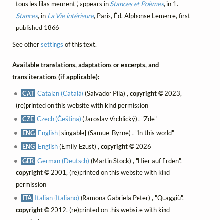
tous les lilas meurent", appears in
Stances et Poèmes
, in 1.
Stances
, in
La Vie intérieure
, Paris, Éd. Alphonse Lemerre, first
published 1866
See other
settings
of this text.
Available translations, adaptations or excerpts, and
transliterations (if applicable):
CAT
Catalan (Català)
(Salvador Pila) ,
copyright ©
2023,
(re)printed on this website with kind permission
CZE
Czech (Čeština)
(Jaroslav Vrchlický) , "Zde"
ENG
English
[singable] (Samuel Byrne) , "In this world"
ENG
English
(Emily Ezust) ,
copyright ©
2026
GER
German (Deutsch)
(Martin Stock) , "Hier auf Erden",
copyright ©
2001, (re)printed on this website with kind
permission
ITA
Italian (Italiano)
(Ramona Gabriela Peter) , "Quaggiù",
copyright ©
2012, (re)printed on this website with kind