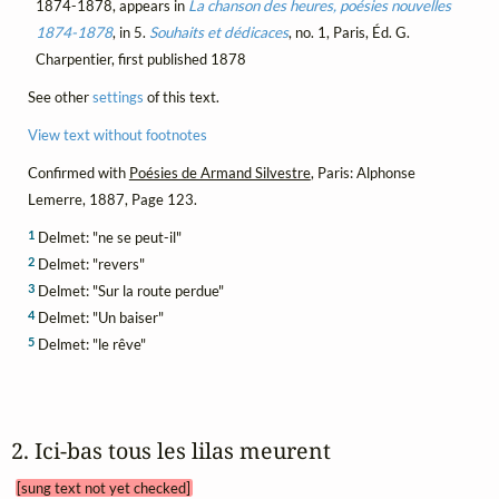
1874-1878, appears in
La chanson des heures, poésies nouvelles
1874-1878
, in 5.
Souhaits et dédicaces
, no. 1, Paris, Éd. G.
Charpentier, first published 1878
See other
settings
of this text.
View text without footnotes
Confirmed with
Poésies de Armand Silvestre
, Paris: Alphonse
Lemerre, 1887, Page 123.
1
Delmet: "ne se peut-il"
2
Delmet: "revers"
3
Delmet: "Sur la route perdue"
4
Delmet: "Un baiser"
5
Delmet: "le rêve"
2. Ici‑bas tous les lilas meurent 
[sung text not yet checked]