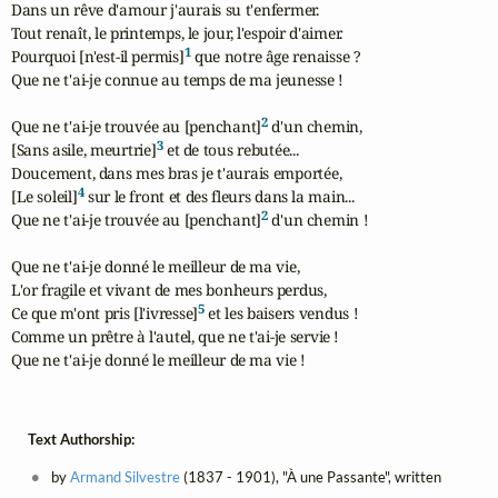
Dans un rêve d'amour j'aurais su t'enfermer. 

Tout renaît, le printemps, le jour, l'espoir d'aimer. 

1
Pourquoi [n'est-il permis]
 que notre âge renaisse ? 

Que ne t'ai-je connue au temps de ma jeunesse ! 

2
Que ne t'ai-je trouvée au [penchant]
 d'un chemin,

3
[Sans asile, meurtrie]
 et de tous rebutée... 

Doucement, dans mes bras je t'aurais emportée,

4
[Le soleil]
 sur le front et des fleurs dans la main... 

2
Que ne t'ai-je trouvée au [penchant]
 d'un chemin ! 

Que ne t'ai-je donné le meilleur de ma vie, 

L'or fragile et vivant de mes bonheurs perdus, 

5
Ce que m'ont pris [l'ivresse]
 et les baisers vendus ! 

Comme un prêtre à l'autel, que ne t'ai-je servie !

Que ne t'ai-je donné le meilleur de ma vie !
Text Authorship:
by
Armand Silvestre
(1837 - 1901), "À une Passante", written