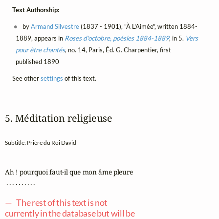
Text Authorship:
by
Armand Silvestre
(1837 - 1901), "À L'Aimée", written 1884-
1889, appears in
Roses d'octobre, poésies 1884-1889
, in 5.
Vers
pour être chantés
, no. 14, Paris, Éd. G. Charpentier, first
published 1890
See other
settings
of this text.
5. Méditation religieuse
Subtitle: Prière du Roi David
Ah ! pourquoi faut-il que mon âme pleure

 . . . . . . . . . .

— The rest of this text is not
currently in the database but will be