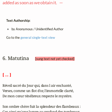
added as soon as we obtain it. —
Text Authorship:
by Anonymous / Unidentified Author
Go to the
general single-text view
6. Matutina 
[sung text not yet checked]
[ ... ]
Réveil sacré du Jour qui, dans l air enchanté,

Verses, comme un flot d'or, l'immortelle clarté, 

De mon cœur ténébreux respecte le mystère. 

Son ombre chère fuit la splendeur des flambeaux :

Car, ainsi qu'une lampe au profond des tombeaux, 
