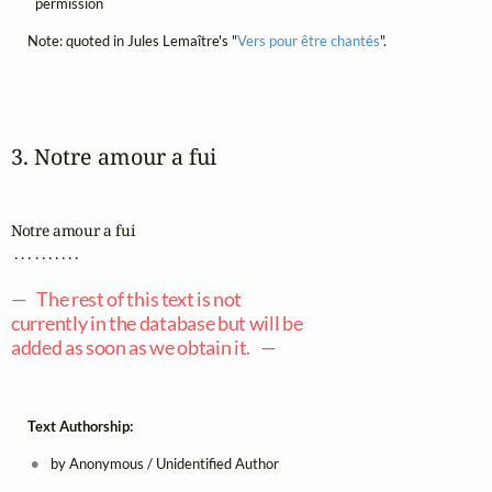
permission
Note: quoted in Jules Lemaître's "
Vers pour être chantés
".
3. Notre amour a fui
Notre amour a fui

 . . . . . . . . . .

— The rest of this text is not
currently in the database but will be
added as soon as we obtain it. —
Text Authorship:
by Anonymous / Unidentified Author