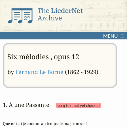
MENU
Six mélodies , opus 12
by
Fernand Le Borne
(1862 - 1929)
1. À une Passante 
[sung text not yet checked]
Que ne t'ai-je connue au temps de ma jeunesse ! 
