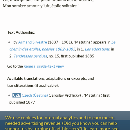
Mon sombre amour y luit, étoile solitaire ! 

Text Authorship:
by
Armand Silvestre
(1837 - 1901), "Matutina", appears in
Le
chemin des étoiles, poésies 1882-1885
, in 1.
Les adorations
, in
2.
Tendresses perdues
, no. 15, first published 1885
Go to the
general single-text view
Available translations, adaptations or excerpts, and
transliterations (if applicable):
CZE
Czech (Čeština)
(Jaroslav Vrchlický) , "Matutina", first
published 1877
We use cookies for internal analytics and to earn much-
needed advertising revenue. (Did you know you can help
Contact
support us by turning off ad-blockers?) To learn more, see