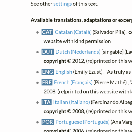
See other
settings
of this text.
Available translations, adaptations or excerp
CAT
Catalan (Català)
(Salvador Pila) ,
c
website with kind permission
DUT
Dutch (Nederlands)
[singable] (La
copyright ©
2012, (re)printed on this 
ENG
English
(Emily Ezust) , "As truly as
FRE
French (Français)
(Pierre Mathé) , "A
2008, (re)printed on this website with
ITA
Italian (Italiano)
(Ferdinando Albeggi
copyright ©
2008, (re)printed on this 
POR
Portuguese (Português)
(Ana Varga
copyright ©
2006, (re)printed on this 