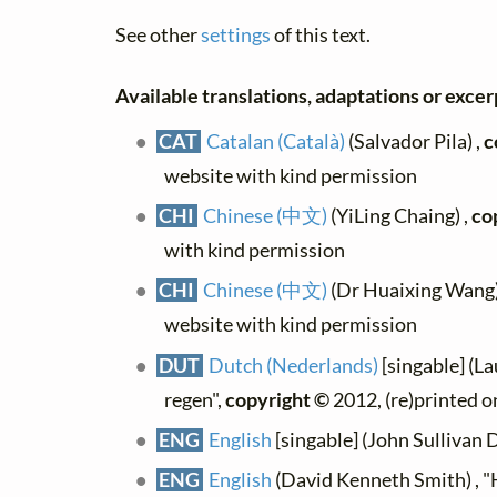
See other
settings
of this text.
Available translations, adaptations or excerp
CAT
Catalan (Català)
(Salvador Pila) ,
c
website with kind permission
CHI
Chinese (中文)
(YiLing Chaing) ,
co
with kind permission
CHI
Chinese (中文)
(Dr Huaixing Wang)
website with kind permission
DUT
Dutch (Nederlands)
[singable] (La
regen",
copyright ©
2012, (re)printed o
ENG
English
[singable] (John Sullivan 
ENG
English
(David Kenneth Smith) , "