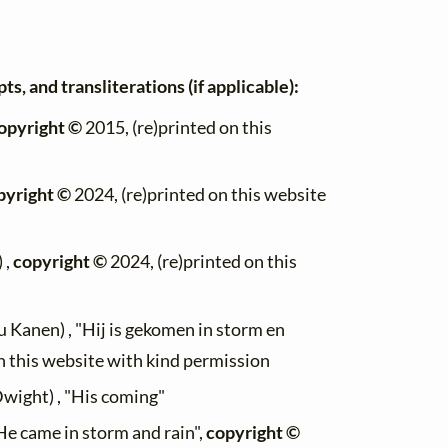
ts, and transliterations (if applicable):
opyright ©
2015, (re)printed on this
pyright ©
2024, (re)printed on this website
 ,
copyright ©
2024, (re)printed on this
u Kanen) , "Hij is gekomen in storm en
n this website with kind permission
Dwight) , "His coming"
He came in storm and rain",
copyright ©