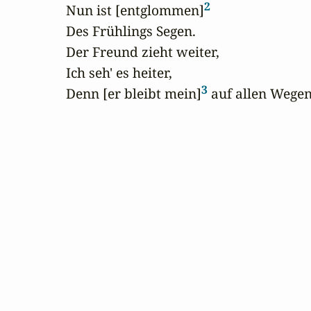
2
Nun ist [entglommen]
Des Frühlings Segen.

Der Freund zieht weiter, 

Ich seh' es heiter,

3
Denn [er bleibt mein]
 auf allen Wegen