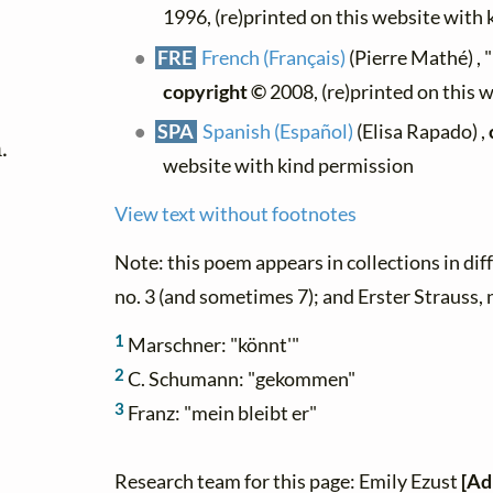
1996, (re)printed on this website with
FRE
French (Français)
(Pierre Mathé) , "
copyright ©
2008, (re)printed on this 
SPA
Spanish (Español)
(Elisa Rapado) ,
.
website with kind permission
View text without footnotes
Note: this poem appears in collections in di
no. 3 (and sometimes 7); and Erster Strauss, 
1
Marschner: "könnt'"
2
C. Schumann: "gekommen"
3
Franz: "mein bleibt er"
Research team for this page: Emily Ezust
[Ad