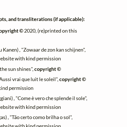
ts, and transliterations (if applicable):
opyright ©
2020, (re)printed on this
u Kanen) , "Zowaar de zon kan schijnen",
website with kind permission
 the sun shines",
copyright ©
ussi vrai que luit le soleil",
copyright ©
 kind permission
ani) , "Come è vero che splende il sole",
website with kind permission
s) , "Tão certo como brilha o sol",
website with kind permission