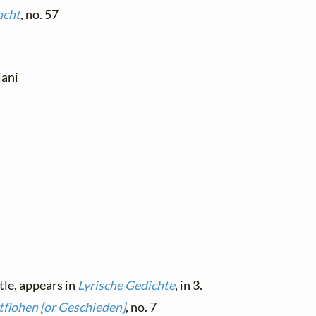
acht
, no. 57
iani
tle, appears in
Lyrische Gedichte
, in 3.
tflohen [or Geschieden]
, no. 7