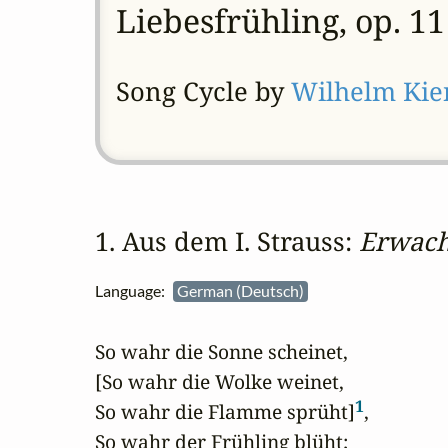
Liebesfrühling, op. 11
Song Cycle by
Wilhelm Kie
1. Aus dem I. Strauss: 
Erwach
Language:
German (Deutsch)
So wahr die Sonne scheinet,

[So wahr die Wolke weinet,

1
So wahr die Flamme sprüht]
,

So wahr der Frühling blüht;
