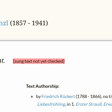
nzl
(1857 - 1941)
t
. 
[sung text not yet checked]
Text Authorship:
by
Friedrich Rückert
(1788 - 1866), no ti
Liebesfrühling
, in 1.
Erster Strauß. Erw