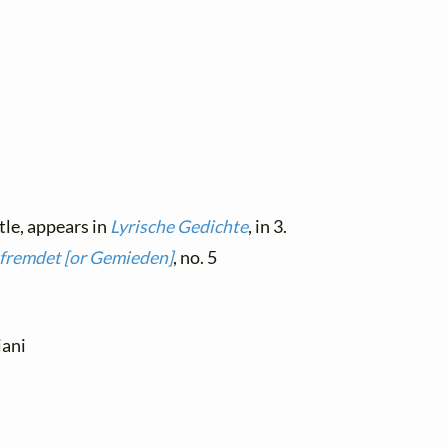
tle, appears in
Lyrische Gedichte
, in 3.
tfremdet [or Gemieden]
, no. 5
iani