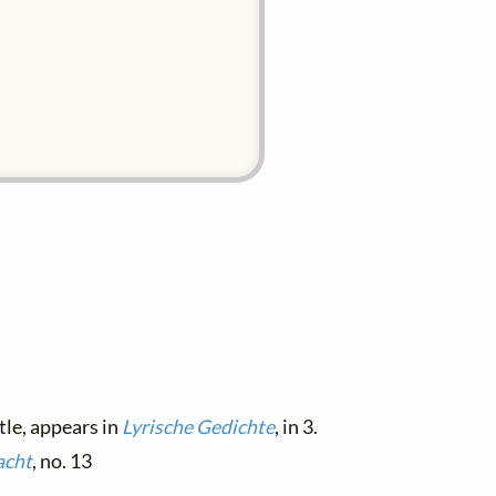
tle, appears in
Lyrische Gedichte
, in 3.
acht
, no. 13