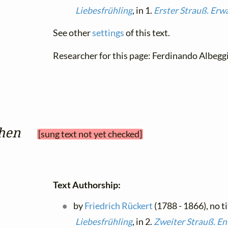
Liebesfrühling
, in 1.
Erster Strauß. Erw
See other
settings
of this text.
Researcher for this page: Ferdinando Albegg
ohen
[sung text not yet checked]
Text Authorship:
by
Friedrich Rückert
(1788 - 1866), no ti
Liebesfrühling
, in 2.
Zweiter Strauß. En