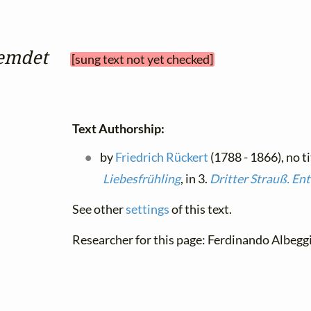
emdet
[sung text not yet checked]
Text Authorship:
by
Friedrich Rückert
(1788 - 1866), no ti
Liebesfrühling
, in 3.
Dritter Strauß. En
See other
settings
of this text.
Researcher for this page: Ferdinando Albegg