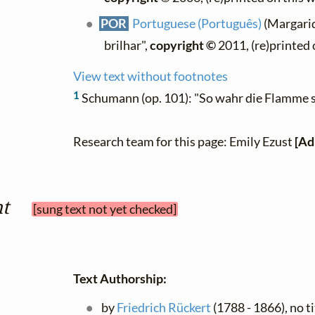
POR
Portuguese (Português)
(Margarid
brilhar",
copyright ©
2011, (re)printed 
View text without footnotes
1
Schumann (op. 101): "So wahr die Flamme s
Research team for this page: Emily Ezust
[Ad
t
[sung text not yet checked]
Text Authorship:
by
Friedrich Rückert
(1788 - 1866), no ti