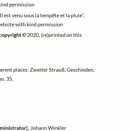
 kind permission
Il est venu sous la tempête et la pluie",
website with kind permission
copyright ©
2020, (re)printed on this
fferent places: Zweiter Strauß, Geschieden,
no. 35.
ministrator]
, Johann Winkler