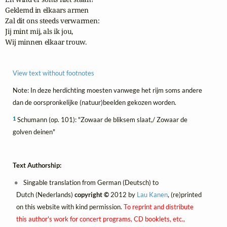
Geklemd in elkaars armen

Zal dit ons steeds verwarmen:

Jij mint mij, als ik jou,

Wij minnen elkaar trouw.
View text without footnotes
Note: In deze herdichting moesten vanwege het rijm soms andere
dan de oorspronkelijke (natuur)beelden gekozen worden.
1
Schumann (op. 101): "Zowaar de bliksem slaat,/ Zowaar de
golven deinen"
Text Authorship:
Singable translation from German (Deutsch) to
Dutch (Nederlands)
copyright ©
2012 by
Lau Kanen
, (re)printed
on this website with kind permission.
To reprint and distribute
this author's work for concert programs, CD booklets, etc.,