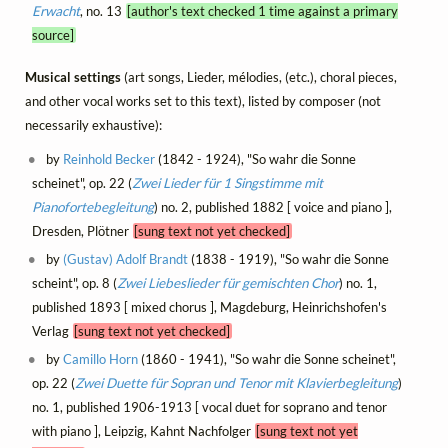
Erwacht
, no. 13
[author's text checked 1 time against a primary
source]
Musical settings
(art songs, Lieder, mélodies, (etc.), choral pieces,
and other vocal works set to this text), listed by composer (not
necessarily exhaustive):
by
Reinhold Becker
(1842 - 1924), "So wahr die Sonne
scheinet", op. 22 (
Zwei Lieder für 1 Singstimme mit
Pianofortebegleitung
) no. 2, published 1882 [ voice and piano ],
Dresden, Plötner
[sung text not yet checked]
by
(Gustav) Adolf Brandt
(1838 - 1919), "So wahr die Sonne
scheint", op. 8 (
Zwei Liebeslieder für gemischten Chor
) no. 1,
published 1893 [ mixed chorus ], Magdeburg, Heinrichshofen's
Verlag
[sung text not yet checked]
by
Camillo Horn
(1860 - 1941), "So wahr die Sonne scheinet",
op. 22 (
Zwei Duette für Sopran und Tenor mit Klavierbegleitung
)
no. 1, published 1906-1913 [ vocal duet for soprano and tenor
with piano ], Leipzig, Kahnt Nachfolger
[sung text not yet