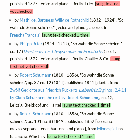
published 1875 [ voice and piano ], Berlin, Erler
[sung text not
yet checked]
by
Mathilde, Baroness Willy de Rothschild
(1832 - 1924), "So
wahr die Sonne scheinet" [ voice and piano ], also set in
French (Français)
[sung text checked 1 time]
by
Philipp Rüfer
(1844 - 1919), "So wahr die Sonne scheinet",
op. 17 (
Drei Lieder für 1 Singstimme mit Pianoforte.
) no. 1,
published 1872 [ voice and piano ], Berlin, Challier & Co.
[sung
text not yet checked]
by
Robert Schumann
(1810 - 1856), "So wahr die Sonne
scheinet", op. 37 no. 12 (1841), published 1841 [ duet ], from
Zwölf Gedichte aus Friedrich Rückerts
Liebesfrühling
[nos. 2,4,11
by Clara Schumann; the rest by Robert Schumann]
, no. 12,
Leipzig, Breitkopf und Härtel
[sung text checked 1 time]
by
Robert Schumann
(1810 - 1856), "So wahr die Sonne
scheinet", op. 101 no. 8 (1849), published 1852 [ soprano,
mezzo-soprano, tenor, baritone and piano ], from
Minnespiel
, no.
8, Leipzig, Whistling
[sung text checked 1 time]