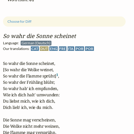
Choose for Diff
So wahr die Sonne scheinet
Language:
German (Deutsch)
Our translations:
CAT
DUT
ENG
FRE
ITA
POR
POR
So wahr die Sonne scheinet,

[So wahr die Wolke weinet,

1
So wahr die Flamme sprüht]
,

So wahr der Frühling blüht;

So wahr hab' ich empfunden,

Wie ich dich halt' umwunden:

Du liebst mich, wie ich dich,

Dich lieb' ich, wie du mich.

Die Sonne mag verscheinen,

Die Wolke nicht mehr weinen,

Die Flamme mag versprühn,
