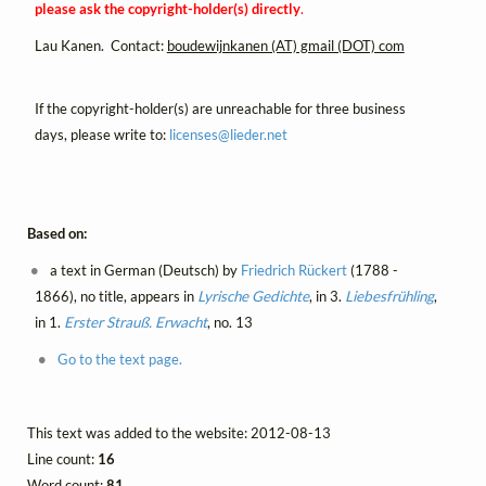
please ask the copyright-holder(s) directly
.
Lau Kanen. Contact:
boudewijnkanen (AT) gmail (DOT) com
If the copyright-holder(s) are unreachable for three business
days, please write to:
licenses@
lieder.
net
Based on:
a text in German (Deutsch) by
Friedrich Rückert
(1788 -
1866), no title, appears in
Lyrische Gedichte
, in 3.
Liebesfrühling
,
in 1.
Erster Strauß. Erwacht
, no. 13
Go to the text page.
This text was added to the website: 2012-08-13
Line count:
16
Word count:
81