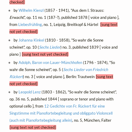
checked]
by
Wilhelm Kienzl
(1857 - 1941), "Aus dem I. Strauss:
Erwacht
.", op. 11 no. 1 (187-?), published 1878 [ voice and piano ],
from
Liebesfrühling
, no. 1, Leipzig, Breitkopf & Härtel
[sung text
not yet checked]
by
Johanna Kinkel
(1810 - 1858), "So wahr die Sonne
scheinet", op. 10 (
Sechs Lieder
) no. 3, published 1839 [ voice and
piano ]
[sung text not yet checked]
by
Adolph, Baron von Lauer-Münchhofen
(1796 - 1874), "So
wahr die Sonne scheinet", op. 5 (
Sechs Lieder von Friedrich
Rückert
) no. 3 [ voice and piano ], Berlin: Trautwein
[sung text
not yet checked]
by
Leopold Lenz
(1803 - 1862), "So wahr die Sonne scheinet",
op. 36 no. 5, published 1844 [ soprano or tenor and piano with
optional cello ], from
12 Gedichte von Fr. Rückert für eine
Singstimme mit Pianofortebegleitung und obliggato Violoncell
(auch mit Pianofortebegleitung allein)
, no. 5, München, Falter
[sung text not yet checked]