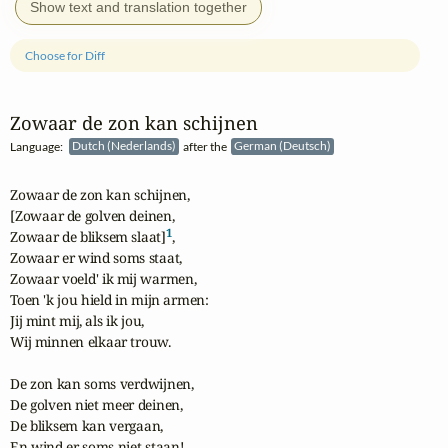
Show text and translation together
Choose for Diff
Zowaar de zon kan schijnen
Language:
Dutch (Nederlands)
after the
German (Deutsch)
Zowaar de zon kan schijnen,

[Zowaar de golven deinen,

1
Zowaar de bliksem slaat]
,

Zowaar er wind soms staat,

Zowaar voeld' ik mij warmen,

Toen 'k jou hield in mijn armen:

Jij mint mij, als ik jou,

Wij minnen elkaar trouw.

De zon kan soms verdwijnen,

De golven niet meer deinen,

De bliksem kan vergaan,

En wind er soms niet staan!
