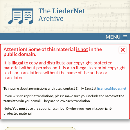
MENU
×
Attention! Some of this material
is not
in the
public domain.
It is
illegal
to copy and distribute our copyright-protected
material without permission. It is
also illegal
to reprint copyright
texts or translations without the name of the author or
translator.
To inquire about permissions and rates, contact Emily Ezust at
licenses@
lieder.
net
If you wish to reprint translations, please make sure you include the
names of the
translators
in your email. They are below each translation.
Note: You
must
use the copyright symbol © when you reprint copyright-
protected material.