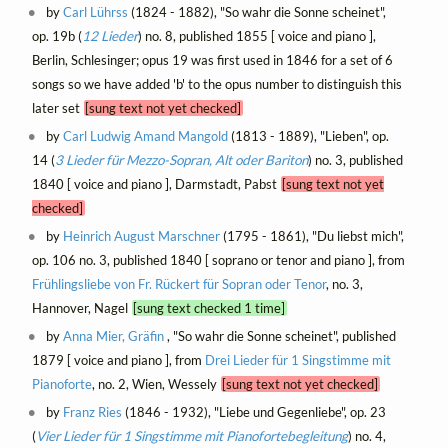
by
Carl Lührss
(1824 - 1882), "So wahr die Sonne scheinet",
op. 19b (
12 Lieder
) no. 8, published 1855 [ voice and piano ],
Berlin, Schlesinger; opus 19 was first used in 1846 for a set of 6
songs so we have added 'b' to the opus number to distinguish this
later set
[sung text not yet checked]
by
Carl Ludwig Amand Mangold
(1813 - 1889), "Lieben", op.
14 (
3 Lieder für Mezzo-Sopran, Alt oder Bariton
) no. 3, published
1840 [ voice and piano ], Darmstadt, Pabst
[sung text not yet
checked]
by
Heinrich August Marschner
(1795 - 1861), "Du liebst mich",
op. 106 no. 3, published 1840 [ soprano or tenor and piano ], from
Frühlingsliebe von Fr. Rückert für Sopran oder Tenor
, no. 3,
Hannover, Nagel
[sung text checked 1 time]
by
Anna Mier, Gräfin
, "So wahr die Sonne scheinet", published
1879 [ voice and piano ], from
Drei Lieder für 1 Singstimme mit
Pianoforte
, no. 2, Wien, Wessely
[sung text not yet checked]
by
Franz Ries
(1846 - 1932), "Liebe und Gegenliebe", op. 23
(
Vier Lieder für 1 Singstimme mit Pianofortebegleitung
) no. 4,