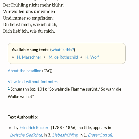
Der Frühling nicht mehr blühn!

Wir wollen uns umwinden

Und immer so empfinden;

Du liebst mich, wie ich dich,

Dich lieb' ich, wie du mich.
Available sung texts: (
what is this?
)
•
H. Marschner
•
M. de Rothschild
•
H. Wolf
About the headline
(FAQ)
View text without footnotes
1
Schumann (op. 101): "So wahr die Flamme sprüht,/ So wahr die
Wolke weinet"
Text Authorship:
by
Friedrich Rückert
(1788 - 1866), no title, appears in
Lyrische Gedichte
, in 3.
Liebesfrühling
, in 1.
Erster Strauß.