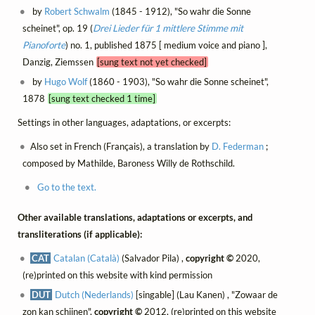
by
Robert Schwalm
(1845 - 1912), "So wahr die Sonne
scheinet", op. 19 (
Drei Lieder für 1 mittlere Stimme mit
Pianoforte
) no. 1, published 1875 [ medium voice and piano ],
Danzig, Ziemssen
[sung text not yet checked]
by
Hugo Wolf
(1860 - 1903), "So wahr die Sonne scheinet",
1878
[sung text checked 1 time]
Settings in other languages, adaptations, or excerpts:
Also set in French (Français), a translation by
D. Federman
;
composed by Mathilde, Baroness Willy de Rothschild.
Go to the text.
Other available translations, adaptations or excerpts, and
transliterations (if applicable):
CAT
Catalan (Català)
(Salvador Pila) ,
copyright ©
2020,
(re)printed on this website with kind permission
DUT
Dutch (Nederlands)
[singable] (Lau Kanen) , "Zowaar de
zon kan schijnen",
copyright ©
2012, (re)printed on this website