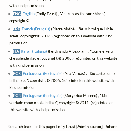
with kind permission
ENG
English
(Emily Ezust) , "As truly as the sun shines",
copyright ©
FRE
French (Français)
(Pierre Mathé) , "Aussi vrai que luit le
soleil",
copyright ©
2008, (re)printed on this website with kind
permission
ITA
Italian (Italiano)
(Ferdinando Albeggiani) , "Come è vero
che splende il sole",
copyright ©
2008, (re)printed on this website
with kind permission
POR
Portuguese (Português)
(Ana Vargas) , "Tão certo como
brilha o sol",
copyright ©
2006, (re)printed on this website with
kind permission
POR
Portuguese (Português)
(Margarida Moreno) , "Tão
verdade como o sol a brilhar",
copyright ©
2011, (re)printed on
this website with kind permission
Research team for this page: Emily Ezust
[Administrator]
, Johann