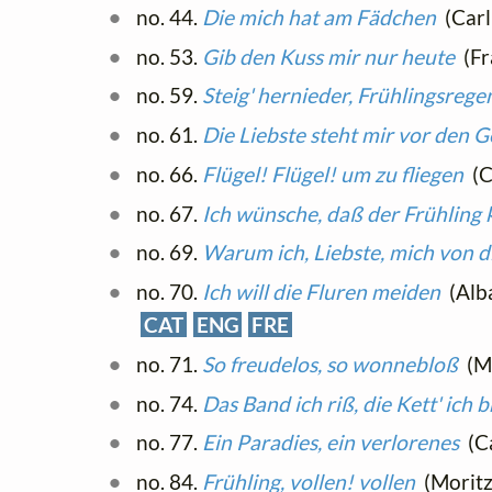
no. 44.
Die mich hat am Fädchen
(Carl
no. 53.
Gib den Kuss mir nur heute
(Fra
no. 59.
Steig' hernieder, Frühlingsrege
no. 61.
Die Liebste steht mir vor den 
no. 66.
Flügel! Flügel! um zu fliegen
(C
no. 67.
Ich wünsche, daß der Frühlin
no. 69.
Warum ich, Liebste, mich von d
no. 70.
Ich will die Fluren meiden
(Alba
CAT
ENG
FRE
no. 71.
So freudelos, so wonnebloß
(Mo
no. 74.
Das Band ich riß, die Kett' ich 
no. 77.
Ein Paradies, ein verlorenes
(Ca
no. 84.
Frühling, vollen! vollen
(Morit