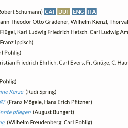
obert Schumann)
CAT
DUT
ENG
ITA
nn Theodor Otto Grädener, Wilhelm Kienzl, Thorvald
Flügel, Karl Ludwig Friedrich Hetsch, Carl Ludwig A
Franz Ippisch)
l Pohlig)
istian Friedrich Ehrlich, Carl Evers, Fr. Gnüge, C. 
Pohlig)
ine Kerze
(Rudi Spring)
ß?
(Franz Mögele, Hans Erich Pfitzner)
önnte pflegen
(August Bungert)
ag
(Wilhelm Freudenberg, Carl Pohlig)