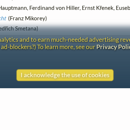
auptmann, Ferdinand von Hiller, Ernst Křenek, Euseb
cht
(Franz Mikorey)
dřich Smetana)
analytics and to earn much-needed advertising re
 ad-blockers?) To learn more, see our
Privacy Poli
I acknowledge the use of cookies