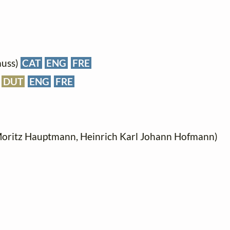
auss)
CAT
ENG
FRE
DUT
ENG
FRE
 Moritz Hauptmann, Heinrich Karl Johann Hofmann)