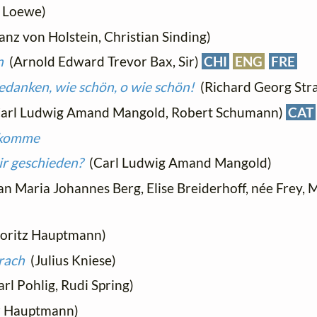
 Loewe)
nz von Holstein, Christian Sinding)
n
(Arnold Edward Trevor Bax, Sir)
CHI
ENG
FRE
Gedanken, wie schön, o wie schön!
(Richard Georg Str
arl Ludwig Amand Mangold, Robert Schumann)
CAT
g komme
ir geschieden?
(Carl Ludwig Amand Mangold)
n Maria Johannes Berg, Elise Breiderhoff, née Frey,
ritz Hauptmann)
brach
(Julius Kniese)
rl Pohlig, Rudi Spring)
z Hauptmann)