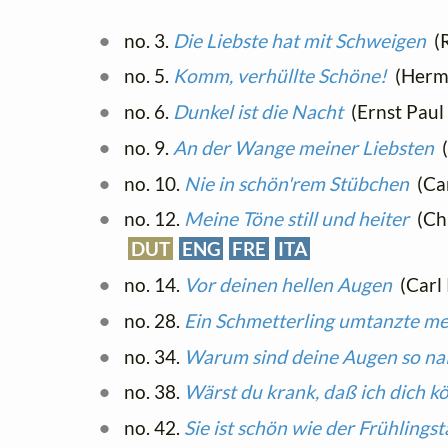
no. 3.
Die Liebste hat mit Schweigen
(R
no. 5.
Komm, verhüllte Schöne!
(Herma
no. 6.
Dunkel ist die Nacht
(Ernst Paul 
no. 9.
An der Wange meiner Liebsten
(
no. 10.
Nie in schön'rem Stübchen
(Car
no. 12.
Meine Töne still und heiter
(Chr
DUT
ENG
FRE
ITA
no. 14.
Vor deinen hellen Augen
(Carl 
no. 28.
Ein Schmetterling umtanzte me
no. 34.
Warum sind deine Augen so na
no. 38.
Wärst du krank, daß ich dich k
no. 42.
Sie ist schön wie der Frühlingst