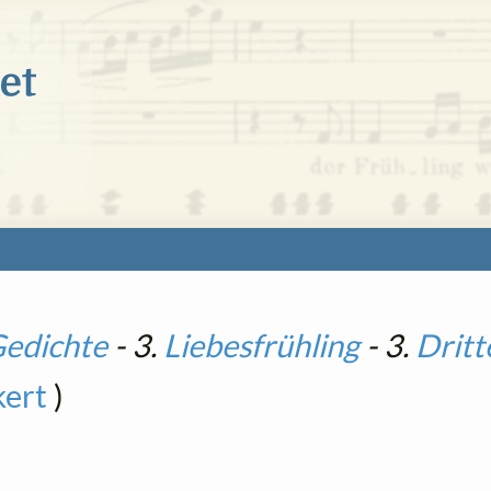
Gedichte
- 3.
Liebesfrühling
- 3.
Dritt
kert
)