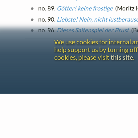
no. 89.
Götter! keine frostige
(Moritz H
no. 90.
Liebste! Nein, nicht lustberaus
no. 96.
Dieses Saitenspiel der Brust
(Be
We use cookies for internal 
help support us by turning off
cookies, please visit
this site
.