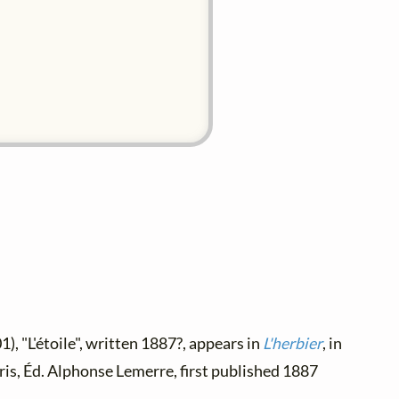
1), "L'étoile", written 1887?, appears in
L'herbier
, in
aris, Éd. Alphonse Lemerre, first published 1887