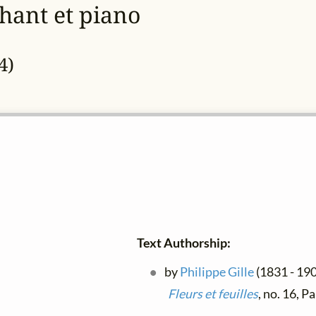
hant et piano
4)
Text Authorship:
by
Philippe Gille
(1831 - 190
Fleurs et feuilles
, no. 16, P