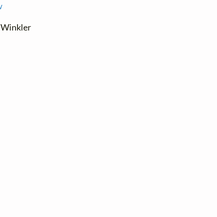
w
n Winkler