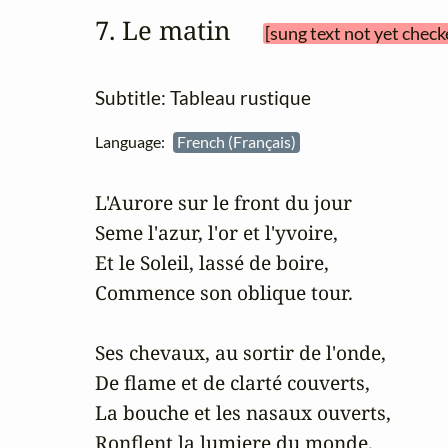
7. Le matin 
[sung text not yet check
Subtitle: Tableau rustique
Language:
French (Français)
L'Aurore sur le front du jour 

Seme l'azur, l'or et l'yvoire, 

Et le Soleil, lassé de boire, 

Commence son oblique tour.

Ses chevaux, au sortir de l'onde, 

De flame et de clarté couverts, 

La bouche et les nasaux ouverts, 

Ronflent la lumiere du monde.
