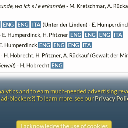
tunde, wo ich s i e erkannte
) - M. Kretschmar, A. Rücka
ENG
ENG
ITA
(
Unter der Linden
) - E. Humperdinck
 - E. Humperdinck, H. Pfitzner
ENG
ENG
ENG
ITA
- E. Humperdinck
ENG
ENG
ENG
ITA
- H. Hobrecht, H. Pfitzner, A. Rückauf (Gewalt der Mi
Gewalt
) - H. Hobrecht
ENG
analytics and to earn much-needed advertising re
 ad-blockers?) To learn more, see our
Privacy Poli
I acknowledge the use of cookies