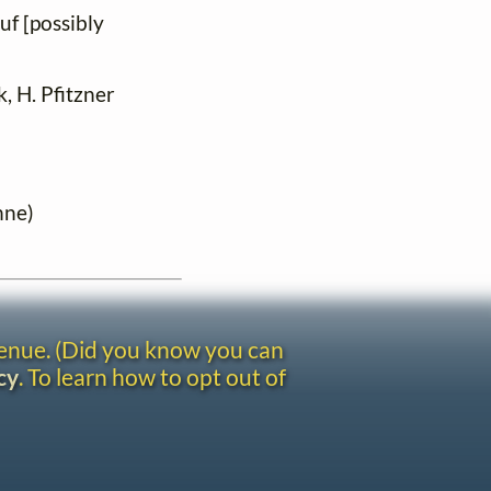
uf [possibly
, H. Pfitzner
nne)
venue. (Did you know you can
cy
. To learn how to opt out of