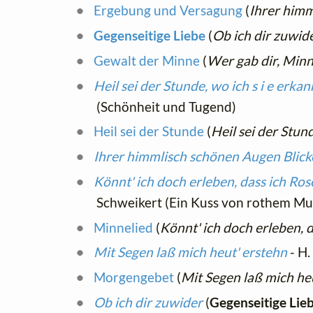
Ergebung und Versagung
(
Ihrer himm
Gegenseitige Liebe
(
Ob ich dir zuwid
Gewalt der Minne
(
Wer gab dir, Minn
Heil sei der Stunde, wo ich s i e erkan
(Schönheit und Tugend)
Heil sei der Stunde
(
Heil sei der Stund
Ihrer himmlisch schönen Augen Blick
Könnt' ich doch erleben, dass ich Ros
Schweikert (Ein Kuss von rothem M
Minnelied
(
Könnt' ich doch erleben, 
Mit Segen laß mich heut' erstehn
- H.
Morgengebet
(
Mit Segen laß mich he
Ob ich dir zuwider
(
Gegenseitige Lie