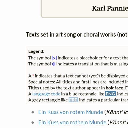
Karl Pannier
Texts set in art song or choral works (n
Legend:
The symbol
[x]
indicates a placeholder for a text tha
The symbol
⊗
indicates a translation that is missing
A
*
indicates that a text cannot (yet?) be displayed o
Special notes: All titles and first lines are included
Titles used by the text author appear in
boldface
. 
A
language code
in a blue rectangle like
ENG
indica
A grey rectangle like
FRE
indicates a particular tran
Ein Kuss von rotem Munde
(
Könnt' ic
Ein Kuss von rothem Munde
(
Könnt' 