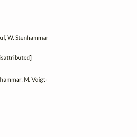
kauf, W. Stenhammar
isattributed]
enhammar, M. Voigt-