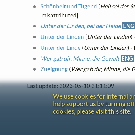
Schönheit und Tugend
(
Heil sei der S
misattributed]
Unter der Linden, bei der Heide
ENG
Unter der Linden
(
Unter der Linden
)
Unter der Linde
(
Unter der Linden
) 
Wer gab dir, Minne, die Gewalt
ENG
Zueignung
(
Wer gab dir, Minne, die 
Last update: 2023-05-10 21:11:09
We use cookies for internal 
help support us by turning off
cookies, please visit
this site
.