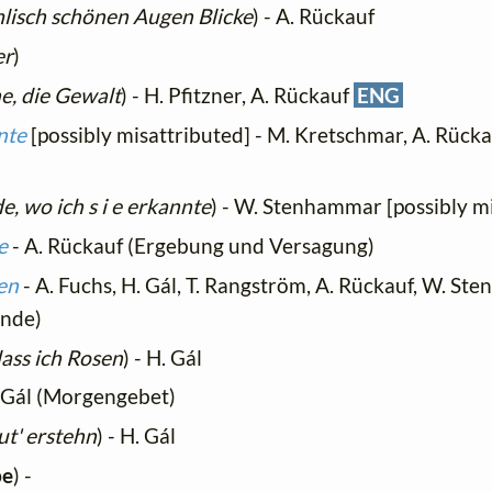
lisch schönen Augen Blicke
) - A. Rückauf
er
)
e, die Gewalt
) - H. Pfitzner, A. Rückauf
ENG
nte
[possibly misattributed] - M. Kretschmar, A. Rüc
e, wo ich s i e erkannte
) - W. Stenhammar [possibly m
e
- A. Rückauf (Ergebung und Versagung)
en
- A. Fuchs, H. Gál, T. Rangström, A. Rückauf, W. St
unde)
dass ich Rosen
) - H. Gál
 Gál (Morgengebet)
ut' erstehn
) - H. Gál
be
) -