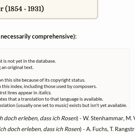
 (1854 - 1931)
ot necessarily comprehensive):
t is not yet in the database.
 an original text.
n this site because of its copyright status.
 in this index, including those used by composers.
First lines appear in
italics
.
tes that a translation to that language is available.
slation (usually one set to music) exists but isn't yet available.
h doch erleben, dass ich Rosen
) - W. Stenhammar, M. 
ich doch erleben, dass ich Rosen
) - A. Fuchs, T. Rangs