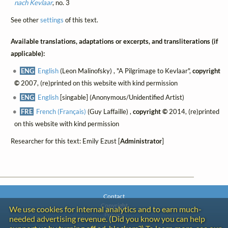
nach Kevlaar
, no. 3
See other
settings
of this text.
Available translations, adaptations or excerpts, and transliterations (if
applicable):
ENG
English
(Leon Malinofsky) , "A Pilgrimage to Kevlaar",
copyright
©
2007, (re)printed on this website with kind permission
ENG
English
[singable] (Anonymous/Unidentified Artist)
FRE
French (Français)
(Guy Laffaille) ,
copyright ©
2014, (re)printed
on this website with kind permission
Researcher for this text: Emily Ezust [
Administrator
]
Contact
Copyright
We use cookies for internal analytics and to earn much-
Privacy
needed advertising revenue. (Did you know you can help