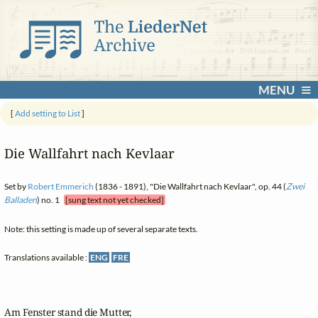
MENU
[
Add setting to List
]
Die Wallfahrt nach Kevlaar
Set by
Robert Emmerich
(1836 - 1891), "Die Wallfahrt nach Kevlaar", op. 44 (
Zwei
Balladen
) no. 1
[sung text not yet checked]
Note: this setting is made up of several separate texts.
Translations available :
ENG
FRE
Am Fenster stand die Mutter,
