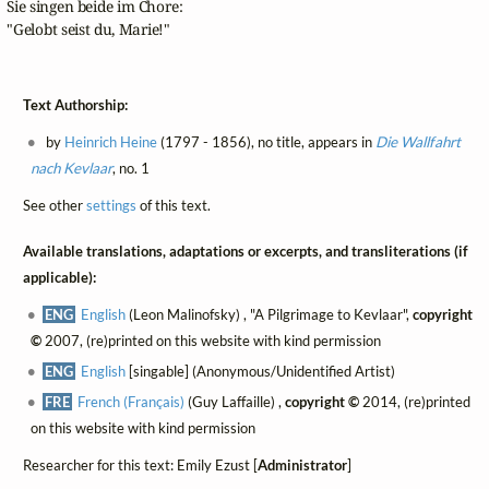
Sie singen beide im Chore:

"Gelobt seist du, Marie!"
Text Authorship:
by
Heinrich Heine
(1797 - 1856), no title, appears in
Die Wallfahrt
nach Kevlaar
, no. 1
See other
settings
of this text.
Available translations, adaptations or excerpts, and transliterations (if
applicable):
ENG
English
(Leon Malinofsky) , "A Pilgrimage to Kevlaar",
copyright
©
2007, (re)printed on this website with kind permission
ENG
English
[singable] (Anonymous/Unidentified Artist)
FRE
French (Français)
(Guy Laffaille) ,
copyright ©
2014, (re)printed
on this website with kind permission
Researcher for this text: Emily Ezust [
Administrator
]