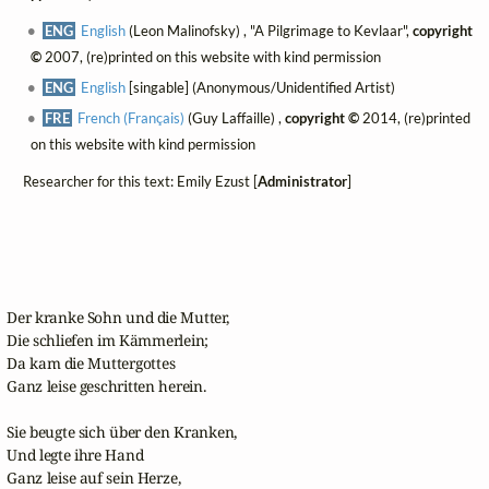
ENG
English
(Leon Malinofsky) , "A Pilgrimage to Kevlaar",
copyright
©
2007, (re)printed on this website with kind permission
ENG
English
[singable] (Anonymous/Unidentified Artist)
FRE
French (Français)
(Guy Laffaille) ,
copyright ©
2014, (re)printed
on this website with kind permission
Researcher for this text: Emily Ezust [
Administrator
]
Der kranke Sohn und die Mutter,

Die schliefen im Kämmerlein;

Da kam die Muttergottes

Ganz leise geschritten herein.

Sie beugte sich über den Kranken,

Und legte ihre Hand

Ganz leise auf sein Herze,
