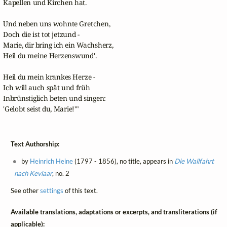
Kapellen und Kirchen hat.

Und neben uns wohnte Gretchen,

Doch die ist tot jetzund -

Marie, dir bring ich ein Wachsherz,

Heil du meine Herzenswund'.

Heil du mein krankes Herze -

Ich will auch spät und früh

Inbrünstiglich beten und singen:

'Gelobt seist du, Marie!'"
Text Authorship:
by
Heinrich Heine
(1797 - 1856), no title, appears in
Die Wallfahrt
nach Kevlaar
, no. 2
See other
settings
of this text.
Available translations, adaptations or excerpts, and transliterations (if
applicable):