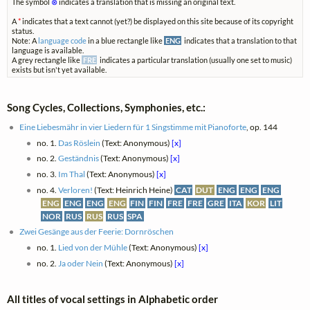
The symbol
⊗
indicates a translation that is missing an original text.
A
*
indicates that a text cannot (yet?) be displayed on this site because of its copyright
status.
Note: A
language code
in a blue rectangle like
ENG
indicates that a translation to that
language is available.
A grey rectangle like
FRE
indicates a particular translation (usually one set to music)
exists but isn't yet available.
Song Cycles, Collections, Symphonies, etc.:
Eine Liebesmähr in vier Liedern für 1 Singstimme mit Pianoforte
, op. 144
no. 1.
Das Röslein
(Text: Anonymous)
[x]
no. 2.
Geständnis
(Text: Anonymous)
[x]
no. 3.
Im Thal
(Text: Anonymous)
[x]
no. 4.
Verloren!
(Text: Heinrich Heine)
CAT
DUT
ENG
ENG
ENG
ENG
ENG
ENG
ENG
FIN
FIN
FRE
FRE
GRE
ITA
KOR
LIT
NOR
RUS
RUS
RUS
SPA
Zwei Gesänge aus der Feerie: Dornröschen
no. 1.
Lied von der Mühle
(Text: Anonymous)
[x]
no. 2.
Ja oder Nein
(Text: Anonymous)
[x]
All titles of vocal settings in Alphabetic order