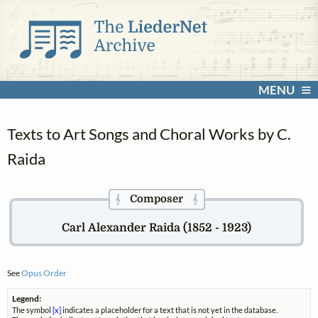
MENU
Texts to Art Songs and Choral Works by C.
Raida
Composer
𝄞
𝄞
Carl Alexander Raida (1852 - 1923)
See
Opus Order
Legend:
The symbol
[x]
indicates a placeholder for a text that is not yet in the database.