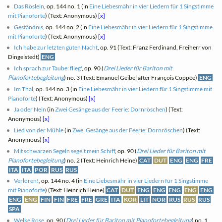
Das Röslein
, op. 144 no. 1 (in
Eine Liebesmähr in vier Liedern für 1 Singstimme
mit Pianoforte
) (Text: Anonymous)
[x]
Geständnis
, op. 144 no. 2 (in
Eine Liebesmähr in vier Liedern für 1 Singstimme
mit Pianoforte
) (Text: Anonymous)
[x]
Ich habe zur letzten guten Nacht
, op. 91 (Text: Franz Ferdinand, Freiherr von
Dingelstedt)
ENG
Ich sprach zur Taube: flieg'
, op. 90 (
Drei Lieder für Bariton mit
Pianofortebegleitung
) no. 3 (Text: Emanuel Geibel after François Coppée)
ENG
Im Thal
, op. 144 no. 3 (in
Eine Liebesmähr in vier Liedern für 1 Singstimme mit
Pianoforte
) (Text: Anonymous)
[x]
Ja oder Nein
(in
Zwei Gesänge aus der Feerie: Dornröschen
) (Text:
Anonymous)
[x]
Lied von der Mühle
(in
Zwei Gesänge aus der Feerie: Dornröschen
) (Text:
Anonymous)
[x]
Mit schwarzen Segeln segelt mein Schiff
, op. 90 (
Drei Lieder für Bariton mit
Pianofortebegleitung
) no. 2 (Text: Heinrich Heine)
CAT
DUT
ENG
ENG
FRE
ITA
ITA
POR
RUS
RUS
Verloren!
, op. 144 no. 4 (in
Eine Liebesmähr in vier Liedern für 1 Singstimme
mit Pianoforte
) (Text: Heinrich Heine)
CAT
DUT
ENG
ENG
ENG
ENG
ENG
ENG
ENG
FIN
FIN
FRE
FRE
GRE
ITA
KOR
LIT
NOR
RUS
RUS
RUS
SPA
Welke Rose
, op. 90 (
Drei Lieder für Bariton mit Pianofortebegleitung
) no. 1