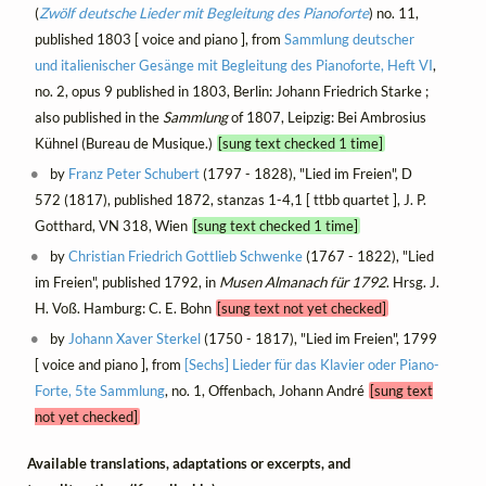
(
Zwölf deutsche Lieder mit Begleitung des Pianoforte
) no. 11,
published 1803 [ voice and piano ], from
Sammlung deutscher
und italienischer Gesänge mit Begleitung des Pianoforte, Heft VI
,
no. 2, opus 9 published in 1803, Berlin: Johann Friedrich Starke ;
also published in the
Sammlung
of 1807, Leipzig: Bei Ambrosius
Kühnel (Bureau de Musique.)
[sung text checked 1 time]
by
Franz Peter Schubert
(1797 - 1828), "Lied im Freien", D
572 (1817), published 1872, stanzas 1-4,1 [ ttbb quartet ], J. P.
Gotthard, VN 318, Wien
[sung text checked 1 time]
by
Christian Friedrich Gottlieb Schwenke
(1767 - 1822), "Lied
im Freien", published 1792, in
Musen Almanach für 1792
. Hrsg. J.
H. Voß. Hamburg: C. E. Bohn
[sung text not yet checked]
by
Johann Xaver Sterkel
(1750 - 1817), "Lied im Freien", 1799
[ voice and piano ], from
[Sechs] Lieder für das Klavier oder Piano-
Forte, 5te Sammlung
, no. 1, Offenbach, Johann André
[sung text
not yet checked]
Available translations, adaptations or excerpts, and