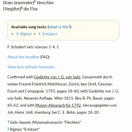
5
[Kein lästernder]
 Heuchler

6
[Vergiftet]
 die Flur.
Available sung texts: (
what is this?
)
•
V. Righini
•
F. Schubert
F. Schubert sets stanzas 1-4, 1
About the headline
(FAQ)
View text without footnotes
Confirmed with
Gedichte von J. G. von Salis
. Gesammelt durch
seinen Freund Friedrich Matthisson. Zürich, bey Orell, Gessner,
Füssli und Compagnie. 1793, pages 58-60; with Gedichte von J. G.
von Salis. Neueste Auflage. Wien 1815. Bey B. Ph. Bauer, pages
60-62; and with
Musen-Almanach für 1792
. Herausgegeben von
Joh. Heinr. Voß. Hamburg, bei C. E. Bohn, pages 18-20.
1
Salis-Seewis (Musenalmanach): "Flechten"
2
Righini: "Erhitzet"