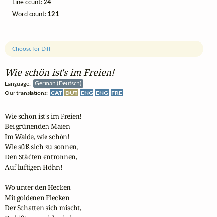
Line count:
24
Word count:
121
Choose for Diff
Wie schön ist's im Freien!
Language:
German (Deutsch)
Our translations:
CAT
DUT
ENG
ENG
FRE
Wie schön ist's im Freien!

Bei grünenden Maien

Im Walde, wie schön!

Wie süß sich zu sonnen,

Den Städten entronnen,

Auf luftigen Höhn!

Wo unter den Hecken

Mit goldenen Flecken

Der Schatten sich mischt,
