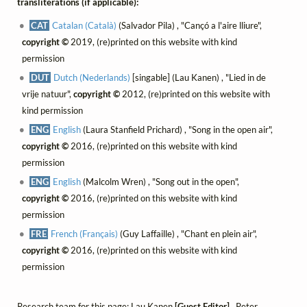
transliterations (if applicable):
CAT
Catalan (Català)
(Salvador Pila) , "Cançó a l'aire lliure",
copyright ©
2019, (re)printed on this website with kind
permission
DUT
Dutch (Nederlands)
[singable] (Lau Kanen) , "Lied in de
vrije natuur",
copyright ©
2012, (re)printed on this website with
kind permission
ENG
English
(Laura Stanfield Prichard) , "Song in the open air",
copyright ©
2016, (re)printed on this website with kind
permission
ENG
English
(Malcolm Wren) , "Song out in the open",
copyright ©
2016, (re)printed on this website with kind
permission
FRE
French (Français)
(Guy Laffaille) , "Chant en plein air",
copyright ©
2016, (re)printed on this website with kind
permission
Research team for this page: Lau Kanen
[Guest Editor]
, Peter