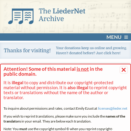
MENU
×
Attention! Some of this material
is not
in the
public domain.
It is
illegal
to copy and distribute our copyright-protected
material without permission. It is
also illegal
to reprint copyright
texts or translations without the name of the author or
translator.
To inquire about permissions and rates, contact Emily Ezust at
licenses@
lieder.
net
If you wish to reprint translations, please make sure you include the
names of the
translators
in your email. They are below each translation.
Note: You
must
use the copyright symbol © when you reprint copyright-