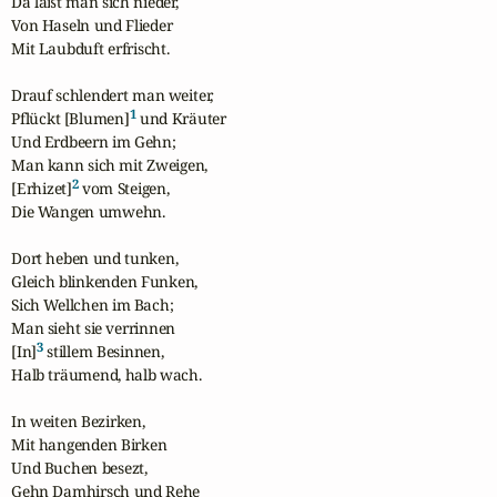
Da läßt man sich nieder,

Von Haseln und Flieder

Mit Laubduft erfrischt.

Drauf schlendert man weiter,

1
Pflückt [Blumen]
 und Kräuter

Und Erdbeern im Gehn;

Man kann sich mit Zweigen,

2
[Erhizet]
 vom Steigen,

Die Wangen umwehn.

Dort heben und tunken,

Gleich blinkenden Funken,

Sich Wellchen im Bach;

Man sieht sie verrinnen

3
[In]
 stillem Besinnen,

Halb träumend, halb wach.

In weiten Bezirken,

Mit hangenden Birken

Und Buchen besezt,

Gehn Damhirsch und Rehe
