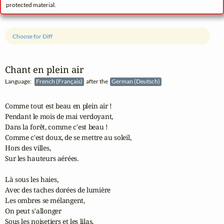
protected material.
Choose for Diff
Chant en plein air
Language:
French (Français)
after the
German (Deutsch)
Comme tout est beau en plein air !

Pendant le mois de mai verdoyant,

Dans la forêt, comme c'est beau !

Comme c'est doux, de se mettre au soleil,

Hors des villes,

Sur les hauteurs aérées.

Là sous les haies,

Avec des taches dorées de lumière

Les ombres se mélangent,

On peut s'allonger

Sous les noisetiers et les lilas,
