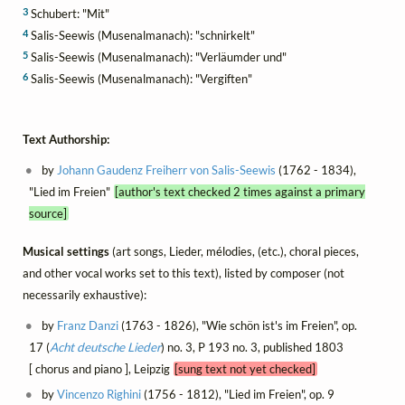
3
Schubert: "Mit"
4
Salis-Seewis (Musenalmanach): "schnirkelt"
5
Salis-Seewis (Musenalmanach): "Verläumder und"
6
Salis-Seewis (Musenalmanach): "Vergiften"
Text Authorship:
by
Johann Gaudenz Freiherr von Salis-Seewis
(1762 - 1834),
"Lied im Freien"
[author's text checked 2 times against a primary
source]
Musical settings
(art songs, Lieder, mélodies, (etc.), choral pieces,
and other vocal works set to this text), listed by composer (not
necessarily exhaustive):
by
Franz Danzi
(1763 - 1826), "Wie schön ist's im Freien", op.
17 (
Acht deutsche Lieder
) no. 3, P 193 no. 3, published 1803
[ chorus and piano ], Leipzig
[sung text not yet checked]
by
Vincenzo Righini
(1756 - 1812), "Lied im Freien", op. 9