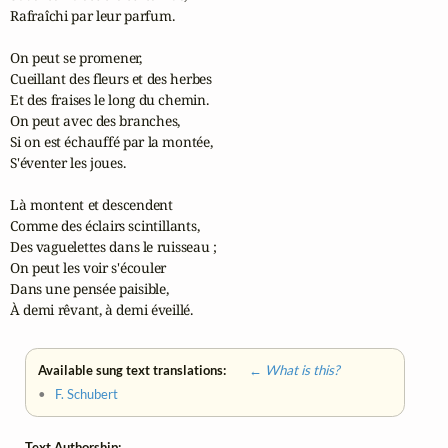
Rafraîchi par leur parfum.

On peut se promener,

Cueillant des fleurs et des herbes

Et des fraises le long du chemin.

On peut avec des branches,

Si on est échauffé par la montée,

S'éventer les joues.

Là montent et descendent

Comme des éclairs scintillants,

Des vaguelettes dans le ruisseau ;

On peut les voir s'écouler

Dans une pensée paisible,

À demi rêvant, à demi éveillé.
Available sung text translations:
← What is this?
•
F. Schubert
Text Authorship: