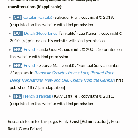
transliterations (if applicable):
CAT
Catalan (Català)
(Salvador Pila) ,
copyright ©
2018,
(re)printed on this website with kind permission
DUT
Dutch (Nederlands)
[singable] (Lau Kanen) ,
copyright ©
2010, (re)printed on this website with kind permission
ENG
English
(Linda Godry) ,
copyright ©
2005, (re)printed on
this website with kind permission
ENG
English
(George MacDonald) , "Spiritual Songs, number
7", appears in
Rampolli: Growths from a Long Planted Root.
Being Translations, New and Old, Chiefly from the German
, first
published 1897 [an adaptation]
FRE
French (Français)
(Guy Laffaille) ,
copyright ©
2011,
(re)printed on this website with kind permission
Research team for this page: Emily Ezust
[Administrator]
, Peter
Rastl
[Guest Editor]