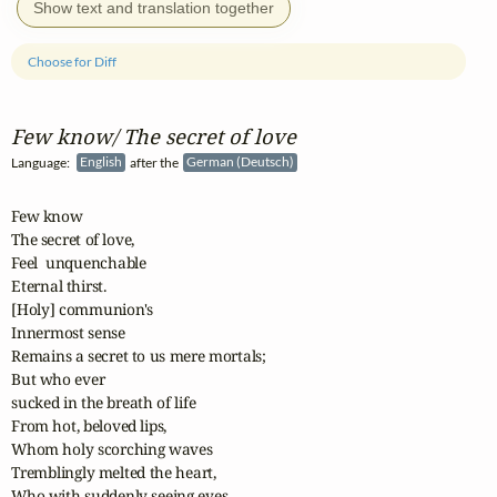
Show text and translation together
Choose for Diff
Few know/ The secret of love
Language:
English
after the
German (Deutsch)
Few know

The secret of love,

Feel  unquenchable

Eternal thirst.

[Holy] communion's 

Innermost sense

Remains a secret to us mere mortals;

But who ever 

sucked in the breath of life

From hot, beloved lips,

Whom holy scorching waves

Tremblingly melted the heart,

Who with suddenly seeing eyes,
