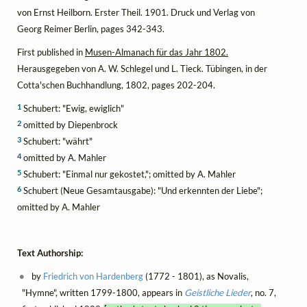
von Ernst Heilborn. Erster Theil. 1901. Druck und Verlag von
Georg Reimer Berlin, pages 342-343.
First published in
Musen-Almanach für das Jahr 1802.
Herausgegeben von A. W. Schlegel und L. Tieck. Tübingen, in der
Cotta'schen Buchhandlung, 1802, pages 202-204.
1
Schubert: "Ewig, ewiglich"
2
omitted by Diepenbrock
3
Schubert: "währt"
4
omitted by A. Mahler
5
Schubert: "Einmal nur gekostet,"; omitted by A. Mahler
6
Schubert (Neue Gesamtausgabe): "Und erkennten der Liebe";
omitted by A. Mahler
Text Authorship:
by
Friedrich von Hardenberg
(1772 - 1801), as Novalis,
"Hymne", written 1799-1800, appears in
Geistliche Lieder
, no. 7,