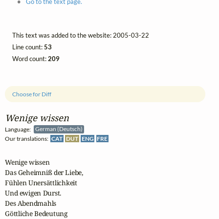
Go to the text page.
This text was added to the website: 2005-03-22
Line count:
53
Word count:
209
Choose for Diff
Wenige wissen
Language:
German (Deutsch)
Our translations:
CAT
DUT
ENG
FRE
Wenige wissen

Das Geheimniß der Liebe,

Fühlen Unersättlichkeit

Und ewigen Durst.

Des Abendmahls

Göttliche Bedeutung
