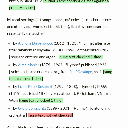
first published 1802
[author's text checked 2 times against a
primary source]
Musical settings
(art songs, Lieder, mélodies, (etc.), choral pieces,
and other vocal works set to this text), listed by composer (not
necessarily exhaustive):
by
Alphons Diepenbrock
(1862 - 1921), "Hymne", alternate
title: "Abendmahlshymne", RC. 47 (1898), orchestrated 1902
[ soprano or tenor and organ ]
[sung text checked 1 time]
by
Alma Mahler
(1879 - 1964), "Hymne", published 1924
[ voice and piano or orchestra ], from
Fünf Gesänge
, no. 1
[sung
text checked 1 time]
by
Franz Peter Schubert
(1797 - 1828), "Hymne I", D 659
(1819), published 1872 [ voice, piano ], J. P. Gotthard, VN 361,
Wien
[sung text checked 1 time]
by
Grete von Zieritz
(1899 - 2001), "Hymne" [ baritone and
orchestra ]
[sung text not yet checked]
Available translations, adaptations or excerpts, and