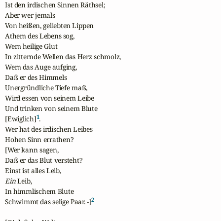
Ist den irdischen Sinnen Räthsel;

Aber wer jemals

Von heißen, geliebten Lippen

Athem des Lebens sog,

Wem heilige Glut

In zitternde Wellen das Herz schmolz,

Wem das Auge aufging,

Daß er des Himmels

Unergründliche Tiefe maß,

Wird essen von seinem Leibe

Und trinken von seinem Blute 

1
[Ewiglich]
.

Wer hat des irdischen Leibes

Hohen Sinn errathen?

[Wer kann sagen,

Daß er das Blut versteht?

Ein
 Leib,

In himmlischem Blute

2
Schwimmt das selige Paar. -]