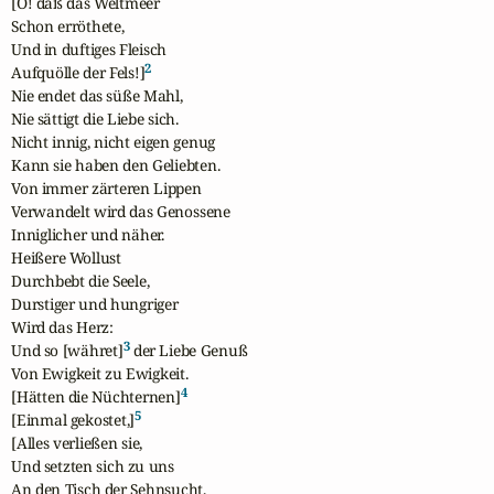
[O! daß das Weltmeer

Schon erröthete,

Und in duftiges Fleisch 

2
Aufquölle der Fels!]
Nie endet das süße Mahl,

Nie sättigt die Liebe sich.

Nicht innig, nicht eigen genug

Kann sie haben den Geliebten.

Von immer zärteren Lippen

Verwandelt wird das Genossene

Inniglicher und näher.

Heißere Wollust

Durchbebt die Seele,

Durstiger und hungriger

Wird das Herz:

3
Und so [währet]
 der Liebe Genuß

Von Ewigkeit zu Ewigkeit.

4
[Hätten die Nüchternen]
5
[Einmal gekostet,]
[Alles verließen sie,

Und setzten sich zu uns

An den Tisch der Sehnsucht,
