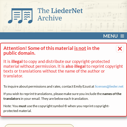
MENU
×
Attention! Some of this material
is not
in the
public domain.
It is
illegal
to copy and distribute our copyright-protected
material without permission. It is
also illegal
to reprint copyright
texts or translations without the name of the author or
translator.
To inquire about permissions and rates, contact Emily Ezust at
licenses@
lieder.
net
If you wish to reprint translations, please make sure you include the
names of the
translators
in your email. They are below each translation.
Note: You
must
use the copyright symbol © when you reprint copyright-
protected material.