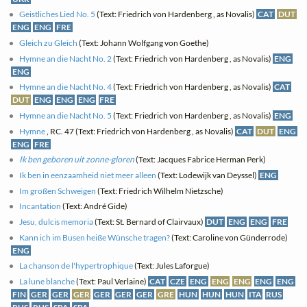
Geistliches Lied No. 5
(Text: Friedrich von Hardenberg , as Novalis)
CAT
DUT
ENG
ENG
FRE
Gleich zu Gleich
(Text: Johann Wolfgang von Goethe)
Hymne an die Nacht No. 2
(Text: Friedrich von Hardenberg , as Novalis)
ENG
ENG
Hymne an die Nacht No. 4
(Text: Friedrich von Hardenberg , as Novalis)
CAT
DUT
ENG
ENG
ENG
FRE
Hymne an die Nacht No. 5
(Text: Friedrich von Hardenberg , as Novalis)
ENG
Hymne
, RC. 47 (Text: Friedrich von Hardenberg , as Novalis)
CAT
DUT
ENG
ENG
FRE
Ik ben geboren uit zonne-gloren
(Text: Jacques Fabrice Herman Perk)
Ik ben in eenzaamheid niet meer alleen
(Text: Lodewijk van Deyssel)
ENG
Im großen Schweigen
(Text: Friedrich Wilhelm Nietzsche)
Incantation
(Text: André Gide)
Jesu, dulcis memoria
(Text: St. Bernard of Clairvaux)
DUT
ENG
ENG
FRE
Kann ich im Busen heiße Wünsche tragen?
(Text: Caroline von Günderrode)
ENG
La chanson de l'hypertrophique
(Text: Jules Laforgue)
La lune blanche
(Text: Paul Verlaine)
CAT
CZE
ENG
ENG
ENG
ENG
ENG
FIN
GER
GER
GER
GER
GER
GER
GRE
HUN
HUN
HUN
ITA
RUS