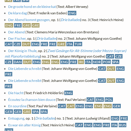
De groote hond en de kleine kat
(Text: Albert Verwey)
De klare dag
(Text: Frederik van Eeden)
ENG
Der Abend kommt gezogen
, op. 1 (
Drie ballades
) no. 3 (Text: Heinrich Heine)
ENG
FRE
GRE
GRE
Der Abend
(Text: Clemens Maria Wenzeslaus von Brentano)
Der Fischer
, op. 1 (
Drie ballades
) no. 2 (Text: Johann Wolfgang von Goethe)
CAT
CZE
DUT
ENG
FRE
FRE
GRE
ITA
TUR
Der König in Thule
, op. 2 (
Zwei Gesänge für Alt-Stimme (oder Mezzo-Sopran)
mit Pianofortebleitung
) no. 2 (Text: Johann Wolfgang von Goethe)
CAT
CZE
CZE
DAN
DUT
ENG
ENG
ENG
ENG
FRE
IRI
ITA
NOR
POR
SPA
Die Liebende schreibt
(Text: Johann Wolfgang von Goethe)
CAT
DUT
ENG
FRE
Die Liebende schreibt
(Text: Johann Wolfgang von Goethe)
CAT
DUT
ENG
FRE
Die Nacht
(Text: Friedrich Hölderlin)
ENG
Écoutez la chanson bien douce
(Text: Paul Verlaine)
CAT
ENG
POL
En sourdine
(Text: Paul Verlaine)
CAT
CAT
ENG
ENG
ENG
ENG
GER
GER
GER
GRE
SPA
SPA
Entsagung
, op. 1 (
Drie ballades
) no. 1 (Text: Johann Ludwig Uhland)
ENG
FRE
Es war ein alter König
(Text: Heinrich Heine)
CAT
ENG
ENG
FRE
ITA
RUS
UKR