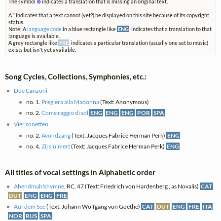
The symbol
⊗
indicates a translation that is missing an original text.
A
*
indicates that a text cannot (yet?) be displayed on this site because of its copyright
status.
Note: A
language code
in a blue rectangle like
ENG
indicates that a translation to that
language is available.
A grey rectangle like
FRE
indicates a particular translation (usually one set to music)
exists but isn't yet available.
Song Cycles, Collections, Symphonies, etc.:
Due Canzoni
no. 1.
Pregiera alla Madonna
(Text: Anonymous)
no. 2.
Come raggio di sol
ENG
ENG
ENG
POR
SPA
Vier sonetten
no. 2.
Avondzang
(Text: Jacques Fabrice Herman Perk)
ENG
no. 4.
Zij sluimert
(Text: Jacques Fabrice Herman Perk)
ENG
All titles of vocal settings in Alphabetic order
Abendmahlshymne
, RC. 47 (Text: Friedrich von Hardenberg , as Novalis)
CAT
DUT
ENG
ENG
FRE
Auf dem See
(Text: Johann Wolfgang von Goethe)
CAT
DUT
ENG
FRE
ITA
NOR
RUS
SPA