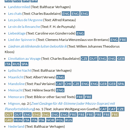
RUS
RUS
SPA
SPA
Landstormlied
(Text: Balthazar Verhagen)
Les chats
(Text: Charles Baudelaire)
ENG
ENG
ENG
Les poilus de l'Argonne
(Text: Alfred Rameau)
Le vin de la Revanche
(Text: F. H. de Puymaly)
Liebesklage
(Text: Caroline von Günderrode)
ENG
Lied der Spinnerin
(Text: Clemens Maria Wenzeslaus von Brentano)
ENG
FRE
Liedren als klinkende luiten beloofde ik
(Text: Willem Johannes Theodorus
Kloos)
L'invitation au Voyage
(Text: Charles Baudelaire)
CZE
DUT
ENG
ENG
GER
ITA
RUS
SPA
Lydische Nacht
(Text: Balthazar Verhagen)
Maanlicht
(Text: Albert Verwey)
ENG
Mandoline
(Text: Paul Verlaine)
CAT
CHI
CZE
ENG
ENG
GER
GER
SPA
Meinacht
(Text: Hélène Swarth)
ENG
Memorare
(Text: Bible or other Sacred Texts)
FRE
FRE
Mignon
, op. 2 (
Zwei Gesänge für Alt-Stimme (oder Mezzo-Sopran) mit
Pianofortebleitung
) no. 1 (Text: Johann Wolfgang von Goethe)
CAT
CAT
CZE
DUT
DUT
ENG
ENG
ENG
ENG
ENG
FRE
FRE
FRE
FRE
FRE
FRE
GRE
HUN
ITA
ITA
ITA
NOR
POL
RUS
Nederland
(Text: Balthazar Verhagen)