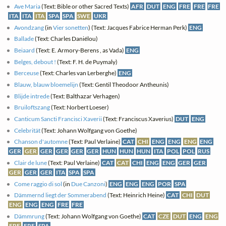
Ave Maria
(Text: Bible or other Sacred Texts)
AFR
DUT
ENG
FRE
FRE
FRE
ITA
ITA
ITA
SPA
SPA
SWE
UKR
Avondzang
(in
Vier sonetten
) (Text: Jacques Fabrice Herman Perk)
ENG
Ballade
(Text: Charles Daniélou)
Beiaard
(Text: E. Armory-Berens , as Vada)
ENG
Belges, debout !
(Text: F. H. de Puymaly)
Berceuse
(Text: Charles van Lerberghe)
ENG
Blauw, blauw bloemelijn
(Text: Gentil Theodoor Antheunis)
Blijde intrede
(Text: Balthazar Verhagen)
Bruiloftszang
(Text: Norbert Loeser)
Canticum Sancti Francisci Xaverii
(Text: Franciscus Xaverius)
DUT
ENG
Celebrität
(Text: Johann Wolfgang von Goethe)
Chanson d'automne
(Text: Paul Verlaine)
CAT
CHI
ENG
ENG
ENG
ENG
GER
GER
GER
GER
GER
GER
HUN
HUN
HUN
ITA
POL
POL
RUS
Clair de lune
(Text: Paul Verlaine)
CAT
CAT
CHI
ENG
ENG
GER
GER
GER
GER
GER
ITA
SPA
SPA
Come raggio di sol
(in
Due Canzoni
)
ENG
ENG
ENG
POR
SPA
Dämmernd liegt der Sommerabend
(Text: Heinrich Heine)
CAT
CHI
DUT
ENG
ENG
ENG
FRE
FRE
Dämmrung
(Text: Johann Wolfgang von Goethe)
CAT
CZE
DUT
ENG
ENG
FRE
FRE
SPA