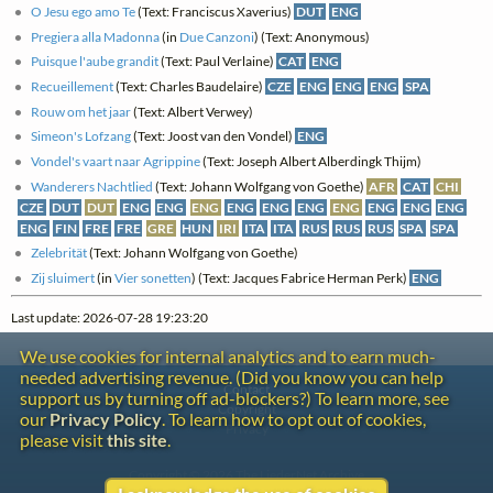
O Jesu ego amo Te
(Text: Franciscus Xaverius)
DUT
ENG
Pregiera alla Madonna
(in
Due Canzoni
) (Text: Anonymous)
Puisque l'aube grandit
(Text: Paul Verlaine)
CAT
ENG
Recueillement
(Text: Charles Baudelaire)
CZE
ENG
ENG
ENG
SPA
Rouw om het jaar
(Text: Albert Verwey)
Simeon's Lofzang
(Text: Joost van den Vondel)
ENG
Vondel's vaart naar Agrippine
(Text: Joseph Albert Alberdingk Thijm)
Wanderers Nachtlied
(Text: Johann Wolfgang von Goethe)
AFR
CAT
CHI
CZE
DUT
DUT
ENG
ENG
ENG
ENG
ENG
ENG
ENG
ENG
ENG
ENG
ENG
FIN
FRE
FRE
GRE
HUN
IRI
ITA
ITA
RUS
RUS
RUS
SPA
SPA
Zelebrität
(Text: Johann Wolfgang von Goethe)
Zij sluimert
(in
Vier sonetten
) (Text: Jacques Fabrice Herman Perk)
ENG
Last update: 2026-07-28 19:23:20
We use cookies for internal analytics and to earn much-
needed advertising revenue. (Did you know you can help
Contact
support us by turning off ad-blockers?) To learn more, see
Copyright
our
Privacy Policy
. To learn how to opt out of cookies,
Privacy
please visit
this site
.
Copyright © 2026 The LiederNet Archive