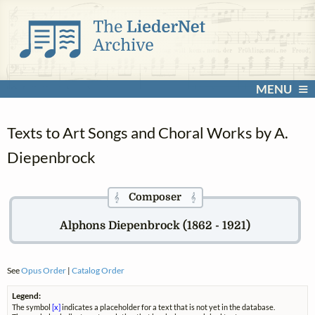
MENU
Texts to Art Songs and Choral Works by A.
Diepenbrock
Composer
𝄞
𝄞
Alphons Diepenbrock (1862 - 1921)
See
Opus Order
|
Catalog Order
Legend:
The symbol
[x]
indicates a placeholder for a text that is not yet in the database.