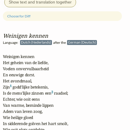
Show text and translation together
Choose for Diff
Weinigen kennen
Language:
Dutch (Nederlands)
after the
German (Deutsch)
Weinigen kennen

Het geheim van de liefde,

Voelen onvervulbaarheid

En eeuwige dorst.

Het avondmaal,

1
Zijn
 godd'lijke betekenis,

2
Is de mens'lijke zinnen een
 raadsel;

Echter, wie ooit eens

Van warme, beminde lippen

Adem van leven zoog,

Wie heilige gloed

In sidderende golven het hart smolt,

Wie ooit plots ontdekte,
