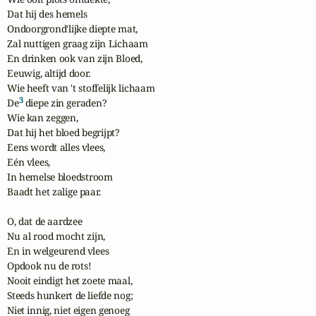
Dat hij des hemels

Ondoorgrond'lijke diepte mat,

Zal nuttigen graag zijn Lichaam

En drinken ook van zijn Bloed,

Eeuwig, altijd door.

Wie heeft van 't stoffelijk lichaam

3
De
 diepe zin geraden?

Wie kan zeggen,

Dat hij het bloed begrijpt?

Eens wordt alles vlees,

Eén vlees,

In hemelse bloedstroom

Baadt het zalige paar.

O, dat de aardzee

Nu al rood mocht zijn,

En in welgeurend vlees

Opdook nu de rots!

Nooit eindigt het zoete maal,

Steeds hunkert de liefde nog;

Niet innig, niet eigen genoeg
