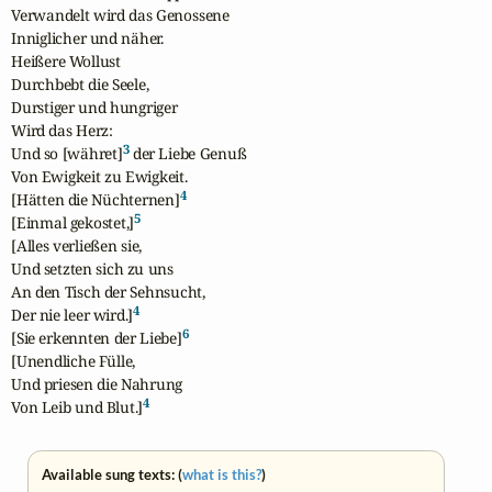
Verwandelt wird das Genossene

Inniglicher und näher.

Heißere Wollust

Durchbebt die Seele,

Durstiger und hungriger

Wird das Herz:

3
Und so [währet]
 der Liebe Genuß

Von Ewigkeit zu Ewigkeit.

4
[Hätten die Nüchternen]
5
[Einmal gekostet,]
[Alles verließen sie,

Und setzten sich zu uns

An den Tisch der Sehnsucht,

4
Der nie leer wird.]
6
[Sie erkennten der Liebe]
[Unendliche Fülle,

Und priesen die Nahrung

4
Von Leib und Blut.]
Available sung texts: (
what is this?
)