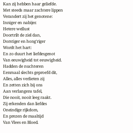
Kan zij hebben haar geliefde.

Met steeds maar zachtere lippen

Verandert zij het genotene:

Inniger en nabijer.

Hetere wellust

Doortrilt de ziel dan,

Dorstiger en hong'riger

Wordt het hart:

En zo duurt het liefdesgenot

Van eeuwigheid tot eeuwigheid.

Hadden de nuchteren

Eenmaal slechts geproefd dit,

Alles, alles verlieten zij

En zetten zich bij ons

Aan verlangens tafel,

Die nooit, nooit leeg raakt.

Zij erkenden dan liefdes

Oneindige rijkdom,

En prezen de maaltijd

Van Vlees en Bloed.