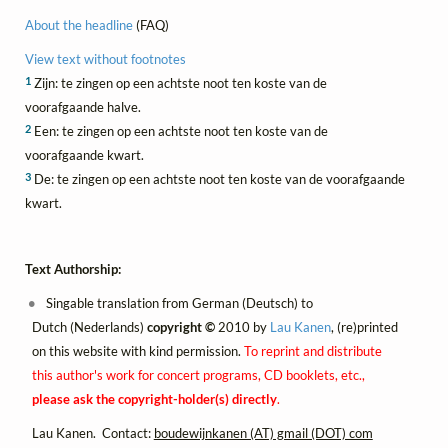
About the headline
(FAQ)
View text without footnotes
1
Zijn: te zingen op een achtste noot ten koste van de
voorafgaande halve.
2
Een: te zingen op een achtste noot ten koste van de
voorafgaande kwart.
3
De: te zingen op een achtste noot ten koste van de voorafgaande
kwart.
Text Authorship:
Singable translation from German (Deutsch) to
Dutch (Nederlands)
copyright ©
2010 by
Lau Kanen
, (re)printed
on this website with kind permission.
To reprint and distribute
this author's work for concert programs, CD booklets, etc.,
please ask the copyright-holder(s) directly
.
Lau Kanen. Contact:
boudewijnkanen (AT) gmail (DOT) com