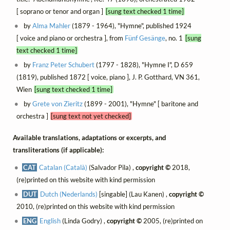
[ soprano or tenor and organ ]
[sung text checked 1 time]
by
Alma Mahler
(1879 - 1964), "Hymne", published 1924
[ voice and piano or orchestra ], from
Fünf Gesänge
, no. 1
[sung
text checked 1 time]
by
Franz Peter Schubert
(1797 - 1828), "Hymne I", D 659
(1819), published 1872 [ voice, piano ], J. P. Gotthard, VN 361,
Wien
[sung text checked 1 time]
by
Grete von Zieritz
(1899 - 2001), "Hymne" [ baritone and
orchestra ]
[sung text not yet checked]
Available translations, adaptations or excerpts, and
transliterations (if applicable):
CAT
Catalan (Català)
(Salvador Pila) ,
copyright ©
2018,
(re)printed on this website with kind permission
DUT
Dutch (Nederlands)
[singable] (Lau Kanen) ,
copyright ©
2010, (re)printed on this website with kind permission
ENG
English
(Linda Godry) ,
copyright ©
2005, (re)printed on