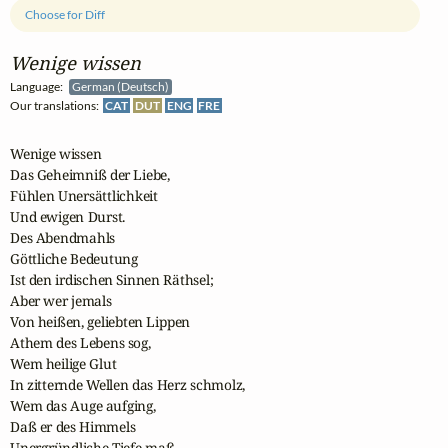
Choose for Diff
Wenige wissen
Language:
German (Deutsch)
Our translations:
CAT
DUT
ENG
FRE
Wenige wissen

Das Geheimniß der Liebe,

Fühlen Unersättlichkeit

Und ewigen Durst.

Des Abendmahls

Göttliche Bedeutung

Ist den irdischen Sinnen Räthsel;

Aber wer jemals

Von heißen, geliebten Lippen

Athem des Lebens sog,

Wem heilige Glut

In zitternde Wellen das Herz schmolz,

Wem das Auge aufging,

Daß er des Himmels

Unergründliche Tiefe maß,
