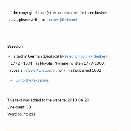
If the copyright-holder(s) are unreachable for three business
days, please write to:
licenses@
lieder.
net
Based on:
a text in German (Deutsch) by
Friedrich von Hardenberg
(1772 - 1801), as Novalis, "Hymne", written 1799-1800,
appears in
Geistliche Lieder
, no. 7, first published 1802
Go to the text page.
This text was added to the website: 2010-04-20
Line count:
53
Word count:
211