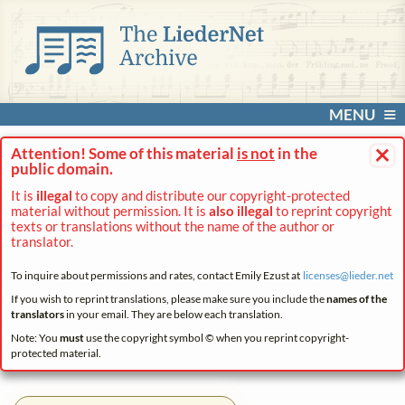
MENU
×
Attention! Some of this material
is not
in the
public domain.
It is
illegal
to copy and distribute our copyright-protected
material without permission. It is
also illegal
to reprint copyright
texts or translations without the name of the author or
translator.
To inquire about permissions and rates, contact Emily Ezust at
licenses@
lieder.
net
If you wish to reprint translations, please make sure you include the
names of the
translators
in your email. They are below each translation.
Note: You
must
use the copyright symbol © when you reprint copyright-
protected material.