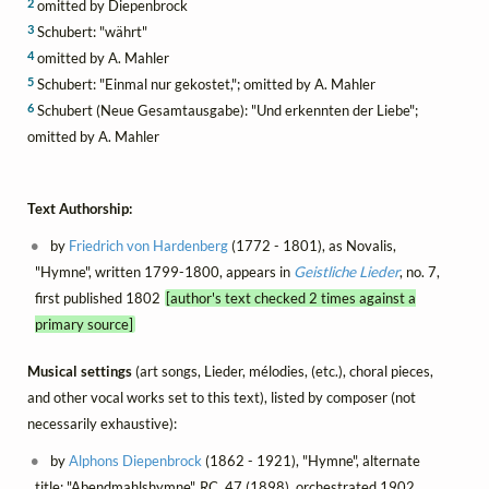
2
omitted by Diepenbrock
3
Schubert: "währt"
4
omitted by A. Mahler
5
Schubert: "Einmal nur gekostet,"; omitted by A. Mahler
6
Schubert (Neue Gesamtausgabe): "Und erkennten der Liebe";
omitted by A. Mahler
Text Authorship:
by
Friedrich von Hardenberg
(1772 - 1801), as Novalis,
"Hymne", written 1799-1800, appears in
Geistliche Lieder
, no. 7,
first published 1802
[author's text checked 2 times against a
primary source]
Musical settings
(art songs, Lieder, mélodies, (etc.), choral pieces,
and other vocal works set to this text), listed by composer (not
necessarily exhaustive):
by
Alphons Diepenbrock
(1862 - 1921), "Hymne", alternate
title: "Abendmahlshymne", RC. 47 (1898), orchestrated 1902