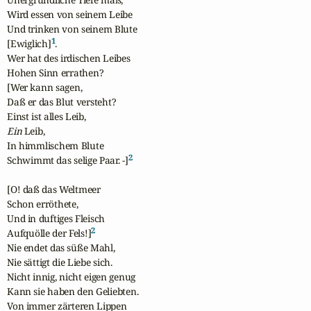
Wird essen von seinem Leibe

Und trinken von seinem Blute 

1
[Ewiglich]
.

Wer hat des irdischen Leibes

Hohen Sinn errathen?

[Wer kann sagen,

Daß er das Blut versteht?

Ein
 Leib,

In himmlischem Blute

2
Schwimmt das selige Paar. -]
[O! daß das Weltmeer

Schon erröthete,

Und in duftiges Fleisch 

2
Aufquölle der Fels!]
Nie endet das süße Mahl,

Nie sättigt die Liebe sich.

Nicht innig, nicht eigen genug

Kann sie haben den Geliebten.

Von immer zärteren Lippen
