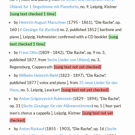
Uhland, für 1 Singstimme mit Pianoforte
, no. 9, Leipzig, Kistner
[sung text checked 1 time]
by
Heinrich August Marschner
(1795 - 1861), "Die Rache", op.
160 (
4 Gesänge für Bariton
) no. 2, published 1852 [ baritone and
piano ], Leipzig, Hofmeister; confirmed with a CD booklet
[sung
text checked 1 time]
by
Franz Otto
(1809 - 1842), "Die Rache", op. 9 no. 3,
published 1877, from
Sechs Lieder von Uhland
, no. 3,
Regensburg, Coppenrath
[sung text not yet checked]
by
Wilhelm Heinrich Riehl
(1823 - 1897), "Die Rache",
published 1877 [ voice and piano ], from
35 neue Lieder für das
Haus
, no. 5, Leipzig, Leuckart
[sung text not yet checked]
by
Anton Grigoryevich Rubinstein
(1829 - 1894), "Die Rache",
op. 31 (
Sechs Gesänge für vier Männerstimmen
) no. 5 [ four-part
men's chorus a cappella ], Leipzig, Kistner
[sung text not yet
checked]
by
Anton Rückauf
(1855 - 1903), "Die Rache", op. 16 (
Sechs