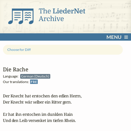
MENU
Choose for Diff
Die Rache
Language:
German (Deutsch)
Our translations:
FRE
Der Knecht hat erstochen den edlen Herrn,

Der Knecht wär selber ein Ritter gern.

Er hat ihn erstochen im dunklen Hain

Und den Leib versenket im tiefen Rhein.
