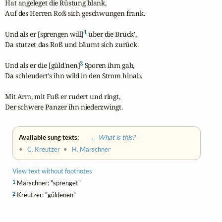
Hat angeleget die Rüstung blank,

Auf des Herren Roß sich geschwungen frank.

1
Und als er [sprengen will]
 über die Brück',

Da stutzet das Roß und bäumt sich zurück.

2
Und als er die [güld'nen]
 Sporen ihm gab,

Da schleudert's ihn wild in den Strom hinab.

Mit Arm, mit Fuß er rudert und ringt,

Der schwere Panzer ihn niederzwingt.
Available sung texts:
← What is this?
•
C. Kreutzer
•
H. Marschner
View text without footnotes
1
Marschner: "sprenget"
2
Kreutzer: "güldenen"