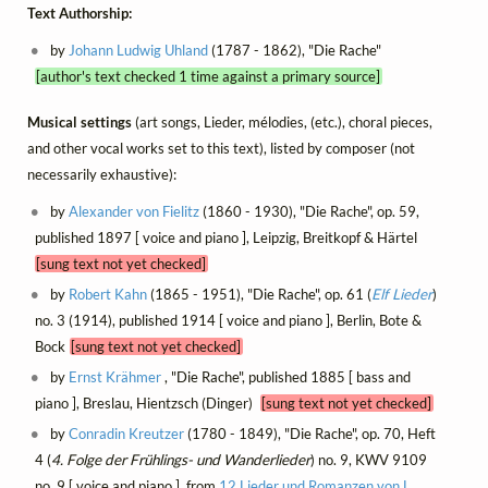
Text Authorship:
by
Johann Ludwig Uhland
(1787 - 1862), "Die Rache"
[author's text checked 1 time against a primary source]
Musical settings
(art songs, Lieder, mélodies, (etc.), choral pieces,
and other vocal works set to this text), listed by composer (not
necessarily exhaustive):
by
Alexander von Fielitz
(1860 - 1930), "Die Rache", op. 59,
published 1897 [ voice and piano ], Leipzig, Breitkopf & Härtel
[sung text not yet checked]
by
Robert Kahn
(1865 - 1951), "Die Rache", op. 61 (
Elf Lieder
)
no. 3 (1914), published 1914 [ voice and piano ], Berlin, Bote &
Bock
[sung text not yet checked]
by
Ernst Krähmer
, "Die Rache", published 1885 [ bass and
piano ], Breslau, Hientzsch (Dinger)
[sung text not yet checked]
by
Conradin Kreutzer
(1780 - 1849), "Die Rache", op. 70, Heft
4 (
4. Folge der Frühlings- und Wanderlieder
) no. 9, KWV 9109
no. 9 [ voice and piano ], from
12 Lieder und Romanzen von L.