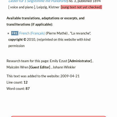
Lieder für 1 Singstimme mit Pianoforte
) no. 3, published 1894
[ voice and piano ], Leipzig, Kistner
[sung text not yet checked]
Available translations, adaptations or excerpts, and
transliterations (if applicable):
FRE
French (Français)
(Pierre Mathé) , "La revanche",
copyright ©
2010, (re)printed on this website with kind
permission
Research team for this page: Emily Ezust
[Administrator]
,
Malcolm Wren
[Guest Editor]
, Johann Winkler
This text was added to the website: 2009-04-21
Line count:
12
Word count:
87