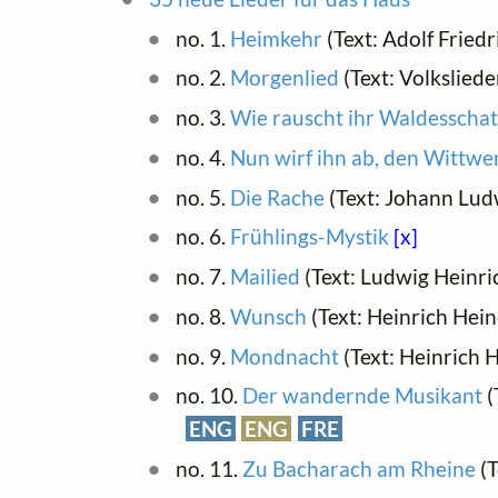
no. 1.
Heimkehr
(Text: Adolf Fried
no. 2.
Morgenlied
(Text: Volksliede
no. 3.
Wie rauscht ihr Waldesscha
no. 4.
Nun wirf ihn ab, den Wittwe
no. 5.
Die Rache
(Text: Johann Lu
no. 6.
Frühlings-Mystik
[x]
no. 7.
Mailied
(Text: Ludwig Heinri
no. 8.
Wunsch
(Text: Heinrich Hei
no. 9.
Mondnacht
(Text: Heinrich 
no. 10.
Der wandernde Musikant
(
ENG
ENG
FRE
no. 11.
Zu Bacharach am Rheine
(T