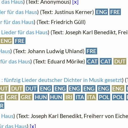
r das Haus
) (Text: Anonymous)
[x]
er für das Haus
) (Text: Justinus Kerner)
ENG
FRE
r für das Haus
) (Text: Friedrich Güll)
 Lieder für das Haus
) (Text: Joseph Karl Benedikt, Fre
ENG
FRE
 Haus
) (Text: Johann Ludwig Uhland)
FRE
 für das Haus
) (Text: Eduard Mörike)
CAT
CAT
DUT
: fünfzig Lieder deutscher Dichter in Musik gesetzt
) 
DUT
DUT
DUT
ENG
ENG
ENG
ENG
ENG
ENG
RE
GRE
GRE
HUN
HUN
IRI
ITA
ITA
POL
POL
R
s Haus
) (Text: Joseph Karl Benedikt, Freiherr von Eich
ür das Haus
)
[x]