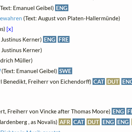
Text: Emanuel Geibel)
ENG
 bewahren
(Text: August von Platen-Hallermünde)
us)
[x]
: Justinus Kerner)
ENG
FRE
: Justinus Kerner)
edrich Müller)
d
(Text: Emanuel Geibel)
SWE
l Benedikt, Freiherr von Eichendorff)
CAT
DUT
EN
ert, Freiherr von Vincke after Thomas Moore)
ENG
F
Hardenberg , as Novalis)
AFR
CAT
DUT
ENG
ENG