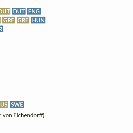
DUT
DUT
ENG
GRE
GRE
HUN
R
RUS
SWE
rr von Eichendorff)