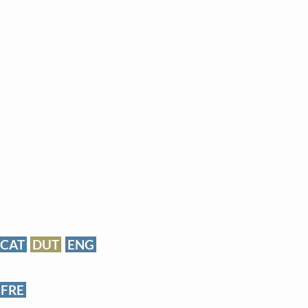
CAT
DUT
ENG
FRE