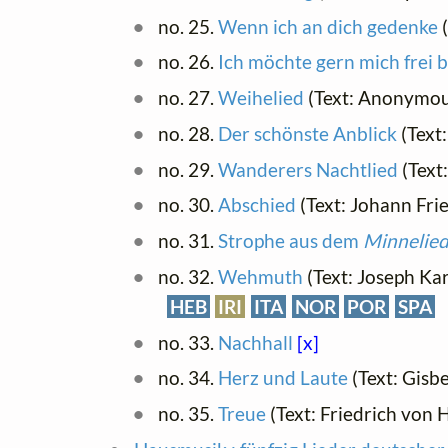
no. 25.
Wenn ich an dich gedenke
(
no. 26.
Ich möchte gern mich frei
no. 27.
Weihelied
(Text: Anonymo
no. 28.
Der schönste Anblick
(Text
no. 29.
Wanderers Nachtlied
(Text
no. 30.
Abschied
(Text: Johann Fri
no. 31.
Strophe aus dem
Minnelie
no. 32.
Wehmuth
(Text: Joseph Kar
HEB
IRI
ITA
NOR
POR
SPA
no. 33.
Nachhall
[x]
no. 34.
Herz und Laute
(Text: Gisb
no. 35.
Treue
(Text: Friedrich von 