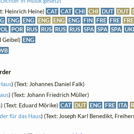
 Dichter in Musik gesetzt
t: Heinrich Heine)
CAT
CAT
CHI
CHI
DUT
DUT
NG
ENG
ENG
ENG
ENG
ENG
FIN
FRE
FRE
FRE
POL
POR
RUS
RUS
RUS
RUS
SPA
SPA
SPA
UK
l Geibel)
ENG
WB
order
 Haus
) (Text: Johannes Daniel Falk)
Haus
) (Text: Johann Friedrich Müller)
s
) (Text: Eduard Mörike)
CAT
DUT
ENG
FRE
ITA
der für das Haus
) (Text: Joseph Karl Benedikt, Freihe