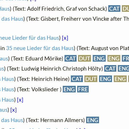
Haus
) (Text: Adolf Friedrich, Graf von Schack)
CAT
D
r das Haus
) (Text: Gisbert, Freiherr von Vincke after
neue Lieder für das Haus
)
[x]
(in
35 neue Lieder für das Haus
) (Text: August von Pl
Haus
) (Text: Eduard Mörike)
CAT
DUT
ENG
ENG
F
us
) (Text: Ludwig Heinrich Christoph Hölty)
CAT
EN
s Haus
) (Text: Heinrich Heine)
CAT
DUT
ENG
ENG
s Haus
) (Text: Volkslieder )
ENG
FRE
s Haus
)
[x]
aus
)
[x]
r das Haus
) (Text: Hermann Allmers)
ENG