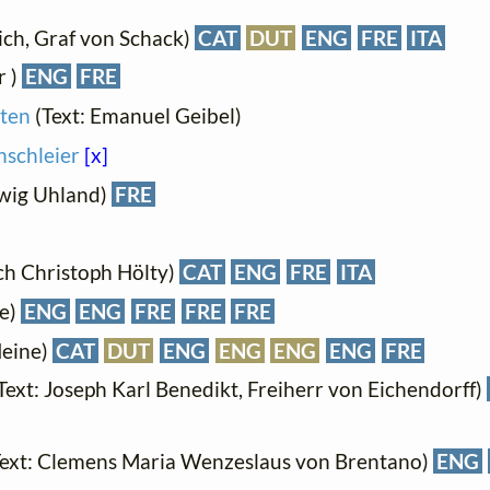
rich, Graf von Schack)
CAT
DUT
ENG
FRE
ITA
r )
ENG
FRE
tten
(Text: Emanuel Geibel)
nschleier
[x]
dwig Uhland)
FRE
ch Christoph Hölty)
CAT
ENG
FRE
ITA
ne)
ENG
ENG
FRE
FRE
FRE
Heine)
CAT
DUT
ENG
ENG
ENG
ENG
FRE
Text: Joseph Karl Benedikt, Freiherr von Eichendorff)
ext: Clemens Maria Wenzeslaus von Brentano)
ENG