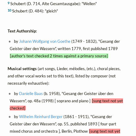
9
Schubert (D. 714, Alte Gesamtausgabe): "Wellen"
10
Schubert (D. 484): "gleich"
Text Authorship:
by
Johann Wolfgang von Goethe
(1749 - 1832), "Gesang der
Geister über den Wassern", written 1779, first published 1789
[author's text checked 2 times against a primary source]
Musical settings
(art songs, Lieder, mélodies, (etc.), choral pieces,
and other vocal works set to this text), listed by composer (not
necessarily exhaustive):
by
Danielle Baas
(b. 1958), "Gesang der Geister über den
Wassern", op. 48a (1998) [ soprano and piano ]
[sung text not yet
checked]
by
Wilhelm Reinhard Berger
(1861 - 1911), "Gesang der
Geister über den Wassern", op. 55, published 1893 [ four-part
mixed chorus and orchestra ], Berlin, Plothow
[sung text not yet