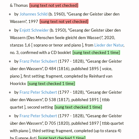
& Thomas
[sung text not yet checked]
by
Johannes Schild
(b. 1960), "Gesang der Geister über den
Wassern", 1997
[sung text not yet checked]
by
Enjott Schneider
(b. 1950), "Gesang der Geister über den
Wassern (Des Menschen Seele gleicht dem Wasser)", 2020,
stanzas 1,6 [ soprano or tenor and piano ], from
Lieder der Natur
,
no. 3, confirmed with a CD booklet
[sung text checked 1 time]
by
Franz Peter Schubert
(1797 - 1828), "Gesang der Geister
über den Wassern", D 484 (1816), published 1895 [ voice,
piano ], first setting; fragment, completed by Reinhard van
Hoorickx
[sung text checked 1 time]
by
Franz Peter Schubert
(1797 - 1828), "Gesang der Geister
über den Wassern", D 538 (1817), published 1891 [ ttbb
quartet ], second setting
[sung text checked 1 time]
by
Franz Peter Schubert
(1797 - 1828), "Gesang der Geister
über den Wassern", D 705 (1820), published 1897 [ ttbb quartet
with piano ], third setting; fragment, completed (up to stanza 4)
by Eugene Asti
[sung text checked 1 time]