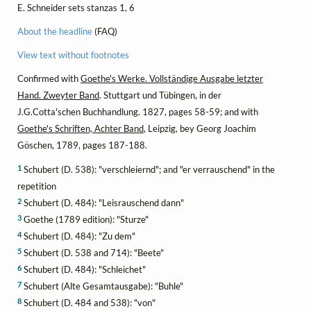
E. Schneider sets stanzas 1, 6
About the headline
(FAQ)
View text without footnotes
Confirmed with
Goethe's Werke. Vollständige Ausgabe letzter
Hand. Zweyter Band
. Stuttgart und Tübingen, in der
J.G.Cotta'schen Buchhandlung. 1827, pages 58-59; and with
Goethe's Schriften, Achter Band
, Leipzig, bey Georg Joachim
Göschen, 1789, pages 187-188.
1
Schubert (D. 538): "verschleiernd"; and "er verrauschend" in the
repetition
2
Schubert (D. 484): "Leisrauschend dann"
3
Goethe (1789 edition): "Sturze"
4
Schubert (D. 484): "Zu dem"
5
Schubert (D. 538 and 714): "Beete"
6
Schubert (D. 484): "Schleichet"
7
Schubert (Alte Gesamtausgabe): "Buhle"
8
Schubert (D. 484 and 538): "von"