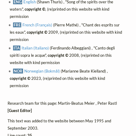
ENG
English
(Shawn Thuris) , "Song of the spirits over the
waters",
copyright ©
, (re)printed on this website with kind
permission
FRE
French (Français)
(Pierre Mathé) , "Chant des esprits sur
les eaux",
copyright ©
2009, (re)printed on this website with kind
permission
ITA
Italian (Italiano)
(Ferdinando Albeggiani) , "Canto degli
spiriti sopra le acque",
copyright ©
2008, (re)printed on this
website with kind permission
NOR
Norwegian (Bokmål)
(Marianne Beate Kielland) ,
copyright ©
2023, (re)printed on this website with kind
permission
Research team for this page: Martin-Beatus Meier , Peter Rastl
[Guest Editor]
This text was added to the website between May 1995 and
September 2003.
Line count:
35