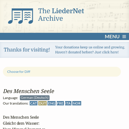
MENU
Choose for Diff
Des Menschen Seele
Language:
German (Deutsch)
Our translations:
CAT
DUT
ENG
FRE
ITA
NOR
Des Menschen Seele

Gleicht dem Wasser:
