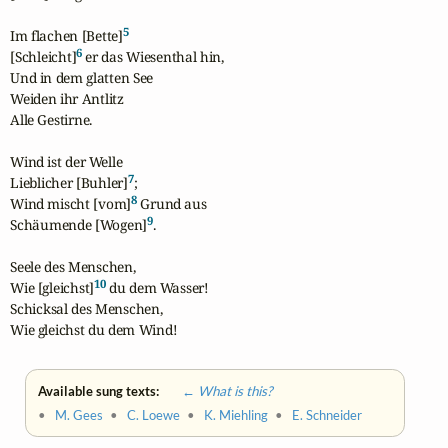
5
Im flachen [Bette]
6
[Schleicht]
 er das Wiesenthal hin,

Und in dem glatten See

Weiden ihr Antlitz

Alle Gestirne. 

Wind ist der Welle

7
Lieblicher [Buhler]
;

8
Wind mischt [vom]
 Grund aus

9
Schäumende [Wogen]
.

Seele des Menschen,

10
Wie [gleichst]
 du dem Wasser!

Schicksal des Menschen,

Wie gleichst du dem Wind!
Available sung texts:
← What is this?
•
M. Gees
•
C. Loewe
•
K. Miehling
•
E. Schneider