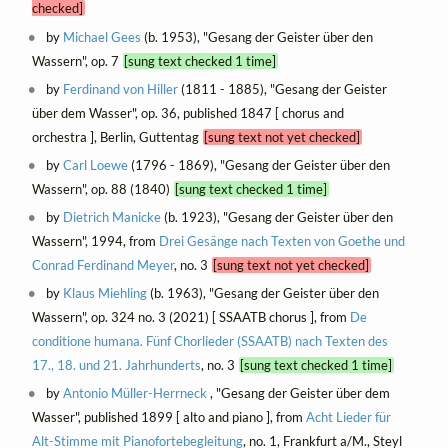
checked]
by
Michael Gees
(b. 1953), "Gesang der Geister über den
Wassern", op. 7
[sung text checked 1 time]
by
Ferdinand von Hiller
(1811 - 1885), "Gesang der Geister
über dem Wasser", op. 36, published 1847 [ chorus and
orchestra ], Berlin, Guttentag
[sung text not yet checked]
by
Carl Loewe
(1796 - 1869), "Gesang der Geister über den
Wassern", op. 88 (1840)
[sung text checked 1 time]
by
Dietrich Manicke
(b. 1923), "Gesang der Geister über den
Wassern", 1994, from
Drei Gesänge nach Texten von Goethe und
Conrad Ferdinand Meyer
, no. 3
[sung text not yet checked]
by
Klaus Miehling
(b. 1963), "Gesang der Geister über den
Wassern", op. 324 no. 3 (2021) [ SSAATB chorus ], from
De
conditione humana. Fünf Chorlieder (SSAATB) nach Texten des
17., 18. und 21. Jahrhunderts
, no. 3
[sung text checked 1 time]
by
Antonio Müller-Herrneck
, "Gesang der Geister über dem
Wasser", published 1899 [ alto and piano ], from
Acht Lieder für
Alt-Stimme mit Pianofortebegleitung
, no. 1, Frankfurt a/M., Steyl