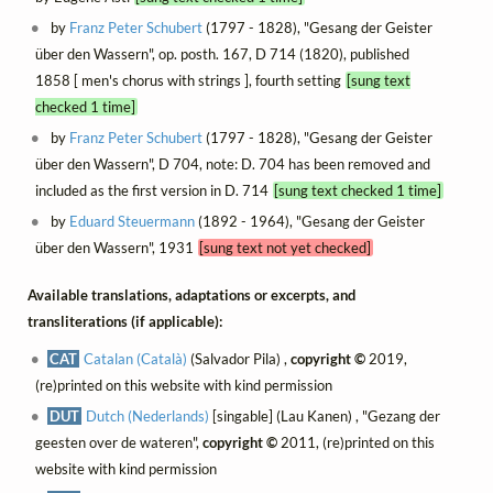
by
Franz Peter Schubert
(1797 - 1828), "Gesang der Geister
über den Wassern", op. posth. 167, D 714 (1820), published
1858 [ men's chorus with strings ], fourth setting
[sung text
checked 1 time]
by
Franz Peter Schubert
(1797 - 1828), "Gesang der Geister
über den Wassern", D 704, note: D. 704 has been removed and
included as the first version in D. 714
[sung text checked 1 time]
by
Eduard Steuermann
(1892 - 1964), "Gesang der Geister
über den Wassern", 1931
[sung text not yet checked]
Available translations, adaptations or excerpts, and
transliterations (if applicable):
CAT
Catalan (Català)
(Salvador Pila) ,
copyright ©
2019,
(re)printed on this website with kind permission
DUT
Dutch (Nederlands)
[singable] (Lau Kanen) , "Gezang der
geesten over de wateren",
copyright ©
2011, (re)printed on this
website with kind permission