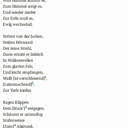
Vom Himmel kommt es,

Zum Himmel steigt es,

Und wieder nieder

Zur Erde muß es,

Ewig wechselnd.

Strömt von der hohen,

Steilen Felswand

Der reine Strahl,

Dann stäubt er lieblich

In Wolkenwellen

Zum glatten Fels,

Und leicht empfangen,

1
Wallt [er verschleiernd]
,

2
[Leisrauschend]
,

Zur Tiefe nieder.

Ragen Klippen

3
Dem [Sturz']
 entgegen,

Schäumt er unmuthig

Stufenweise

4
[Zum]
 Abgrund.
