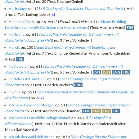
Pianoforte
), Heft 3 no. 20 (Text: Emanuel Geibel)
Herbsttage
, op. 123 (
8 Gesänge für 3 weibliche Stimmen mit Pianoforte
), Heft
1 no. 1 (Text: Ludwig Issleib)
[x]
Höchstes Glück
, op. 16, Heft 2 (
Freude und Leid
) no. 1 (in
Neuer Frühling:
Liederkreis von zwölf Gesängen von Heinrich Heine
) (Text: Heinrich Heine)
FRE
Hoffnung
, op. 61 (
Sechs volkstümliche Lieder für 2 Singstimmen mit
Pianoforte (ad lib.), 2tes Heft
) no. 3 (Text: Volkslieder )
Horch
, op. 100 (
Neue Gesänge für eine Stimme mit Begleitung des
Pianoforte
), Heft 2 no. 7 (Text: Emanuel Geibel after Anonymous/Unidentified
Artist)
FRE
Hüt' du dich
, op. 61 (
Sechs volkstümliche Lieder für 2 Singstimmen mit
Pianoforte (ad lib.), 2tes Heft
) no. 5 (Text: Volkslieder )
CAT
DUT
ENG
FRE
Hüttelein still und klein
, op. 31 (
Sechs Gesänge für eine Singstimme mit
Pianoforte
) no. 1 (Text: Friedrich Rückert)
ENG
Hymne
, op. 121 (
Sechs Kammerduette für zwei tiefe Stimmen mit Begleitung
des Pianoforte
) no. 6
[x]
Ich habe, bevor der Morgen
, op. 31 (
Sechs Gesänge für eine Singstimme mit
Pianoforte
) no. 2 (Text: Adelbert von Chamisso)
ENG
ENG
ENG
FRE
Ich hasse das süssliche Reimgebimmel
, op. 143 (
8 Gesänge für 4
Männerstimmen
), Heft 1 no. 1 (Text: Friedrich Martin von Bodenstedt after
Mirzə Şəfi Vazeh)
⊗
Ich sah den Wald sich färben
, op. 100 (
Neue Gesänge für eine Stimme mit