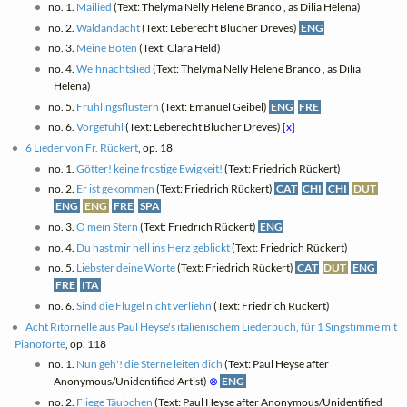
no. 1.
Mailied
(Text: Thelyma Nelly Helene Branco , as Dilia Helena)
no. 2.
Waldandacht
(Text: Leberecht Blücher Dreves)
ENG
no. 3.
Meine Boten
(Text: Clara Held)
no. 4.
Weihnachtslied
(Text: Thelyma Nelly Helene Branco , as Dilia
Helena)
no. 5.
Frühlingsflüstern
(Text: Emanuel Geibel)
ENG
FRE
no. 6.
Vorgefühl
(Text: Leberecht Blücher Dreves)
[x]
6 Lieder von Fr. Rückert
, op. 18
no. 1.
Götter! keine frostige Ewigkeit!
(Text: Friedrich Rückert)
no. 2.
Er ist gekommen
(Text: Friedrich Rückert)
CAT
CHI
CHI
DUT
ENG
ENG
FRE
SPA
no. 3.
O mein Stern
(Text: Friedrich Rückert)
ENG
no. 4.
Du hast mir hell ins Herz geblickt
(Text: Friedrich Rückert)
no. 5.
Liebster deine Worte
(Text: Friedrich Rückert)
CAT
DUT
ENG
FRE
ITA
no. 6.
Sind die Flügel nicht verliehn
(Text: Friedrich Rückert)
Acht Ritornelle aus Paul Heyse's italienischem Liederbuch, für 1 Singstimme mit
Pianoforte
, op. 118
no. 1.
Nun geh'! die Sterne leiten dich
(Text: Paul Heyse after
Anonymous/Unidentified Artist)
⊗
ENG
no. 2.
Fliege Täubchen
(Text: Paul Heyse after Anonymous/Unidentified