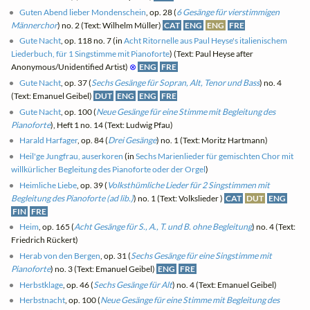
Guten Abend lieber Mondenschein
, op. 28 (
6 Gesänge für vierstimmigen
Männerchor
) no. 2 (Text: Wilhelm Müller)
CAT
ENG
ENG
FRE
Gute Nacht
, op. 118 no. 7 (in
Acht Ritornelle aus Paul Heyse's italienischem
Liederbuch, für 1 Singstimme mit Pianoforte
) (Text: Paul Heyse after
Anonymous/Unidentified Artist)
⊗
ENG
FRE
Gute Nacht
, op. 37 (
Sechs Gesänge für Sopran, Alt, Tenor und Bass
) no. 4
(Text: Emanuel Geibel)
DUT
ENG
ENG
FRE
Gute Nacht
, op. 100 (
Neue Gesänge für eine Stimme mit Begleitung des
Pianoforte
), Heft 1 no. 14 (Text: Ludwig Pfau)
Harald Harfager
, op. 84 (
Drei Gesänge
) no. 1 (Text: Moritz Hartmann)
Heil'ge Jungfrau, auserkoren
(in
Sechs Marienlieder für gemischten Chor mit
willkürlicher Begleitung des Pianoforte oder der Orgel
)
Heimliche Liebe
, op. 39 (
Volksthümliche Lieder für 2 Singstimmen mit
Begleitung des Pianoforte (ad lib.)
) no. 1 (Text: Volkslieder )
CAT
DUT
ENG
FIN
FRE
Heim
, op. 165 (
Acht Gesänge für S., A., T. und B. ohne Begleitung
) no. 4 (Text:
Friedrich Rückert)
Herab von den Bergen
, op. 31 (
Sechs Gesänge für eine Singstimme mit
Pianoforte
) no. 3 (Text: Emanuel Geibel)
ENG
FRE
Herbstklage
, op. 46 (
Sechs Gesänge für Alt
) no. 4 (Text: Emanuel Geibel)
Herbstnacht
, op. 100 (
Neue Gesänge für eine Stimme mit Begleitung des