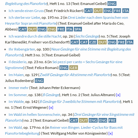
Begleitung des Pianoforte
), Heft 1 no. 13 (Text: Emanuel Geibel)
ENG
Ich sende einen Gruss
(Text: Friedrich Rückert)
CAT
DUT
ENG
FRE
ITA
Ich sterbe vor Liebe
, op. 195 no. 2 (in
Drei Lieder nach dem Spanischen von
Heyse für Sopran mit Pianoforte
) (Text: Emanuel Geibel after María do Ceo,
Abbess)
CAT
DUT
ENG
ENG
FRE
ITA
SPA
Ich wandre durch die stille Nacht
, op. 26 (
Sechs Gesänge
) no. 5 (Text: Joseph
Karl Benedikt, Freiherr von Eichendorff)
CAT
CAT
CZE
DUT
ENG
FRE
ITA
Ihr Rebengärten
, op. 100 (
Neue Gesänge für eine Stimme mit Begleitung des
Pianoforte
), Heft 3 no. 3 (Text: Emanuel Geibel)
Il desiderio
, op. 23 no. 6 (in
Sei pezzi per canto = Sechs Gesänge für eine
Signstimme
) (Text: Felice Romani)
ENG
GER
Im Maien
, op. 129 (
Zwölf Gesänge für Altstimme mit Pianoforte
) no. 5 (Text:
Julius Rodenberg)
ENG
Immer mehr
(Text: Johann Peter Eckermann)
Im Sommer
, op. 138 (
8 Gesänge
), Heft 1 no. 2 (Text: Julius Altmann)
[x]
Im Walde
, op. 142 (
8 Gesänge für 3 weibliche Stimmen mit Pianoforte
), Heft 1
no. 1 (Text: Ernst Wegener)
[x]
Im Wald im hellen Sonnenschein
, op. 34 (
Drei Gesänge für eine Singstimme mit
Pianoforte
) no. 2 (Text: Emanuel Geibel)
CAT
DUT
ENG
ENG
FRE
Im Wald
, op. 179 no. 6 (in
Reiner von Bingen. Lieder-Cyclus für Bass mit
Pianofortebegleitung
) (Text: Wolfgang Müller von Königswinter)
[x]