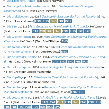
Des Mädchens Tränen
(Text: Georg Herwegh)
Die bange Nacht ist nun herum
, op. 28 (
6 Gesänge für vierstimmigen
Männerchor
) no. 1 (Text: Georg Herwegh)
Die drei Zigeuner
, op. 42 (
3 Gesänge für Bass oder Bariton mit Pianoforte
) no.
1 (Text: Nikolaus Lenau)
ENG
ENG
ENG
FRE
POR
Die Elfe
, op. 116 (
Acht Gedichte von H. Heine für S., A., T. und B.
), Heft 2 no. 6
(Text: Heinrich Heine)
CAT
CHI
DUT
ENG
ENG
ENG
FRE
FRE
Die Glocken läuten
, op. 100 (
Neue Gesänge für eine Stimme mit Begleitung des
Pianoforte
), Heft 3 no. 8 (Text: Adolf Böttger)
ENG
Die goldne Zeit
, op. 52, Heft 2 no. 1 (in
10 Lieder aus Waldmeisters Brautfahrt,
für 4 Männerstimmen
) (Text: Otto Roquette)
ENG
Die heiligen drei Könige
, op. 116 (
Acht Gedichte von H. Heine für S., A., T. und
B.
), Heft 2 no. 5 (Text: Heinrich Heine)
CAT
ENG
ENG
FRE
RUS
Die holden Tage
, op. 185 (
Sieben Gesänge für 1 Singstimme mit Pianoforte
) no.
4 (Text: Christoph Joseph Matzerath)
Die Kapelle
, op. 123 (
8 Gesänge für 3 weibliche Stimmen mit Pianoforte
), Heft
2 no. 5 (Text: Julius Karl Reinhold Sturm)
Die Lerchen
, op. 179 no. 6 (in
Reiner von Bingen. Lieder-Cyclus für Bass mit
Pianofortebegleitung
) (Text: Johann Ludwig Uhland)
ENG
FRE
Die Lotosblume
, op. 116 (
Acht Gedichte von H. Heine für S., A., T. und B.
), Heft
1 no. 4 (Text: Heinrich Heine)
BAQ
CAT
DUT
ENG
ENG
ENG
ENG
FIN
FRE
FRE
ITA
POR
RUS
RUS
RUS
SPA