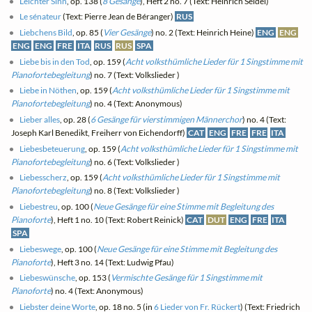
Leichter Sinn
, op. 138 (
8 Gesänge
), Heft 2 no. 7 (Text: Heinrich Seidel)
Le sénateur
(Text: Pierre Jean de Béranger)
RUS
Liebchens Bild
, op. 85 (
Vier Gesänge
) no. 2 (Text: Heinrich Heine)
ENG
ENG
ENG
ENG
FRE
ITA
RUS
RUS
SPA
Liebe bis in den Tod
, op. 159 (
Acht volksthümliche Lieder für 1 Singstimme mit
Pianofortebegleitung
) no. 7 (Text: Volkslieder )
Liebe in Nöthen
, op. 159 (
Acht volksthümliche Lieder für 1 Singstimme mit
Pianofortebegleitung
) no. 4 (Text: Anonymous)
Lieber alles
, op. 28 (
6 Gesänge für vierstimmigen Männerchor
) no. 4 (Text:
Joseph Karl Benedikt, Freiherr von Eichendorff)
CAT
ENG
FRE
FRE
ITA
Liebesbeteuerung
, op. 159 (
Acht volksthümliche Lieder für 1 Singstimme mit
Pianofortebegleitung
) no. 6 (Text: Volkslieder )
Liebesscherz
, op. 159 (
Acht volksthümliche Lieder für 1 Singstimme mit
Pianofortebegleitung
) no. 8 (Text: Volkslieder )
Liebestreu
, op. 100 (
Neue Gesänge für eine Stimme mit Begleitung des
Pianoforte
), Heft 1 no. 10 (Text: Robert Reinick)
CAT
DUT
ENG
FRE
ITA
SPA
Liebeswege
, op. 100 (
Neue Gesänge für eine Stimme mit Begleitung des
Pianoforte
), Heft 3 no. 14 (Text: Ludwig Pfau)
Liebeswünsche
, op. 153 (
Vermischte Gesänge für 1 Singstimme mit
Pianoforte
) no. 4 (Text: Anonymous)
Liebster deine Worte
, op. 18 no. 5 (in
6 Lieder von Fr. Rückert
) (Text: Friedrich