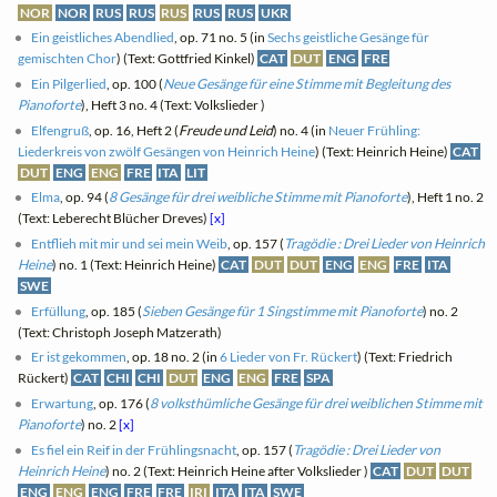
NOR
NOR
RUS
RUS
RUS
RUS
RUS
UKR
Ein geistliches Abendlied
, op. 71 no. 5 (in
Sechs geistliche Gesänge für
gemischten Chor
) (Text: Gottfried Kinkel)
CAT
DUT
ENG
FRE
Ein Pilgerlied
, op. 100 (
Neue Gesänge für eine Stimme mit Begleitung des
Pianoforte
), Heft 3 no. 4 (Text: Volkslieder )
Elfengruß
, op. 16, Heft 2 (
Freude und Leid
) no. 4 (in
Neuer Frühling:
Liederkreis von zwölf Gesängen von Heinrich Heine
) (Text: Heinrich Heine)
CAT
DUT
ENG
ENG
FRE
ITA
LIT
Elma
, op. 94 (
8 Gesänge für drei weibliche Stimme mit Pianoforte
), Heft 1 no. 2
(Text: Leberecht Blücher Dreves)
[x]
Entflieh mit mir und sei mein Weib
, op. 157 (
Tragödie : Drei Lieder von Heinrich
Heine
) no. 1 (Text: Heinrich Heine)
CAT
DUT
DUT
ENG
ENG
FRE
ITA
SWE
Erfüllung
, op. 185 (
Sieben Gesänge für 1 Singstimme mit Pianoforte
) no. 2
(Text: Christoph Joseph Matzerath)
Er ist gekommen
, op. 18 no. 2 (in
6 Lieder von Fr. Rückert
) (Text: Friedrich
Rückert)
CAT
CHI
CHI
DUT
ENG
ENG
FRE
SPA
Erwartung
, op. 176 (
8 volksthümliche Gesänge für drei weiblichen Stimme mit
Pianoforte
) no. 2
[x]
Es fiel ein Reif in der Frühlingsnacht
, op. 157 (
Tragödie : Drei Lieder von
Heinrich Heine
) no. 2 (Text: Heinrich Heine after Volkslieder )
CAT
DUT
DUT
ENG
ENG
ENG
FRE
FRE
IRI
ITA
ITA
SWE