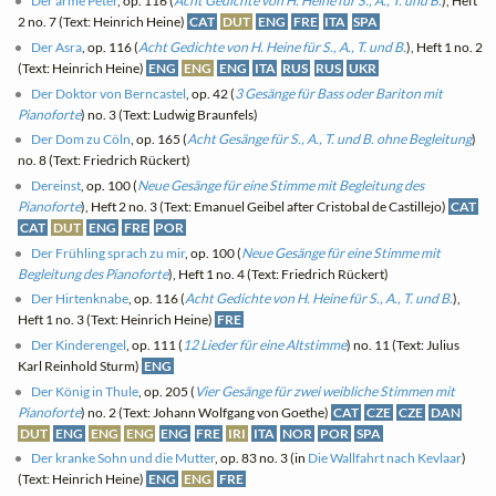
Der arme Peter
, op. 116 (
Acht Gedichte von H. Heine für S., A., T. und B.
), Heft
2 no. 7 (Text: Heinrich Heine)
CAT
DUT
ENG
FRE
ITA
SPA
Der Asra
, op. 116 (
Acht Gedichte von H. Heine für S., A., T. und B.
), Heft 1 no. 2
(Text: Heinrich Heine)
ENG
ENG
ENG
ITA
RUS
RUS
UKR
Der Doktor von Berncastel
, op. 42 (
3 Gesänge für Bass oder Bariton mit
Pianoforte
) no. 3 (Text: Ludwig Braunfels)
Der Dom zu Cöln
, op. 165 (
Acht Gesänge für S., A., T. und B. ohne Begleitung
)
no. 8 (Text: Friedrich Rückert)
Dereinst
, op. 100 (
Neue Gesänge für eine Stimme mit Begleitung des
Pianoforte
), Heft 2 no. 3 (Text: Emanuel Geibel after Cristobal de Castillejo)
CAT
CAT
DUT
ENG
FRE
POR
Der Frühling sprach zu mir
, op. 100 (
Neue Gesänge für eine Stimme mit
Begleitung des Pianoforte
), Heft 1 no. 4 (Text: Friedrich Rückert)
Der Hirtenknabe
, op. 116 (
Acht Gedichte von H. Heine für S., A., T. und B.
),
Heft 1 no. 3 (Text: Heinrich Heine)
FRE
Der Kinderengel
, op. 111 (
12 Lieder für eine Altstimme
) no. 11 (Text: Julius
Karl Reinhold Sturm)
ENG
Der König in Thule
, op. 205 (
Vier Gesänge für zwei weibliche Stimmen mit
Pianoforte
) no. 2 (Text: Johann Wolfgang von Goethe)
CAT
CZE
CZE
DAN
DUT
ENG
ENG
ENG
ENG
FRE
IRI
ITA
NOR
POR
SPA
Der kranke Sohn und die Mutter
, op. 83 no. 3 (in
Die Wallfahrt nach Kevlaar
)
(Text: Heinrich Heine)
ENG
ENG
FRE