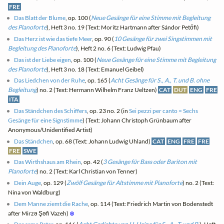
FRE
Das Blatt der Blume
, op. 100 (
Neue Gesänge für eine Stimme mit Begleitung
des Pianoforte
), Heft 3 no. 19 (Text: Moritz Hartmann after Sándor Petőfi)
Das Herz ist wie das tiefe Meer
, op. 90 (
10 Gesänge für zwei Singstimmen mit
Begleitung des Pianoforte
), Heft 2 no. 6 (Text: Ludwig Pfau)
Das ist der Liebe eigen
, op. 100 (
Neue Gesänge für eine Stimme mit Begleitung
des Pianoforte
), Heft 3 no. 18 (Text: Emanuel Geibel)
Das Liedchen von der Ruhe
, op. 165 (
Acht Gesänge für S., A., T. und B. ohne
Begleitung
) no. 2 (Text: Hermann Wilhelm Franz Ueltzen)
CAT
DUT
ENG
FRE
ITA
Das Ständchen des Schiffers
, op. 23 no. 2 (in
Sei pezzi per canto = Sechs
Gesänge für eine Signstimme
) (Text: Johann Christoph Grünbaum after
Anonymous/Unidentified Artist)
Das Ständchen
, op. 68 (Text: Johann Ludwig Uhland)
CAT
ENG
FRE
FRE
FRE
SWE
Das Wirthshaus am Rhein
, op. 42 (
3 Gesänge für Bass oder Bariton mit
Pianoforte
) no. 2 (Text: Karl Christian von Tenner)
Dein Auge
, op. 129 (
Zwölf Gesänge für Altstimme mit Pianoforte
) no. 2 (Text:
Nina von Waldburg)
Dem Manne ziemt die Rache
, op. 114 (Text: Friedrich Martin von Bodenstedt
after Mirzə Şəfi Vazeh)
⊗