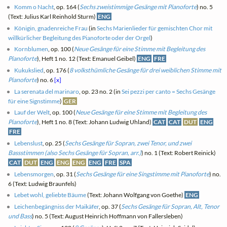
Komm o Nacht
, op. 164 (
Sechs zweistimmige Gesänge mit Pianoforte
) no. 5
(Text: Julius Karl Reinhold Sturm)
ENG
Königin, gnadenreiche Frau
(in
Sechs Marienlieder für gemischten Chor mit
willkürlicher Begleitung des Pianoforte oder der Orgel
)
Kornblumen
, op. 100 (
Neue Gesänge für eine Stimme mit Begleitung des
Pianoforte
), Heft 1 no. 12 (Text: Emanuel Geibel)
ENG
FRE
Kukukslied
, op. 176 (
8 volksthümliche Gesänge für drei weiblichen Stimme mit
Pianoforte
) no. 6
[x]
La serenata del marinaro
, op. 23 no. 2 (in
Sei pezzi per canto = Sechs Gesänge
für eine Signstimme
)
GER
Lauf der Welt
, op. 100 (
Neue Gesänge für eine Stimme mit Begleitung des
Pianoforte
), Heft 1 no. 8 (Text: Johann Ludwig Uhland)
CAT
CAT
DUT
ENG
FRE
Lebenslust
, op. 25 (
Sechs Gesänge für Sopran, zwei Tenor, und zwei
Bassstimmen (also Sechs Gesänge für Sopran, arr.)
) no. 1 (Text: Robert Reinick)
CAT
DUT
ENG
ENG
ENG
ENG
FRE
SPA
Lebensmorgen
, op. 31 (
Sechs Gesänge für eine Singstimme mit Pianoforte
) no.
6 (Text: Ludwig Braunfels)
Lebet wohl, geliebte Bäume
(Text: Johann Wolfgang von Goethe)
ENG
Leichenbegängniss der Maikäfer
, op. 37 (
Sechs Gesänge für Sopran, Alt, Tenor
und Bass
) no. 5 (Text: August Heinrich Hoffmann von Fallersleben)