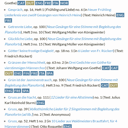
Goethe)
CAT
DUT
ENG
FRE
ITA
NOR
Gespräch
, op. 16, Heft 1 (
Frühling und Liebe
) no. 6 (in
Neuer Frühling:
Liederkreis von zwölf Gesängen von Heinrich Heine
) (Text: Heinrich Heine)
ENG
FRE
Getrennte Liebe
, op. 100 (
Neue Gesänge für eine Stimme mit Begleitung des
Pianoforte
), Heft 3 no. 10 (Text: Wolfgang Müller von Königswinter)
Glückliche Liebe
, op. 100 (
Neue Gesänge für eine Stimme mit Begleitung des
Pianoforte
), Heft 3 no. 15 (Text: Wolfgang Müller von Königswinter)
Götter! keine frostige Ewigkeit!
, op. 18 no. 1 (in
6 Lieder von Fr. Rückert
) (Text:
Friedrich Rückert)
Gränzen der Menschheit
, op. 63 no. 2 (in
Drei Gedichte von Göthe für
vierstimmigen Männerchor
) (Text: Johann Wolfgang von Goethe)
CAT
CAT
DUT
ENG
FIN
FRE
ITA
SPA
Grün ist der Jasminenstrauch
, op. 100 (
Neue Gesänge für eine Stimme mit
Begleitung des Pianoforte
), Heft 3 no. 9 (Text: Friedrich Rückert)
CAT
DUT
ENG
FRE
SPA
Gruss an die Nacht
, op. 111 (
12 Lieder für eine Altstimme
) no. 1 (Text: Julius
Karl Reinhold Sturm)
ENG
Gruss
, op. 39 (
Volksthümliche Lieder für 2 Singstimmen mit Begleitung des
Pianoforte (ad lib.)
) no. 2 (Text: Anonymous)
Gruss
, op. 52, Heft 1 no. 2 (in
10 Lieder aus Waldmeisters Brautfahrt, für 4
Männerstimmen
) (Text: Otto Roquette)
ENG