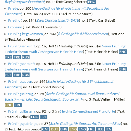
Begleitung des Pianoforte
) no. 1 (Text: Georg Scherer)
ENG
Friede
, op. 100 (
Neue Gesänge für eine Stimme mit Begleitung des
Pianoforte
), Heft 3 no. 6 (Text: Julius Karl Reinhold Sturm)
Friedhof
, op. 194 (
Zwei Chorgesänge für SATB
) no. 1 (Text: Carl Siebel)
Frohsinn
(Text: Rudolf Löwenstein)
Frühling ist gekommen
, op. 143 (
8 Gesänge für 4 Männerstimmen
), Heft 2 no.
6 (Text: Julius Altmann)
Frühlingsankunft
, op. 16, Heft 1 (
Frühling und Liebe
) no. 3 (in
Neuer Frühling:
Liederkreis von zwölf Gesängen von Heinrich Heine
) (Text: Heinrich Heine)
ENG
FRE
FRE
RUS
Frühlingsankunft
, op. 16, Heft 1 (
Frühling und Liebe
) no. 3 (in
Neuer Frühling:
Liederkreis von zwölf Gesängen von Heinrich Heine
) (Text: Heinrich Heine)
ENG
FRE
FRE
RUS
Frühlingsaugen
, op. 149 (
Sechs leichte Gesänge für 1 Singstimme mit
Pianoforte
) no. 1 (Text: Robert Reinick)
Frühlingseinzug
, op. 25 (
Sechs Gesänge für Sopran, zwei Tenor, und zwei
Bassstimmen (also Sechs Gesänge für Sopran, arr.)
) no. 3 (Text: Wilhelm Müller)
ENG
FRE
Frühlingsflüstern
, op. 92 no. 5 (in
6 leichte Zwiegesänge mit Pianoforte
) (Text:
Emanuel Geibel)
ENG
FRE
Frühlingsgedränge
, op. 37 (
Sechs Gesänge für Sopran, Alt, Tenor und Bass
) no.
2 (Text: Nikolaus Lenau)
CAT
DUT
ENG
ENG
ENG
FRE
HEB
ITA