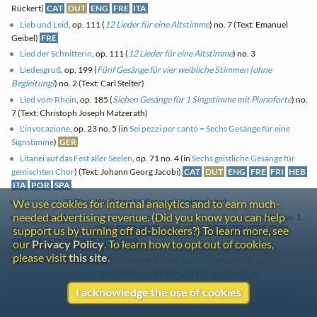
Rückert)
CAT
DUT
ENG
FRE
ITA
Lieb und Leid
, op. 111 (
12 Lieder für eine Altstimme
) no. 7 (Text: Emanuel
Geibel)
FRE
Lied der Schnitterin
, op. 111 (
12 Lieder für eine Altstimme
) no. 3
Liedesgruß
, op. 199 (
Fünf Gesänge für vier weibliche Stimmen (ohne
Begleitung)
) no. 2 (Text: Carl Stelter)
Lied vom Rhein
, op. 185 (
Sieben Gesänge für 1 Singstimme mit Pianoforte
) no.
7 (Text: Christoph Joseph Matzerath)
L'invocazione
, op. 23 no. 5 (in
Sei pezzi per canto = Sechs Gesänge für eine
Signstimme
)
GER
Litanei auf das Fest aller Seelen
, op. 71 no. 4 (in
Sechs geistliche Gesänge für
gemischten Chor
) (Text: Johann Georg Jacobi)
CAT
DUT
ENG
FRE
FRI
HEB
ITA
POR
SPA
Lorelei
, op. 70 (Text: Wolfgang Müller von Königswinter)
We use cookies for internal analytics and to earn much-
needed advertising revenue. (Did you know you can help
Lorelei
, op. 116 (
Acht Gedichte von H. Heine für S., A., T. und B.
), Heft 1 no. 1
support us by turning off ad-blockers?) To learn more, see
(Text: Heinrich Heine)
DUT
ENG
ENG
ENG
ENG
ENG
FIN
FRE
GRE
our
Privacy Policy
. To learn how to opt out of cookies,
HUN
ITA
POL
POR
RUS
SPA
please visit
this site
.
Loreley
, op. 179 no. 4 (in
Reiner von Bingen. Lieder-Cyclus für Bass mit
Pianofortebegleitung
) (Text: Wolfgang Müller von Königswinter)
[x]
Loser, leichter, luft'ger Wind
, op. 121 (
Sechs Kammerduette für zwei tiefe
I acknowledge the use of cookies
Stimmen mit Begleitung des Pianoforte
) no. 2 (Text: Georg Scherer)
ENG