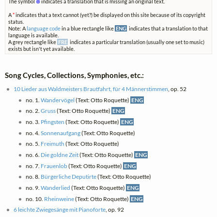
The symbol
⊗
indicates a translation that is missing an original text.
A
*
indicates that a text cannot (yet?) be displayed on this site because of its copyright
status.
Note: A
language code
in a blue rectangle like
ENG
indicates that a translation to that
language is available.
A grey rectangle like
FRE
indicates a particular translation (usually one set to music)
exists but isn't yet available.
Song Cycles, Collections, Symphonies, etc.:
10 Lieder aus Waldmeisters Brautfahrt, für 4 Männerstimmen
, op. 52
no. 1.
Wandervögel
(Text: Otto Roquette)
ENG
no. 2.
Gruss
(Text: Otto Roquette)
ENG
no. 3.
Pfingsten
(Text: Otto Roquette)
ENG
no. 4.
Sonnenaufgang
(Text: Otto Roquette)
no. 5.
Freimuth
(Text: Otto Roquette)
no. 6.
Die goldne Zeit
(Text: Otto Roquette)
ENG
no. 7.
Frauenlob
(Text: Otto Roquette)
ENG
no. 8.
Bürgerliche Deputirte
(Text: Otto Roquette)
no. 9.
Wanderlied
(Text: Otto Roquette)
ENG
no. 10.
Rheinweine
(Text: Otto Roquette)
ENG
6 leichte Zwiegesänge mit Pianoforte
, op. 92