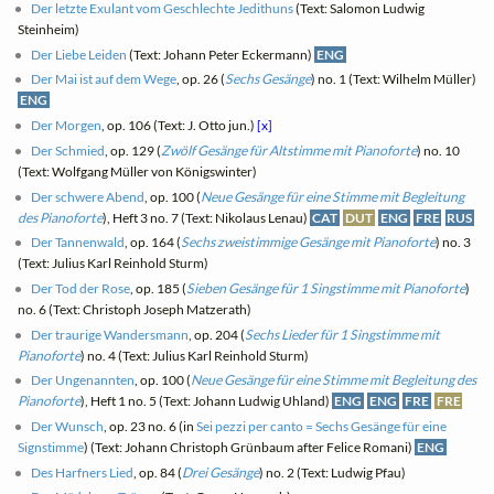
Der letzte Exulant vom Geschlechte Jedithuns
(Text: Salomon Ludwig
Steinheim)
Der Liebe Leiden
(Text: Johann Peter Eckermann)
ENG
Der Mai ist auf dem Wege
, op. 26 (
Sechs Gesänge
) no. 1 (Text: Wilhelm Müller)
ENG
Der Morgen
, op. 106 (Text: J. Otto jun.)
[x]
Der Schmied
, op. 129 (
Zwölf Gesänge für Altstimme mit Pianoforte
) no. 10
(Text: Wolfgang Müller von Königswinter)
Der schwere Abend
, op. 100 (
Neue Gesänge für eine Stimme mit Begleitung
des Pianoforte
), Heft 3 no. 7 (Text: Nikolaus Lenau)
CAT
DUT
ENG
FRE
RUS
Der Tannenwald
, op. 164 (
Sechs zweistimmige Gesänge mit Pianoforte
) no. 3
(Text: Julius Karl Reinhold Sturm)
Der Tod der Rose
, op. 185 (
Sieben Gesänge für 1 Singstimme mit Pianoforte
)
no. 6 (Text: Christoph Joseph Matzerath)
Der traurige Wandersmann
, op. 204 (
Sechs Lieder für 1 Singstimme mit
Pianoforte
) no. 4 (Text: Julius Karl Reinhold Sturm)
Der Ungenannten
, op. 100 (
Neue Gesänge für eine Stimme mit Begleitung des
Pianoforte
), Heft 1 no. 5 (Text: Johann Ludwig Uhland)
ENG
ENG
FRE
FRE
Der Wunsch
, op. 23 no. 6 (in
Sei pezzi per canto = Sechs Gesänge für eine
Signstimme
) (Text: Johann Christoph Grünbaum after Felice Romani)
ENG
Des Harfners Lied
, op. 84 (
Drei Gesänge
) no. 2 (Text: Ludwig Pfau)