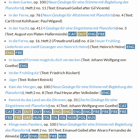
In dem Garten
, op. 100 (
Neue Gesänge für eine Stimme mit Begleitung des
Pianoforte
), Heft 2 no. 11 (Text: Emanuel Geibel after Gil Vicente)
In der Ferne
, op. 76 (
Neun Gesänge für Altstimme mit Pianoforte
) no. 4 (Text:
Carl Ernst Kohlhauer; Paul Wigand)
In der Nacht
, op. 41 (
4 Gesänge für eine Singstimme mit Pianoforte
) no. 3
(Text: August von Platen-Hallermünde)
CAT
DUT
ENG
FRE
In die Ferne
, op. 16, Heft 2 (
Freude und Leid
) no. 6 (in
Neuer Frühling:
Liederkreis von zwölf Gesängen von Heinrich Heine
) (Text: Heinrich Heine)
ENG
ENG
FRE
In tausend Formen magst du dich verstecken
(Text: Johann Wolfgang von
Goethe)
ENG
Ist der Frühling da?
(Text: Friedrich Rückert)
Jäger
(Text: Robert Reinick)
Käm der Morgen
, op. 100 (
Neue Gesänge für eine Stimme mit Begleitung des
Pianoforte
), Heft 2 no. 8 (Text: Paul Heyse after Volkslieder )
ENG
Kennst du das Land wo die Zitronen
, op. 31 (
Sechs Gesänge für eine
Singstimme mit Pianoforte
) no. 4 (Text: Johann Wolfgang von Goethe)
CAT
CAT
CZE
DUT
DUT
ENG
ENG
ENG
ENG
ENG
FRE
FRE
FRE
FRE
FRE
FRE
GRE
HUN
ITA
ITA
ITA
NOR
POL
RUS
Klinge mein Pandero
, op. 100 (
Neue Gesänge für eine Stimme mit Begleitung
des Pianoforte
), Heft 2 no. 10 (Text: Emanuel Geibel after Alvaro Fernandez de
Almeida)
CAT
ENG
ENG
FRE
RUS