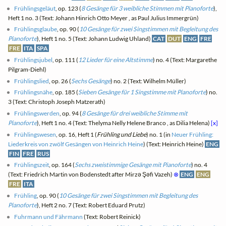
Frühlingsgeläut
, op. 123 (
8 Gesänge für 3 weibliche Stimmen mit Pianoforte
),
Heft 1 no. 3 (Text: Johann Hinrich Otto Meyer , as Paul Julius Immergrün)
Frühlingsglaube
, op. 90 (
10 Gesänge für zwei Singstimmen mit Begleitung des
Pianoforte
), Heft 1 no. 5 (Text: Johann Ludwig Uhland)
CAT
DUT
ENG
FRE
FRE
ITA
SPA
Frühlingsjubel
, op. 111 (
12 Lieder für eine Altstimme
) no. 4 (Text: Margarethe
Pilgram-Diehl)
Frühlingslied
, op. 26 (
Sechs Gesänge
) no. 2 (Text: Wilhelm Müller)
Frühlingsnähe
, op. 185 (
Sieben Gesänge für 1 Singstimme mit Pianoforte
) no.
3 (Text: Christoph Joseph Matzerath)
Frühlingswerden
, op. 94 (
8 Gesänge für drei weibliche Stimme mit
Pianoforte
), Heft 1 no. 4 (Text: Thelyma Nelly Helene Branco , as Dilia Helena)
[x]
Frühlingswesen
, op. 16, Heft 1 (
Frühling und Liebe
) no. 1 (in
Neuer Frühling:
Liederkreis von zwölf Gesängen von Heinrich Heine
) (Text: Heinrich Heine)
ENG
FIN
FRE
RUS
Frühlingszeit
, op. 164 (
Sechs zweistimmige Gesänge mit Pianoforte
) no. 4
(Text: Friedrich Martin von Bodenstedt after Mirzə Şəfi Vazeh)
⊗
ENG
ENG
FRE
ITA
Frühling
, op. 90 (
10 Gesänge für zwei Singstimmen mit Begleitung des
Pianoforte
), Heft 2 no. 7 (Text: Robert Eduard Prutz)
Fuhrmann und Fährmann
(Text: Robert Reinick)