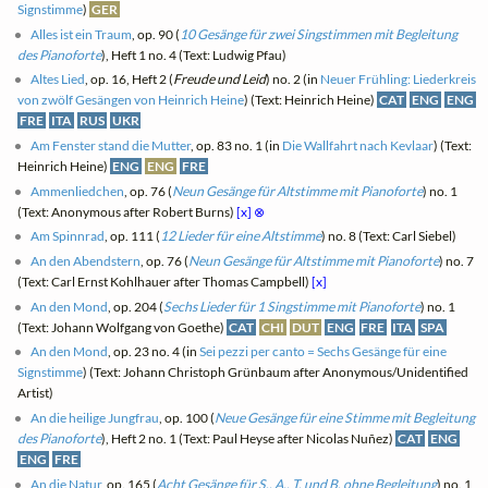
Signstimme
)
GER
Alles ist ein Traum
, op. 90 (
10 Gesänge für zwei Singstimmen mit Begleitung
des Pianoforte
), Heft 1 no. 4 (Text: Ludwig Pfau)
Altes Lied
, op. 16, Heft 2 (
Freude und Leid
) no. 2 (in
Neuer Frühling: Liederkreis
von zwölf Gesängen von Heinrich Heine
) (Text: Heinrich Heine)
CAT
ENG
ENG
FRE
ITA
RUS
UKR
Am Fenster stand die Mutter
, op. 83 no. 1 (in
Die Wallfahrt nach Kevlaar
) (Text:
Heinrich Heine)
ENG
ENG
FRE
Ammenliedchen
, op. 76 (
Neun Gesänge für Altstimme mit Pianoforte
) no. 1
(Text: Anonymous after Robert Burns)
[x]
⊗
Am Spinnrad
, op. 111 (
12 Lieder für eine Altstimme
) no. 8 (Text: Carl Siebel)
An den Abendstern
, op. 76 (
Neun Gesänge für Altstimme mit Pianoforte
) no. 7
(Text: Carl Ernst Kohlhauer after Thomas Campbell)
[x]
An den Mond
, op. 204 (
Sechs Lieder für 1 Singstimme mit Pianoforte
) no. 1
(Text: Johann Wolfgang von Goethe)
CAT
CHI
DUT
ENG
FRE
ITA
SPA
An den Mond
, op. 23 no. 4 (in
Sei pezzi per canto = Sechs Gesänge für eine
Signstimme
) (Text: Johann Christoph Grünbaum after Anonymous/Unidentified
Artist)
An die heilige Jungfrau
, op. 100 (
Neue Gesänge für eine Stimme mit Begleitung
des Pianoforte
), Heft 2 no. 1 (Text: Paul Heyse after Nicolas Nuñez)
CAT
ENG
ENG
FRE
An die Natur
, op. 165 (
Acht Gesänge für S., A., T. und B. ohne Begleitung
) no. 1