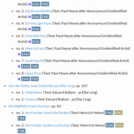
Artist)
⊗
ENG
FRE
no. 3.
Die Rosenblüthe
(Text: Paul Heyse after Anonymous/Unidentified
Artist)
⊗
ENG
FRE
no. 4.
Ein einz'ger Kuss
(Text: Paul Heyse after Anonymous/Unidentified
Artist)
⊗
ENG
no. 5.
Drei Veilchen
(Text: Paul Heyse after Anonymous/Unidentified
Artist)
⊗
ENG
no. 6.
Mein Schatz
(Text: Paul Heyse after Anonymous/Unidentified Artist)
⊗
ENG
no. 7.
Gute Nacht
(Text: Paul Heyse after Anonymous/Unidentified Artist)
⊗
ENG
FRE
no. 8.
Ganz Rom
(Text: Paul Heyse after Anonymous/Unidentified Artist)
⊗
ENG
FRE
Aus der Edda, zwei Gedichte von Ellar Ling
, op. 107
no. 1.
Osterfeuer
(Text: Eduard Baltzer , as Ellar Ling)
no. 2.
Ostara
(Text: Eduard Baltzer , as Ellar Ling)
Die Wallfahrt nach Kevlaar
, op. 83
no. 1.
Am Fenster stand die Mutter
(Text: Heinrich Heine)
ENG
ENG
FRE
no. 2.
Die Mutter Gottes zu Kevlaar
(Text: Heinrich Heine)
ENG
ENG
FRE