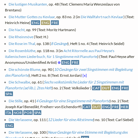
Die lustigen Musikanten
, op. 48 (Text: Clemens Maria Wenzeslaus von
Brentano)
Die Mutter Gottes zu Kevlaar
, op. 83 no. 2 (in
Die Wallfahrt nach Kevlaar
) (Text:
Heinrich Heine)
ENG
ENG
FRE
Die Nacht
, op. 99 (Text: Moritz Hartmann)
Die Rheinmöve
(Text: H.)
Die Rose im Thal
, op. 138 (
8 Gesänge
), Heft 1 no. 4 (Text: Heinrich Seidel)
Die Rosenblüthe
, op. 118 no. 3 (in
Acht Ritornelle aus Paul Heyse's
italienischem Liederbuch, für 1 Singstimme mit Pianoforte
) (Text: Paul Heyse after
Anonymous/Unidentified Artist)
⊗
ENG
FRE
Die schönste Blume
, op. 90 (
10 Gesänge für zwei Singstimmen mit Begleitung
des Pianoforte
), Heft 2 no. 8 (Text: Ernst Jordan)
[x]
Die Schwalbe
, op. 61 (
Sechs volkstümliche Lieder für 2 Singstimmen mit
Pianoforte (ad lib.), 2tes Heft
) no. 2 (Text: Volkslieder )
CAT
DUT
ENG
FRE
SPA
Die Stille
, op. 41 (
4 Gesänge für eine Singstimme mit Pianoforte
) no. 2 (Text:
Joseph Karl Benedikt, Freiherr von Eichendorff)
CAT
DUT
ENG
FRE
HEB
ITA
NOR
POR
SPA
Die Verlassene
, op. 111 (
12 Lieder für eine Altstimme
) no. 10 (Text: Carl Siebel)
ENG
Die Verlassene
, op. 100 (
Neue Gesänge für eine Stimme mit Begleitung des