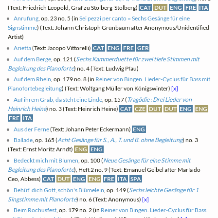
(Text: Friedrich Leopold, Graf zu Stolberg-Stolberg)
CAT
DUT
ENG
FRE
ITA
Anrufung
, op. 23 no. 5 (in
Sei pezzi per canto = Sechs Gesänge für eine
Signstimme
) (Text: Johann Christoph Grünbaum after Anonymous/Unidentified
Artist)
Arietta
(Text: Jacopo Vittorelli)
CAT
ENG
FRE
GER
Auf dem Berge
, op. 121 (
Sechs Kammerduette für zwei tiefe Stimmen mit
Begleitung des Pianoforte
) no. 4 (Text: Ludwig Pfau)
Auf dem Rhein
, op. 179 no. 8 (in
Reiner von Bingen. Lieder-Cyclus für Bass mit
Pianofortebegleitung
) (Text: Wolfgang Müller von Königswinter)
[x]
Auf ihrem Grab, da steht eine Linde
, op. 157 (
Tragödie : Drei Lieder von
Heinrich Heine
) no. 3 (Text: Heinrich Heine)
CAT
CZE
DUT
DUT
ENG
ENG
FRE
ITA
Aus der Ferne
(Text: Johann Peter Eckermann)
ENG
Ballade
, op. 165 (
Acht Gesänge für S., A., T. und B. ohne Begleitung
) no. 3
(Text: Ernst Moritz Arndt)
ENG
ENG
Bedeckt mich mit Blumen
, op. 100 (
Neue Gesänge für eine Stimme mit
Begleitung des Pianoforte
), Heft 2 no. 9 (Text: Emanuel Geibel after María do
Ceo, Abbess)
CAT
DUT
ENG
ENG
FRE
ITA
SPA
Behüt' dich Gott, schön's Blümelein
, op. 149 (
Sechs leichte Gesänge für 1
Singstimme mit Pianoforte
) no. 6 (Text: Anonymous)
[x]
Beim Rochusfest
, op. 179 no. 2 (in
Reiner von Bingen. Lieder-Cyclus für Bass