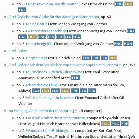
no. 3.
Der kranke Sohn und die Mutter
(Text: Heinrich Heine)
ENG
ENG
FRE
Drei Gedichte von Göthe für vierstimmigen Männerchor
, op. 63
no. 1.
Meine Göttin
(Text: Johann Wolfgang von Goethe)
no. 2.
Gränzen der Menschheit
(Text: Johann Wolfgang von Goethe)
CAT
CAT
DUT
ENG
FIN
FRE
ITA
SPA
no. 3.
Menschengefühl
(Text: Johann Wolfgang von Goethe)
ENG
HUN
Drei Lieder
no. 1.
Bergstimme
(Text: Heinrich Heine)
ENG
FRE
ITA
RUS
Drei Lieder nach dem Spanischen von Heyse für Sopran mit Pianoforte
, op. 195
no. 1.
Murmelndes Lüftchen, Blütenwind
(Text: Paul Heyse after
Anonymous/Unidentified Artist)
ENG
no. 2.
Ich sterbe vor Liebe
(Text: Emanuel Geibel after María do Ceo,
Abbess)
CAT
DUT
ENG
ENG
FRE
ITA
SPA
no. 3.
Will die Nachtigall belauschen
(Text: Emanuel Geibel after Gil
Vicente)
Im Frühling. Acht Lenzlieder für Sopran
[multi-composer]
no. 1.
Lasst mich ruhen, lasst mich träumen
, composed by Adolf Jensen
(Text: August Heinrich Hoffmann von Fallersleben)
ENG
ENG
FRE
no. 2.
Wunderschöne Frühlingszeit
, composed by (Karl Gottfried)
Wilhelm Taubert (Text: Friedrich Martin von Bodenstedt after Mirzə Şəfi