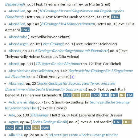
Begleitung)
) no. 5 (Text: Friedrich Hermann Frey , as Martin Greif)
Abendlied
, op. 90 (
10 Gesänge für zwei Singstimmen mit Begleitung des
Pianoforte
), Heft 1 no. 3 (Text: Matthias Jacob Schleiden , as Ernst)
ENG
Abendlied
, op. 143 (
8 Gesänge für 4 Männerstimmen
), Heft 1 no. 3 (Text: Julius
Altmann)
ENG
Abendruhe
(Text: Wilhelm von Schütz)
Abendsegen
, op. 85 (
Vier Gesänge
) no. 1 (Text: Heinrich Steinheuer)
Abends
, op. 41 (
4 Gesänge für eine Singstimme mit Pianoforte
) no. 4 (Text:
Thelyma Nelly Helene Branco , as Dilia Helena)
Abend
, op. 111 (
12 Lieder für eine Altstimme
) no. 12 (Text: Carl Siebel)
Abschied von der Geliebten
, op. 149 (
Sechs leichte Gesänge für 1 Singstimme
mit Pianoforte
) no. 2 (Text: Anonymous)
[x]
Abschied
, op. 25 (
Sechs Gesänge für Sopran, zwei Tenor, und zwei
Bassstimmen (also Sechs Gesänge für Sopran, arr.)
) no. 5 (Text: Joseph Karl
Benedikt, Freiherr von Eichendorff)
CAT
CHI
DUT
ENG
ENG
FRE
IRI
ITA
Ach, wie nichtig
, op. 71 no. 2 [multi-text setting] (in
Sechs geistliche Gesänge
für gemischten Chor
) (Text: M. Franck)
Ade
, op. 138 (
8 Gesänge
), Heft 2 no. 8 (Text: Leberecht Blücher Dreves)
Agnes
, op. 46 (
Sechs Gesänge für Alt
) no. 2 (Text: Eduard Mörike)
CAT
DUT
ENG
FRE
ITA
RUS
SWE
Alla luna
, op. 23 no. 4 (in
Sei pezzi per canto = Sechs Gesänge für eine