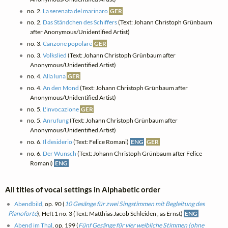
no. 2.
La serenata del marinaro
GER
no. 2.
Das Ständchen des Schiffers
(Text: Johann Christoph Grünbaum
after Anonymous/Unidentified Artist)
no. 3.
Canzone popolare
GER
no. 3.
Volkslied
(Text: Johann Christoph Grünbaum after
Anonymous/Unidentified Artist)
no. 4.
Alla luna
GER
no. 4.
An den Mond
(Text: Johann Christoph Grünbaum after
Anonymous/Unidentified Artist)
no. 5.
L'invocazione
GER
no. 5.
Anrufung
(Text: Johann Christoph Grünbaum after
Anonymous/Unidentified Artist)
no. 6.
Il desiderio
(Text: Felice Romani)
ENG
GER
no. 6.
Der Wunsch
(Text: Johann Christoph Grünbaum after Felice
Romani)
ENG
All titles of vocal settings in Alphabetic order
Abendbild
, op. 90 (
10 Gesänge für zwei Singstimmen mit Begleitung des
Pianoforte
), Heft 1 no. 3 (Text: Matthias Jacob Schleiden , as Ernst)
ENG
Abend im Thal
, op. 199 (
Fünf Gesänge für vier weibliche Stimmen (ohne