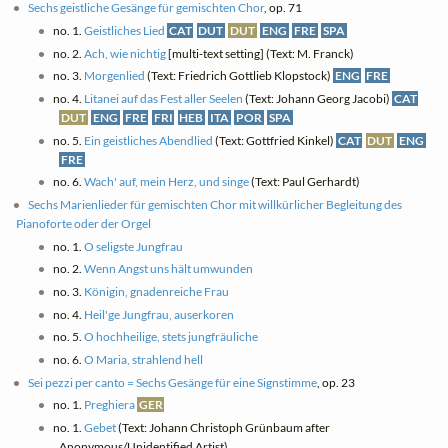
Sechs geistliche Gesänge für gemischten Chor
, op. 71
no. 1.
Geistliches Lied
CAT
DUT
DUT
ENG
FRE
SPA
no. 2.
Ach, wie nichtig
[multi-text setting] (Text: M. Franck)
no. 3.
Morgenlied
(Text: Friedrich Gottlieb Klopstock)
ENG
FRE
no. 4.
Litanei auf das Fest aller Seelen
(Text: Johann Georg Jacobi)
CAT
DUT
ENG
FRE
FRI
HEB
ITA
POR
SPA
no. 5.
Ein geistliches Abendlied
(Text: Gottfried Kinkel)
CAT
DUT
ENG
FRE
no. 6.
Wach' auf, mein Herz, und singe
(Text: Paul Gerhardt)
Sechs Marienlieder für gemischten Chor mit willkürlicher Begleitung des
Pianoforte oder der Orgel
no. 1.
O seligste Jungfrau
no. 2.
Wenn Angst uns hält umwunden
no. 3.
Königin, gnadenreiche Frau
no. 4.
Heil'ge Jungfrau, auserkoren
no. 5.
O hochheilige, stets jungfräuliche
no. 6.
O Maria, strahlend hell
Sei pezzi per canto = Sechs Gesänge für eine Signstimme
, op. 23
no. 1.
Preghiera
GER
no. 1.
Gebet
(Text: Johann Christoph Grünbaum after
Anonymous/Unidentified Artist)