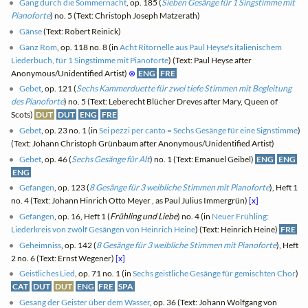
Gang durch die Sommernacht
, op. 185 (
Sieben Gesänge für 1 Singstimme mit
Pianoforte
) no. 5 (Text: Christoph Joseph Matzerath)
Gänse
(Text: Robert Reinick)
Ganz Rom
, op. 118 no. 8 (in
Acht Ritornelle aus Paul Heyse's italienischem
Liederbuch, für 1 Singstimme mit Pianoforte
) (Text: Paul Heyse after
Anonymous/Unidentified Artist)
⊗
ENG
FRE
Gebet
, op. 121 (
Sechs Kammerduette für zwei tiefe Stimmen mit Begleitung
des Pianoforte
) no. 5 (Text: Leberecht Blücher Dreves after Mary, Queen of
Scots)
DUT
DUT
ENG
FRE
Gebet
, op. 23 no. 1 (in
Sei pezzi per canto = Sechs Gesänge für eine Signstimme
)
(Text: Johann Christoph Grünbaum after Anonymous/Unidentified Artist)
Gebet
, op. 46 (
Sechs Gesänge für Alt
) no. 1 (Text: Emanuel Geibel)
ENG
ENG
ENG
Gefangen
, op. 123 (
8 Gesänge für 3 weibliche Stimmen mit Pianoforte
), Heft 1
no. 4 (Text: Johann Hinrich Otto Meyer , as Paul Julius Immergrün)
[x]
Gefangen
, op. 16, Heft 1 (
Frühling und Liebe
) no. 4 (in
Neuer Frühling:
Liederkreis von zwölf Gesängen von Heinrich Heine
) (Text: Heinrich Heine)
FRE
Geheimniss
, op. 142 (
8 Gesänge für 3 weibliche Stimmen mit Pianoforte
), Heft
2 no. 6 (Text: Ernst Wegener)
[x]
Geistliches Lied
, op. 71 no. 1 (in
Sechs geistliche Gesänge für gemischten Chor
)
CAT
DUT
DUT
ENG
FRE
SPA
Gesang der Geister über dem Wasser
, op. 36 (Text: Johann Wolfgang von