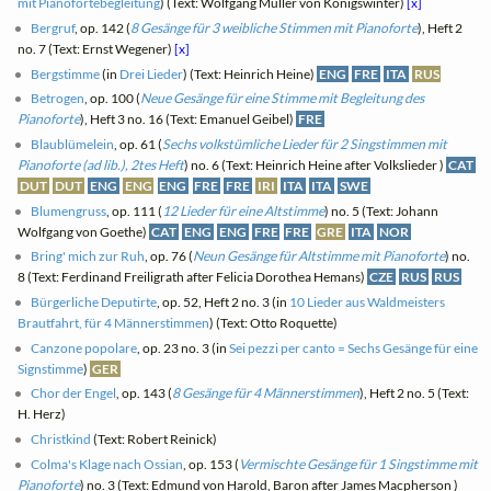
mit Pianofortebegleitung
) (Text: Wolfgang Müller von Königswinter)
[x]
Bergruf
, op. 142 (
8 Gesänge für 3 weibliche Stimmen mit Pianoforte
), Heft 2
no. 7 (Text: Ernst Wegener)
[x]
Bergstimme
(in
Drei Lieder
) (Text: Heinrich Heine)
ENG
FRE
ITA
RUS
Betrogen
, op. 100 (
Neue Gesänge für eine Stimme mit Begleitung des
Pianoforte
), Heft 3 no. 16 (Text: Emanuel Geibel)
FRE
Blaublümelein
, op. 61 (
Sechs volkstümliche Lieder für 2 Singstimmen mit
Pianoforte (ad lib.), 2tes Heft
) no. 6 (Text: Heinrich Heine after Volkslieder )
CAT
DUT
DUT
ENG
ENG
ENG
FRE
FRE
IRI
ITA
ITA
SWE
Blumengruss
, op. 111 (
12 Lieder für eine Altstimme
) no. 5 (Text: Johann
Wolfgang von Goethe)
CAT
ENG
ENG
FRE
FRE
GRE
ITA
NOR
Bring' mich zur Ruh
, op. 76 (
Neun Gesänge für Altstimme mit Pianoforte
) no.
8 (Text: Ferdinand Freiligrath after Felicia Dorothea Hemans)
CZE
RUS
RUS
Bürgerliche Deputirte
, op. 52, Heft 2 no. 3 (in
10 Lieder aus Waldmeisters
Brautfahrt, für 4 Männerstimmen
) (Text: Otto Roquette)
Canzone popolare
, op. 23 no. 3 (in
Sei pezzi per canto = Sechs Gesänge für eine
Signstimme
)
GER
Chor der Engel
, op. 143 (
8 Gesänge für 4 Männerstimmen
), Heft 2 no. 5 (Text:
H. Herz)
Christkind
(Text: Robert Reinick)
Colma's Klage nach Ossian
, op. 153 (
Vermischte Gesänge für 1 Singstimme mit
Pianoforte
) no. 3 (Text: Edmund von Harold, Baron after James Macpherson )