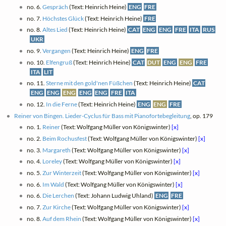
no. 6.
Gespräch
(Text: Heinrich Heine)
ENG
FRE
no. 7.
Höchstes Glück
(Text: Heinrich Heine)
FRE
no. 8.
Altes Lied
(Text: Heinrich Heine)
CAT
ENG
ENG
FRE
ITA
RUS
UKR
no. 9.
Vergangen
(Text: Heinrich Heine)
ENG
FRE
no. 10.
Elfengruß
(Text: Heinrich Heine)
CAT
DUT
ENG
ENG
FRE
ITA
LIT
no. 11.
Sterne mit den gold'nen Füßchen
(Text: Heinrich Heine)
CAT
ENG
ENG
ENG
ENG
ENG
FRE
ITA
no. 12.
In die Ferne
(Text: Heinrich Heine)
ENG
ENG
FRE
Reiner von Bingen. Lieder-Cyclus für Bass mit Pianofortebegleitung
, op. 179
no. 1.
Reiner
(Text: Wolfgang Müller von Königswinter)
[x]
no. 2.
Beim Rochusfest
(Text: Wolfgang Müller von Königswinter)
[x]
no. 3.
Margareth
(Text: Wolfgang Müller von Königswinter)
[x]
no. 4.
Loreley
(Text: Wolfgang Müller von Königswinter)
[x]
no. 5.
Zur Winterzeit
(Text: Wolfgang Müller von Königswinter)
[x]
no. 6.
Im Wald
(Text: Wolfgang Müller von Königswinter)
[x]
no. 6.
Die Lerchen
(Text: Johann Ludwig Uhland)
ENG
FRE
no. 7.
Zur Kirche
(Text: Wolfgang Müller von Königswinter)
[x]
no. 8.
Auf dem Rhein
(Text: Wolfgang Müller von Königswinter)
[x]