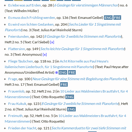
Es lebe was auf Erden
, op. 28 (
6 Gesänge für vierstimmigen Männerchor
) no. 6
(Text: Wilhelm Müller)
Es muss doch Frühling werden
, op. 136 (Text: Emanuel Geibel)
ENG
FRE
Es wird von lichten Gedanken
, op. 204 (
Sechs Lieder für 1 Singstimme mit
Pianoforte
) no. 3 (Text: Julius Karl Reinhold Sturm)
Feierstunden
, op. 142 (
8 Gesänge für 3 weibliche Stimmen mit Pianoforte
),
Heft 2 no. 5 (Text: Carl Siebel)
[x]
Flattersinn
, op. 149 (
Sechs leichte Gesänge für 1 Singstimme mit Pianoforte
)
no. 3 (Text: Anonymous)
[x]
Fliege Täubchen
, op. 118 no. 2 (in
Acht Ritornelle aus Paul Heyse's
italienischem Liederbuch, für 1 Singstimme mit Pianoforte
) (Text: Paul Heyse after
Anonymous/Unidentified Artist)
⊗
ENG
FRE
Frage
, op. 100 (
Neue Gesänge für eine Stimme mit Begleitung des Pianoforte
),
Heft 3 no. 17 (Text: Emanuel Geibel)
FRE
Frauenlob
, op. 52, Heft 2 no. 2 (in
10 Lieder aus Waldmeisters Brautfahrt, für 4
Männerstimmen
) (Text: Otto Roquette)
ENG
Frau Kukuk
, op. 123 (
8 Gesänge für 3 weibliche Stimmen mit Pianoforte
), Heft
2 no. 6 (Text: Julius Karl Reinhold Sturm)
ENG
Freimuth
, op. 52, Heft 1 no. 5 (in
10 Lieder aus Waldmeisters Brautfahrt, für 4
Männerstimmen
) (Text: Otto Roquette)
Frieden der Nacht
, op. 121 (
Sechs Kammerduette für zwei tiefe Stimmen mit