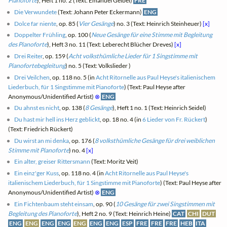
Pianoforte
), Heft 1 no. 2 (Text: Emanuel Geibel)
FRE
Die Verwundete
(Text: Johann Peter Eckermann)
ENG
Dolce far niente
, op. 85 (
Vier Gesänge
) no. 3 (Text: Heinrich Steinheuer)
[x]
Doppelter Frühling
, op. 100 (
Neue Gesänge für eine Stimme mit Begleitung
des Pianoforte
), Heft 3 no. 11 (Text: Leberecht Blücher Dreves)
[x]
Drei Reiter
, op. 159 (
Acht volksthümliche Lieder für 1 Singstimme mit
Pianofortebegleitung
) no. 5 (Text: Volkslieder )
Drei Veilchen
, op. 118 no. 5 (in
Acht Ritornelle aus Paul Heyse's italienischem
Liederbuch, für 1 Singstimme mit Pianoforte
) (Text: Paul Heyse after
Anonymous/Unidentified Artist)
⊗
ENG
Du ahnst es nicht
, op. 138 (
8 Gesänge
), Heft 1 no. 1 (Text: Heinrich Seidel)
Du hast mir hell ins Herz geblickt
, op. 18 no. 4 (in
6 Lieder von Fr. Rückert
)
(Text: Friedrich Rückert)
Du wirst an mi denka
, op. 176 (
8 volksthümliche Gesänge für drei weiblichen
Stimme mit Pianoforte
) no. 4
[x]
Ein alter, greiser Rittersmann
(Text: Moritz Veit)
Ein einz'ger Kuss
, op. 118 no. 4 (in
Acht Ritornelle aus Paul Heyse's
italienischem Liederbuch, für 1 Singstimme mit Pianoforte
) (Text: Paul Heyse after
Anonymous/Unidentified Artist)
⊗
ENG
Ein Fichtenbaum steht einsam
, op. 90 (
10 Gesänge für zwei Singstimmen mit
Begleitung des Pianoforte
), Heft 2 no. 9 (Text: Heinrich Heine)
CAT
CHI
DUT
ENG
ENG
ENG
ENG
ENG
ENG
ENG
ESP
FRE
FRE
FRE
HEB
ITA