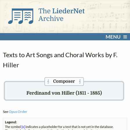
MENU
Texts to Art Songs and Choral Works by F.
Hiller
Composer
𝄞
𝄞
Ferdinand von Hiller (1811 - 1885)
See
Opus Order
Legend:
The symbol
[x]
indicates a placeholder for a text that is not yet in the database.