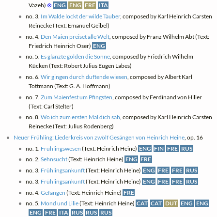
Vazeh)
⊗
ENG
ENG
FRE
ITA
no. 3.
Im Walde lockt der wilde Tauber
, composed by Karl Heinrich Carsten
Reinecke (Text: Emanuel Geibel)
no. 4.
Den Maien preiset alle Welt
, composed by Franz Wilhelm Abt (Text:
Friedrich Heinrich Oser)
ENG
no. 5.
Es glänzte golden die Sonne
, composed by Friedrich Wilhelm
Kücken (Text: Robert Julius Eugen Labes)
no. 6.
Wir gingen durch duftende wiesen
, composed by Albert Karl
Tottmann (Text: G. A. Hoffmann)
no. 7.
Zum Maienfest um Pfingsten
, composed by Ferdinand von Hiller
(Text: Carl Stelter)
no. 8.
Wo ich zum ersten Mal dich sah
, composed by Karl Heinrich Carsten
Reinecke (Text: Julius Rodenberg)
Neuer Frühling: Liederkreis von zwölf Gesängen von Heinrich Heine
, op. 16
no. 1.
Frühlingswesen
(Text: Heinrich Heine)
ENG
FIN
FRE
RUS
no. 2.
Sehnsucht
(Text: Heinrich Heine)
ENG
FRE
no. 3.
Frühlingsankunft
(Text: Heinrich Heine)
ENG
FRE
FRE
RUS
no. 3.
Frühlingsankunft
(Text: Heinrich Heine)
ENG
FRE
FRE
RUS
no. 4.
Gefangen
(Text: Heinrich Heine)
FRE
no. 5.
Mond und Lilie
(Text: Heinrich Heine)
CAT
CAT
DUT
ENG
ENG
ENG
FRE
ITA
RUS
RUS
RUS