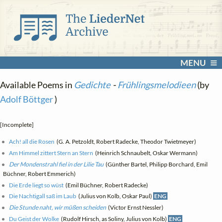
MENU
Available Poems in
Gedichte
-
Frühlingsmelodieen
(by
Adolf Böttger
)
[Incomplete]
Ach! all die Rosen
(G. A. Petzoldt, Robert Radecke, Theodor Twietmeyer)
Am Himmel zittert Stern an Stern
(Heinrich Schnaubelt, Oskar Wermann)
Der Mondenstrahl fiel in der Lilie Tau
(Günther Bartel, Philipp Borchard, Emil
Büchner, Robert Emmerich)
Die Erde liegt so wüst
(Emil Büchner, Robert Radecke)
Die Nachtigall saß im Laub
(Julius von Kolb, Oskar Paul)
ENG
Die Stunde naht, wir müßen scheiden
(Victor Ernst Nessler)
Du Geist der Wolke
(Rudolf Hirsch, as Soliny, Julius von Kolb)
ENG