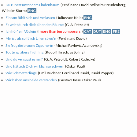
Du ruhest unter dem Lindenbaum
(Ferdinand David, Wilhelm Freudenberg,
Wilhelm Sturm)
ENG
Einsam fühlt sich und verlassen
(Julius von Kolb)
ENG
Es weht durch die blühenden Bäume
(G. A. Petzoldt)
Ich hör' ein Vöglein
([
more than ten composers
])
CAT
DUT
ENG
FRE
Mir ist, als sollt' ich Lilien streu'n
(Ferdinand David)
Sie frug die braune Zigeunerin
(Michail Pavlovič Azančevskij)
Todtengräbers Frühling
(Rudolf Hirsch, as Soliny)
Und du versagst es mir?
(G. A. Petzoldt, Robert Radecke)
Und hätt ich Dich wirklich so schwer
(Oskar Paul)
Wie Schmetterlinge
(Emil Büchner, Ferdinand David, Dávid Popper)
Wir haben uns beide verstanden
(Gustav Hasse, Oskar Paul)