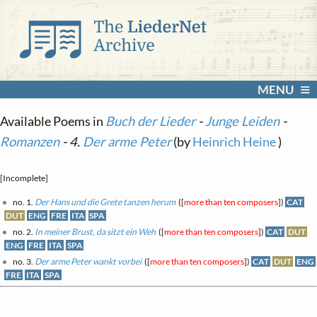
MENU
Available Poems in
Buch der Lieder
-
Junge Leiden
-
Romanzen
- 4.
Der arme Peter
(by
Heinrich Heine
)
[Incomplete]
no. 1.
Der Hans und die Grete tanzen herum
([
more than ten composers
])
CAT
DUT
ENG
FRE
ITA
SPA
no. 2.
In meiner Brust, da sitzt ein Weh
([
more than ten composers
])
CAT
DUT
ENG
FRE
ITA
SPA
no. 3.
Der arme Peter wankt vorbei
([
more than ten composers
])
CAT
DUT
ENG
FRE
ITA
SPA