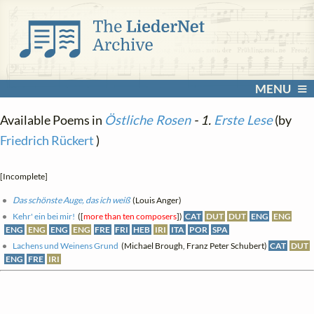
MENU
Available Poems in
Östliche Rosen
- 1.
Erste Lese
(by
Friedrich Rückert
)
[Incomplete]
Das schönste Auge, das ich weiß
(Louis Anger)
Kehr' ein bei mir!
([
more than ten composers
])
CAT
DUT
DUT
ENG
ENG
ENG
ENG
ENG
ENG
FRE
FRI
HEB
IRI
ITA
POR
SPA
Lachens und Weinens Grund
(Michael Brough, Franz Peter Schubert)
CAT
DUT
ENG
FRE
IRI