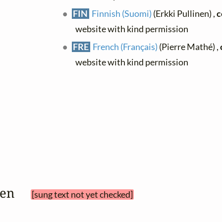
FIN
Finnish (Suomi)
(Erkki Pullinen) ,
c
website with kind permission
FRE
French (Français)
(Pierre Mathé) ,
website with kind permission
rben 
[sung text not yet checked]