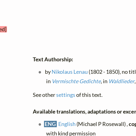
ed]
Text Authorship:
by
Nikolaus Lenau
(1802 - 1850), no tit
in
Vermischte Gedichte
, in
Waldlieder
See other
settings
of this text.
Available translations, adaptations or excerp
ENG
English
(Michael P Rosewall) ,
co
with kind permission