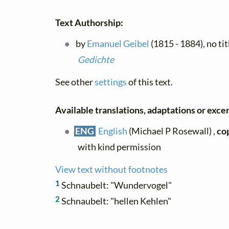
Text Authorship:
by
Emanuel Geibel
(1815 - 1884), no tit
Gedichte
See other
settings
of this text.
Available translations, adaptations or excerp
ENG
English
(Michael P Rosewall) ,
co
with kind permission
View text without footnotes
1
Schnaubelt: "Wundervogel"
2
Schnaubelt: "hellen Kehlen"