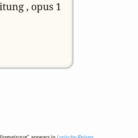
tung , opus 1
lingseinzug", appears in
Lyrische Reisen