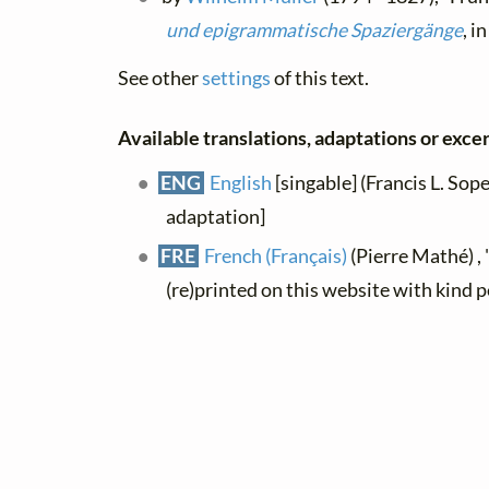
und epigrammatische Spaziergänge
, i
See other
settings
of this text.
Available translations, adaptations or excerp
ENG
English
[singable] (Francis L. Sop
adaptation]
FRE
French (Français)
(Pierre Mathé) ,
(re)printed on this website with kind 