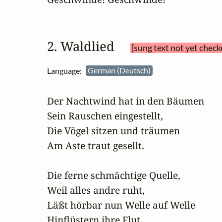
2. Waldlied 
[sung text not yet check
Language:
German (Deutsch)
Der Nachtwind hat in den Bäumen

Sein Rauschen eingestellt,

Die Vögel sitzen und träumen

Am Aste traut gesellt.

Die ferne schmächtige Quelle,

Weil alles andre ruht,

Läßt hörbar nun Welle auf Welle

Hinflüstern ihre Flut.
