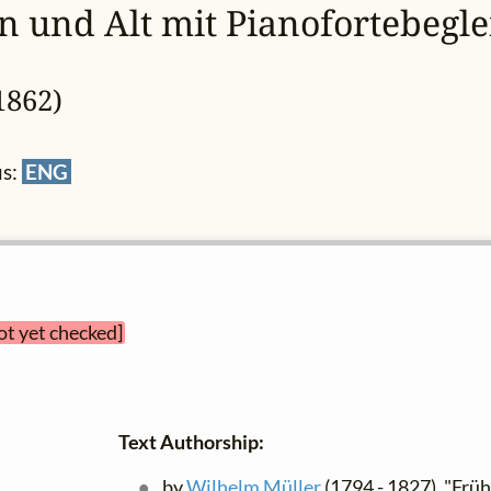
n und Alt mit Pianofortebeglei
1862)
us:
ENG
ot yet checked]
Text Authorship:
by
Wilhelm Müller
(1794 - 1827), "Früh