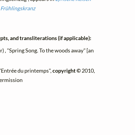
n
Frühlingskranz
ts, and transliterations (if applicable):
er) , "Spring Song. To the woods away" [an
 "Entrée du printemps",
copyright ©
2010,
permission