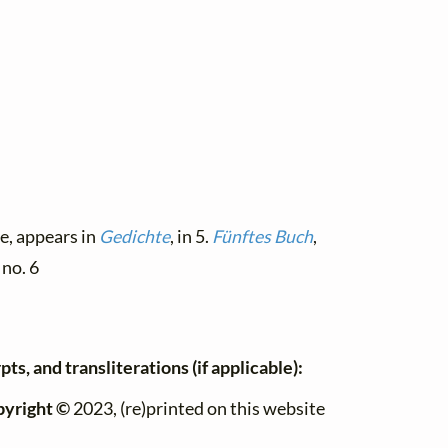
le, appears in
Gedichte
, in 5.
Fünftes Buch
,
, no. 6
ts, and transliterations (if applicable):
pyright ©
2023, (re)printed on this website