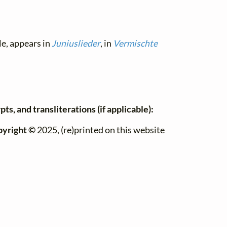
le, appears in
Juniuslieder
, in
Vermischte
ts, and transliterations (if applicable):
pyright ©
2025, (re)printed on this website