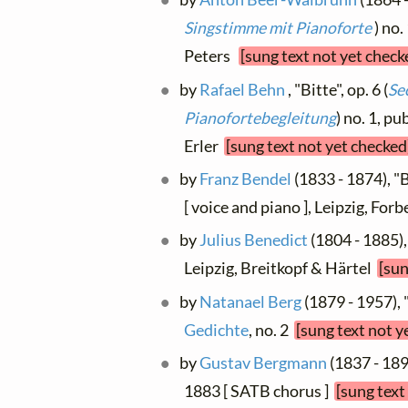
Singstimme mit Pianoforte
) no.
Peters
[sung text not yet check
by
Rafael Behn
, "Bitte", op. 6 (
Se
Pianofortebegleitung
) no. 1, pu
Erler
[sung text not yet checked
by
Franz Bendel
(1833 - 1874), "B
[ voice and piano ], Leipzig, For
by
Julius Benedict
(1804 - 1885),
Leipzig, Breitkopf & Härtel
[sun
by
Natanael Berg
(1879 - 1957), 
Gedichte
, no. 2
[sung text not y
by
Gustav Bergmann
(1837 - 1892
1883 [ SATB chorus ]
[sung text