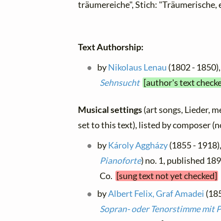
träumereiche", Stich: "Träumerische, 
Text Authorship:
by
Nikolaus Lenau
(1802 - 1850),
Sehnsucht
[author's text check
Musical settings
(art songs, Lieder, m
set to this text), listed by composer (
by
Károly Aggházy
(1855 - 1918), 
Pianoforte
) no. 1, published 18
Co.
[sung text not yet checked]
by
Albert Felix, Graf Amadei
(185
Sopran- oder Tenorstimme mit 