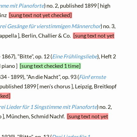
mme mit Pianoforte
) no. 2, published 1899 [ high
einz
[sung text not yet checked]
rei Gesänge für vierstimmigen Männerchor
) no. 3,
ppella ], Berlin, Challier & Co.
[sung text not yet
 1867), "Bitte", op. 12 (
Eine Frühlingsliebe
), Heft 2
d piano ]
[sung text checked 1 time]
34 - 1899), "An die Nacht", op. 93 (
Fünf ernste
, published 1899 [ men's chorus ], Leipzig, Breitkopf
cked]
ei Lieder für 1 Singstimme mit Pianoforte
) no. 2,
no ], München, Schmid Nachf.
[sung text not yet
 1929), "Bitte", op. 13 (
Drei Lieder für 1