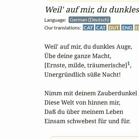
Weil' auf mir, du dunkle
Language:
German (Deutsch)
Our translations:
CAT
CAT
DUT
ENG
E
Weil' auf mir, du dunkles Auge,

Übe deine ganze Macht,

1
[Ernste, milde, träumerische]
,

Unergründlich süße Nacht!

Nimm mit deinem Zauberdunkel

Diese Welt von hinnen mir,

Daß du über meinem Leben

Einsam schwebest für und für.