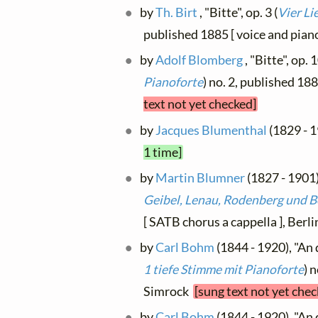
by
Th. Birt
, "Bitte", op. 3 (
Vier Li
published 1885 [ voice and pian
by
Adolf Blomberg
, "Bitte", op. 1
Pianoforte
) no. 2, published 1
text not yet checked]
by
Jacques Blumenthal
(1829 - 1
1 time]
by
Martin Blumner
(1827 - 1901),
Geibel, Lenau, Rodenberg und Beck
[ SATB chorus a cappella ], Berl
by
Carl Bohm
(1844 - 1920), "An 
1 tiefe Stimme mit Pianoforte
) 
Simrock
[sung text not yet chec
by
Carl Bohm
(1844 - 1920), "An 