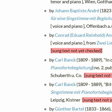
tenor and piano ], Wien, Gotth
by
Johann Baptiste André
(1823 
für eine Singstimme mit Begleit
[ voice and piano ], Offenbach a
by
Conrad (Eduard Reinhold) An
[ voice and piano ], from
Zwei Li
[sung text not yet checked]
by
Carl Banck
(1809 - 1889), "In 
Pianofortebegleitung
) no. 2, p
Schuberth u. Co.
[sung text not
by
Carl Banck
(1809 - 1889), "Bitt
Singstimme mit Pianofortebegl
Leipzig, Kistner
[sung text not 
by
Günther Bartel
(1833 - 1866), 