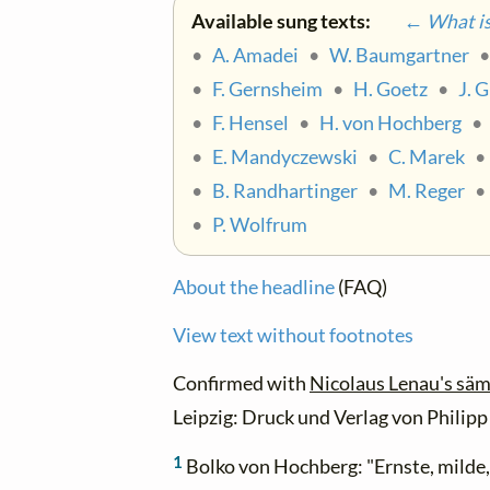
Available sung texts:
← What is 
•
A. Amadei
•
W. Baumgartner
•
F. Gernsheim
•
H. Goetz
•
J. 
•
F. Hensel
•
H. von Hochberg
•
E. Mandyczewski
•
C. Marek
•
B. Randhartinger
•
M. Reger
•
P. Wolfrum
About the headline
(FAQ)
View text without footnotes
Confirmed with
Nicolaus Lenau's säm
Leipzig: Druck und Verlag von Philipp 
1
Bolko von Hochberg: "Ernste, milde, 