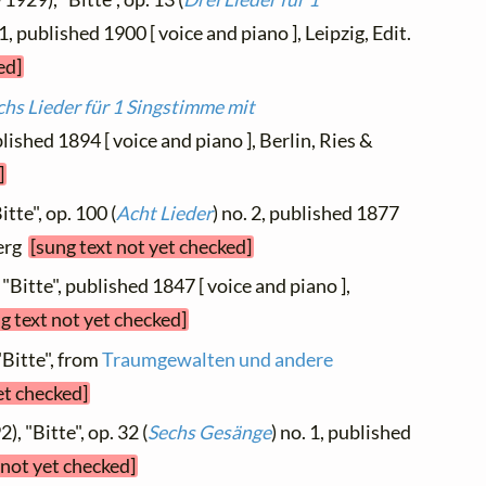
 1, published 1900 [ voice and piano ], Leipzig, Edit.
ed]
chs Lieder für 1 Singstimme mit
blished 1894 [ voice and piano ], Berlin, Ries &
]
itte", op. 100 (
Acht Lieder
) no. 2, published 1877
berg
[sung text not yet checked]
 "Bitte", published 1847 [ voice and piano ],
g text not yet checked]
"Bitte", from
Traumgewalten und andere
et checked]
), "Bitte", op. 32 (
Sechs Gesänge
) no. 1, published
 not yet checked]