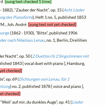
ard
[sung text checked 1 time]
- 1882), "Zauber der Nacht", op. 15 (
Acht Lieder
ung des Pianoforte
), Heft 1 no. 5, published 1853
./M., Joh. André
[sung text not yet checked]
sorge
(1862 - 1930), "Bitte", published 1906
eder nach Nikolaus Lenau
, no. 1, Berlin, Dreililien
der Nacht", op. 50 (
2 Duetten fü 2 Singstimmen mit
ublished 1843 [ vocal duet with piano ], Hamburg,
 yet checked]
e", op. 69 (
Dichtungen von Lenau, für 1
eitung
) no. 2, published 1878 [ voice and piano ],
yet checked]
"Weil' auf mir, du dunkles Auge", op. 41 (
Lieder