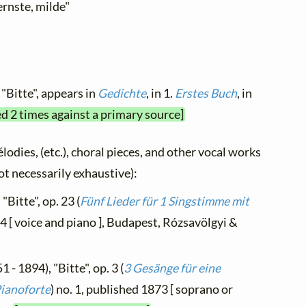
ernste, milde"
 "Bitte", appears in
Gedichte
, in 1.
Erstes Buch
, in
ed 2 times against a primary source]
élodies, (etc.), choral pieces, and other vocal works
not necessarily exhaustive):
"Bitte", op. 23 (
Fünf Lieder für 1 Singstimme mit
94 [ voice and piano ], Budapest, Rózsavölgyi &
1 - 1894), "Bitte", op. 3 (
3 Gesänge für eine
Pianoforte
) no. 1, published 1873 [ soprano or