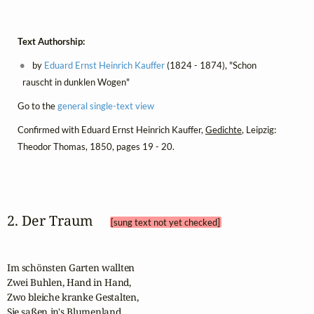
Text Authorship:
by
Eduard Ernst Heinrich Kauffer
(1824 - 1874), "Schon
rauscht in dunklen Wogen"
Go to the
general single-text view
Confirmed with Eduard Ernst Heinrich Kauffer,
Gedichte
, Leipzig:
Theodor Thomas, 1850, pages 19 - 20.
2. Der Traum 
[sung text not yet checked]
Im schönsten Garten wallten

Zwei Buhlen, Hand in Hand,

Zwo bleiche kranke Gestalten,

Sie saßen in's Blumenland.
