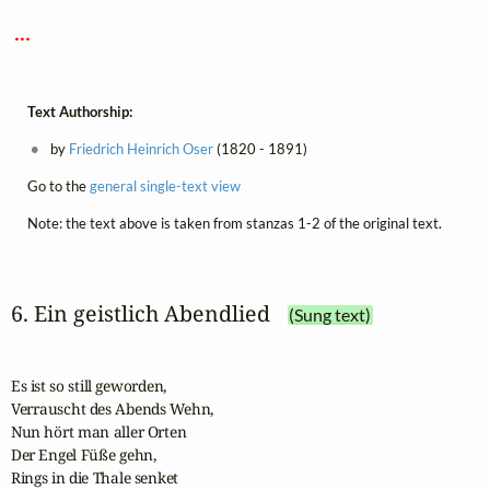
 ... 
Text Authorship:
by
Friedrich Heinrich Oser
(1820 - 1891)
Go to the
general single-text view
Note: the text above is taken from stanzas 1-2 of the original text.
6. Ein geistlich Abendlied
(Sung text)
Es ist so still geworden,

Verrauscht des Abends Wehn,

Nun hört man aller Orten

Der Engel Füße gehn,

Rings in die Thale senket
