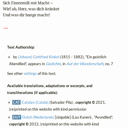
Sich Finsterniß mit Macht --

Wirf ab, Herz, was dich kränket

Und was dir bange macht!

 ... 
Text Authorship:
by
(Johann) Gottfried Kinkel
(1815 - 1882), "Ein geistlich
Abendlied", appears in
Gedichte
, in
Auf der Wanderschaft
, no. 7
See other
settings
of this text.
Available translations, adaptations or excerpts, and
transliterations (if applicable):
CAT
Catalan (Català)
(Salvador Pila) ,
copyright ©
2021,
(re)printed on this website with kind permission
DUT
Dutch (Nederlands)
[singable] (Lau Kanen) , "Avondlied",
copyright ©
2012, (re)printed on this website with kind