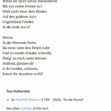
Winkt ihr nicht schon Himmelsruh'

Mir aus euren Fernen zu?

Wird nicht einst dem Müden

Auf den goldnen Au'n

Ungetrübter Frieden

In die Seele tau'n?

Sterne,

In des Himmels Ferne,

Bis mein Geist den Fittich hebt

Und zu eurem Frieden schwebt,

Hang' an euch mein Sehnen

Hoffend, glaubevoll!

O, ihr holden, schönen,

Könnt ihr täuschen wohl?
Text Authorship:
by
Friedrich Rückert
(1788 - 1866), "An die Sterne"
See other
settings
of this text.