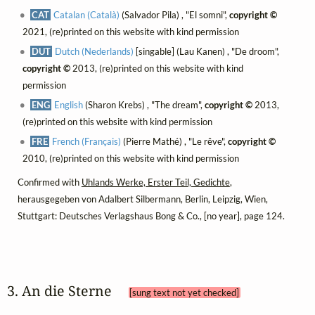
CAT
Catalan (Català)
(Salvador Pila) , "El somni",
copyright ©
2021, (re)printed on this website with kind permission
DUT
Dutch (Nederlands)
[singable] (Lau Kanen) , "De droom",
copyright ©
2013, (re)printed on this website with kind
permission
ENG
English
(Sharon Krebs) , "The dream",
copyright ©
2013,
(re)printed on this website with kind permission
FRE
French (Français)
(Pierre Mathé) , "Le rêve",
copyright ©
2010, (re)printed on this website with kind permission
Confirmed with
Uhlands Werke, Erster Teil, Gedichte
,
herausgegeben von Adalbert Silbermann, Berlin, Leipzig, Wien,
Stuttgart: Deutsches Verlagshaus Bong & Co., [no year], page 124.
3. An die Sterne 
[sung text not yet checked]