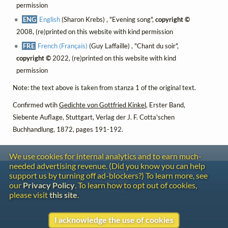
permission
ENG
English
(Sharon Krebs) , "Evening song",
copyright ©
2008, (re)printed on this website with kind permission
FRE
French (Français)
(Guy Laffaille) , "Chant du soir",
copyright ©
2022, (re)printed on this website with kind
permission
Note: the text above is taken from stanza 1 of the original text.
Confirmed wtih
Gedichte von Gottfried Kinkel
, Erster Band,
Siebente Auflage, Stuttgart, Verlag der J. F. Cotta'schen
Buchhandlung, 1872, pages 191-192.
We use cookies for internal analytics and to earn much-
needed advertising revenue. (Did you know you can help
Contact
support us by turning off ad-blockers?) To learn more, see
Copyright
our
Privacy Policy
. To learn how to opt out of cookies,
Privacy
please visit
this site
.
Copyright © 2026 The LiederNet Archive
I acknowledge the use of cookies