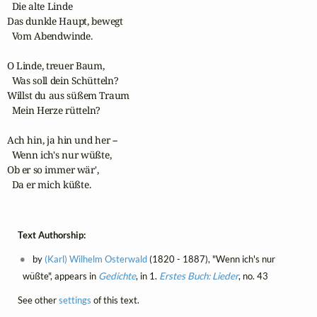
  Die alte Linde

Das dunkle Haupt, bewegt

  Vom Abendwinde.

O Linde, treuer Baum,

  Was soll dein Schütteln?

Willst du aus süßem Traum

  Mein Herze rütteln?

Ach hin, ja hin und her --

  Wenn ich's nur wüßte,

Ob er so immer wär',

  Da er mich küßte.
Text Authorship:
by
(Karl) Wilhelm Osterwald
(1820 - 1887), "Wenn ich's nur
wüßte", appears in
Gedichte
, in 1.
Erstes Buch: Lieder
, no. 43
See other
settings
of this text.