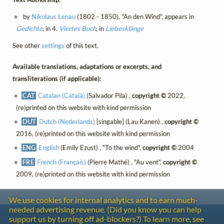
by
Nikolaus Lenau
(1802 - 1850), "An den Wind", appears in
Gedichte
, in 4.
Viertes Buch
, in
Liebesklänge
See other
settings
of this text.
Available translations, adaptations or excerpts, and
transliterations (if applicable):
CAT
Catalan (Català)
(Salvador Pila) ,
copyright ©
2022,
(re)printed on this website with kind permission
DUT
Dutch (Nederlands)
[singable] (Lau Kanen) ,
copyright ©
2016, (re)printed on this website with kind permission
ENG
English
(Emily Ezust) , "To the wind",
copyright ©
2004
FRE
French (Français)
(Pierre Mathé) , "Au vent",
copyright ©
2009, (re)printed on this website with kind permission
We use cookies for internal analytics and to earn much-
needed advertising revenue. (Did you know you can help
Contact
support us by turning off ad-blockers?) To learn more, see
Copyright