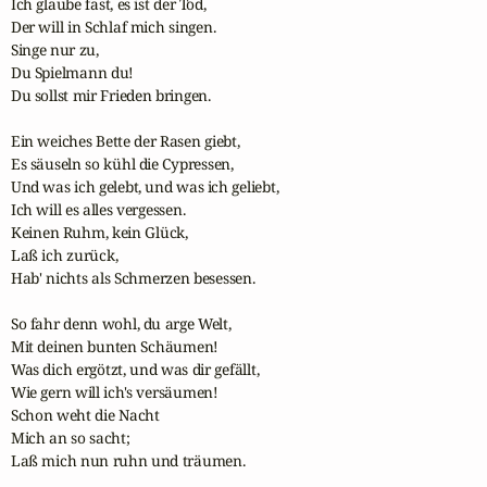
Ich glaube fast, es ist der Tod,

Der will in Schlaf mich singen.

Singe nur zu,

Du Spielmann du!

Du sollst mir Frieden bringen.

Ein weiches Bette der Rasen giebt,

Es säuseln so kühl die Cypressen,

Und was ich gelebt, und was ich geliebt,

Ich will es alles vergessen.

Keinen Ruhm, kein Glück,

Laß ich zurück,

Hab' nichts als Schmerzen besessen.

So fahr denn wohl, du arge Welt,

Mit deinen bunten Schäumen!

Was dich ergötzt, und was dir gefällt,

Wie gern will ich's versäumen!

Schon weht die Nacht

Mich an so sacht;

Laß mich nun ruhn und träumen.