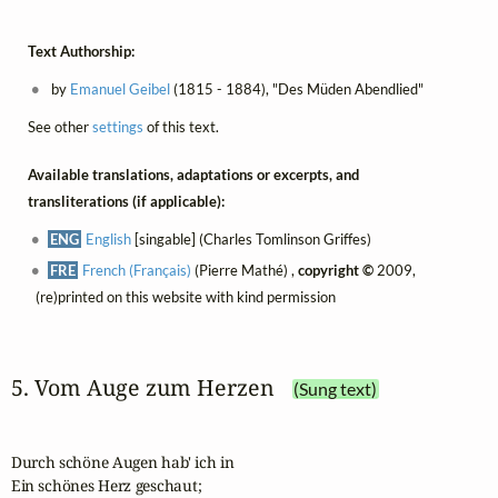
Text Authorship:
by
Emanuel Geibel
(1815 - 1884), "Des Müden Abendlied"
See other
settings
of this text.
Available translations, adaptations or excerpts, and
transliterations (if applicable):
ENG
English
[singable] (Charles Tomlinson Griffes)
FRE
French (Français)
(Pierre Mathé) ,
copyright ©
2009,
(re)printed on this website with kind permission
5. Vom Auge zum Herzen
(Sung text)
Durch schöne Augen hab' ich in

Ein schönes Herz geschaut;
