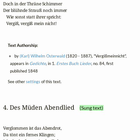
Doch in der Thräne Schimmer

Der blühnde Strauß noch immer

   Wie sonst statt ihrer spricht:

   Vergiß, vergiß mein nicht!
Text Authorship:
by
(Karl) Wilhelm Osterwald
(1820 - 1887), "Vergißmeinnicht",
appears in
Gedichte
, in 1.
Erstes Buch: Lieder
, no. 84, first
published 1848
See other
settings
of this text.
4. Des Müden Abendlied
(Sung text)
Verglommen ist das Abendrot,

Da tönt ein fernes Klingen;
