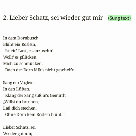
2. Lieber Schatz, sei wieder gut mir
(Sung text)
In dem Dornbusch 

Blüht ein Röslein,

  Ist ein' Lust, es anzusehn!

Wollt' es pflücken, 

Mich zu schmücken,

  Doch der Dorn läßt's nicht gescheh'n.

Sang ein Vöglein 

In den Lüften,

  Klang der Sang süß in's Gemüth:

,,Willst du brechen, 

Laß dich stechen,

  Ohne Dorn kein Röslein blüht.``

Lieber Schatz, sei 

Wieder gut mir,
