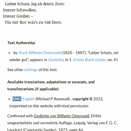
  Lieber Schatz, leg ab dein'n Zorn:

Immer Schmollen, 

Immer Grollen --

  Für ein' Ros' wär's zu viel Dorn.
Text Authorship:
by
(Karl) Wilhelm Osterwald
(1820 - 1887), "Lieber Schatz, sei
wieder gut", appears in
Gedichte
, in 1.
Erstes Buch: Lieder
, no. 41
See other
settings
of this text.
Available translations, adaptations or excerpts, and
transliterations (if applicable):
ENG
English
(Michael P Rosewall) ,
copyright ©
2022,
(re)printed on this website with kind permission
Confirmed with
Gedichte von Wilhelm Osterwald
, Dritte
umgearbeitete und vermehrte Auflage, Leipzig, Verlag von F. G. C.
Leuckart (Constantin Sander), 1873, page 46.