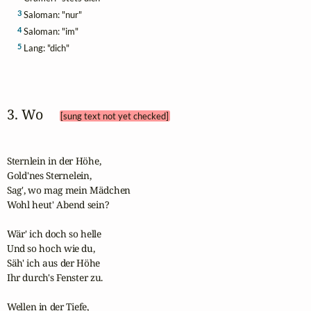
3
Saloman: "nur"
4
Saloman: "im"
5
Lang: "dich"
3. Wo 
[sung text not yet checked]
Sternlein in der Höhe,

Gold'nes Sternelein,

Sag', wo mag mein Mädchen

Wohl heut' Abend sein? 

Wär' ich doch so helle

Und so hoch wie du,

Säh' ich aus der Höhe

Ihr durch's Fenster zu.

Wellen in der Tiefe,
