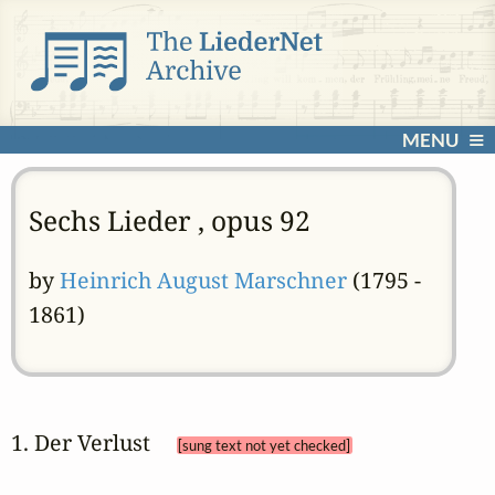
MENU
Sechs Lieder , opus 92
by
Heinrich August Marschner
(1795 -
1861)
1. Der Verlust 
[sung text not yet checked]