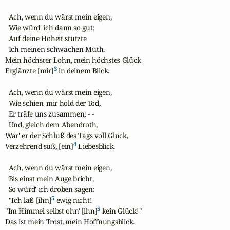
  Ach, wenn du wärst mein eigen,

  Wie würd' ich dann so gut;

  Auf deine Hoheit stützte

  Ich meinen schwachen Muth.

Mein höchster Lohn, mein höchstes Glück

3
Erglänzte [mir]
 in deinem Blick.

  Ach, wenn du wärst mein eigen,

  Wie schien' mir hold der Tod,

  Er träfe uns zusammen; - -

  Und, gleich dem Abendroth,

Wär' er der Schluß des Tags voll Glück,

4
Verzehrend süß, [ein]
 Liebesblick.

  Ach, wenn du wärst mein eigen,

  Bis einst mein Auge bricht,

  So würd' ich droben sagen:

5
  "Ich laß [ihn]
 ewig nicht!

5
"Im Himmel selbst ohn' [ihn]
 kein Glück!"

Das ist mein Trost, mein Hoffnungsblick.