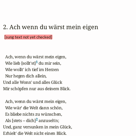
2. Ach wenn du wärst mein eigen 
[sung text not yet checked]
  Ach, wenn du wärst mein eigen,

1
  Wie lieb [sollt'st]
 du mir sein,

  Wie wollt' ich tief im Herzen

  Nur hegen dich allein,

Und alle Wonn' und alles Glück

Mir schöpfen nur aus deinem Blick.

  Ach, wenn du wärst mein eigen,

  Wie wär' die Welt dann schön,

  Es bliebe nichts zu wünschen,

2
  Als [stets -- dich]
 anzuseh'n;

Und, ganz versunken in mein Glück,

Erhielt' die Welt nicht einen Blick.
