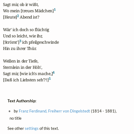
Sagt mir, ob ir wißt,

1
Wo mein [treues Mädchen]
2
[Heute]
 Abend ist?

Wär' ich doch so flüchtig

Und so leicht, wie ihr,

3
[Strömt']
 ich pfeilgeschwinde

Hin zu ihrer Thür.

Wellen in der Tiefe,

Sternlein in der Höh',

4
Sagt mir, [wie ich's mache,]
5
[Daß ich Liebsten seh'?!]
Text Authorship:
by
Franz Ferdinand, Freiherr von Dingelstedt
(1814 - 1881),
no title
See other
settings
of this text.