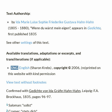
Text Authorship:
by
Ida Marie Luise Sophie Friederike Gustava Hahn-Hahn
(1805 - 1880), "Wenn du wärst mein eigen", appears in
Gedichte
,
first published 1835
See other
settings
of this text.
Available translations, adaptations or excerpts, and
transliterations (if applicable):
ENG
English
(Sharon Krebs) ,
copyright ©
2006, (re)printed on
this website with kind permission
View text without footnotes
Confirmed with
Gedichte von Ida Gräfin Hahn-Hahn
, Leipzig: F.A.
Brockhaus, 1835, pages 96-97.
1
Saloman: "sollst"
2
Cramer: "stets dich"