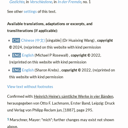
Gedichte
, in
Verschiedene
, in
In der Fremde
, no. 1
See other
settings
of this text.
Available translations, adaptations or excerpts, and
transliterations (if applicable):
CHI
Chinese (中文)
[singable] (Dr Huaixing Wang) ,
copyright
©
2024, (re)printed on this website with kind permission
ENG
English
(Michael P Rosewall) ,
copyright ©
2022,
(re)printed on this website with kind permission
ENG
English
(Sharon Krebs) ,
copyright ©
2022, (re)printed on
this website with kind permission
View text without footnotes
Confirmed with:
Heinrich Heine’s sämtliche Werke in vier Bänden
,
herausgegeben von Otto F. Lachmann, Erster Band, Leipzig: Druck
und Verlag von Philipp Reclam jun, [1887], page 295.
1
Marschner, Mayer: "mich"; further changes may exist not shown
above.