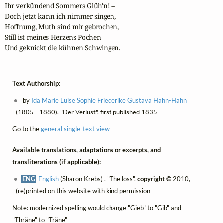
Ihr verkündend Sommers Glüh'n! --

Doch jetzt kann ich nimmer singen,

Hoffnung, Muth sind mir gebrochen,

Still ist meines Herzens Pochen

Und geknickt die kühnen Schwingen.
Text Authorship:
by
Ida Marie Luise Sophie Friederike Gustava Hahn-Hahn
(1805 - 1880), "Der Verlust", first published 1835
Go to the
general single-text view
Available translations, adaptations or excerpts, and
transliterations (if applicable):
ENG
English
(Sharon Krebs) , "The loss",
copyright ©
2010,
(re)printed on this website with kind permission
Note: modernized spelling would change "Gieb" to "Gib" and
"Thräne" to "Träne"