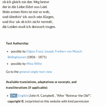
ob ich gleich nie den Weg betrat 

der in die Liebe führt aus Leid.

Mein armes Herz ist mir so weh, 

und überhör' ich auch sein Klagen,

und thu' als ob ich's nicht versteh',

die Leiden muß ich dennoch tragen.
Text Authorship:
possibly by
Eligius Franz Joseph, Freiherr von Münch-
Bellinghausen
(1806 - 1871)
possibly by
Mina Witte
Go to the
general single-text view
Available translations, adaptations or excerpts, and
transliterations (if applicable):
ENG
English
(John H. Campbell) , "After "Reinmar the Old"",
copyright ©
, (re)printed on this website with kind permission