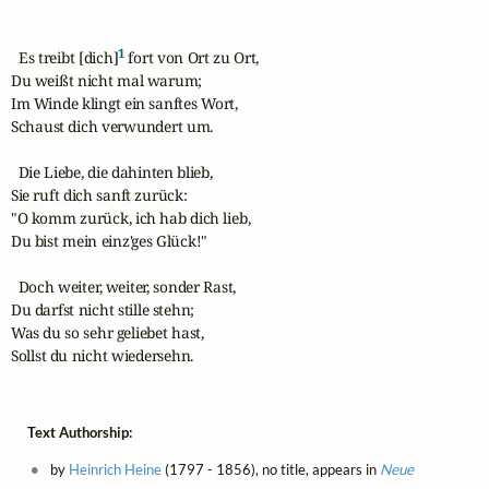
1
  Es treibt [dich]
 fort von Ort zu Ort,

Du weißt nicht mal warum;

Im Winde klingt ein sanftes Wort,

Schaust dich verwundert um.

  Die Liebe, die dahinten blieb,

Sie ruft dich sanft zurück:

"O komm zurück, ich hab dich lieb,

Du bist mein einz'ges Glück!"

  Doch weiter, weiter, sonder Rast,

Du darfst nicht stille stehn;

Was du so sehr geliebet hast,

Sollst du nicht wiedersehn.
Text Authorship:
by
Heinrich Heine
(1797 - 1856), no title, appears in
Neue