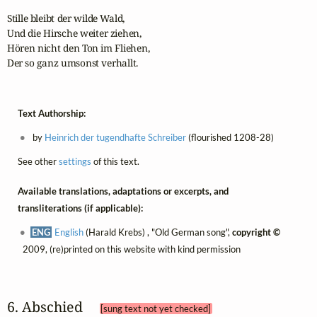
Stille bleibt der wilde Wald,

Und die Hirsche weiter ziehen,

Hören nicht den Ton im Fliehen,

Der so ganz umsonst verhallt.
Text Authorship:
by
Heinrich der tugendhafte Schreiber
(flourished 1208-28)
See other
settings
of this text.
Available translations, adaptations or excerpts, and
transliterations (if applicable):
ENG
English
(Harald Krebs) , "Old German song",
copyright ©
2009, (re)printed on this website with kind permission
6. Abschied 
[sung text not yet checked]