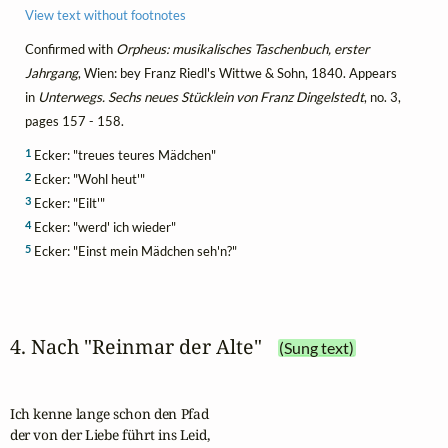
View text without footnotes
Confirmed with
Orpheus: musikalisches Taschenbuch, erster
Jahrgang
, Wien: bey Franz Riedl's Wittwe & Sohn, 1840. Appears
in
Unterwegs. Sechs neues Stücklein von Franz Dingelstedt
, no. 3,
pages 157 - 158.
1
Ecker: "treues teures Mädchen"
2
Ecker: "Wohl heut'"
3
Ecker: "Eilt'"
4
Ecker: "werd' ich wieder"
5
Ecker: "Einst mein Mädchen seh'n?"
4. Nach "Reinmar der Alte"
(Sung text)
Ich kenne lange schon den Pfad 

der von der Liebe führt ins Leid, 
