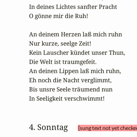
In deines Lichtes sanfter Pracht

O gönne mir die Ruh!

An deinem Herzen laß mich ruhn

Nur kurze, seelge Zeit!

Kein Lauscher kündet unser Thun,

Die Welt ist traumgefeit.

An deinen Lippen laß mich ruhn,

Eh noch die Nacht verglimmt,

Bis unsre Seele träumend nun

In Seeligkeit verschwimmt!
4. Sonntag 
[sung text not yet checke