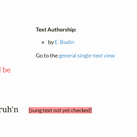
Text Authorship:
by
E. Bodin
Go to the
general single-text view
l be
—
 ruh'n 
[sung text not yet checked]