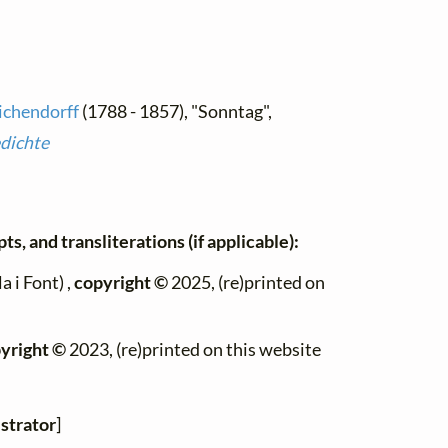
Eichendorff
(1788 - 1857), "Sonntag",
edichte
ts, and transliterations (if applicable):
 i Font) ,
copyright ©
2025, (re)printed on
yright ©
2023, (re)printed on this website
strator
]