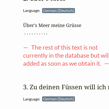
Language:
German (Deutsch)
Über's Meer meine Grüsse

 . . . . . . . . . .

— The rest of this text is not
currently in the database but wil
added as soon as we obtain it. 
3. Zu deinen Füssen will ich
Language:
German (Deutsch)