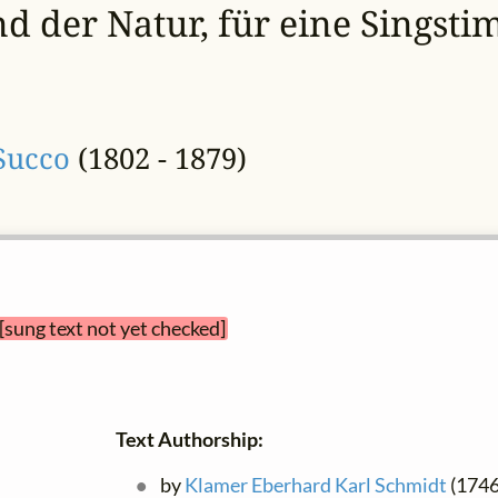
d der Natur, für eine Singst
Succo
(1802 - 1879)
[sung text not yet checked]
Text Authorship:
by
Klamer Eberhard Karl Schmidt
(1746 