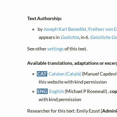
Text Authorship:
by
Joseph Karl Benedikt, Freiherr von 
appears in
Gedichte
, in 6.
Geistliche G
See other
settings
of this text.
Available translations, adaptations or excerp
CAT
Catalan (Català)
(Manuel Capdevila
this website with kind permission
ENG
English
(Michael P Rosewall) ,
cop
with kind permission
Researcher for this text: Emily Ezust [
Admini