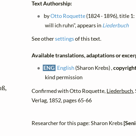
Text Authorship:
by
Otto Roquette
(1824 - 1896), title 1:
will ich ruhn", appears in
Liederbuch
See other
settings
of this text.
Available translations, adaptations or excerp
ENG
English
(Sharon Krebs) ,
copyrigh
kind permission
ß,

Confirmed with Otto Roquette,
Liederbuch
,
Verlag, 1852, pages 65-66
Researcher for this page: Sharon Krebs
[Seni