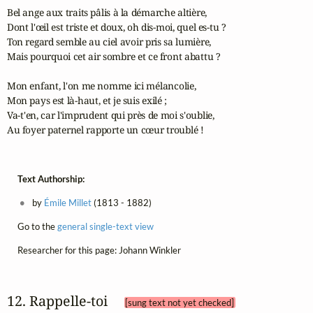
Bel ange aux traits pâlis à la démarche altière,

Dont l'œil est triste et doux, oh dis-moi, quel es-tu ?

Ton regard semble au ciel avoir pris sa lumière,

Mais pourquoi cet air sombre et ce front abattu ?

Mon enfant, l'on me nomme ici mélancolie,

Mon pays est là-haut, et je suis exilé ;

Va-t'en, car l'imprudent qui près de moi s'oublie,

Au foyer paternel rapporte un cœur troublé !
Text Authorship:
by
Émile Millet
(1813 - 1882)
Go to the
general single-text view
Researcher for this page: Johann Winkler
12. Rappelle‑toi 
[sung text not yet checked]