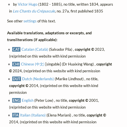
by
Victor Hugo
(1802 - 1885), no title, written 1834, appears
in
Les Chants du Crépuscule
, no. 27a, first published 1835
See other
settings
of this text.
Available translations, adaptations or excerpts, and
transliterations (if applicable):
CAT
Catalan (Català)
(Salvador Pila) ,
copyright ©
2023,
(re)printed on this website with kind permission
CHI
Chinese (中文)
[singable] (Dr Huaixing Wang) ,
copyright
©
2024, (re)printed on this website with kind permission
DUT
Dutch (Nederlands)
(Marike Lindhout) , no title,
copyright ©
2014, (re)printed on this website with kind
permission
ENG
English
(Peter Low) , no title,
copyright ©
2001,
(re)printed on this website with kind permission
ITA
Italian (Italiano)
(Elena Mariani) , no title,
copyright ©
2014, (re)printed on this website with kind permission