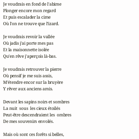
Je voudrais en fond de l'abime

Plonger encore mon regard

Et puis escalader la cime

Où l'on ne trouve que l’izard.

Je voudrais revoir la vallée

Où jadis j'ai porte mes pas

Et la maisonnette isolée

Qu'en rêve j'aperçois là-bas.

Je voudrais retrouver la pierre

Où pensif je me suis assis,

M'étendre encor sur la bruyère

Y rêver aux anciens amis.

Devant les sapins noirs et sombres

La nuit  sous  les cieux étoilés

Peut-être descendraient les  ombres

De mes souvenirs envolés.

Mais où sont ces forêts si belles,
