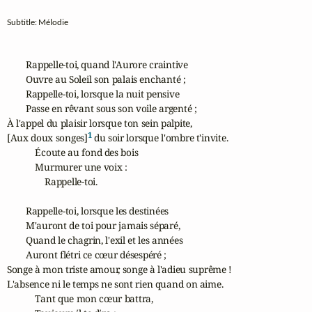
Subtitle: Mélodie
        Rappelle-toi, quand l'Aurore craintive

        Ouvre au Soleil son palais enchanté ;

        Rappelle-toi, lorsque la nuit pensive

        Passe en rêvant sous son voile argenté ;

À l'appel du plaisir lorsque ton sein palpite,

1
[Aux doux songes]
 du soir lorsque l'ombre t'invite.

            Écoute au fond des bois

            Murmurer une voix :

                Rappelle-toi.

        Rappelle-toi, lorsque les destinées

        M'auront de toi pour jamais séparé,

        Quand le chagrin, l'exil et les années

        Auront flétri ce cœur désespéré ;

Songe à mon triste amour, songe à l'adieu suprême !

L'absence ni le temps ne sont rien quand on aime.

            Tant que mon cœur battra,
