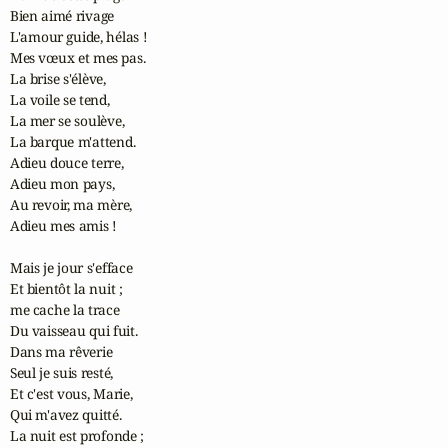
Bien aimé rivage

L'amour guide, hélas !

Mes vœux et mes pas.

La brise s'élève,

La voile se tend,

La mer se soulève,

La barque m'attend.

Adieu douce terre,

Adieu mon pays,

Au revoir, ma mère,

Adieu mes amis !

Mais je jour s'efface

Et bientôt la nuit ;

me cache la trace

Du vaisseau qui fuit.

Dans ma rêverie

Seul je suis resté,

Et c'est vous, Marie,

Qui m'avez quitté.

La nuit est profonde ;
