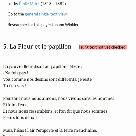
by
Émile Millet
(1813 - 1882)
Go to the
general single-text view
Researcher for this page: Johann Winkler
5. La Fleur et le papillon 
[sung text not yet checked]
La pauvre fleur disait au papillon céleste :

- Ne fuis pas !

Vois comme nos destins sont différents. Je reste,

Tu t'en vas !

Pourtant nous nous aimons, nous vivons sans les hommes

Et loin d'eux,

Et nous nous ressemblons, et l'on dit que nous sommes

Fleurs tous deux !

Mais, hélas ! l'air t'emporte et la terre m'enchaîne.
