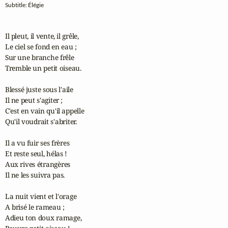
Subtitle: Élégie
Il pleut, il vente, il grêle,

Le ciel se fond en eau ;

Sur une branche frêle

Tremble un petit oiseau.

Blessé juste sous l'aile

Il ne peut s'agiter ;

C'est en vain qu'il appelle

Qu'il voudrait s'abriter.

Il a vu fuir ses frères

Et reste seul, hélas !

Aux rives étrangères

Il ne les suivra pas.

La nuit vient et l'orage

A brisé le rameau ;

Adieu ton doux ramage,
