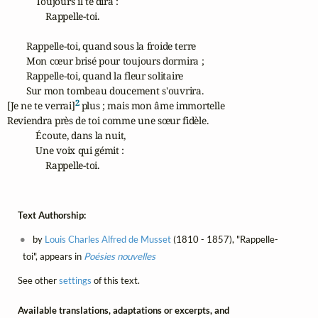
            Toujours il te dira :

                Rappelle-toi.

        Rappelle-toi, quand sous la froide terre

        Mon cœur brisé pour toujours dormira ;

        Rappelle-toi, quand la fleur solitaire

        Sur mon tombeau doucement s'ouvrira.

2
[Je ne te verrai]
 plus ; mais mon âme immortelle

Reviendra près de toi comme une sœur fidèle.

            Écoute, dans la nuit,

            Une voix qui gémit :

                Rappelle-toi.
Text Authorship:
by
Louis Charles Alfred de Musset
(1810 - 1857), "Rappelle-
toi", appears in
Poésies nouvelles
See other
settings
of this text.
Available translations, adaptations or excerpts, and