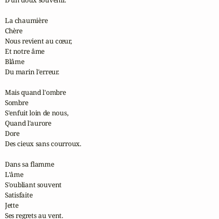
La chaumière

Chère

Nous revient au cœur,

Et notre âme

Blâme

Du marin l'erreur.

Mais quand l'ombre

Sombre

S'enfuit loin de nous,

Quand l'aurore

Dore

Des cieux sans courroux.

Dans sa flamme

L'âme

S'oubliant souvent

Satisfaite

Jette

Ses regrets au vent.
