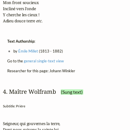
Mon front soucieux

Incliné vers l'onde

Y cherche les cieux !

Adieu douce terre 
etc.
Text Authorship:
by
Émile Millet
(1813 - 1882)
Go to the
general single-text view
Researcher for this page: Johann Winkler
4. Maître Wolframb
(Sung text)
Subtitle: Prière
Seigneur, qui gouvernes la terre,

Dont nous suivons la sainte loi,
