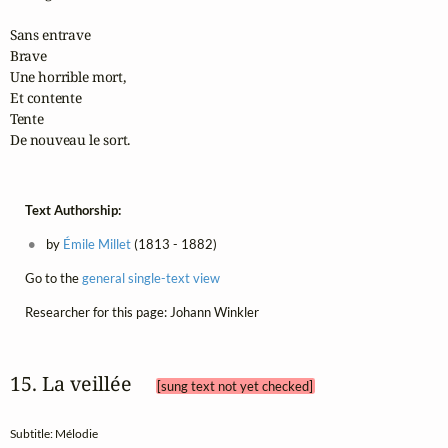
Sans entrave

Brave

Une horrible mort,

Et contente

Tente

De nouveau le sort.
Text Authorship:
by
Émile Millet
(1813 - 1882)
Go to the
general single-text view
Researcher for this page: Johann Winkler
15. La veillée 
[sung text not yet checked]
Subtitle: Mélodie