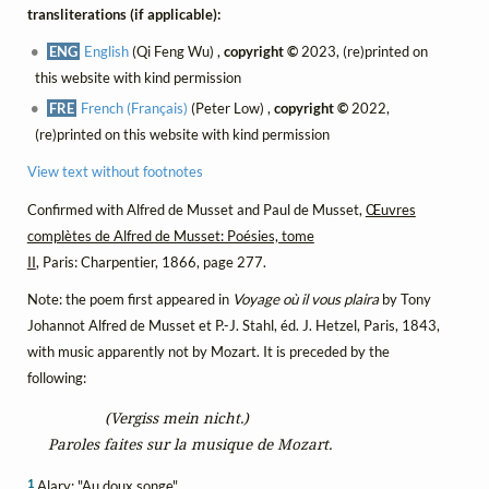
transliterations (if applicable):
ENG
English
(Qi Feng Wu) ,
copyright ©
2023, (re)printed on
this website with kind permission
FRE
French (Français)
(Peter Low) ,
copyright ©
2022,
(re)printed on this website with kind permission
View text without footnotes
Confirmed with Alfred de Musset and Paul de Musset,
Œuvres
complètes de Alfred de Musset: Poésies, tome
II
, Paris: Charpentier, 1866, page 277.
Note: the poem first appeared in
Voyage où il vous plaira
by Tony
Johannot Alfred de Musset et P.-J. Stahl, éd. J. Hetzel, Paris, 1843,
with music apparently not by Mozart. It is preceded by the
following:
(Vergiss mein nicht.)
Paroles faites sur la musique de Mozart.
1
Alary: "Au doux songe"