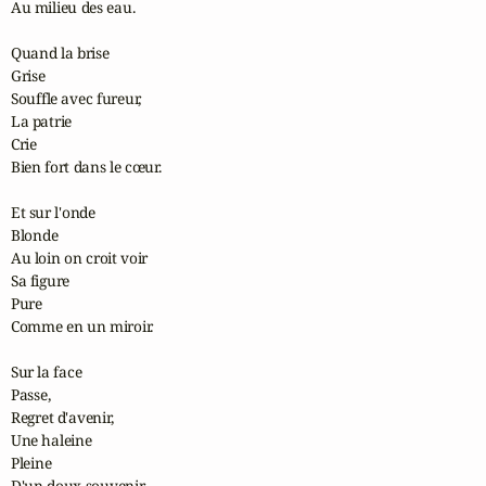
Au milieu des eau.

Quand la brise

Grise

Souffle avec fureur,

La patrie

Crie

Bien fort dans le cœur.

Et sur l'onde

Blonde

Au loin on croit voir

Sa figure

Pure

Comme en un miroir.

Sur la face

Passe,

Regret d'avenir,

Une haleine

Pleine

D'un doux souvenir.
