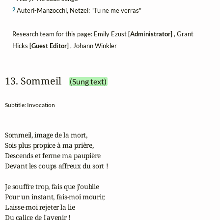
2
Auteri-Manzocchi, Netzel: "Tu ne me verras"
Research team for this page: Emily Ezust
[Administrator]
, Grant
Hicks
[Guest Editor]
, Johann Winkler
13. Sommeil
(Sung text)
Subtitle: Invocation
Sommeil, image de la mort,

Sois plus propice à ma prière,

Descends et ferme ma paupière

Devant les coups affreux du sort !

Je souffre trop, fais que j'oublie

Pour un instant, fais-moi mourir,

Laisse-moi rejeter la lie

Du calice de l'avenir !