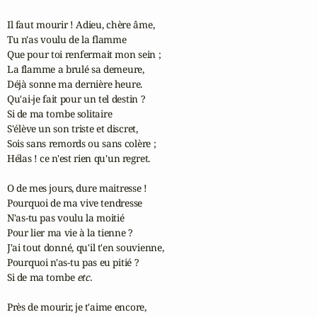
Il faut mourir ! Adieu, chère âme,

Tu n'as voulu de la flamme

Que pour toi renfermait mon sein ;

La flamme a brulé sa demeure,

Déjà sonne ma dernière heure.

Qu'ai-je fait pour un tel destin ?

Si de ma tombe solitaire

S'élève un son triste et discret,

Sois sans remords ou sans colère ;

Hélas ! ce n'est rien qu'un regret.

O de mes jours, dure maitresse !

Pourquoi de ma vive tendresse

N'as-tu pas voulu la moitié

Pour lier ma vie à la tienne ?

J'ai tout donné, qu'il t'en souvienne,

Pourquoi n'as-tu pas eu pitié ?

Si de ma tombe 
etc.
Près de mourir, je t'aime encore,
