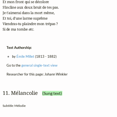
Et mon front qui se décolore

S’incline aux doux bruit de tes pas.

Je t'aimerai dans la mort même,

Et toi, d'une larme suprême

Viendras-tu plaindre mon trépas ?

Si de ma tombe 
etc.
Text Authorship:
by
Émile Millet
(1813 - 1882)
Go to the
general single-text view
Researcher for this page: Johann Winkler
11. Mélancolie
(Sung text)
Subtitle: Mélodie