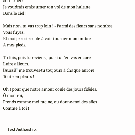
Sort cruel !

Je voudrais embaumer ton vol de mon haleine

Dans le ciel !

Mais non, tu vas trop loin ! - Parmi des fleurs sans nombre

Vous fuyez,

Et moi je reste seule à voir tourner mon ombre

A mes pieds.

Tu fuis, puis tu reviens ; puis tu t'en vas encore

Luire ailleurs.

1
[Aussi]
 me trouves-tu toujours à chaque aurore

Toute en pleurs !

Oh ! pour que notre amour coule des jours fidèles,

Ô mon roi,

Prends comme moi racine, ou donne-moi des ailes

Comme à toi !
Text Authorship: