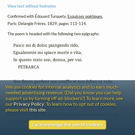
View text without footnotes
Confirmed with Édouard Turquety,
Esquisses poétiques
,
Paris: Delangle Frères, 1829, pages 113-114.
The poem is headed with the following two epigraphs:
Pasco mi di dolor, piangendo rido,

Egualmente mi spiace morte e vita,

In questo stato son, donna, per vui.

    PETRARCA

Nos fleurs gardent son souffle et nos échos sa voix.

We use cookies for internal analytics and to earn much-
   ÉMILE DESCHAMPS 
needed advertising revenue. (Did you know you can help
support us by turning off ad-blockers?) To learn more, see
1
Viardot-García: "enchanteur"
our
Privacy Policy
. To learn how to opt out of cookies,
please visit
this site
.
Research team for this page: Emily Ezust
[Administrator]
, Grant
Hicks
[Guest Editor]
I acknowledge the use of cookies