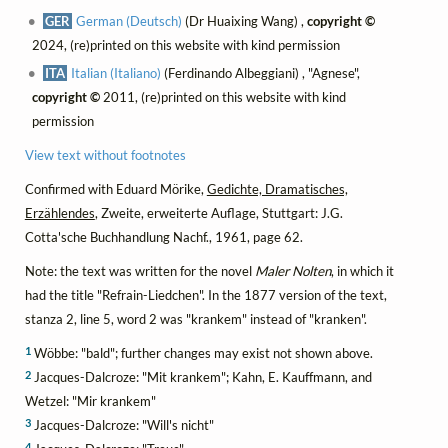
GER
German (Deutsch)
(Dr Huaixing Wang) ,
copyright ©
2024, (re)printed on this website with kind permission
ITA
Italian (Italiano)
(Ferdinando Albeggiani) , "Agnese",
copyright ©
2011, (re)printed on this website with kind
permission
View text without footnotes
Confirmed with Eduard Mörike,
Gedichte, Dramatisches,
Erzählendes
, Zweite, erweiterte Auflage, Stuttgart: J.G.
Cotta'sche Buchhandlung Nachf., 1961, page 62.
Note: the text was written for the novel
Maler Nolten
, in which it
had the title "Refrain-Liedchen". In the 1877 version of the text,
stanza 2, line 5, word 2 was "krankem" instead of "kranken".
1
Wöbbe: "bald"; further changes may exist not shown above.
2
Jacques-Dalcroze: "Mit krankem"; Kahn, E. Kauffmann, and
Wetzel: "Mir krankem"
3
Jacques-Dalcroze: "Will's nicht"
4