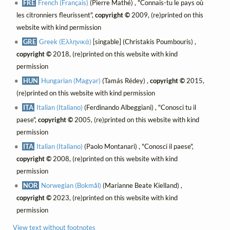
FRE
French (Français)
(Pierre Mathé) , "Connais-tu le pays où
les citronniers fleurissent",
copyright ©
2009, (re)printed on this
website with kind permission
GRE
Greek (Ελληνικά)
[singable] (Christakis Poumbouris) ,
copyright ©
2018, (re)printed on this website with kind
permission
HUN
Hungarian (Magyar)
(Tamás Rédey) ,
copyright ©
2015,
(re)printed on this website with kind permission
ITA
Italian (Italiano)
(Ferdinando Albeggiani) , "Conosci tu il
paese",
copyright ©
2005, (re)printed on this website with kind
permission
ITA
Italian (Italiano)
(Paolo Montanari) , "Conosci il paese",
copyright ©
2008, (re)printed on this website with kind
permission
NOR
Norwegian (Bokmål)
(Marianne Beate Kielland) ,
copyright ©
2023, (re)printed on this website with kind
permission
View text without footnotes