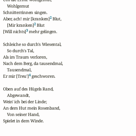
    Wohlgemut

Schnitterrinnen singen.

2
Aber, ach! mir [kranken]
 Blut,

2
    [Mir kranken]
 Blut

3
[Will nichts]
 mehr gelingen.

Schleiche so durch's Wiesental,

    So durch's Tal,

Als im Traum verloren,

Nach dem Berg, da tausendmal,

    Tausendmal,

4
Er mir [Treu']
 geschworen.

Oben auf des Hügels Rand, 

    Abgewandt,

Wein' ich bei der Linde;

An dem Hut mein Rosenband, 

    Von seiner Hand,

Spielet in dem Winde.