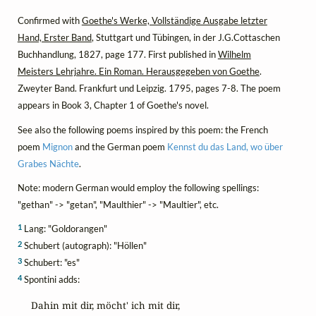
Confirmed with
Goethe's Werke, Vollständige Ausgabe letzter
Hand, Erster Band
, Stuttgart und Tübingen, in der J.G.Cottaschen
Buchhandlung, 1827, page 177. First published in
Wilhelm
Meisters Lehrjahre. Ein Roman. Herausgegeben von Goethe
.
Zweyter Band. Frankfurt und Leipzig. 1795, pages 7-8. The poem
appears in Book 3, Chapter 1 of Goethe's novel.
See also the following poems inspired by this poem: the French
poem
Mignon
and the German poem
Kennst du das Land, wo über
Grabes Nächte
.
Note: modern German would employ the following spellings:
"gethan" -> "getan", "Maulthier" -> "Maultier", etc.
1
Lang: "Goldorangen"
2
Schubert (autograph): "Höllen"
3
Schubert: "es"
4
Spontini adds:
Dahin mit dir, möcht' ich mit dir,
