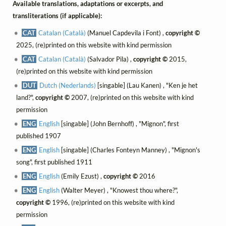
Available translations, adaptations or excerpts, and
transliterations (if applicable):
CAT
Catalan (Català)
(Manuel Capdevila i Font) ,
copyright ©
2025, (re)printed on this website with kind permission
CAT
Catalan (Català)
(Salvador Pila) ,
copyright ©
2015,
(re)printed on this website with kind permission
DUT
Dutch (Nederlands)
[singable] (Lau Kanen) , "Ken je het
land?",
copyright ©
2007, (re)printed on this website with kind
permission
ENG
English
[singable] (John Bernhoff) , "Mignon", first
published 1907
ENG
English
[singable] (Charles Fonteyn Manney) , "Mignon's
song", first published 1911
ENG
English
(Emily Ezust) ,
copyright ©
2016
ENG
English
(Walter Meyer) , "Knowest thou where?",
copyright ©
1996, (re)printed on this website with kind
permission