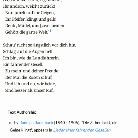
Ihr andern, weicht zurück! 

  Nun jubelt auf ihr Geigen,

  Ihr Pfeifen klingt und gellt!

  Denk', Mädel, uns [zwei beiden

1
  Gehört die ganze Welt.]
Schau' nicht so ängstlich vor dich hin,

Schlag' auf die Augen hell! 

Ich bin, wie du Landfahrerin,

Ein fahrender Gesell.

  Zu mein' und deiner Freude

  Der Mai die Rosen schuf,

  Und ich und du, wir beide,

  Sind besser als unser Ruf.
Text Authorship:
by
Rudolph Baumbach
(1840 - 1905), "Die Zither lockt, die
Geige klingt", appears in
Lieder eines fahrenden Gesellen