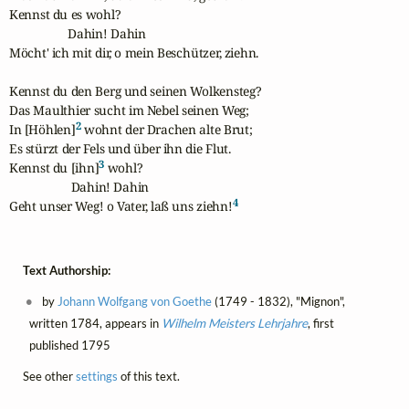
Kennst du es wohl? 

                   Dahin! Dahin

Möcht' ich mit dir, o mein Beschützer, ziehn.

Kennst du den Berg und seinen Wolkensteg?

Das Maulthier sucht im Nebel seinen Weg;

2
In [Höhlen]
 wohnt der Drachen alte Brut;

Es stürzt der Fels und über ihn die Flut.

3
Kennst du [ihn]
 wohl?

                    Dahin! Dahin

4
Geht unser Weg! o Vater, laß uns ziehn!
Text Authorship:
by
Johann Wolfgang von Goethe
(1749 - 1832), "Mignon",
written 1784, appears in
Wilhelm Meisters Lehrjahre
, first
published 1795
See other
settings
of this text.