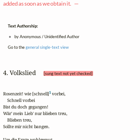
added as soon as we obtain it. —
Text Authorship:
by Anonymous / Unidentified Author
Go to the
general single-text view
4. Volkslied 
[sung text not yet checked]
1
Rosenzeit! wie [schnell]
 vorbei,

    Schnell vorbei 

Bist du doch gegangen!

Wär' mein Lieb' nur blieben treu,

    Blieben treu,

Sollte mir nicht bangen.

Um die Ernte wohlgemut,
