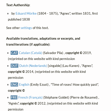
Text Authorship:
by
Eduard Mörike
(1804 - 1875), "Agnes", written 1831, first
published 1838
See other
settings
of this text.
Available translations, adaptations or excerpts, and
transliterations (if applicable):
CAT
Catalan (Català)
(Salvador Pila) ,
copyright ©
2019,
(re)printed on this website with kind permission
DUT
Dutch (Nederlands)
[singable] (Lau Kanen) , "Agnes",
copyright ©
2014, (re)printed on this website with kind
permission
ENG
English
(Emily Ezust) , "Time of roses! How quickly past",
copyright ©
FRE
French (Français)
(Stéphane Goldet) (Pierre de Rosamel) ,
"Agnès",
copyright ©
2012, (re)printed on this website with kind
permission