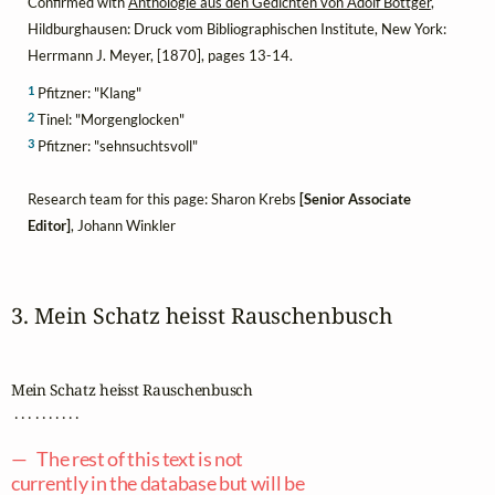
Confirmed with
Anthologie aus den Gedichten von Adolf Böttger
,
Hildburghausen: Druck vom Bibliographischen Institute, New York:
Herrmann J. Meyer, [1870], pages 13-14.
1
Pfitzner: "Klang"
2
Tinel: "Morgenglocken"
3
Pfitzner: "sehnsuchtsvoll"
Research team for this page: Sharon Krebs
[Senior Associate
Editor]
, Johann Winkler
3. Mein Schatz heisst Rauschenbusch
Mein Schatz heisst Rauschenbusch

 . . . . . . . . . .

— The rest of this text is not
currently in the database but will be