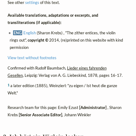
See other
settings
of this text.
Available translations, adaptations or excerpts, and
transliterations (if applicable):
ENG
English
(Sharon Krebs) , "The zither entices, the violin
rings out",
copyright ©
2014, (re)printed on this website with kind
permission
View text without footnotes
Confirmed with Rudolf Baumbach,
Lieder eines fahrenden
Gesellen
, Leipzig: Verlag von A. G. Liebeskind, 1878, pages 16-17.
1
a later edition (1885), Weinzierl: "zu eigen / Ist heut die ganze
Welt."
Research team for this page: Emily Ezust
[Administrator]
, Sharon
Krebs
[Senior Associate Editor]
, Johann Winkler