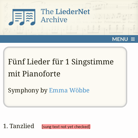
MENU
Fünf Lieder für 1 Singstimme
mit Pianoforte
Symphony by
Emma Wöbbe
1. Tanzlied 
[sung text not yet checked]