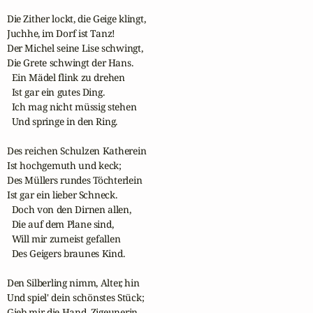
Die Zither lockt, die Geige klingt,

Juchhe, im Dorf ist Tanz! 

Der Michel seine Lise schwingt,

Die Grete schwingt der Hans.

  Ein Mädel flink zu drehen 

  Ist gar ein gutes Ding.

  Ich mag nicht müssig stehen 

  Und springe in den Ring.

Des reichen Schulzen Katherein

Ist hochgemuth und keck;

Des Müllers rundes Töchterlein

Ist gar ein lieber Schneck.

  Doch von den Dirnen allen,

  Die auf dem Plane sind,

  Will mir zumeist gefallen

  Des Geigers braunes Kind.

Den Silberling nimm, Alter, hin

Und spiel' dein schönstes Stück;

Gieb mir die Hand, Zigeunerin,
