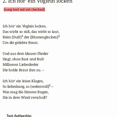
2. Ich hör' ein Vöglein locken 
[sung text not yet checked]
Ich hör' ein Vöglein locken,

Das wirbt so süß, das wirbt so laut,

1
2
Beim [Duft]
 der [Blumenglocken]
Um die geliebte Braut.

Und aus dem blauen Flieder

Singt, ohne Rast und Ruh'

Millionen Liebeslieder

Die holde Braut ihm zu. --

Ich hör' ein leises Klagen,

3
So liebesbang, so [seelenvoll]
 --

Was mag die Stimme fragen,

Die in dem Wind verscholl?
Text Authorship: