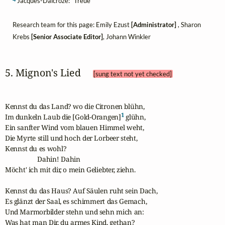
Jacques-Dalcroze: "Treue"
Research team for this page: Emily Ezust
[Administrator]
, Sharon
Krebs
[Senior Associate Editor]
, Johann Winkler
5. Mignon's Lied 
[sung text not yet checked]
Kennst du das Land? wo die Citronen blühn,

1
Im dunkeln Laub die [Gold-Orangen]
 glühn,

Ein sanfter Wind vom blauen Himmel weht, 

Die Myrte still und hoch der Lorbeer steht,

Kennst du es wohl?

                   Dahin! Dahin

Möcht' ich mit dir, o mein Geliebter, ziehn.

Kennst du das Haus? Auf Säulen ruht sein Dach,

Es glänzt der Saal, es schimmert das Gemach,

Und Marmorbilder stehn und sehn mich an:

Was hat man Dir, du armes Kind, gethan?
