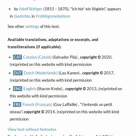
by
Adolf Böttger
(1815 - 1870), "Ich hör' ein Vöglein", appears
in
Gedichte
, in
Frühlingsmelodieen
See other
settings
of this text.
Available translations, adaptations or excerpts, and
transliterations (if applicable):
CAT
Catalan (Català)
(Salvador Pila) ,
copyright ©
2020,
(re)printed on this website with kind permission
DUT
Dutch (Nederlands)
(Lau Kanen) ,
copyright ©
2017,
(re)printed on this website with kind permission
ENG
English
(Sharon Krebs) ,
copyright ©
2013, (re)printed on
this website with kind permission
FRE
French (Français)
(Guy Laffaille) , "J'entends un petit
oiseau",
copyright ©
2014, (re)printed on this website with kind
permission
View text without footnotes