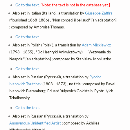
Go to the text.
[Note: the text is not in the database yet.]
Also set in Italian (Italiano), a translation by
Giuseppe Zaffira
(flourished 1868-1886) , "Non conosci il bel suol" [an adaptation]
; composed by Ambroise Thomas.
Go to the text.
Also set in Polish (Polski), a translation by
Adam Mickiewicz
(1798 - 1855) , "Do H(enryki Ankwiczówny). — Wezwanie do
Neapolu" [an adaptation] ; composed by Stanisław Moniuszko.
Go to the text.
Also set in Russian (Русский), a translation by
Fyodor
Ivanovich Tyutchev
(1803 - 1873) , no title ; composed by Pavel
Ivanovich Blaramberg, Eduard Yulyevich Goldstein, Pyotr Ilyich
Tchaikovsky.
Go to the text.
Also set in Russian (Русский), a translation by
Anonymous/Unidentified Artist
; composed by Akhilles
Nikolayevich Alferaki.