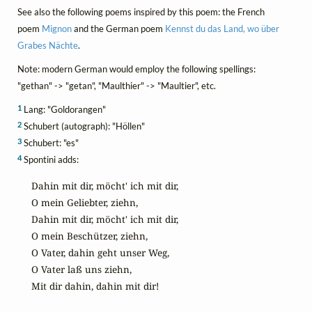
See also the following poems inspired by this poem: the French
poem
Mignon
and the German poem
Kennst du das Land, wo über
Grabes Nächte
.
Note: modern German would employ the following spellings:
"gethan" -> "getan", "Maulthier" -> "Maultier", etc.
1
Lang: "Goldorangen"
2
Schubert (autograph): "Höllen"
3
Schubert: "es"
4
Spontini adds:
Dahin mit dir, möcht' ich mit dir,

O mein Geliebter, ziehn,

Dahin mit dir, möcht' ich mit dir,

O mein Beschützer, ziehn,

O Vater, dahin geht unser Weg,

O Vater laß uns ziehn,

Mit dir dahin, dahin mit dir!