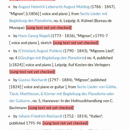
by
August Heinrich Leberecht August Mühling
(1786 - 1847),
"Mignon", [c1806] [ voice and piano ], from
Sechs Lieder mit
Begleitung des Pianoforte
, no. 6, Leipzig: A. Kühnel (Bureau de
Musique)
[sung text not yet checked]
by
Hans Georg Nägeli
(1773 - 1836), "Mignon", c1795-7
[ voice and piano ], sketch
[sung text not yet checked]
by
(Christian) August Pohlenz
(1790 - 1843), "Mignons Lied",
op. 4 (
Gesänge mit Begleitung des Pianoforte
) no. 4, published
[c1824] [ voice and piano ], Leipzig: Auf Kosten des Verlegers
[sung text not yet checked]
by
Gustav Reichardt
(1797 - 1884), "Mignon", published
[1824] [ voice and piano or guitar ], from
Sechs Lieder von Göthe,
Tieck, Matthisson, & Körner mit Begleitung des Pianoforte oder
der Guitarre
, no. 5, Hannover: In der Hofmusikhandlung von C.
Bachmann
[sung text not yet checked]
by
Johann Friedrich Reichardt
(1752 - 1814), "Italien",
published 1795-96
[sung text not yet checked]