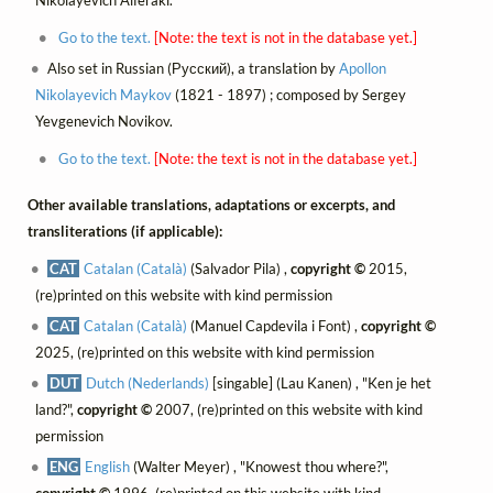
Go to the text.
[Note: the text is not in the database yet.]
Also set in Russian (Русский), a translation by
Apollon
Nikolayevich Maykov
(1821 - 1897) ; composed by Sergey
Yevgenevich Novikov.
Go to the text.
[Note: the text is not in the database yet.]
Other available translations, adaptations or excerpts, and
transliterations (if applicable):
CAT
Catalan (Català)
(Salvador Pila) ,
copyright ©
2015,
(re)printed on this website with kind permission
CAT
Catalan (Català)
(Manuel Capdevila i Font) ,
copyright ©
2025, (re)printed on this website with kind permission
DUT
Dutch (Nederlands)
[singable] (Lau Kanen) , "Ken je het
land?",
copyright ©
2007, (re)printed on this website with kind
permission
ENG
English
(Walter Meyer) , "Knowest thou where?",