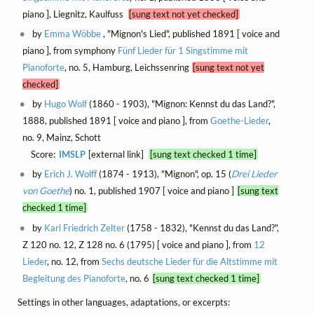
piano ], Liegnitz, Kaulfuss
[sung text not yet checked]
by
Emma Wöbbe
, "Mignon's Lied", published 1891 [ voice and
piano ], from symphony
Fünf Lieder für 1 Singstimme mit
Pianoforte
, no. 5, Hamburg, Leichssenring
[sung text not yet
checked]
by
Hugo Wolf
(1860 - 1903), "Mignon: Kennst du das Land?",
1888, published 1891 [ voice and piano ], from
Goethe-Lieder
,
no. 9, Mainz, Schott
Score:
IMSLP
[external link]
[sung text checked 1 time]
by
Erich J. Wolff
(1874 - 1913), "Mignon", op. 15 (
Drei Lieder
von Goethe
) no. 1, published 1907 [ voice and piano ]
[sung text
checked 1 time]
by
Karl Friedrich Zelter
(1758 - 1832), "Kennst du das Land?",
Z 120 no. 12, Z 128 no. 6 (1795) [ voice and piano ], from
12
Lieder
, no. 12, from
Sechs deutsche Lieder für die Altstimme mit
Begleitung des Pianoforte
, no. 6
[sung text checked 1 time]
Settings in other languages, adaptations, or excerpts: