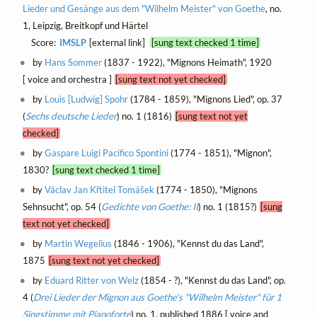
Lieder und Gesänge aus dem "Wilhelm Meister" von Goethe
, no.
1, Leipzig, Breitkopf und Härtel
Score:
IMSLP
[external link]
[sung text checked 1 time]
by
Hans Sommer
(1837 - 1922), "Mignons Heimath", 1920
[ voice and orchestra ]
[sung text not yet checked]
by
Louis [Ludwig] Spohr
(1784 - 1859), "Mignons Lied", op. 37
(
Sechs deutsche Lieder
) no. 1 (1816)
[sung text not yet
checked]
by
Gaspare Luigi Pacifico Spontini
(1774 - 1851), "Mignon",
1830?
[sung text checked 1 time]
by
Václav Jan Křtitel Tomášek
(1774 - 1850), "Mignons
Sehnsucht", op. 54 (
Gedichte von Goethe: II
) no. 1 (1815?)
[sung
text not yet checked]
by
Martin Wegelius
(1846 - 1906), "Kennst du das Land",
1875
[sung text not yet checked]
by
Eduard Ritter von Welz
(1854 - ?), "Kennst du das Land", op.
4 (
Drei Lieder der Mignon aus Goethe's "Wilhelm Meister" für 1
Singstimme mit Pianoforte
) no. 1, published 1886 [ voice and