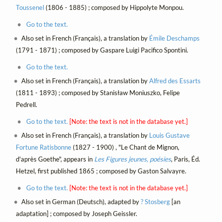
Toussenel
(1806 - 1885) ; composed by Hippolyte Monpou.
Go to the text.
Also set in French (Français), a translation by
Émile Deschamps
(1791 - 1871) ; composed by Gaspare Luigi Pacifico Spontini.
Go to the text.
Also set in French (Français), a translation by
Alfred des Essarts
(1811 - 1893) ; composed by Stanisław Moniuszko, Felipe
Pedrell.
Go to the text.
[Note: the text is not in the database yet.]
Also set in French (Français), a translation by
Louis Gustave
Fortune Ratisbonne
(1827 - 1900) , "Le Chant de Mignon,
d'après Goethe", appears in
Les Figures jeunes, poésies
, Paris, Éd.
Hetzel, first published 1865 ; composed by Gaston Salvayre.
Go to the text.
[Note: the text is not in the database yet.]
Also set in German (Deutsch), adapted by
? Stosberg
[an
adaptation] ; composed by Joseph Geissler.