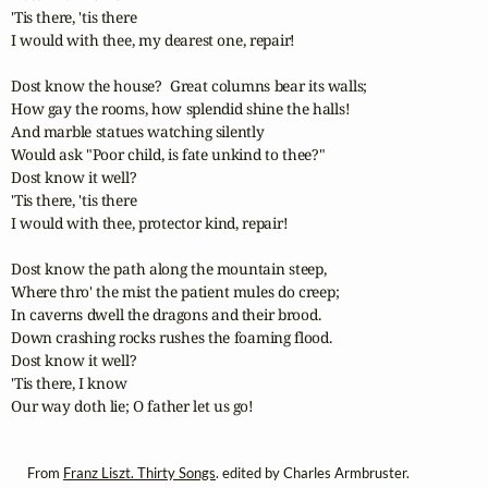
'Tis there, 'tis there

I would with thee, my dearest one, repair!

Dost know the house?  Great columns bear its walls;

How gay the rooms, how splendid shine the halls!

And marble statues watching silently

Would ask "Poor child, is fate unkind to thee?"

Dost know it well?

'Tis there, 'tis there

I would with thee, protector kind, repair!

Dost know the path along the mountain steep,

Where thro' the mist the patient mules do creep;

In caverns dwell the dragons and their brood.

Down crashing rocks rushes the foaming flood.

Dost know it well?

'Tis there, I know

Our way doth lie; O father let us go!
From
Franz Liszt. Thirty Songs
. edited by Charles Armbruster.