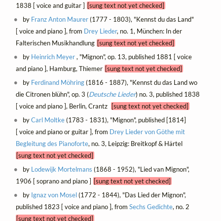
1838 [ voice and guitar ]
[sung text not yet checked]
by
Franz Anton Maurer
(1777 - 1803), "Kennst du das Land"
[ voice and piano ], from
Drey Lieder
, no. 1, München: In der
Falterischen Musikhandlung
[sung text not yet checked]
by
Heinrich Meyer
, "Mignon", op. 13, published 1881 [ voice
and piano ], Hamburg, Thiemer
[sung text not yet checked]
by
Ferdinand Möhring
(1816 - 1887), "Kennst du das Land wo
die Citronen blühn", op. 3 (
Deutsche Lieder
) no. 3, published 1838
[ voice and piano ], Berlin, Crantz
[sung text not yet checked]
by
Carl Moltke
(1783 - 1831), "Mignon", published [1814]
[ voice and piano or guitar ], from
Drey Lieder von Göthe mit
Begleitung des Pianoforte
, no. 3, Leipzig: Breitkopf & Härtel
[sung text not yet checked]
by
Lodewijk Mortelmans
(1868 - 1952), "Lied van Mignon",
1906 [ soprano and piano ]
[sung text not yet checked]
by
Ignaz von Mosel
(1772 - 1844), "Das Lied der Mignon",
published 1823 [ voice and piano ], from
Sechs Gedichte
, no. 2
[sung text not yet checked]