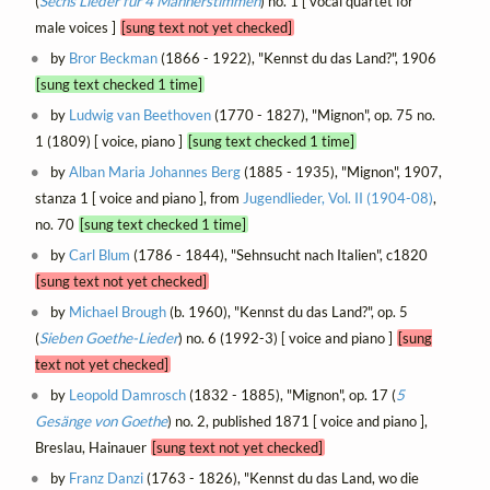
(
Sechs Lieder für 4 Männerstimmen
) no. 1 [ vocal quartet for
male voices ]
[sung text not yet checked]
by
Bror Beckman
(1866 - 1922), "Kennst du das Land?", 1906
[sung text checked 1 time]
by
Ludwig van Beethoven
(1770 - 1827), "Mignon", op. 75 no.
1 (1809) [ voice, piano ]
[sung text checked 1 time]
by
Alban Maria Johannes Berg
(1885 - 1935), "Mignon", 1907,
stanza 1 [ voice and piano ], from
Jugendlieder, Vol. II (1904-08)
,
no. 70
[sung text checked 1 time]
by
Carl Blum
(1786 - 1844), "Sehnsucht nach Italien", c1820
[sung text not yet checked]
by
Michael Brough
(b. 1960), "Kennst du das Land?", op. 5
(
Sieben Goethe-Lieder
) no. 6 (1992-3) [ voice and piano ]
[sung
text not yet checked]
by
Leopold Damrosch
(1832 - 1885), "Mignon", op. 17 (
5
Gesänge von Goethe
) no. 2, published 1871 [ voice and piano ],
Breslau, Hainauer
[sung text not yet checked]
by
Franz Danzi
(1763 - 1826), "Kennst du das Land, wo die