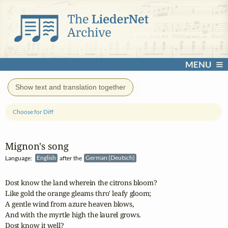
MENU
Show text and translation together
Choose for Diff
Mignon's song
Language:
English
after the
German (Deutsch)
Dost know the land wherein the citrons bloom?

Like gold the orange gleams thro' leafy gloom;

A gentle wind from azure heaven blows,

And with the myrtle high the laurel grows.

Dost know it well?
