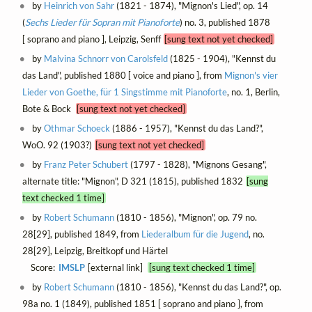
by
Heinrich von Sahr
(1821 - 1874), "Mignon's Lied", op. 14
(
Sechs Lieder für Sopran mit Pianoforte
) no. 3, published 1878
[ soprano and piano ], Leipzig, Senff
[sung text not yet checked]
by
Malvina Schnorr von Carolsfeld
(1825 - 1904), "Kennst du
das Land", published 1880 [ voice and piano ], from
Mignon's vier
Lieder von Goethe, für 1 Singstimme mit Pianoforte
, no. 1, Berlin,
Bote & Bock
[sung text not yet checked]
by
Othmar Schoeck
(1886 - 1957), "Kennst du das Land?",
WoO. 92 (1903?)
[sung text not yet checked]
by
Franz Peter Schubert
(1797 - 1828), "Mignons Gesang",
alternate title: "Mignon", D 321 (1815), published 1832
[sung
text checked 1 time]
by
Robert Schumann
(1810 - 1856), "Mignon", op. 79 no.
28[29], published 1849, from
Liederalbum für die Jugend
, no.
28[29], Leipzig, Breitkopf und Härtel
Score:
IMSLP
[external link]
[sung text checked 1 time]
by
Robert Schumann
(1810 - 1856), "Kennst du das Land?", op.
98a no. 1 (1849), published 1851 [ soprano and piano ], from