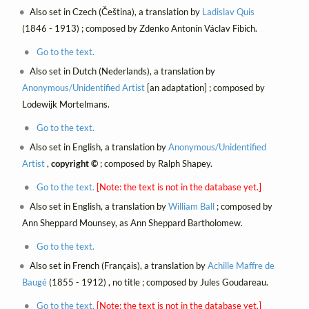
Also set in Czech (Čeština), a translation by
Ladislav Quis
(1846 - 1913) ; composed by Zdenko Antonín Václav Fibich.
Go to the text.
Also set in Dutch (Nederlands), a translation by
Anonymous/Unidentified Artist
[an adaptation] ; composed by
Lodewijk Mortelmans.
Go to the text.
Also set in English, a translation by
Anonymous/Unidentified
Artist
,
copyright ©
; composed by Ralph Shapey.
Go to the text.
[Note: the text is not in the database yet.]
Also set in English, a translation by
William Ball
; composed by
Ann Sheppard Mounsey, as Ann Sheppard Bartholomew.
Go to the text.
Also set in French (Français), a translation by
Achille Maffre de
Baugé
(1855 - 1912) , no title ; composed by Jules Goudareau.
Go to the text.
[Note: the text is not in the database yet.]