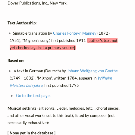
Dover Publications, Inc., New York.
Text Authorship:
Singable translation by
Charles Fonteyn Manney
(1872 -
1951), "Mignon's song", first published 1911
[author's text not
yet checked against a primary source]
Based on:
a text in German (Deutsch) by
Johann Wolfgang von Goethe
(1749 - 1832), "Mignon", written 1784, appears in
Wilhelm
Meisters Lehrjahre
, first published 1795
Go to the text page.
Musical settings
(art songs, Lieder, mélodies, (etc.), choral pieces,
and other vocal works set to this text), listed by composer (not
necessarily exhaustive):
[ None yet in the database ]