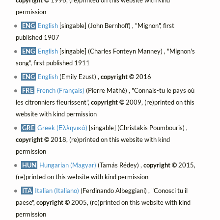
copyright ©
1996, (re)printed on this website with kind
permission
ENG
English
[singable] (John Bernhoff) , "Mignon", first
published 1907
ENG
English
[singable] (Charles Fonteyn Manney) , "Mignon's
song", first published 1911
ENG
English
(Emily Ezust) ,
copyright ©
2016
FRE
French (Français)
(Pierre Mathé) , "Connais-tu le pays où
les citronniers fleurissent",
copyright ©
2009, (re)printed on this
website with kind permission
GRE
Greek (Ελληνικά)
[singable] (Christakis Poumbouris) ,
copyright ©
2018, (re)printed on this website with kind
permission
HUN
Hungarian (Magyar)
(Tamás Rédey) ,
copyright ©
2015,
(re)printed on this website with kind permission
ITA
Italian (Italiano)
(Ferdinando Albeggiani) , "Conosci tu il
paese",
copyright ©
2005, (re)printed on this website with kind
permission