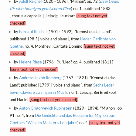
by
Adolf Reichel
(1820 - 1896), "Mignon", op. 72 (
Drei Lieder
für vierstimmigen gemischten Chor
) no. 1, published 1883
[ chorus a cappella ], Leipzig, Leuckart
[sung text not yet
checked]
by
Bernard Reichel
(1901 - 1992), "Kennst du das Land",
published 198-? [ voice and piano ], from
Lieder-Gedichte von
Goethe
, no. 4, Monthey : Cantate Domino
[sung text not yet
checked]
by
Helene Riese
(1796 - ?), "Lied", op. 4, published [1811?]
[sung text not yet checked]
by
Andreas Jakob Romberg
(1767 - 1821), "Kennst du das
Land", published [1799] [ voice and piano ], from
Sechs Leder
beym Claviere zu singen in Musik
, no. 1, Leipzig: Bei Breitkopf
und Härtel
[sung text not yet checked]
by
Anton Grigoryevich Rubinstein
(1829 - 1894), "Mignon", op.
91 no. 4, from
Die Gedichte und das Requiem fur Mignon aus
Goethe's "Wilhelm Meister's Lehrjahre"
, no. 4
[sung text not yet
checked]