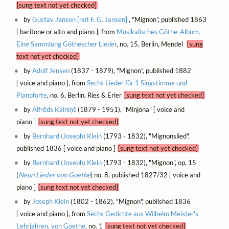
[sung text not yet checked]
by
Gustav Jansen [not F. G. Jansen]
, "Mignon", published 1863
[ baritone or alto and piano ], from
Musikalisches Göthe-Album.
Eine Sammlung Göthescher Lieder
, no. 15, Berlin, Mendel
[sung
text not yet checked]
by
Adolf Jensen
(1837 - 1879), "Mignon", published 1882
[ voice and piano ], from
Sechs Lieder für 1 Singstimme und
Pianoforte
, no. 6, Berlin, Ries & Erler
[sung text not yet checked]
by
Alfrēds Kalniņš
(1879 - 1951), "Minjona" [ voice and
piano ]
[sung text not yet checked]
by
Bernhard (Joseph) Klein
(1793 - 1832), "Mignonslied",
published 1836 [ voice and piano ]
[sung text not yet checked]
by
Bernhard (Joseph) Klein
(1793 - 1832), "Mignon", op. 15
(
Neun Lieder von Goethe
) no. 8, published 1827/32 [ voice and
piano ]
[sung text not yet checked]
by
Joseph Klein
(1802 - 1862), "Mignon", published 1836
[ voice and piano ], from
Sechs Gedichte aus Wilhelm Meister's
Lehrjahren, von Goethe
, no. 1
[sung text not yet checked]