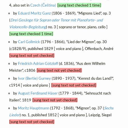
4, also set in
Czech (Čeština)
[sung text checked 1 time]
by
Eduard Moritz Ganz
(1806 - 1869), "Mignons Lied", op. 3
(
Drei Gesänge für Sopran oder Tenor mit Pianoforte- und
Violoncello-Begleitung
) no. 3 [ soprano or tenor, piano, cello ]
[sung text checked 1 time]
by
Carl Gollmick
(1796 - 1866), "Lied der Mignon", op. 30
(c1828/9), published 1829 [ voice and piano ], Offenbach, André
[sung text not yet checked]
by
Friedrich Adrian Götzloff
(d. 1836), "Aus dem Wilhelm
Meister", c1806
[sung text not yet checked]
by
Ivor (Bertie) Gurney
(1890 - 1937), "Kennst du das Land?",
c1914 [ voice and piano ]
[sung text not yet checked]
by
August Ferdinand Häser
(1779 - 1844), "Sehnsucht nach
Italien", 1819
[sung text not yet checked]
by
Moritz Hauptmann
(1792 - 1868), "Mignon", op. 37 (
Sechs
Lieder
) no. 1, published 1852 [ voice and piano ], Leipzig, Siegel
[sung text not yet checked]