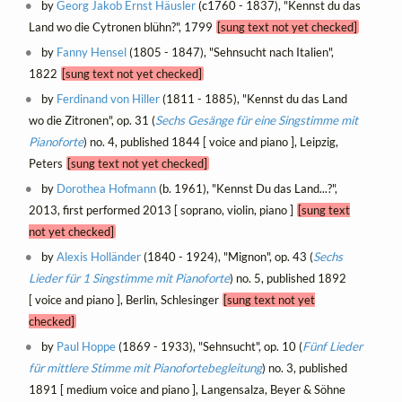
by
Georg Jakob Ernst Häusler
(c1760 - 1837), "Kennst du das
Land wo die Cytronen blühn?", 1799
[sung text not yet checked]
by
Fanny Hensel
(1805 - 1847), "Sehnsucht nach Italien",
1822
[sung text not yet checked]
by
Ferdinand von Hiller
(1811 - 1885), "Kennst du das Land
wo die Zitronen", op. 31 (
Sechs Gesänge für eine Singstimme mit
Pianoforte
) no. 4, published 1844 [ voice and piano ], Leipzig,
Peters
[sung text not yet checked]
by
Dorothea Hofmann
(b. 1961), "Kennst Du das Land...?",
2013, first performed 2013 [ soprano, violin, piano ]
[sung text
not yet checked]
by
Alexis Holländer
(1840 - 1924), "Mignon", op. 43 (
Sechs
Lieder für 1 Singstimme mit Pianoforte
) no. 5, published 1892
[ voice and piano ], Berlin, Schlesinger
[sung text not yet
checked]
by
Paul Hoppe
(1869 - 1933), "Sehnsucht", op. 10 (
Fünf Lieder
für mittlere Stimme mit Pianofortebegleitung
) no. 3, published
1891 [ medium voice and piano ], Langensalza, Beyer & Söhne