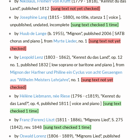
by
Nikolaus, Freiherr von Krufft
(1779 - 1818), "Kennst du das
Land", published 1812
[sung text not yet checked]
by
Josephine Lang
(1815 - 1880), no title, stanza 1 [ voice ],
unpublished, undated, incomplete
[sung text checked 1 time]
by
Huub de Lange
(b. 1955), "Mignon", published 2006 [ SATB
chorus and piano ], from
Myrte Lieder
, no. 1
[sung text not yet
checked]
by
Leopold Lenz
(1803 - 1862), "Kennst du das Land", op. 12
no. 1, published 1832 [ low soprano or baritone and piano ], from
Mignon der Harfner und Philine ein Cyclus von acht Gesaengen
aus "Wilhelm Meisters Lehrjahre"
, no. 1
[sung text not yet
checked]
by
Hélène Liebmann, née Riese
(1796 - c1819), "Kennst du
das Land?", op. 4, published 1811 [ voice and piano ]
[sung text
checked 1 time]
by
Franz (Ferenc) Liszt
(1811 - 1886), "Mignons Lied", S. 275
(1842), rev. 1848
[sung text checked 1 time]
by
Oswald Lorenz
(1806 - 1889), "Mignons Lied", published