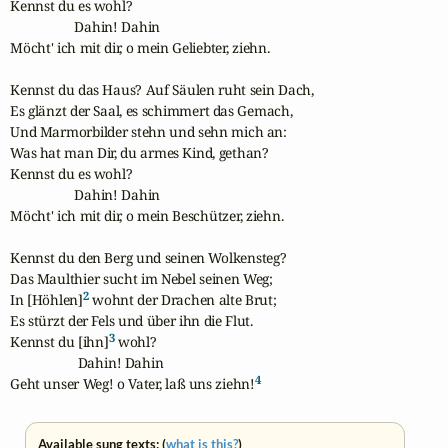
Kennst du es wohl?

                   Dahin! Dahin

Möcht' ich mit dir, o mein Geliebter, ziehn.

Kennst du das Haus? Auf Säulen ruht sein Dach,

Es glänzt der Saal, es schimmert das Gemach,

Und Marmorbilder stehn und sehn mich an:

Was hat man Dir, du armes Kind, gethan?

Kennst du es wohl? 

                   Dahin! Dahin

Möcht' ich mit dir, o mein Beschützer, ziehn.

Kennst du den Berg und seinen Wolkensteg?

Das Maulthier sucht im Nebel seinen Weg;

2
In [Höhlen]
 wohnt der Drachen alte Brut;

Es stürzt der Fels und über ihn die Flut.

3
Kennst du [ihn]
 wohl?

                    Dahin! Dahin

4
Geht unser Weg! o Vater, laß uns ziehn!
Available sung texts: (
what is this?
)