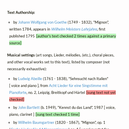
Text Authorship:
by
Johann Wolfgang von Goethe
(1749 - 1832), "Mignon",
written 1784, appears in
Wilhelm Meisters Lehrjahre
, first
published 1795
[author's text checked 2 times against a primary
source]
Musical settings
(art songs, Lieder, mélodies, (etc.), choral pieces,
and other vocal works set to this text), listed by composer (not
necessarily exhaustive):
by
Ludwig Abeille
(1761 - 1838), "Sehnsucht nach Italien"
[ voice and piano ], from
Acht Lieder für eine Singstimme mit
Pianoforte
, no. 2, Leipzig, Breitkopf und Härtel
[sung text not yet
checked]
by
John Bartlett
(b. 1949), "Kennst du das Land", 1987 [ voice,
piano, clarinet ]
[sung text checked 1 time]
by
Wilhelm Baumgartner
(1820 - 1867), "Mignon", op. 1