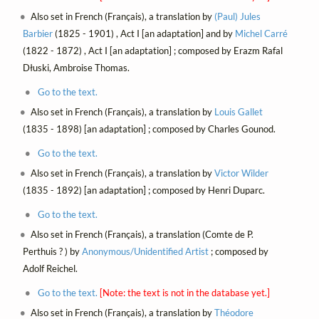
Also set in French (Français), a translation by
(Paul) Jules
Barbier
(1825 - 1901) , Act I [an adaptation] and by
Michel Carré
(1822 - 1872) , Act I [an adaptation] ; composed by Erazm Rafal
Dłuski, Ambroise Thomas.
Go to the text.
Also set in French (Français), a translation by
Louis Gallet
(1835 - 1898) [an adaptation] ; composed by Charles Gounod.
Go to the text.
Also set in French (Français), a translation by
Victor Wilder
(1835 - 1892) [an adaptation] ; composed by Henri Duparc.
Go to the text.
Also set in French (Français), a translation (Comte de P.
Perthuis ? ) by
Anonymous/Unidentified Artist
; composed by
Adolf Reichel.
Go to the text.
[Note: the text is not in the database yet.]
Also set in French (Français), a translation by
Théodore