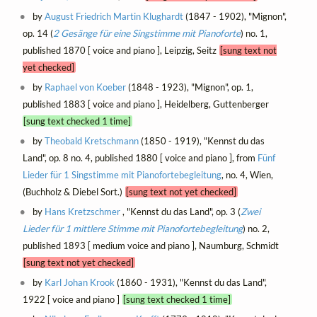
by
August Friedrich Martin Klughardt
(1847 - 1902), "Mignon",
op. 14 (
2 Gesänge für eine Singstimme mit Pianoforte
) no. 1,
published 1870 [ voice and piano ], Leipzig, Seitz
[sung text not
yet checked]
by
Raphael von Koeber
(1848 - 1923), "Mignon", op. 1,
published 1883 [ voice and piano ], Heidelberg, Guttenberger
[sung text checked 1 time]
by
Theobald Kretschmann
(1850 - 1919), "Kennst du das
Land", op. 8 no. 4, published 1880 [ voice and piano ], from
Fünf
Lieder für 1 Singstimme mit Pianofortebegleitung
, no. 4, Wien,
(Buchholz & Diebel Sort.)
[sung text not yet checked]
by
Hans Kretzschmer
, "Kennst du das Land", op. 3 (
Zwei
Lieder für 1 mittlere Stimme mit Pianofortebegleitung
) no. 2,
published 1893 [ medium voice and piano ], Naumburg, Schmidt
[sung text not yet checked]
by
Karl Johan Krook
(1860 - 1931), "Kennst du das Land",
1922 [ voice and piano ]
[sung text checked 1 time]