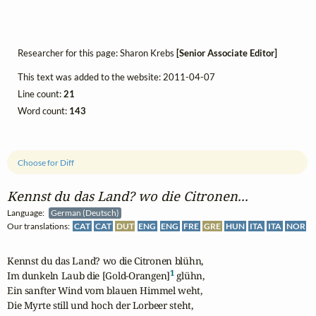
Researcher for this page: Sharon Krebs
[Senior Associate Editor]
This text was added to the website: 2011-04-07
Line count:
21
Word count:
143
Choose for Diff
Kennst du das Land? wo die Citronen...
Language:
German (Deutsch)
Our translations:
CAT
CAT
DUT
ENG
ENG
FRE
GRE
HUN
ITA
ITA
NOR
Kennst du das Land? wo die Citronen blühn,

1
Im dunkeln Laub die [Gold-Orangen]
 glühn,

Ein sanfter Wind vom blauen Himmel weht, 

Die Myrte still und hoch der Lorbeer steht,
