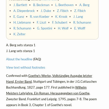
•
J. Bartlett
•
B. Beckman
•
L. Beethoven
•
A. Berg
•
A. Diepenbrock
•
J. Duke
•
Z. Fibich
•
Z. Fibich
•
E. Ganz
•
R. von Koeber
•
K. Krook
•
J. Lang
•
H. Liebmann
•
F. Liszt
•
F. Schubert
•
R. Schumann
•
R. Schumann
•
G. Spontini
•
H. Wolf
•
E. Wolff
•
K. Zelter
A. Berg sets stanza 1
J. Lang sets stanza 1
About the headline
(FAQ)
View text without footnotes
Confirmed with
Goethe's Werke, Vollständige Ausgabe letzter
Hand, Erster Band
, Stuttgart und Tübingen, in der J.G.Cottaschen
Buchhandlung, 1827, page 177. First published in
Wilhelm
Meisters Lehrjahre. Ein Roman. Herausgegeben von Goethe
.
Zweyter Band. Frankfurt und Leipzig. 1795, pages 7-8. The poem
appears in Book 3, Chapter 1 of Goethe's novel.