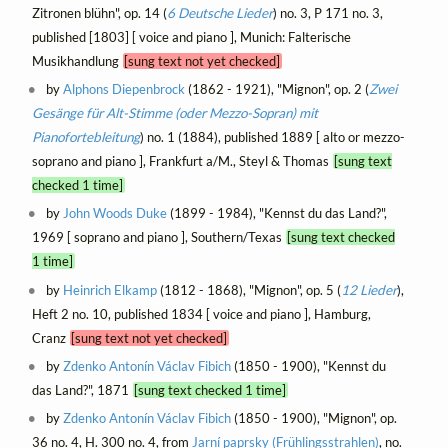
Zitronen blühn", op. 14 (
6 Deutsche Lieder
) no. 3, P 171 no. 3,
published [1803] [ voice and piano ], Munich: Falterische
Musikhandlung
[sung text not yet checked]
by
Alphons Diepenbrock
(1862 - 1921), "Mignon", op. 2 (
Zwei
Gesänge für Alt-Stimme (oder Mezzo-Sopran) mit
Pianofortebleitung
) no. 1 (1884), published 1889 [ alto or mezzo-
soprano and piano ], Frankfurt a/M., Steyl & Thomas
[sung text
checked 1 time]
by
John Woods Duke
(1899 - 1984), "Kennst du das Land?",
1969 [ soprano and piano ], Southern/Texas
[sung text checked
1 time]
by
Heinrich Elkamp
(1812 - 1868), "Mignon", op. 5 (
12 Lieder
),
Heft 2 no. 10, published 1834 [ voice and piano ], Hamburg,
Cranz
[sung text not yet checked]
by
Zdenko Antonín Václav Fibich
(1850 - 1900), "Kennst du
das Land?", 1871
[sung text checked 1 time]
by
Zdenko Antonín Václav Fibich
(1850 - 1900), "Mignon", op.
36 no. 4, H. 300 no. 4, from
Jarní paprsky (Frühlingsstrahlen)
, no.